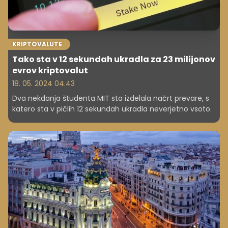
KRIPTOVALUTE
Tako sta v 12 sekundah ukradla za 23 milijonov
evrov kriptovalut
18. 05. 2024 04.43
Dva nekdanja študenta MIT sta izdelala načrt prevare, s
katero sta v pičlih 12 sekundah ukradla neverjetno vsoto.