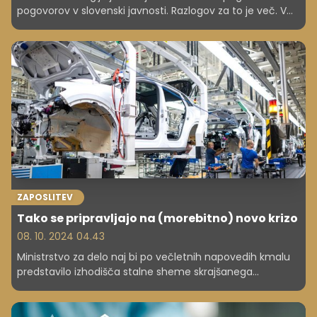
pogovorov v slovenski javnosti. Razlogov za to je več. V
začetku leta je bil ukinjen NET metering, oktobra smo
prešli na nov tarifni sistem za obračunavanje omrežnine,
z novim letom pa naj bi bilo še konec regulacije cen
elektrike. Mnogi so zato prepričani, da je edina smiselna
rešitev samooskrba z električno energijo. Pa je temu res
tako?
ZAPOSLITEV
Tako se pripravljajo na (morebitno) novo krizo
08. 10. 2024 04.43
Ministrstvo za delo naj bi po večletnih napovedih kmalu
predstavilo izhodišča stalne sheme skrajšanega
delovnega časa za ohranitev delovnih mest v primeru
nepredvidljivih okoliščin, kakršnim smo bili priča med
epidemijo in energetsko krizo. Nekateri ocenjujejo, da bi