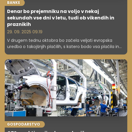
BANKE
Denar bo prejemniku na voljo v nekaj
sekundah vse dni v letu, tudi ob vikendih in
praznikih
29. 09. 2025 09.19
V drugem tednu oktobra bo začela veljati evropska
uredba o takojšnjih plačilih, s katero bodo vsa plačila in
nakazila, tako pravnim kot fizičnim osebam, izvedena
takoj. Plačilne transakcije pa bodo ob tem tudi bolj varne.
GOSPODARSTVO