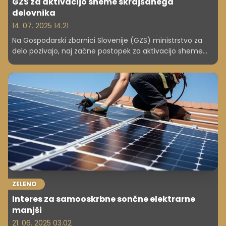
GZS za aktivacijo sheme skrajšanega
delovnika
14. 07. 2025 14.21
Na Gospodarski zbornici Slovenije (GZS) ministrstvo za
delo pozivajo, naj začne postopek za aktivacijo sheme
skrajšanega delovnika. Kot poudarjajo, je aktivacija
mehanizma v času zaostrenih gospodarskih razmer
nujna za ohranitev konkurenčnosti in delovnih mest.
Zakon, ki vzpostavlja shemo skrajšanega delovnika, je
začel veljati v soboto.
ZELENO
Interes za samooskrbne sončne elektrarne
manjši
21. 06. 2025 03.02