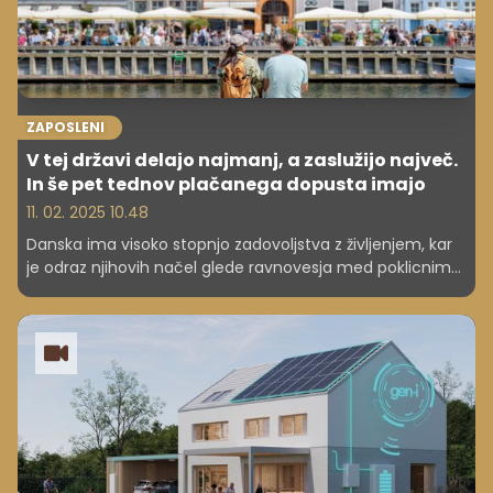
ZAPOSLENI
V tej državi delajo najmanj, a zaslužijo največ.
In še pet tednov plačanega dopusta imajo
11. 02. 2025 10.48
Danska ima visoko stopnjo zadovoljstva z življenjem, kar
je odraz njihovih načel glede ravnovesja med poklicnim
in zasebnim življenjem.