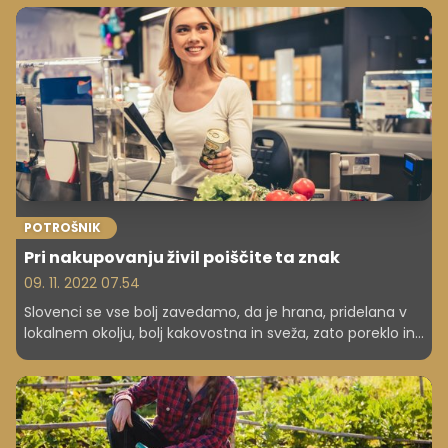
mogoče to celo najbolj pomemben vidik, saj nam
popolnoma nič ne pomaga, če uspešno opravimo
nakup, potem pa zaradi naše (delne) krivde ali pa krivde
nekoga drugega vsa ta kripto sredstva izgubimo.
POTROŠNIK
Pri nakupovanju živil poiščite ta znak
09. 11. 2022 07.54
Slovenci se vse bolj zavedamo, da je hrana, pridelana v
lokalnem okolju, bolj kakovostna in sveža, zato poreklo in
tradicija za nas postajata pomembnejša od cene.
Sestavine iz lokalnega okolja so popoln izbor za pripravo
tipičnih slovenskih jedi, ki so del naše tradicije. Imajo
bogato zgodovino in edinstven značaj, zato si zaslužijo
biti naš prvi izbor pri nakupovanju.