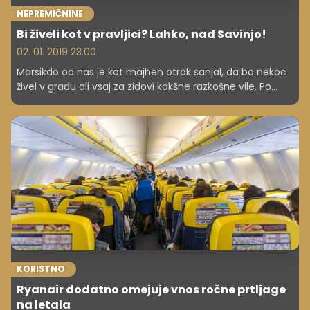
NEPREMIČNINE
Bi živeli kot v pravljici? Lahko, nad Savinjo!
02. 01. 2019 23.00
Marsikdo od nas je kot majhen otrok sanjal, da bo nekoč
živel v gradu ali vsaj za zidovi kakšne razkošne vile. Po
tokratnem raziskovanju slovenskega nepremičninskega
trga pa kaže, da je ta želja dejansko uresničljiva. V Celju je
namreč na voljo za najem prenovljena vila Savinja, ki
tako s svojo zunanjo kot notranjo podobo prepriča tudi
tiste najbolj zahtevne.
KORISTNO
Ryanair dodatno omejuje vnos ročne prtljage
na letala