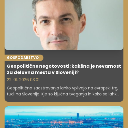
tako veljal do 5. junija, so po seji vlade sporočili iz njenega
urada za komuniciranje.
GOSPODARSTVO
Geopolitične negotovosti: kakšna je nevarnost
za delovna mesta v Sloveniji?
22. 01. 2026 03.01
Geopolitična zaostrovanja lahko vplivajo na evropski trg,
tudi na Slovenijo. Kje so ključna tveganja in kako se lahko
podjetja pripravijo, pojasnjuje glavni ekonomist GZS Bojan
Ivanc.