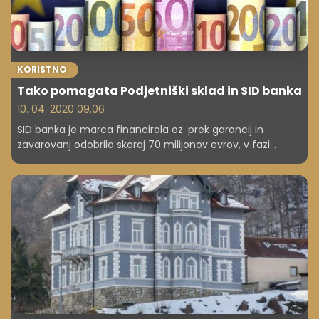
KORISTNO
Tako pomagata Podjetniški sklad in SID banka
10. 04. 2020 09.06
SID banka je marca financirala oz. prek garancij in
zavarovanj odobrila skoraj 70 milijonov evrov, v fazi
odobritve pa je čez 30 milijonov novih kreditov.