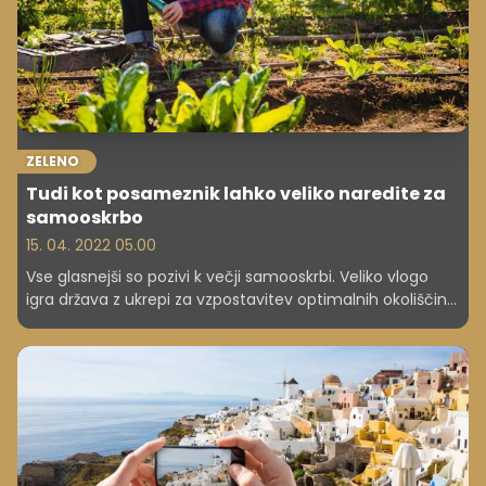
ZELENO
Tudi kot posameznik lahko veliko naredite za
samooskrbo
15. 04. 2022 05.00
Vse glasnejši so pozivi k večji samooskrbi. Veliko vlogo
igra država z ukrepi za vzpostavitev optimalnih okoliščin
za kmetovanje, sadjarstvo, rejo in pridelavo živil. Veliko
lahko seveda stori tudi posameznik, kajti vsak obdelan vrt
šteje. Četudi niste ravno kmet in nimate kmetije, lahko
na podeželju marsikaj sami pridelate na vrtu, lahko
denimo gojite kokoši za meso in jajca ali posadite
jablano. Manj je sicer možnosti v mestu, a so.