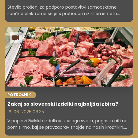
Število prošenj za podporo postavitvi samooskrbne
sončne elektrarne se je s prehodom iz sheme neto
merjenja zmanjšalo, a pristojno ministrstvo na srednji rok
pričakuje ponovno povečanje zanimanja. Medtem Eles
ugotavlja velik potencial za postavitev velikih
samostoječih sončnih elektrarn, predvsem v podravski
regiji.
POTROŠNIK
Zakaj so slovenski izdelki najboljša izbira?
16. 06. 2025 08.35
V poplavi živilskih izdelkov iz vsega sveta, pogosto niti ne
pomislimo, kaj se pravzaprav znajde na naših krožnikih.
Kot potrošniki imamo moč, da s svojo izbiro podpremo