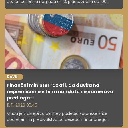
božičnica, letna nagrada ali 13. plača, znaša do 100
odstotkov povprečne plače zaposlenega v Sloveniji. Kako
je s plačilom dohodnine in socialnih prispevkov?
DAVKI
Finančni minister razkril, da davka na
nepremičnine v tem mandatu ne namerava
predlagati
11. 11. 2020 05.45
Vlada je z ukrepi za blažitev posledic koronske krize
podjetjem in prebivalstvu po besedah finančnega
ministra Andreja Širclja pomagala bolj, kot pa bi denimo z