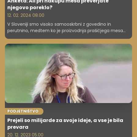
Anketa: Ali pri nakupu mesa preverjate
njegovo poreklo?
12. 02. 2024 08.00
V Sloveniji smo visoko samooskrbni z govedino in
perutnino, medtem ko je proizvodnja prašičjega mesa
znatno nižja. Za zadovoljitev vseh potreb meso različnih
vrst uvozimo, nekaj pa ga izvažamo. Kakšna pa bo
prihodnost slovenske mesne industrije in kdo bodo poleg
kupcev ključni deležniki?
PODJETNIŠTVO
Prejeli so milijarde za svoje ideje, a vse je bila
prevara
20. 12. 2023 05.00