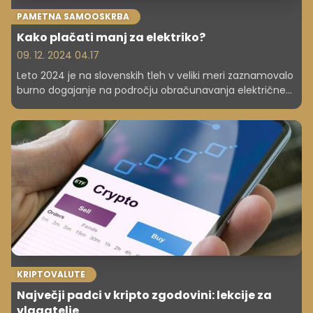
PAMETNA SAMOOSKRBA
Kako plačati manj za elektriko?
09. 12. 2024 04.17
Leto 2024 je na slovenskih tleh v veliki meri zaznamovalo
burno dogajanje na področju obračunavanja električne
energije. Ob vseh teh spremembah je na mestu
vprašanje, kako si zagotoviti dolgoročno stabilno in
ugodno oskrbo z električno energijo. Ker je bila do
ukinitve NET meteringa ena najugodnejših možnosti
postavitev sončne elektrarne, smo preverili, ali je temu
tudi v času novega načina obračunavanja porabe še
vedno tako.
KRIPTOVALUTE
Največji padci v kripto zgodovini: lekcije za
vlagatelje