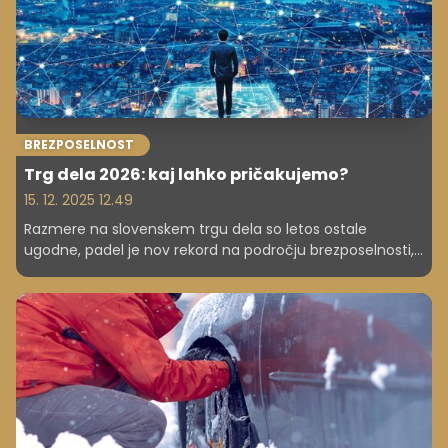
BREZPOSELNOST
Trg dela 2026: kaj lahko pričakujemo?
15. 12. 2025 12.49
Razmere na slovenskem trgu dela so letos ostale
ugodne, padel je nov rekord na področju brezposelnosti,
ob tem pa so se nadaljevale težave s pomanjkanjem
kadrov. Podobne trende je pričakovati tudi v prihodnje.
Ob tem delodajalci pozivajo k ukrepom za razbremenitev
gospodarstva, sindikati pa k dostojnim plačam in
kakovostnim pogojem dela.