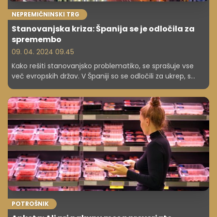
NEPREMIČNINSKI TRG
Stanovanjska kriza: Španija se je odločila za
spremembo
09. 04. 2024 09.45
Kako rešiti stanovanjsko problematiko, se sprašuje vse
več evropskih držav. V Španiji so se odločili za ukrep, s
katerim bodo ukinili zlate vizume. Kaj so sploh slednji?
POTROŠNIK