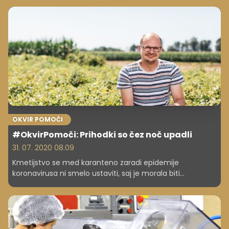
znižanjem davka na dodano vrednost (DDV). Davka na
nepremičnine v tem mandatu ne namerava predlagati
in tudi sicer se na davčnem področju ničesar ne bo
uvajalo na hitro.
OKVIR POMOČI
#OkvirPomoči: Prihodki so čez noč upadli
31. 07. 2020 08.09
Kmetijstvo se med karanteno zaradi epidemije
koronavirusa ni smelo ustaviti, saj je morala biti
zagotovljena nemotena oskrba s hrano. Zato je morda
kar težko razumeti, kako velike težave so imela podjetja v
tej panogi.