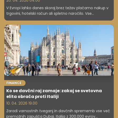
20. 04. 2026 04.00
V Evropi lahko danes skoraj brez težav plačamo nakup v
trgovini, hotelski račun ali spletno naročilo. Vse
pomembnejše pa postaja vprašanje, kdo določa pravila
ter nadzoruje podatke in tehnologijo, od katerih je
odvisno vsakdanje plačevanje.
FINANCE
Ko se davčni raj zamaje: zakaj se svetovna
elita obrača proti Italiji
10. 04. 2026 19.00
Zaradi varnostnih tveganj in davčnih sprememb vse več
premožnih zapušča Dubaj. Italija z 300.000 evrov