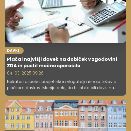
in realističnih pričakovanj v nasprotju z iluzijo lahkotnega
bogastva.
DAVKI
Plačal najvišji davek na dobiček v zgodovini
ZDA in pustil močno sporočilo
04. 03. 2025 09.26
Nekateri uspešni podjetniki in vlagatelji nimajo težav s
plačilom davkov. Menijo celo, da bi lahko bili davki na
dobiček celo višji. Kaj je plačnik najvišjega davka na
dobiček v zgodovini ZDA sporočil trenutni ameriški
administraciji? Elon Musk je ameriški sistem socialne
varnosti označil za največjo piramidno shemo vseh
časov.