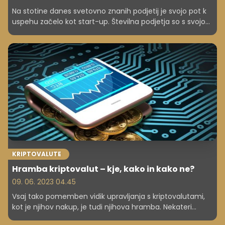
Na stotine danes svetovno znanih podjetij je svojo pot k
uspehu začelo kot start-up. Številna podjetja so s svojo
idejo osvojila svet, investitorje in uporabnike. Prejeli so
občutne finančne vložke, nato pa ... Popolni kolaps,
stečaj, investitorji so ostali brez vsega, uporabniki tudi.
Poglejmo nekaj najbolj znanih primerov.
KRIPTOVALUTE
Hramba kriptovalut – kje, kako in kako ne?
09. 06. 2023 04.45
Vsaj tako pomemben vidik upravljanja s kriptovalutami,
kot je njihov nakup, je tudi njihova hramba. Nekateri
primeri iz nedavne preteklosti so nas naučili, da je