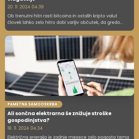
20. 11. 2024 04.39
Ob trenutni hitri rasti bitcoina in ostalih kripto valut
človek lahko zelo hitro dobi varljiv občutek, da gredo
vrednosti na kripto trgih lahko samo gor. Zgodovina nas
uči, da je vse zelo ciklično. Vsakič je hitri rasti sledil tudi
hiter in zelo konkreten padec. Res je, da je vsaj do sedaj
za bitcoin veljalo, da je bil potrpežljiv vlagatelj vedno v
plusu, ne glede na to, kje na krivulji tržne cene je to kripto
valuto kupil. V najslabšem primeru, to je nakup na vrhu
cene posameznega cikla, je moral počakati par let in
prebroditi kripto zimo.
PAMETNA SAMOOSKRBA
Ali sončna elektrarna še znižuje stroške
gospodinjstva?
18. 11. 2024 04.34
Električna energija je zadnje mesece zelo pogosta tema