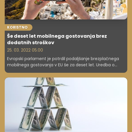
KORISTNO
Še deset let mobilnega gostovanja brez
dodatnih stroškov
25. 03. 2022 05.00
Evropski parlament je potrdil podaljšanje brezplačnega
mobilnega gostovanja v EU še za deset let. Uredba o
mobilnem gostovanju, ki je 15. junija 2017 omogočila
evropskim državljanom, da med potovanjem v drugih
državah EU kličejo, pošiljajo sporočila in brskajo po spletu
brez dodatnih stroškov, bo tako veljala do leta 2032.