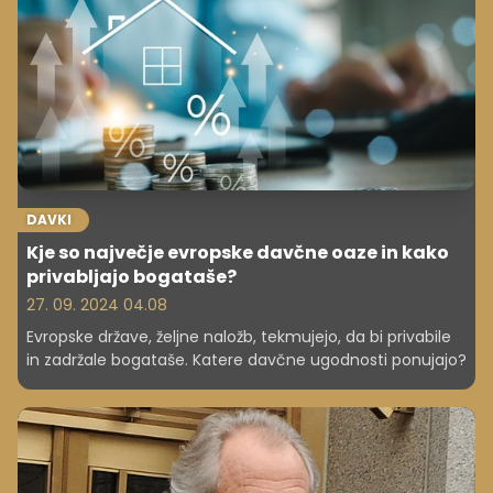
lahko ukrep prav prišel že v primeru zaostritve razmer v
avtomobilski industriji.
DAVKI
Kje so največje evropske davčne oaze in kako
privabljajo bogataše?
27. 09. 2024 04.08
Evropske države, željne naložb, tekmujejo, da bi privabile
in zadržale bogataše. Katere davčne ugodnosti ponujajo?