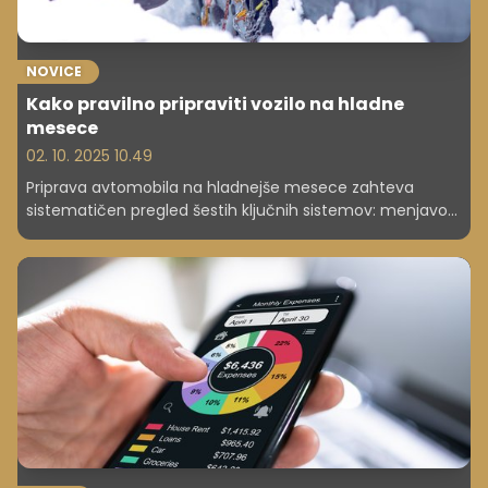
NOVICE
Kako pravilno pripraviti vozilo na hladne
mesece
02. 10. 2025 10.49
Priprava avtomobila na hladnejše mesece zahteva
sistematičen pregled šestih ključnih sistemov: menjavo
na zimske pnevmatike (obvezno do 15. novembra),
preverjanje akumulatorja in njegove napetosti,
zamenjavo motornega olja na zimsko specifikacijo (5W-
30), dolivanje zimske tekočine za pranje stekel z zaščito
do -20C, pregled hladilne tekočine (zaščita do -25C) ter
pripravo zimske opreme v prtljažniku. Vse te korake je
najbolje opraviti v oktobru ali začetku novembra, pred
prvimi nizkimi temperaturami.