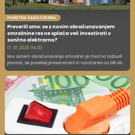
PAMETNA SAMOOSKRBA
Preverili smo: se z novim obračunavanjem
omrežnine res ne splača več investirati v
sončno elektrarno?
17. 01. 2025 04.30
Nov sistem obračunavanja omrežnin je močno razburil
javnost, še posebej presenečeni in razočarani so bili ob
prejemu položnice za elektriko lastniki sončnih elektrarn,
toplotnih črpalk in električnih avtomobilov. Mnogi, ki so
razmišljali o investiciji v sončno elektrarno, so zato sedaj
v dvomih, da se samooskrba res splača.