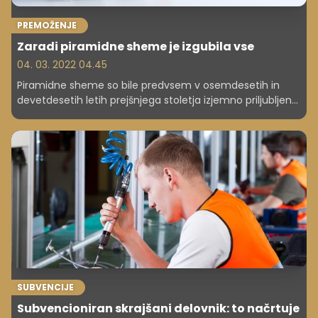
PREMOŽENJE
Zaradi piramidne sheme je izgubila vse
04. 03. 2022 04.45
Piramidne sheme so bile predvsem v osemdesetih in
devetdesetih letih prejšnjega stoletja izjemno priljubljene,
zaradi njih pa se je marsikdo opekel in izgubil veliko
denarja. V zadnjih letih je zaradi porasta spleta ter lažje
dostopnih in preverljivih informacij takšnih 'poslovnih
priložnosti' manj, a se še vedno dogajajo. To je na lastni
koži izkusila tudi naivna Američanka, ki je zaradi takšne
sheme izgubila vse premoženje.
SUBVENCIJE
Subvencioniran skrajšani delovnik: to načrtuje