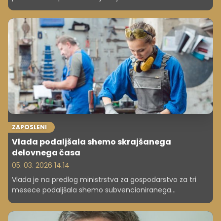
pavšalnega davka in Milanom v ospredju postaja nova
evropska izbira za globalno elito.
ZAPOSLENI
Vlada podaljšala shemo skrajšanega
delovnega časa
05. 03. 2026 14.14
Vlada je na predlog ministrstva za gospodarstvo za tri
mesece podaljšala shemo subvencioniranega
skrajšanega delovnega časa, ki bi se sicer iztekla 5.
marca. Ukrep, ki vključuje iste dejavnosti kot doslej, bo