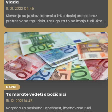
vlada
11. 01. 2022 04.45
Slovenija se je skozi koronsko krizo doslej prebila brez
pretresov na trgu dela, zaslugo za to pa imajo tudi ukrepi,
kot je bil subvencioniran skrajšani delovnik, ki je ohranil
okoli 53.000 delovnih mest in k uvedbi katerega ob
slabšanju razmer te dni znova pozivajo v turizmu. Vlada
sicer do konca leta načrtuje stalno tovrstno krizno
shemo.
DAVKI
To morate vedeti o božičnici
15. 12. 2021 14.45
Nagrada za poslovno uspešnost, imenovana tudi