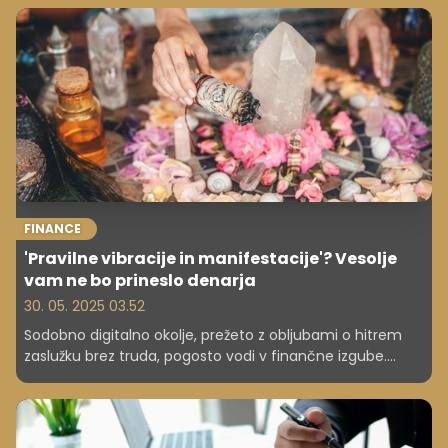
slovenske izdelke, vrhunske kakovosti.
FINANCE
'Pravilne vibracije in manifestacije'? Vesolje
vam ne bo prineslo denarja
30. 05. 2025 03.52
Sodobno digitalno okolje, prežeto z obljubami o hitrem
zaslužku brez truda, pogosto vodi v finančne izgube.
Zakaj so ti modeli (piramidne/Ponzi sheme, new age
finančni marketing) problematični in zakaj jim ljudje
nasedajo? Poudarek je na ranljivosti posameznika,
manipulativnih taktikah ter pomenu finančne pismenosti