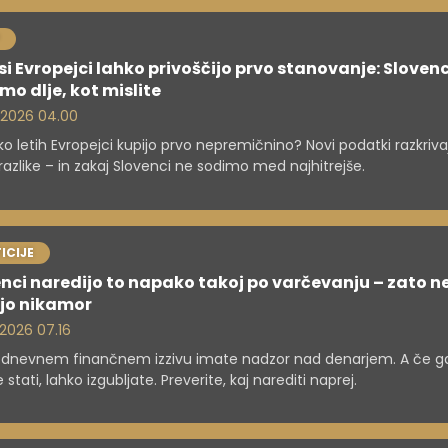
si Evropejci lahko privoščijo prvo stanovanje: Slovenc
o dlje, kot mislite
. 2026 04.00
liko letih Evropejci kupijo prvo nepremičnino? Novi podatki razkriva
 razlike – in zakaj Slovenci ne sodimo med najhitrejše.
ICIJE
nci naredijo to napako takoj po varčevanju – zato n
ejo nikamor
. 2026 07.16
-dnevnem finančnem izzivu imate nadzor nad denarjem. A če g
 stati, lahko izgubljate. Preverite, kaj narediti naprej.