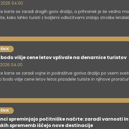
. 2026 04.00
ke karte se zaradi dragih goriv dražijo, a prihranek je še vedno m
ite, kako lahko turisti z boljšimi odločitvami znižajo stroške letalsk
v.
ŠNIK
bodo višje cene letov vplivale na denarnice turistov
. 2026 04.00
ke karte se zaradi vojne in podražitve goriva dražijo po vsem svet
bodo višje cene letov letos prizadele turiste in njihove proraču
ŠNIK
nci spreminjajo počitniške načrte: zaradi varnosti in
skih sprememb iščejo nove destinacije