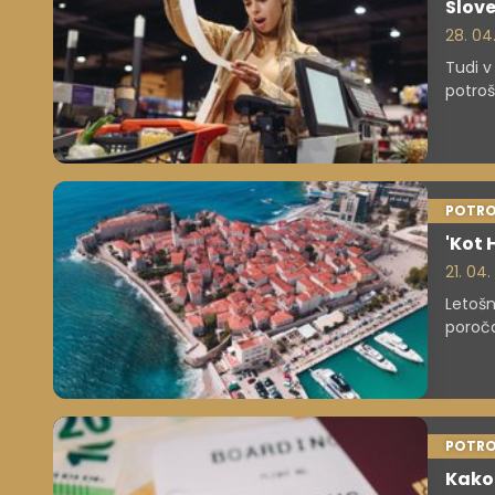
Slove
28. 04
Tudi v
potroš
več zg
zanesl
trgovc
in odg
POTRO
'Kot 
21. 04
Letošn
poroča
destin
POTRO
Kako 