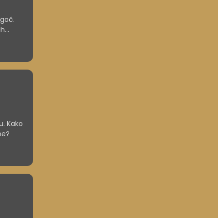
ogoč.
ih
u. Kako
ne?