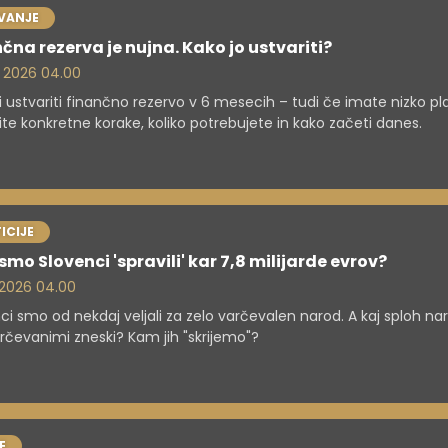
VANJE
čna rezerva je nujna. Kako jo ustvariti?
. 2026 04.00
i ustvariti finančno rezervo v 6 mesecih – tudi če imate nizko p
ite konkretne korake, koliko potrebujete in kako začeti danes.
ICIJE
mo Slovenci 'spravili' kar 7,8 milijarde evrov?
. 2026 04.00
ci smo od nekdaj veljali za zelo varčevalen narod. A kaj sploh n
arčevanimi zneski? Kam jih "skrijemo"?
E