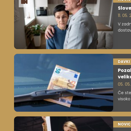
Slove
11. 05
V zadn
dostav
da je 
DAVKI
Pozab
velik
05. 05
Če ste 
visoko
NOVIC