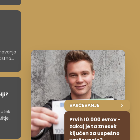
anovanja
lastno
lji?
VARČEVANJE
čutek
itje
Prvih 10.000 evrov -
času
zakaj je ta znesek
ključen za uspešno