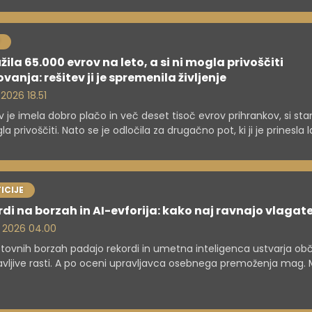
 stroški daleč najnižji.
žila 65.000 evrov na leto, a si ni mogla privoščiti
vanja: rešitev ji je spremenila življenje
 2026 18.51
 je imela dobro plačo in več deset tisoč evrov prihrankov, si st
la privoščiti. Nato se je odločila za drugačno pot, ki ji je prinesla 
n dodatne prihodke.
ICIJE
di na borzah in AI-evforija: kako naj ravnajo vlagate
. 2026 04.00
tovnih borzah padajo rekordi in umetna inteligenca ustvarja ob
vljive rasti. A po oceni upravljavca osebnega premoženja mag. M
ška se pod površjem skrivajo tveganja, ki jih številni vlagatelji v 
je spregledajo.