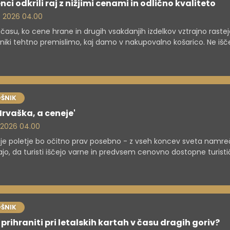
nci odkrili raj z nižjimi cenami in odlično kvaliteto
. 2026 04.00
 času, ko cene hrane in drugih vsakdanjih izdelkov vztrajno rastej
niki tehtno premislimo, kaj damo v nakupovalno košarico. Ne iš
olj najnižje cene, temveč dobro razmerje med kakovostjo, porek
jivostjo. Prav tu v ospredje stopajo izdelki lastnih blagovnih znam
ev, ki že dolgo niso več sinonim za kompromis, temveč za premi
ovorno izbiro.
ŠNIK
Hrvaška, a ceneje'
. 2026 04.00
je poletje bo očitno prav posebno - z vseh koncev sveta namre
jo, da turisti iščejo varne in predvsem cenovno dostopne turist
acije.
ŠNIK
prihraniti pri letalskih kartah v času dragih goriv?