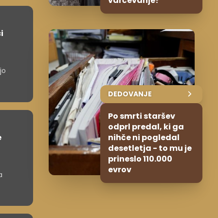
varčevanje?
i
jo
DEDOVANJE
Po smrti staršev
odprl predal, ki ga
e
nihče ni pogledal
desetletja - to mu je
prineslo 110.000
evrov
a