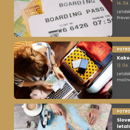
14. 04
Letals
Prever
poleto
POTRO
Kako 
12. 04
Letals
močno 
POTRO
Slove
letal