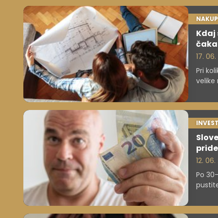
NAKUP
Kdaj 
čakam
17. 06
Pri ko
velike
INVEST
Slove
prid
12. 06
Po 30
pustite