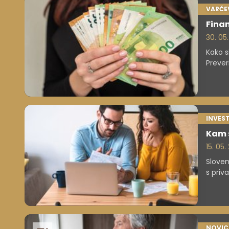
VARČE
Finan
30. 05
Kako s
Prever
INVEST
Kam s
15. 05
Sloven
s priv
NOVIC