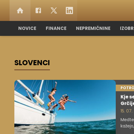
NOVICE
FINANCE
NEPREMIČNINE
IZOB
SLOVENCI
POTRO
Kje s
Grčij
15. 07
Medtem
kažejo
konkur