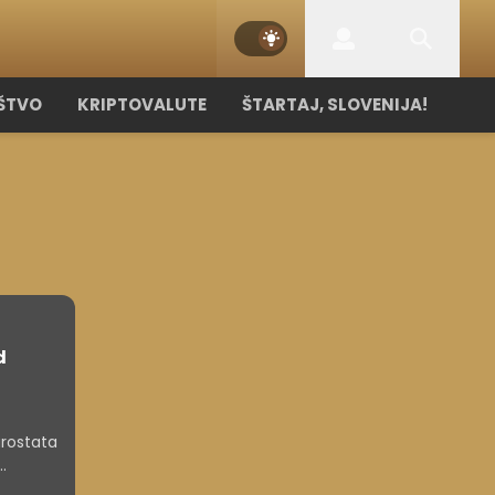
ŠTVO
KRIPTOVALUTE
ŠTARTAJ, SLOVENIJA!
d
urostata
žava,