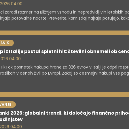
. 2026 04.00
ci zaradi razmer na Bližnjem vzhodu in nepredvidljivih letalskih 
njajo potovalne načrte. Preverite, kam zdaj najraje potujejo, kak
ične agencije prilagajajo ponudbo ter katere pravice imate ob
embah ali odpovedih aranžmajev.
ŠNIK
 iz Italije postal spletni hit: številni obnemeli ob cen
. 2026 04.00
i TikTok posnetek nakupa hrane za 326 evrov v Italiji je odprl razp
h razlikah v cenah živil po Evropi. Zakaj so čezmejni nakupi vse pog
VANJE
anki 2026: globalni trendi, ki določajo finančno prih
odinjstev
. 2026 04.00