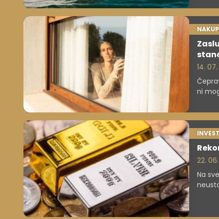
kjer so
NAKUP
Zaslu
stano
14. 07.
Čeprav
ni mog
hišo i
INVEST
Rekor
22. 06
Na sve
neusta
Vezovi
evfori