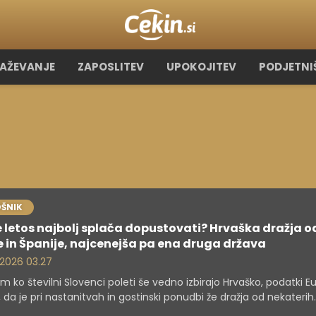
RAŽEVANJE
ZAPOSLITEV
UPOKOJITEV
PODJETNI
ŠNIK
e letos najbolj splača dopustovati? Hrvaška dražja o
e in Španije, najcenejša pa ena druga država
. 2026 03.27
 ko številni Slovenci poleti še vedno izbirajo Hrvaško, podatki E
, da je pri nastanitvah in gostinski ponudbi že dražja od nekaterih
enčnih sredozemskih destinacij. Največje presenečenje pa je dr