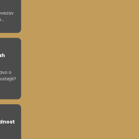
povezav
o
ah
ravo o
ostejši?
odnost