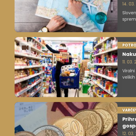
14. 03
Sloven
spremi
turist
sprem
POTRO
Nakup
11. 03
Viraln
veliki
VARČE
Prihr
gosp
12. 03