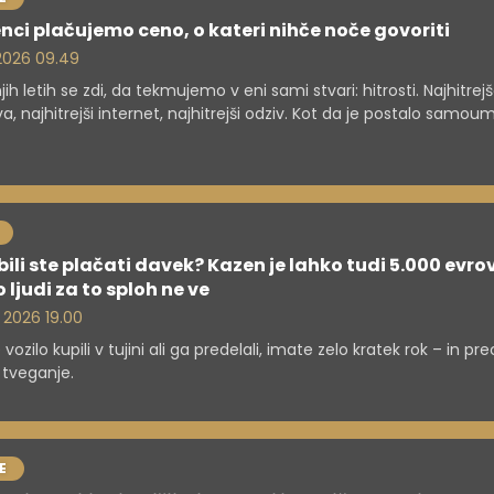
nci plačujemo ceno, o kateri nihče noče govoriti
. 2026 09.49
jih letih se zdi, da tekmujemo v eni sami stvari: hitrosti. Najhitrej
a, najhitrejši internet, najhitrejši odziv. Kot da je postalo samou
hitreje vedno bolje. Pa je res?
ili ste plačati davek? Kazen je lahko tudi 5.000 evrov
o ljudi za to sploh ne ve
. 2026 19.00
vozilo kupili v tujini ali ga predelali, imate zelo kratek rok – in pre
 tveganje.
E