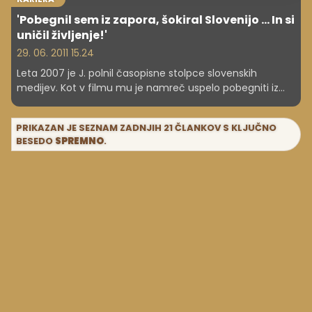
'Pobegnil sem iz zapora, šokiral Slovenijo … In si
uničil življenje!'
29. 06. 2011 15.24
Leta 2007 je J. polnil časopisne stolpce slovenskih
medijev. Kot v filmu mu je namreč uspelo pobegniti iz
mariborskega zapora, kjer je prestajal večletno zaporno
kazen.
PRIKAZAN JE SEZNAM ZADNJIH 21 ČLANKOV S KLJUČNO
BESEDO
SPREMNO
.