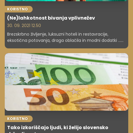
KORISTNO
(Ne)lahkotnost bivanja vplivnežev
30. 09. 2021 12.50
Brezskrbno življenje, luksuzni hoteli in restavracije,
eksotična potovanja, draga oblačila in modni dodatki ...
Instagram je poln tako imenovanih vplivnežev, ki
ustvarjajo vtis, da dejansko vse to živijo vsak dan. A kako
resnično in pristno je to? Koliko zaslužijo, na kakšen način
služijo in kdo sploh je vplivnež?
KORISTNO
Tako izkoriščajo ljudi, ki želijo slovensko