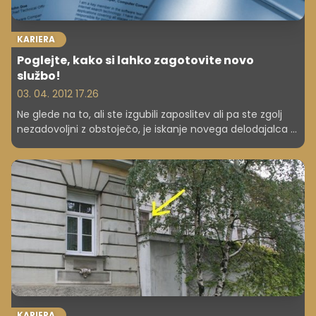
KARIERA
Poglejte, kako si lahko zagotovite novo
službo!
03. 04. 2012 17.26
Ne glede na to, ali ste izgubili zaposlitev ali pa ste zgolj
nezadovoljni z obstoječo, je iskanje novega delodajalca v
časih krize lahko izredno zahteven podvig. Obstaja nekaj
pravil, ki vam lahko iskanje občutno olajša.
KARIERA