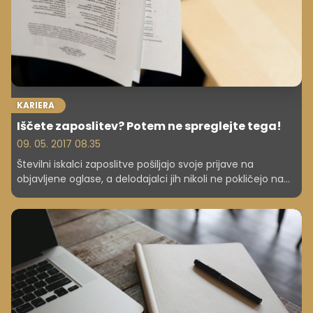
KARIERA
Iščete zaposlitev? Potem ne spreglejte tega!
09. 05. 2017 08.35
Številni iskalci zaposlitve pošiljajo svoje prijave na
objavljene oglase, a delodajalci jih nikoli ne pokličejo na
razgovor. Ali je to morda zato, ker se ne zavedajo napak,
ki jih počnejo pri pripravi spremnega pisma in
življenjepisa? Preverite, za katere napake gre!