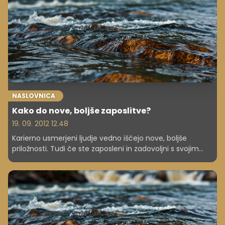
NASLOVNICA
Kako do nove, boljše zaposlitve?
19. 09. 2012 12.48
Karierno usmerjeni ljudje vedno iščejo nove, boljše
priložnosti. Tudi če ste zaposleni in zadovoljni s svojim
delom, še ne pomeni, da bi se morali zadovoljiti z manj,
če lahko dosežete več.