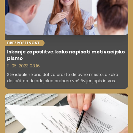
BREZPOSELNOST
Iskanje zaposlitve: kako napisati motivacijsko
pismo
11. 05. 2023 08.16
Ste idealen kandidat za prosto delovno mesto, a kako
doseči, da delodajalec prebere vaš življenjepis in vas
povabi na zaposlitveni intervju? Za to bo poskrbelo dobro
motivacijsko pismo.