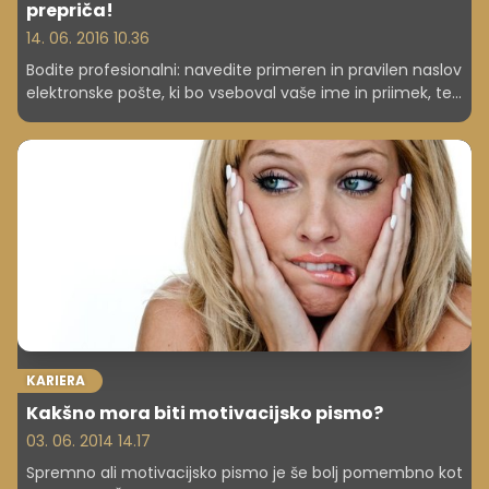
prepriča!
14. 06. 2016 10.36
Bodite profesionalni: navedite primeren in pravilen naslov
elektronske pošte, ki bo vseboval vaše ime in priimek, ter
ne bo zastavljen na primer tako:
ime.pivoljub72@gmail.com in z morebitnimi
pomanjševalnicami ali ljubkovalnimi imeni.
KARIERA
Kakšno mora biti motivacijsko pismo?
03. 06. 2014 14.17
Spremno ali motivacijsko pismo je še bolj pomembno kot