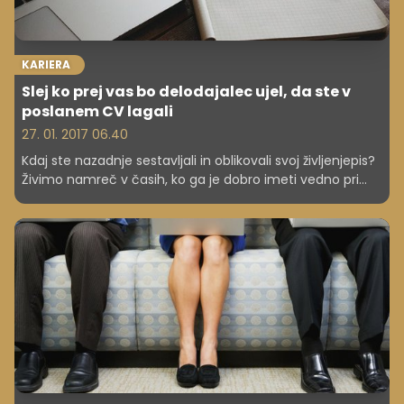
KARIERA
Slej ko prej vas bo delodajalec ujel, da ste v
poslanem CV lagali
27. 01. 2017 06.40
Kdaj ste nazadnje sestavljali in oblikovali svoj življenjepis?
Živimo namreč v časih, ko ga je dobro imeti vedno pri
roki – čeprav imate zaposlitev. Če tega niste počeli že
dalj časa, potem najprej preučite nove smernice pisanja
in oblikovanja življenjepisov.