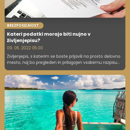
BREZPOSELNOST
Kateri podatki morajo biti nujno v
življenjepisu?
09. 05. 2022 05.00
Življenjepis, s katerim se boste prijavili na prosto delovno
mesto, naj bo pregleden in prilagojen vsakemu razpisu
posebej. Kateri pa so podatki, ki morajo biti v prav
vsakem življenjepisu?