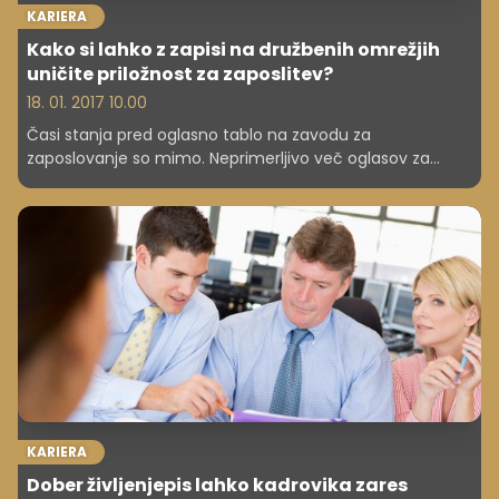
KARIERA
Kako si lahko z zapisi na družbenih omrežjih
uničite priložnost za zaposlitev?
18. 01. 2017 10.00
Časi stanja pred oglasno tablo na zavodu za
zaposlovanje so mimo. Neprimerljivo več oglasov za
prosta delovna mesta boste odkrili na družbenih
omrežjih. Zelo pomembno je, da ste del spleta, morate
pa tudi vedeti, da delodajalci radi "vohunijo" za kandidati.
Kako lahko izkoristite profile na družbenih omrežjih in
kadrovike prepričate, da ste prav vi pravi za zaposlitev?
KARIERA
Dober življenjepis lahko kadrovika zares