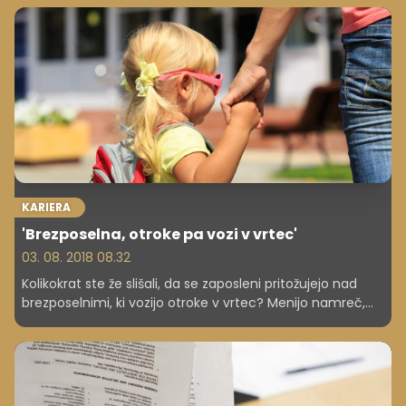
vse novosti? Stopite v korak s časom in ostanite (še
naprej) zaželeni med delodajalci.
KARIERA
'Brezposelna, otroke pa vozi v vrtec'
03. 08. 2018 08.32
Kolikokrat ste že slišali, da se zaposleni pritožujejo nad
brezposelnimi, ki vozijo otroke v vrtec? Menijo namreč,
da brezposelni "nič ne delajo". Pa je res tako?