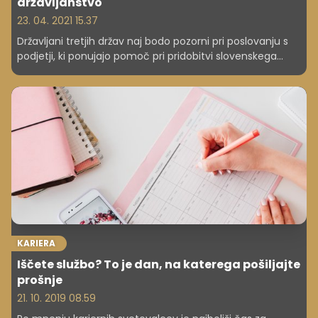
državljanstvo
23. 04. 2021 15.37
Državljani tretjih držav naj bodo pozorni pri poslovanju s
podjetji, ki ponujajo pomoč pri pridobitvi slovenskega
državljanstva ali slovenskega potnega lista. Na spletu so
številne lažne spletne strani in lažna elektronska
sporočila, ki ponujajo pomoč pri hitrejši obravnavi vlog za
pridobitev državljanstva ali potnega lista in se pretvarjajo,
da zastopajo uradne organe Republike Slovenije,
opozarjajo na ministrstvu za zunanje zadeve.
KARIERA
Iščete službo? To je dan, na katerega pošiljajte
prošnje
21. 10. 2019 08.59