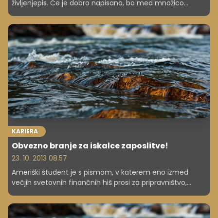
življenjepis. Če je dobro napisano, bo med množico
drugih kandidatov za delovno mesto delodajalec na
razgovor povabil vas.
KARIERA
Obvezno branje za iskalce zaposlitve!
23. 10. 2013 08.57
Ameriški študent je s pismom, v katerem eno izmed
večjih svetovnih finančnih hiš prosi za pripravništvo,
postal prava senzacija. Službo mu sedaj ponujajo vsi
najbolj zaželeni delodajalci finančnega sveta. Poglejte
zakaj.