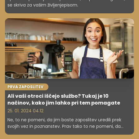
se skriva za vašim življenjepisom.
PRVA ZAPOSLITEV
Ali vaši otroci iščejo službo? Tukaj je 10
načinov, kako jim lahko pri tem pomagate
25. 01. 2024 04.12
Ne, to ne pomeni, da jim boste zaposlitev uredili prek
svojih vez in poznanstev. Prav tako to ne pomeni, da
boste zaposlitev iskali namesto njih.