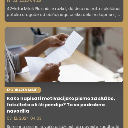
19. 02. 2025 04.28
42-letni Miloš Plazinić je razkril, da delo na naftni ploščadi
poteka drugače od običajnega urnika dela na kopnem, ki
traja od ponedeljka do petka. Kako je videti delovni dan
zaposlenega na naftni ploščadi? Kako je poskrbljeno za
varnost? Kaj počnejo na ploščadi, ko je njihove dnevne
izmene konec?
IZOBRAŽEVANJE
Kako napisati motivacijsko pismo za službo,
fakulteto ali štipendijo? To so podrobna
navodila
03. 12. 2024 04.03
Spremno pismo je vaša priložnost, da poveste zgodbo, ki