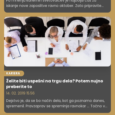
Po mnenju kariernih svetovalcev je najboljši čas za
iskanje nove zaposlitve ravno oktober. Zato pripravite
svoje življenjepise in spremna pisma, ki naj poudarjajo
predvsem vaše zadnje izkušnje in dosežke. Če želite, da
vas delodajalci v množici iskalcev čim bolj opazijo, se na
delovna mesta prijavite takoj, ko jih razpišejo. Vas
zanima, kateri dan v tednu je to po navadi?
KARIERA
Želite biti uspešni na trgu dela? Potem nujno
preberite to
14. 02. 2019 15.56
Dejstvo je, da se bo način dela, kot ga poznamo danes,
spremenil. Pravzaprav se spreminja ravnokar … Točno v
tem trenutku in to z bliskovito naglico. Ste pripravljeni na