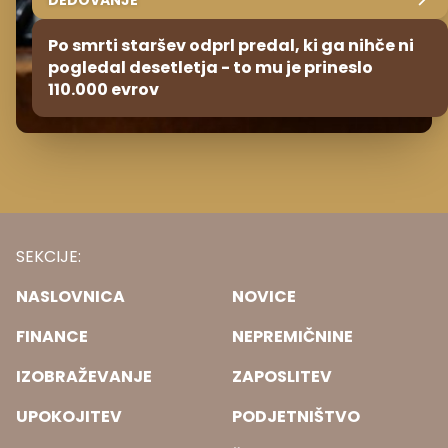
Po smrti staršev odprl predal, ki ga nihče ni
pogledal desetletja - to mu je prineslo
110.000 evrov
SEKCIJE:
NASLOVNICA
NOVICE
FINANCE
NEPREMIČNINE
IZOBRAŽEVANJE
ZAPOSLITEV
UPOKOJITEV
PODJETNIŠTVO