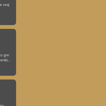
e vsaj
ko gre
eniki,
ačun. S
e
ja ali
aša