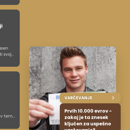
ji
jasen
i svoj
VARČEVANJE
.
Prvih 10.000 evrov -
 v tem,
zakaj je ta znesek
liko
ključen za uspešno
di med