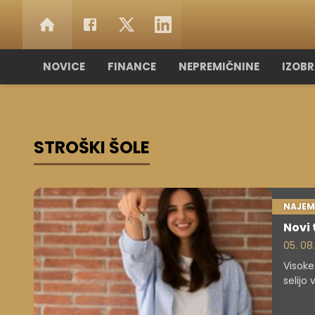
NOVICE
FINANCE
NEPREMIČNINE
IZOB
STROŠKI ŠOLE
NAJEM
Novi 
05. 08
Visoke
selijo
bistve