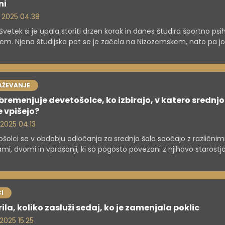
ni
. 2025 04.38
Svetek si je upala storiti drzen korak in danes študira športno psi
kem. Njena študijska pot se je začela na Nizozemskem, nato pa jo 
ih izzivih popeljala naprej. V intervjuju razkriva, kako je našla nači
iranje študija, katere so ključne razlike med Slovenijo in tujino ter
e študentom, ki razmišljajo o odhodu.
AŽEVANJE
bremenjuje devetošolce, ko izbirajo, v katero srednjo
e vpišejo?
. 2025 04.13
šolci se v obdobju odločanja za srednjo šolo soočajo z različnim
mi, dvomi in vprašanji, ki so pogosto povezani z njihovo starostjo
imi izkušnjami in negotovostjo glede prihodnosti. Tukaj je nekaj
jih zadev, ki jih običajno obremenjujejo.
I
ila, koliko zasluži sedaj, ko je zamenjala poklic
 2025 15.25