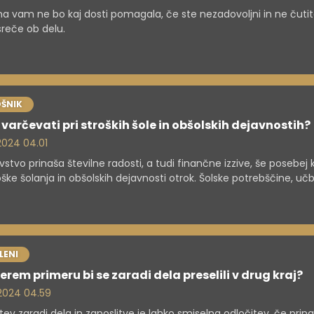
a vam ne bo kaj dosti pomagala, če ste nezadovoljni in ne čutit
reče ob delu.
ŠNIK
varčevati pri stroških šole in obšolskih dejavnostih?
 2024 04.01
vstvo prinaša številne radosti, a tudi finančne izzive, še posebej 
oške šolanja in obšolskih dejavnosti otrok. Šolske potrebščine, učb
la in aktivnosti lahko predstavljajo veliko breme za družinski pror
ljenim pristopom in nekaj praktičnimi strategijami pa je mogoč
ati te stroške, ne da bi otrokom odvzeli kakovostno izkušnjo šolan
vanja v obšolskih dejavnostih.
LENI
erem primeru bi se zaradi dela preselili v drug kraj?
. 2024 04.59
itev zaradi dela in zaposlitve je lahko smiselna odločitev, če prin