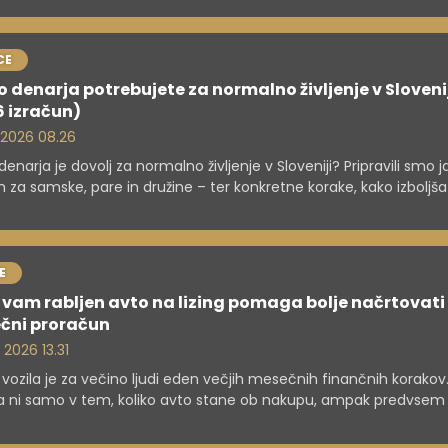
CE
o denarja potrebujete za normalno življenje v Sloveni
 izračun)
. 2026 08.26
 denarja je dovolj za normalno življenje v Sloveniji? Pripravili smo 
n za samske, pare in družine – ter konkretne korake, kako izboljšat
ni položaj.
E
vam rabljen avto na lizing pomaga bolje načrtovati
čni proračun
 2026 13.31
vozila je za večino ljudi eden večjih mesečnih finančnih korakov
 ni samo v tem, koliko avto stane ob nakupu, ampak predvsem
o vplival na proračun še mesece ali leta pozneje. Prav zato se ve
v ne odloča več samo med tem, kateri model izbrati, ampak tu