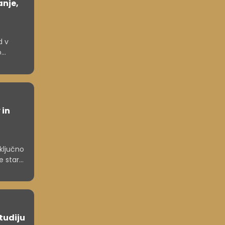
anje,
d v
o
ajo tudi
 in
ključno
e starši
rati pa
študiju