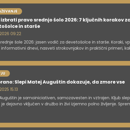
ako vozilo financirati na način, ki je dolgoročno vzdržen.
AŽEVANJE
izbrati pravo srednjo šolo 2026: 7 ključnih korakov z
ošolce in starše
. 2026 09.22
 srednje šole 2026: jasen vodič za devetošolce in starše. Koraki, vp
, informativni dnevi, nasveti strokovnjakov in praktični primeri, ka
 smer.
VJU
rano: Slepi Matej Auguštin dokazuje, da zmore vse
 2025 15.13
Auguštin je samoiniciativen, samozavesten in vztrajen. Kljub sle
, je dejavno vključen v družbo in živi izjemno polno življenje. Sprem
ostrelstvo, airsoft, jahanje in harmonika – dejavnosti, ki rušijo ste
lepi in slabovidni zmorejo. Njegovo vodilo "poskusi, saj nimaš nič
ti" ne velja le zanj, temveč tudi za druge slepe in slabovidne, del
otno družbo. Za vse.