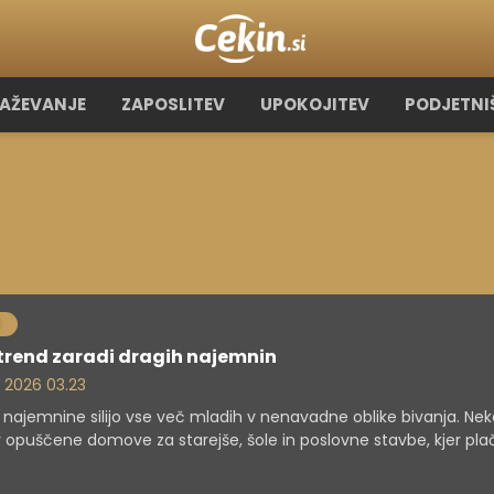
RAŽEVANJE
ZAPOSLITEV
UPOKOJITEV
PODJETNI
trend zaradi dragih najemnin
. 2026 03.23
 najemnine silijo vse več mladih v nenavadne oblike bivanja. Nek
 v opuščene domove za starejše, šole in poslovne stavbe, kjer pla
no manj, a se odpovedujejo delu pravic.