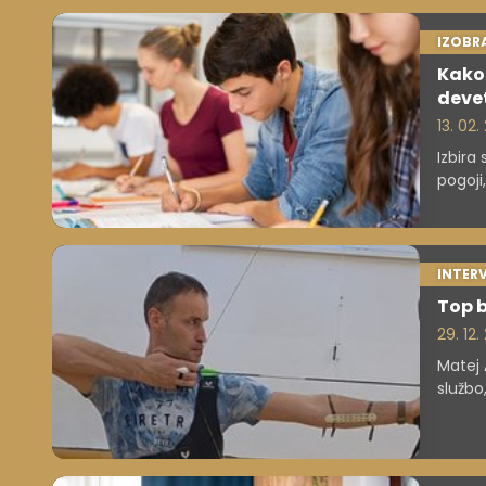
tem, k
IZOBR
Kako 
devet
13. 02
Izbira
pogoji
pravo
INTER
Top b
29. 12.
Matej 
službo
ga lok
česa s
izgubi
in cel