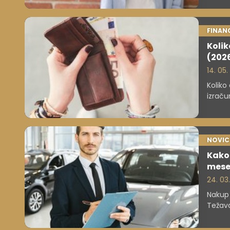
FINAN
Kolik
(2026
14. 05
Koliko
izraču
finanč
NOVIC
Kako 
mese
24. 03.
Nakup 
Težava
kako b
kupce