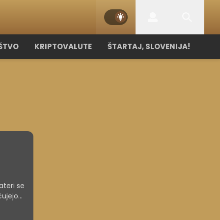
ŠTVO
KRIPTOVALUTE
ŠTARTAJ, SLOVENIJA!
ateri se
čujejo