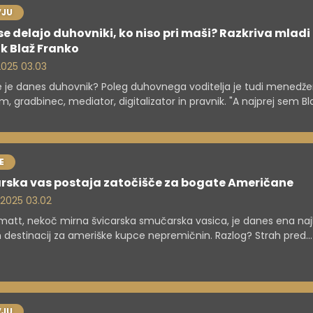
VJU
se delajo duhovniki, ko niso pri maši? Razkriva mladi
k Blaž Franko
 2025 03.03
e je danes duhovnik? Poleg duhovnega voditelja je tudi menedžer
, gradbinec, mediator, digitalizator in pravnik. "A najprej sem Bla
župnik in šele nato vse ostalo," pravi 33-letni Blaž Franko, ki v Mir
o od zelo dejavnih župnij v državi. V intervjuju razkriva, kako je vi
, ki združuje vodenje velike skupnosti, kompleksno upravljanje
enja, vsakodnevno pastoralno delo in življenje brez rednih priho
E
arska vas postaja zatočišče za bogate Američane
. 2025 03.02
att, nekoč mirna švicarska smučarska vasica, je danes ena naj
h destinacij za ameriške kupce nepremičnin. Razlog? Strah pred
čnimi in gospodarskimi spremembami, ki jih je prinesla administra
a Trumpa, pa tudi želja po varnosti, stabilnosti in razkošnem živl
Alp.
VJU