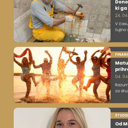
Donos
ki ga
24. 04
V času
tujino 
pleska
več ko
domov
FINAN
Matur
prih
04. 04
Razume
za dru
in dij
obročn
ohran
ŠTUDE
Od Ma