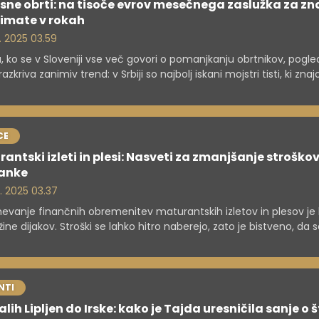
ne obrti: na tisoče evrov mesečnega zaslužka za zn
 imate v rokah
. 2025 03.59
, ko se v Sloveniji vse več govori o pomanjkanju obrtnikov, pogle
razkriva zanimiv trend: v Srbiji so najbolj iskani mojstri tisti, ki znaj
ti, polagati keramiko in popravljati cevi – in za svoje delo prejem
t 5000 evrov mesečno. Zato so se celo začeli vračati iz tujine v
ino.
CE
antski izleti in plesi: Nasveti za zmanjšanje stroškov
ranke
. 2025 03.37
vanje finančnih obremenitev maturantskih izletov in plesov je 
žine dijakov. Stroški se lahko hitro naberejo, zato je bistveno, da s
aki pravočasno seznanijo z možnostmi prihranka. Zgodnje prijave,
o plačevanje in skupinske akcije lahko znatno znižajo stroške, hk
jajo kakovost nepozabnega dogodka.
NTI
lih Lipljen do Irske: kako je Tajda uresničila sanje o 