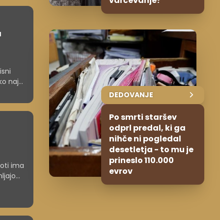
varčevanje?
a
isni
ko najti
DEDOVANJE
Po smrti staršev
odprl predal, ki ga
nihče ni pogledal
desetletja - to mu je
prineslo 110.000
poti ima
evrov
ljajo
reotipe,
esar za
odajalce