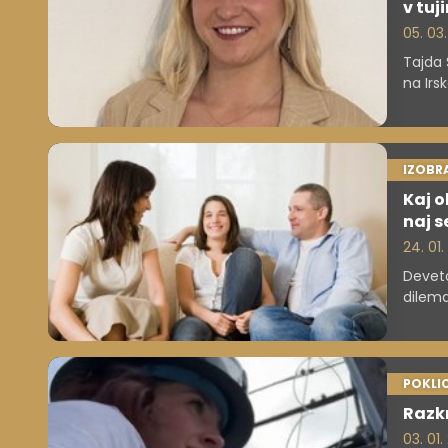
v tuji
05. 03
Tajda 
na Irs
po nov
financ
svetuj
IZOBR
Kaj o
naj s
24. 01
Deveto
dilema
omejen
največ
POKLIC
Razkr
03. 01.