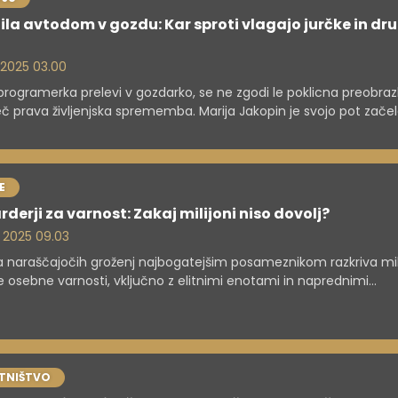
ila avtodom v gozdu: Kar sproti vlagajo jurčke in dr
. 2025 03.00
programerka prelevi v gozdarko, se ne zgodi le poklicna preobraz
 prava življenjska sprememba. Marija Jakopin je svojo pot začel
računalništva in marketinga, nato pa stopila v gozd. Dobesedno 
no. Danes uspešno upravlja s podedovanim gozdom, kjer zlasti po
i tehnologija in narava hodita z roko v roki. Medtem pa se med d
jo tudi šale o podlubnikih in Pythonu ...
E
arderji za varnost: Zakaj milijoni niso dovolj?
. 2025 09.03
a naraščajočih groženj najbogatejšim posameznikom razkriva mil
e osebne varnosti, vključno z elitnimi enotami in naprednimi
ogijami, ter poudarja kompleksnost zaščite družin v času družb
sti.
TNIŠTVO