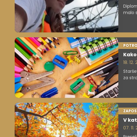
Diplom
malo s
POTRO
Kako 
18. 12.
Starše
za str
oblači
premiš
zmanjš
sodelo
ZAPOS
V kat
07. 11
Presel