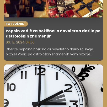
POTROŠNIK
Popoln vodič za božična in novoletna darila po
astroloških znamenjih
06. 12. 2024 04.55
Izberite popolno božično ali novoletno darilo za svoje
bližnje! Vodič po astroloških znamenjih vam razkrije
najboljše ideje za vsako znamenje – od ovna do rib.