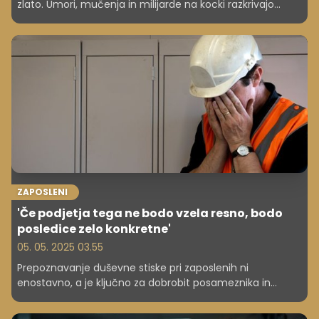
zlato. Umori, mučenja in milijarde na kocki razkrivajo
temno plat nezakonitega rudarjenja in vpletenost
kriminalnih združb.
ZAPOSLENI
'Če podjetja tega ne bodo vzela resno, bodo
posledice zelo konkretne'
05. 05. 2025 03.55
Prepoznavanje duševne stiske pri zaposlenih ni
enostavno, a je ključno za dobrobit posameznika in
uspeh podjetja. O tem smo se pogovarjali s prof. dr. Evo
Boštjančič, ki je za Cekin.si povedala tudi, kakšne