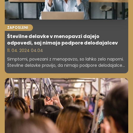
ZAPOSLENI
Številne delavke v menopavzi dajejo
odpovedi, saj nimajo podpore delodajalcev
11. 04. 2024 04.04
Simptomi, povezani z menopavzo, so lahko zelo naporni.
Številne delavke pravijo, da nimajo podpore delodajalcev,
zato jim ne preostane drugega, kot da zapustijo svoje
delovno mesto. Ali res mora biti tako?