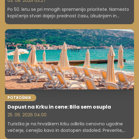
03. 08. 2026 03.27
Po 50. letu se pri mnogih spremenijo prioritete. Namesto
kopičenja stvari dajejo prednost času, izkušnjam in
notranjemu miru. Katerih predmetov pogosto ne
kupujejo več?
POTROŠNIK
Dopust na Krku in cene: Bila sem osupla
25. 06. 2026 04.00
Turistka je na hrvaškem Krku odkrila cenovno ugodne
večerje, cenejšo kavo in dostopen sladoled. Preverite,
kako se lahko s pametnimi odločitvami in lastno brisačo