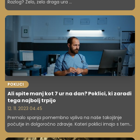
Razlog? Zelo, zelo draga ura ...
POKLICI
Ali spite manj kot 7 ur na dan? Poklici, ki zaradi
tega najbolj trpijo
12. 11. 2023 04.45
Premalo spanja pomembno vpliva na naše takojšnje
počutje in dolgoročno zdravje. Kateri poklici imajo s tem
največ težav?