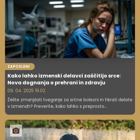
dolgoročne posledice lahko pričakujemo, če podjetja ne
bodo ukrepala glede duševnega zdravja zaposlenih.
ZAPOSLENI
Kako lahko izmenski delavci zaščitijo srce:
Nova dognanja o prehrani in zdravju
09. 04. 2025 19.02
Želite zmanjšati tveganje za srčne bolezni in hkrati delate
v izmenah? Preverite, kako lahko s preprosto
spremembo v prehranjevalnih navadah pozitivno
vplivate na svoje zdravje. Novo znanstveno odkritje kaže,
da lahko s tem, ko hrano uživate samo čez dan,
zmanjšate dejavnike tveganja za srčno-žilne bolezni. Ne
glede na to, ali ste nočni delavec ali pa delate v