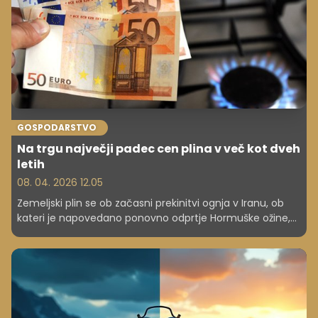
GOSPODARSTVO
Na trgu največji padec cen plina v več kot dveh
letih
08. 04. 2026 12.05
Zemeljski plin se ob začasni prekinitvi ognja v Iranu, ob
kateri je napovedano ponovno odprtje Hormuške ožine,
močno ceni. Ključne terminske pogodbe so trenutno
med 16 in 17 odstotkov pod izhodiščnimi, gre pa za
največje dnevne padce v več kot dveh letih, poroča
nemška tiskovna agencija dpa.