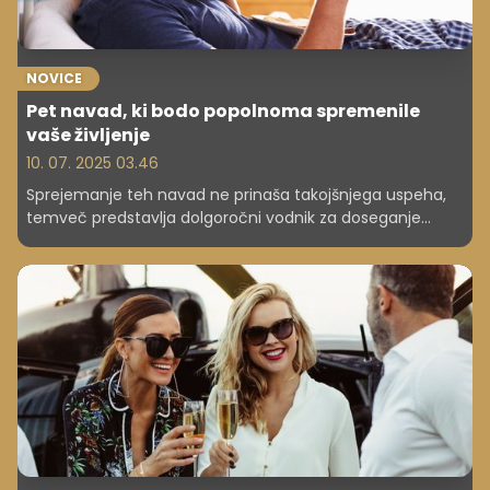
NOVICE
Pet navad, ki bodo popolnoma spremenile
vaše življenje
10. 07. 2025 03.46
Sprejemanje teh navad ne prinaša takojšnjega uspeha,
temveč predstavlja dolgoročni vodnik za doseganje
večje osredotočenosti, učinkovitosti in občutka
izpolnjenosti v življenju.