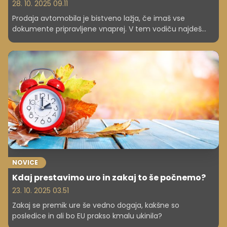
28. 10. 2025 09.11
Prodaja avtomobila je bistveno lažja, če imaš vse
dokumente pripravljene vnaprej. V tem vodiču najdeš
pregled vseh obveznih in priporočljivih dokumentov,
nasvete za hiter prepis ter najpogostejše napake, ki se
jim lahko izogneš. Članek je pripravljen za slovenske
prodajalce, v skladu s prakso registracijskih organizacij in
upravnih enot.
NOVICE
Kdaj prestavimo uro in zakaj to še počnemo?
23. 10. 2025 03.51
Zakaj se premik ure še vedno dogaja, kakšne so
posledice in ali bo EU prakso kmalu ukinila?