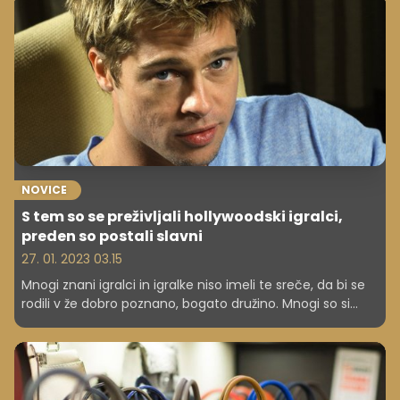
NOVICE
S tem so se preživljali hollywoodski igralci,
preden so postali slavni
27. 01. 2023 03.15
Mnogi znani igralci in igralke niso imeli te sreče, da bi se
rodili v že dobro poznano, bogato družino. Mnogi so si
morali svoje ime v soju blišča in žarometov pošteno
prislužiti s trdim delom in vztrajnostjo. Le s čim so se
ukvarjali zvezdniki, kot so Brad Pitt, Bruce Willis in Adam
Sandler, preden so postali slavni?