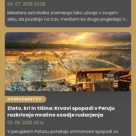
04. 07. 2025 03.29
Nekatera astrološka znamenja tako uživajo v svojem
delu, da pozabijo na čas, medtem ko druga pogledajo na
uro vsakih pet minut. Ne glede na to, ali sanjajo o kavču,
kavi s prijatelji ali tišini brez e-pošte, ta znamenja
pogosto štejejo minute do konca delovnega dne.
GOSPODARSTVO
Zlato, kri in tišina: Krvavi spopadi v Peruju
razkrivajo mračno ozadje rudarjenja
03. 06. 2025 03.14
V perujskem Patazu potekajo smrtonosni spopadi za