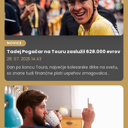
NOVICE
Tadej Pogačar na Touru zaslužil 628.000 evrov
28. 07. 2025 14.43
Dan po koncu Toura, največje kolesarske dirke na svetu,
so znane tudi finančne plati uspehov zmagovalca
Tadeja Pogačarja in njegove ekipe UAE Team Emirates
XRG.