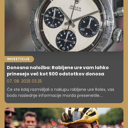
Nashvilla spremenil v eno največjih glasbenih ikon sveta.
INVESTICIJE
Donosna naložba: Rabljene ure vam lahko
prinesejo več kot 500 odstotkov donosa
07. 08. 2025 03.25
Če ste kdaj razmišljali o nakupu rabljene ure Rolex, vas
bodo naslednje informacije morda presenetile.
Investirate lahko tudi malce drugače ...