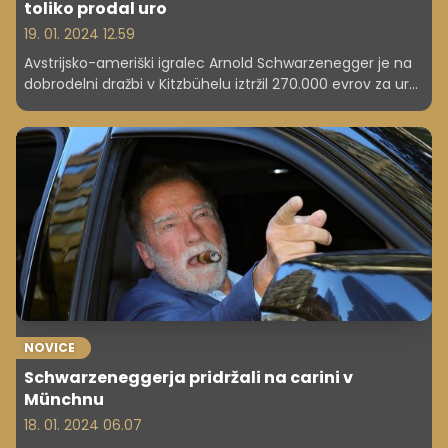
toliko prodal uro
19. 01. 2024 12.59
Avstrijsko-ameriški igralec Arnold Schwarzenegger je na
dobrodelni dražbi v Kitzbühelu iztržil 270.000 evrov za uro
proizvajalca Audemars Piguet, zaradi katere je bil dan
prej začasno pridržan na letališču v Münchnu, ker ob
prihodu na ozemlje EU ni prijavil luksuznega blaga. Znesek
naj bi namenil za boj proti podnebnim spremembam.
NOVICE
Schwarzeneggerja pridržali na carini v
Münchnu
18. 01. 2024 06.07