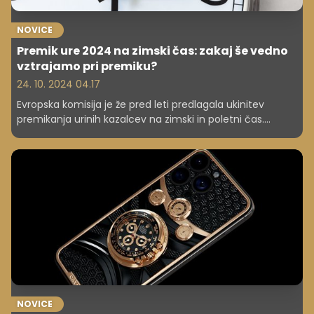
NOVICE
Premik ure 2024 na zimski čas: zakaj še vedno
vztrajamo pri premiku?
24. 10. 2024 04.17
Evropska komisija je že pred leti predlagala ukinitev
premikanja urinih kazalcev na zimski in poletni čas.
Izvedla je celo anketo, v katerem času bi radi ostali
prebivalci EU. A nato se je vse ustavilo. Tako da bomo
spet prav kmalu premaknili ure na zimski čas. Kdaj?
Preverite v članku.
NOVICE