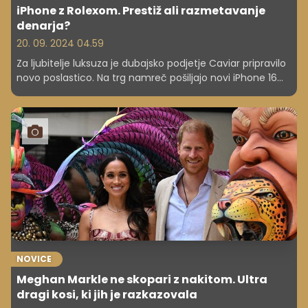
iPhone z Rolexom. Prestiž ali razmetavanje
denarja?
20. 09. 2024 04.59
Za ljubitelje luksuza je dubajsko podjetje Caviar pripravilo
novo poslastico. Na trg namreč pošiljajo novi iPhone 16
Pro z vgrajeno prestižno uro na hrbtni strani.
NOVICE
Meghan Markle ne skopari z nakitom. Ultra
dragi kosi, ki jih je razkazovala