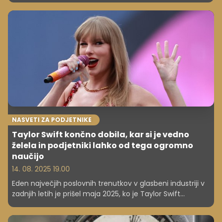
NASVETI ZA PODJETNIKE
Taylor Swift končno dobila, kar si je vedno
želela in podjetniki lahko od tega ogromno
naučijo
14. 08. 2025 19.00
Eden največjih poslovnih trenutkov v glasbeni industriji v
zadnjih letih je prišel maja 2025, ko je Taylor Swift
odkupila pravice do svojih prvih šestih albumov. S tem je
pridobila popoln nadzor nad delom, ki jo je iz najstnice iz