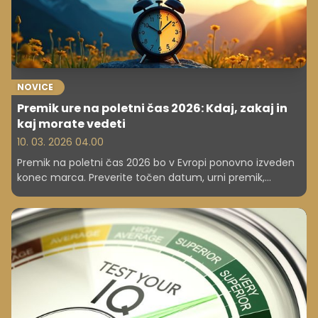
NOVICE
Premik ure na poletni čas 2026: Kdaj, zakaj in
kaj morate vedeti
10. 03. 2026 04.00
Premik na poletni čas 2026 bo v Evropi ponovno izveden
konec marca. Preverite točen datum, urni premik,
zdravstvene učinke in ozadje razprave o ukinitvi
premikanja ure v EU.