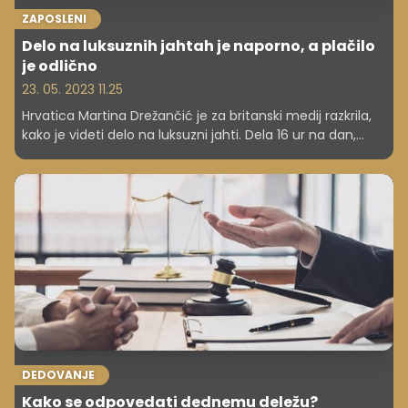
ZAPOSLENI
Delo na luksuznih jahtah je naporno, a plačilo
je odlično
23. 05. 2023 11.25
Hrvatica Martina Drežančić je za britanski medij razkrila,
kako je videti delo na luksuzni jahti. Dela 16 ur na dan,
gosti so izredno zahtevni, a zaluži veliko - še posebej z
napitninami.
DEDOVANJE
Kako se odpovedati dednemu deležu?