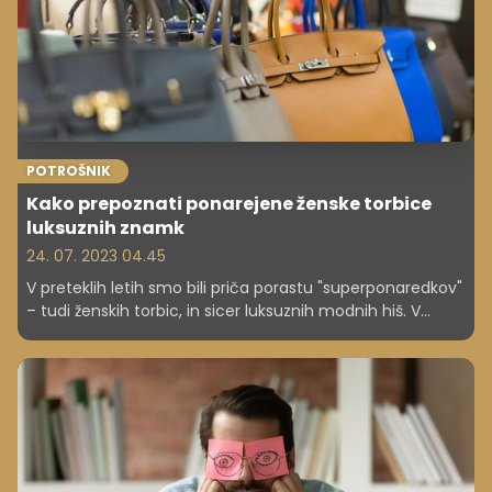
POTROŠNIK
Kako prepoznati ponarejene ženske torbice
luksuznih znamk
24. 07. 2023 04.45
V preteklih letih smo bili priča porastu "superponaredkov"
– tudi ženskih torbic, in sicer luksuznih modnih hiš. V
ponarejanju torbic so se še posebej izkazali kitajski
ponarejevalci, ki so se lotili svetovno znanih blagovnih
znamk, kot so Chanel, Gucci, Hermes, Louis Vuitton in
druge. Ti superponaredki so tako podobni originalom, da
jih je skoraj nemogoče ločiti. Le poznavalci in strokovnjaki
nemudoma opazijo znake, da ne gre za pravo robo.
Ostali smrtniki pa naj bodo pozorni na naslednje znake.