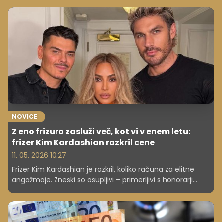
na plaži izognete visokim stroškom ter prihranite na
dopustu.
NOVICE
Z eno frizuro zasluži več, kot vi v enem letu:
frizer Kim Kardashian razkril cene
11. 05. 2026 10.27
Frizer Kim Kardashian je razkril, koliko računa za elitne
angažmaje. Zneski so osupljivi – primerljivi s honorarji
hollywoodskih zvezd.