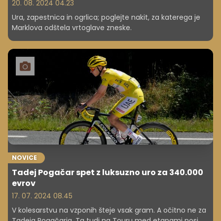
20. 08. 2024 04.23
Ura, zapestnica in ogrlica; poglejte nakit, za katerega je
Marklova odštela vrtoglave zneske.
NOVICE
Tadej Pogačar spet z luksuzno uro za 340.000
evrov
17. 07. 2024 08.45
V kolesarstvu na vzponih šteje vsak gram. A očitno ne za
Tadeja Pogačarja. Ta tudi na Touru med etapami nosi