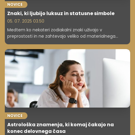
NOVICE
Znaki, ki ljubijo luksuz in statusne simbole
05. 07. 2025 03.50
Medtem ko nekateri zodiakalni znaki uživajo v
preprostosti in ne zahtevajo veliko od materialnega
sveta, drugi ne skrivajo, koliko jim pomenijo razkošje,
prestiž in občutek posebnosti. Ta znamenja ne varčujejo
pri nakupu stvari, ki jim dajejo občutek moči, elegance in
družbenega statusa. Njihov okus je prefinjen, denarnice
pa so pogosto na stežaj odprte.
NOVICE
Astrološka znamenja, ki komaj čakajo na
konec delovnega časa