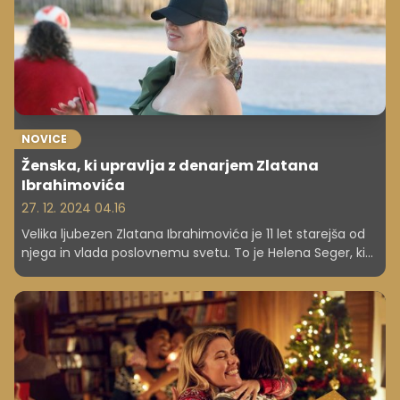
izmenah, vam lahko ta sprememba prinese konkretne
koristi in izboljša vaše splošno počutje.
NOVICE
Ženska, ki upravlja z denarjem Zlatana
Ibrahimovića
27. 12. 2024 04.16
Velika ljubezen Zlatana Ibrahimovića je 11 let starejša od
njega in vlada poslovnemu svetu. To je Helena Seger, ki
je uspešno poslovno kariero zgradila, še preden je
spoznala Zlatana. Helena torej ni tipična žena
nogometaša ...