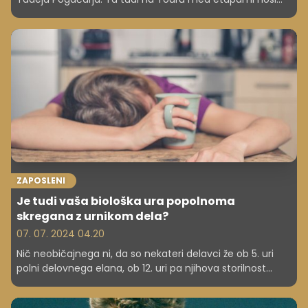
pregrešno drago uro, ki je po pisanju tujih medijev vredna
kar 340.000 evrov. Seveda je ta v skladu s francosko
pentljo opremljena z rumenim paščkom.
ZAPOSLENI
Je tudi vaša biološka ura popolnoma
skregana z urnikom dela?
07. 07. 2024 04.20
Nič neobičajnega ni, da so nekateri delavci že ob 5. uri
polni delovnega elana, ob 12. uri pa njihova storilnost
popolnoma upade. Ali pa da je nekdo najbolj kreativen in
produktiven šele zvečer in ponoči. Čim bolj prisluhnite