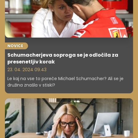
NOVICE
Schumacherjeva soproga se je odločila za
presenetljiv korak
23. 04. 2024 09.43
Le kaj na vse to poreče Michael Schumacher? Ali se je
družina znašla v stiski?