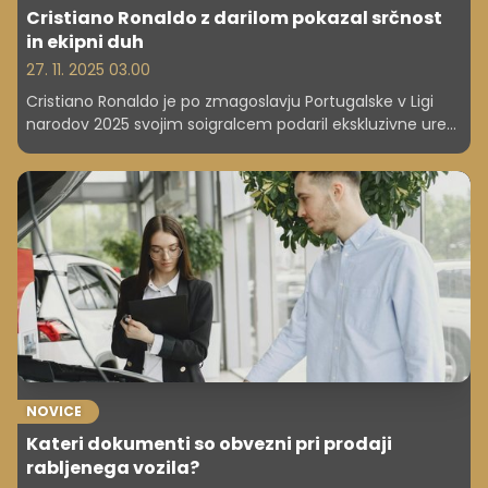
Cristiano Ronaldo z darilom pokazal srčnost
in ekipni duh
27. 11. 2025 03.00
Cristiano Ronaldo je po zmagoslavju Portugalske v Ligi
narodov 2025 svojim soigralcem podaril ekskluzivne ure
Jacob & Co, s čimer je pokazal velikodušnost, ekipni duh
in spoštovanje do pokojnega Dioga Jote.
NOVICE
Kateri dokumenti so obvezni pri prodaji
rabljenega vozila?