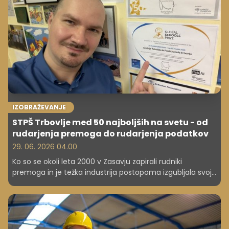
osebnosti pogosto skrivajo zgodbe o finančnem
izkoriščanju, pritiskih in izgubi nadzora nad lastnim
zaslužkom.
IZOBRAŽEVANJE
STPŠ Trbovlje med 50 najboljših na svetu - od
rudarjenja premoga do rudarjenja podatkov
29. 06. 2026 04.00
Ko so se okoli leta 2000 v Zasavju zapirali rudniki
premoga in je težka industrija postopoma izgubljala svoj
pomen, je regija ostala brez svojega dolgoletnega
gospodarskega središča. V času negotovosti in iskanja
novih razvojnih poti si je le malokdo predstavljal, da bo
prav ena tamkajšnjih srednjih šol čez nekaj let postala del
svetovne izobraževalne elite. A prav to se je zgodilo.