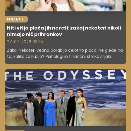
FINANCE
Niti višja plača jih ne reši: zakaj nekateri nikoli
nimajo nič prihrankov
27. 07. 2026 03.35
Zakaj nekateri vedno porabijo celotno plačo, ne glede na
to, koliko zaslužijo? Psihologi in finančni strokovnjaki
razkrivajo, kako delujejo impulzivno trošenje, življenjski
slog in občutek, da si nekaj zaslužimo.