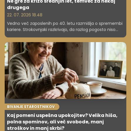
Ne gre za krizo srednjih let, temveč za nekaj
drugega
22. 07. 2026 18.48
Vedno več zaposlenih po 40. letu razmišlja o spremembi
kariere. Strokovnjaki razkrivajo, da razlog pogosto niso
višja plača, temveč smisel, zdravje in kakovost življenja.
BIVANJE STAROSTNIKOV
Kaj pomeni uspešna upokojitev? Velika hiša,
polna spominov, ali več svobode, manj
stroškov in manj skrbi?