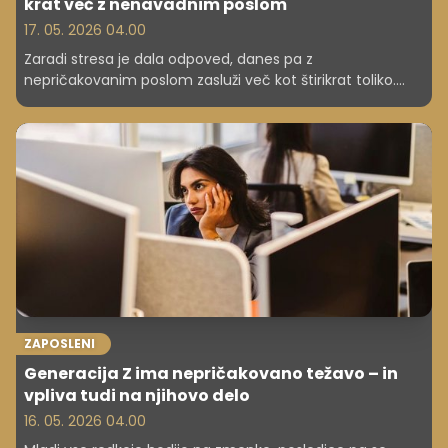
krat več z nenavadnim poslom
17. 05. 2026 04.00
Zaradi stresa je dala odpoved, danes pa z
nepričakovanim poslom zasluži več kot štirikrat toliko.
Njena zgodba dokazuje, da se včasih največje priložnosti
skrivajo v nenavadnih idejah.
ZAPOSLENI
Generacija Z ima nepričakovano težavo – in
vpliva tudi na njihovo delo
16. 05. 2026 04.00