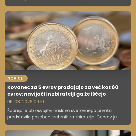
najpogosteje vodijo do hitrega napredovanja.
NOVICE
Kovanec za 5 evrov prodajajo za več kot 60
evrov: navijači in zbiratelji ga že iščejo
05. 08. 2026 09.10
Španija je ob osvojitvi naslova svetovnega prvaka
predstavila poseben srebrnik za zbiratelje. Čeprav je
njegova nominalna vrednost pet evrov, bo prodajna
cena presegla 60 evrov.