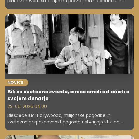
plačo? Preverili smo ključna pravila, realne podatke in
razlike med teorijo in prakso.
NOVICE
Bili so svetovne zvezde, a niso smeli odločati o
svojem denarju
29. 06. 2026 04.00
Bleščeče luči Hollywooda, milijonske pogodbe in
svetovna prepoznavnost pogosto ustvarjajo vtis, da
otroški zvezdniki živijo sanjsko življenje. Vendar pa se za
uspehom številnih mladih igralcev, pevcev in televizijskih