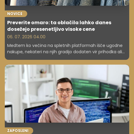
NOVICE
Preverite omaro: ta oblačila lahko danes
dosežejo presenetljivo visoke cene
06. 07. 2026 04.00
Medtem ko večina na spletnih platformah išče ugodne
nakupe, nekateri na njih gradijo dodaten vir prihodka ali
celo posel. Med njimi je tudi 26-letna Britanka Hannah
Divine.
ZAPOSLENI