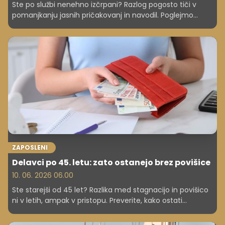
Ste po službi nenehno izčrpani? Razlog pogosto tiči v
pomanjkanju jasnih pričakovanj in navodil. Poglejmo
praktične nasvete, kako z nadrejenimi opredeliti
prioritete in si s tem olajšati delovne izzive ter povrniti
motivacijo.
ZAPOSLENI
Delavci po 45. letu: zato ostanejo brez povišice
10. 06. 2026 06.00
Ste starejši od 45 let? Razlika med stagnacijo in povišico
ni v letih, ampak v pristopu. Preverite, kako ostati
nepogrešljivi.