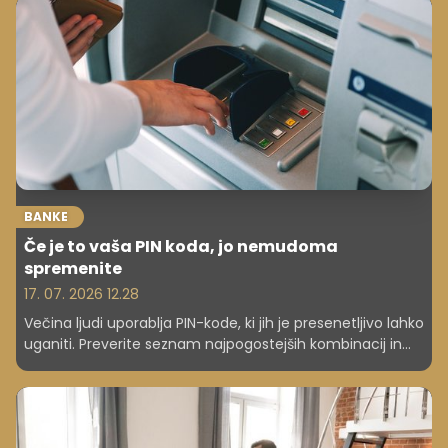
razvojnega partnerja ene večjih evropskih skupin na
področju prezračevanja, Skupine Volution. Danes je
njegova ključna naloga razvoj novih tehnologij in rešitev
za mednarodne trge.
BANKE
Če je to vaša PIN koda, jo nemudoma
spremenite
17. 07. 2026 12.28
Večina ljudi uporablja PIN-kode, ki jih je presenetljivo lahko
uganiti. Preverite seznam najpogostejših kombinacij in
ugotovite, zakaj strokovnjaki svetujejo, da jih čim prej
zamenjate.