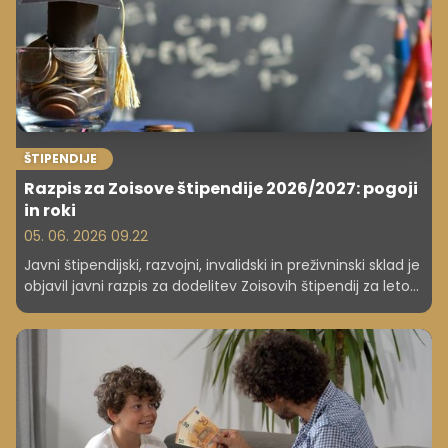
ŠTIPENDIJE
Razpis za Zoisove štipendije 2026/2027: pogoji
in roki
05. 06. 2026 09.22
Javni štipendijski, razvojni, invalidski in preživninski sklad je
objavil javni razpis za dodelitev Zoisovih štipendij za leto
2026/2027. Prav tako obstoječe štipendiste pozivajo k
oddaji vlog za nadaljnje prejemanje Zoisove štipendije.
Rok za oddajo vlog za dodelitev štipendij je za dijake 30.
september, za študente 30. oktober.