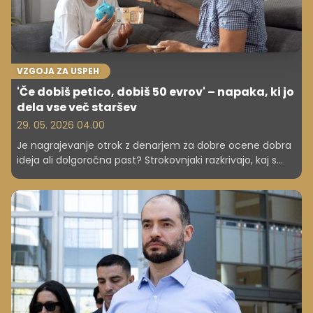
VZGOJA ZA USPEH
'Če dobiš petico, dobiš 50 evrov' – napaka, ki jo
dela vse več staršev
29. 05. 2026 04.00
Je nagrajevanje otrok z denarjem za dobre ocene dobra
ideja ali dolgoročna past? Strokovnjaki razkrivajo, kaj s
tem sporočate svojim otrokom – in zakaj je lahko učinek
ravno obraten. Bi tudi vi plačali za petico? Preden se
odločite, preberite to.