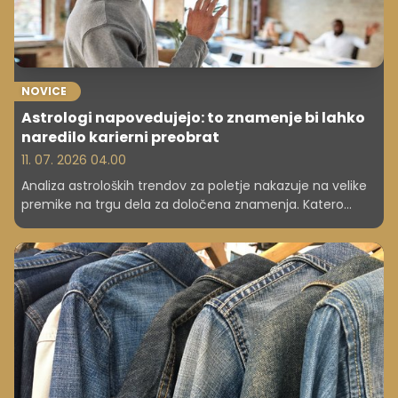
NOVICE
Astrologi napovedujejo: to znamenje bi lahko
naredilo karierni preobrat
11. 07. 2026 04.00
Analiza astroloških trendov za poletje nakazuje na velike
premike na trgu dela za določena znamenja. Katero
znamenje bo iskalo večjo avtonomijo?