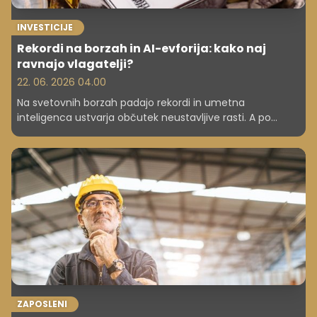
INVESTICIJE
Rekordi na borzah in AI-evforija: kako naj
ravnajo vlagatelji?
22. 06. 2026 04.00
Na svetovnih borzah padajo rekordi in umetna
inteligenca ustvarja občutek neustavljive rasti. A po
oceni upravljavca osebnega premoženja mag. Mitje
Vezoviška se pod površjem skrivajo tveganja, ki jih številni
vlagatelji v času evforije spregledajo.
ZAPOSLENI