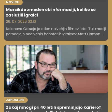
NOVICE
Marsikdo zmeden ob informaciji, koliko so
zaslužili igralci
26. 07. 2026 03.10
Nolanova Odiseja je eden največjih filmov leta. Tuji mediji
poročajo o ocenjenih honorarjih igralcev: Matt Damon
naj bi zaslužil 15 milijonov dolarjev, Tom Holland 10
milijonov.
ZAPOSLENI
Zakaj mnogi pri 40 letih spreminjajo kariero?