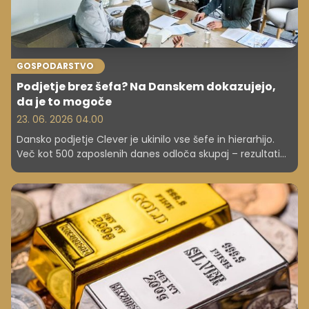
GOSPODARSTVO
Podjetje brez šefa? Na Danskem dokazujejo,
da je to mogoče
23. 06. 2026 04.00
Dansko podjetje Clever je ukinilo vse šefe in hierarhijo.
Več kot 500 zaposlenih danes odloča skupaj – rezultati
pa presenečajo.