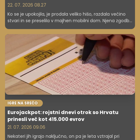
22. 07. 2026 08.27
Ko se je upokojila, je prodala veliko hišo, razdala večino
stvari in se preselila v majhen mobilni dom. Njena zgodba
odpira vprašanje, ali vse več ljudi v pokoju išče svobodo
namesto kvadratnih metrov.
IGRE NA SREČO
Eurojackpot: rojstni dnevi otrok so Hrvatu
prinesli več kot 415.000 evrov
21. 07. 2026 09.06
Nekateri jih igrajo naključno, on pa je leta vztrajal pri