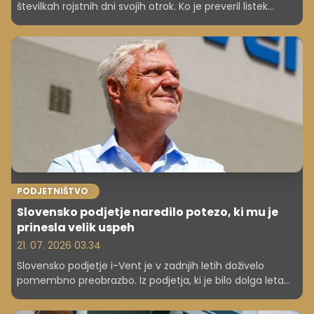
številkah rojstnih dni svojih otrok. Ko je preveril listek
Eurojackpota, ni mogel verjeti očem – osvojil je več kot
415.000 evrov.
PODJETNIŠTVO
Slovensko podjetje naredilo potezo, ki mu je
prinesla velik uspeh
21. 07. 2026 03.34
Slovensko podjetje i-Vent je v zadnjih letih doživelo
pomembno preobrazbo. Iz podjetja, ki je bilo dolga leta
prepoznavno predvsem kot ponudnik in distributer
decentraliziranih prezračevalnih rešitev, se je razvilo v