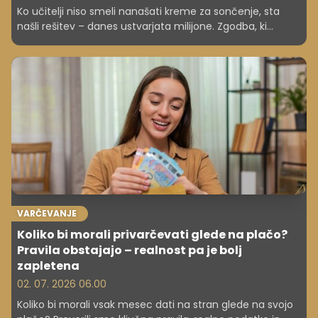
Ko učitelji niso smeli nanašati kreme za sončenje, sta
našli rešitev – danes ustvarjata milijone. Zgodba, ki
dokazuje, kako nastanejo velike poslovne ideje.
VARČEVANJE
Koliko bi morali privarčevati glede na plačo?
Pravila obstajajo – realnost pa je bolj
zapletena
02. 07. 2026 06.00
Koliko bi morali vsak mesec dati na stran glede na svojo