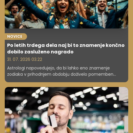
NOVICE
Po letih trdega dela naj bi to znamenje končno
dobilo zasluženo nagrado
31. 07. 2026 03.22
Astrologi napovedujejo, da bi lahko eno znamenje
zodiaka v prihodnjem obdobju doživelo pomemben
karierni preboj. Čaka ga več odgovornosti, priznanje in
morda celo napredovanje.