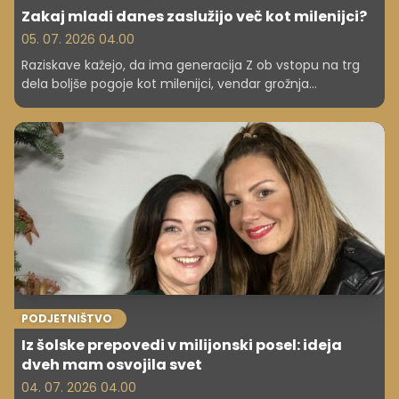
Zakaj mladi danes zaslužijo več kot milenijci?
05. 07. 2026 04.00
Raziskave kažejo, da ima generacija Z ob vstopu na trg
dela boljše pogoje kot milenijci, vendar grožnja
brezposelnosti in stagnacija še vedno obstajata.
PODJETNIŠTVO
Iz šolske prepovedi v milijonski posel: ideja
dveh mam osvojila svet
04. 07. 2026 04.00