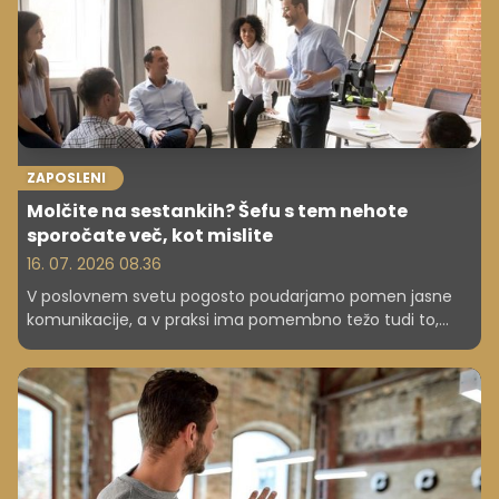
ZAPOSLENI
Molčite na sestankih? Šefu s tem nehote
sporočate več, kot mislite
16. 07. 2026 08.36
V poslovnem svetu pogosto poudarjamo pomen jasne
komunikacije, a v praksi ima pomembno težo tudi to,
česar ne izrečemo. Tišina na sestankih ni nujno znak
pasivnosti ali nezainteresiranosti, vendar jo sodelavci in
nadrejeni pogosto razumejo prav na ta način. V
dinamičnem delovnem okolju, kjer se pričakuje
sodelovanje, lahko dolgotrajen molk nehote ustvarja
vtise, ki vplivajo na kariero, odnose in tudi na zaznavo
kompetenc posameznika.