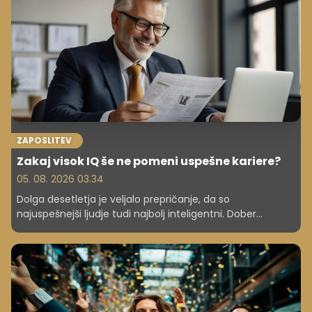
ZAPOSLITEV
Zakaj visok IQ še ne pomeni uspešne kariere?
05. 08. 2026 03.34
Dolga desetletja je veljalo prepričanje, da so
najuspešnejši ljudje tudi najbolj inteligentni. Dober
inteligenčni količnik (IQ) naj bi odpiral vrata do boljšega
študija, višjih prihodkov in uspešne kariere. A sodobne
raziskave kažejo precej bolj zapleteno sliko.