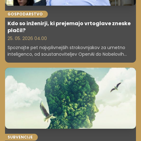
GOSPODARSTVO
Kdo so inženirji, ki prejemajo vrtoglave zneske
plačil?
25. 05. 2026 04.00
Spoznajte pet najvplivnejših strokovnjakov za umetno
inteligenco, od soustanoviteljev OpenAI do Nobelovih
nagrajencev, in poglejte, kakšne so njihove astronomske
plače.
SUBVENCIJE