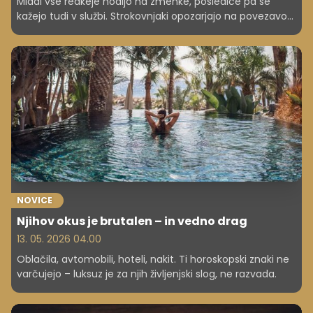
Mladi vse redkeje hodijo na zmenke, posledice pa se
kažejo tudi v službi. Strokovnjaki opozarjajo na povezavo
med ljubeznijo, samozavestjo in produktivnostjo.
NOVICE
Njihov okus je brutalen – in vedno drag
13. 05. 2026 04.00
Oblačila, avtomobili, hoteli, nakit. Ti horoskopski znaki ne
varčujejo – luksuz je za njih življenjski slog, ne razvada.