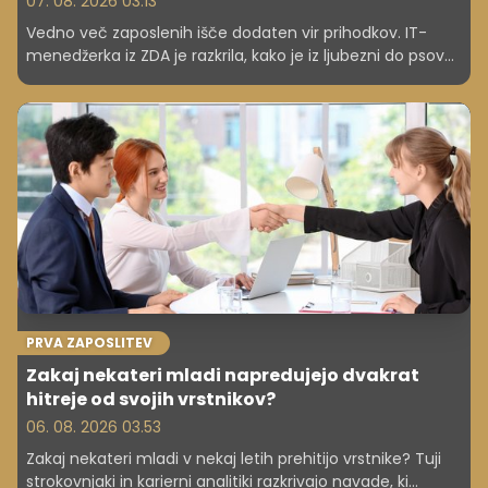
07. 08. 2026 03.13
Vedno več zaposlenih išče dodaten vir prihodkov. IT-
menedžerka iz ZDA je razkrila, kako je iz ljubezni do psov
ustvarila stranski posel, ki ji prinese okoli 1.000 dolarjev na
mesec. To je kar 866 evrov dodatnih sredstev ...
PRVA ZAPOSLITEV
Zakaj nekateri mladi napredujejo dvakrat
hitreje od svojih vrstnikov?
06. 08. 2026 03.53
Zakaj nekateri mladi v nekaj letih prehitijo vrstnike? Tuji
strokovnjaki in karierni analitiki razkrivajo navade, ki