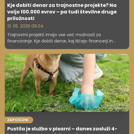
Kje dobiti denar za trajnostne projekte? Na
voljo 100.000 evrov – pa tudi številne druge
priložnosti
21. 05. 2026 09.04
Trajnostni projekti imajo vse več možnosti za
financiranje. Kje dobiti denar, kaj iščejo financerji in
katere ideje imajo največ možnosti za uspeh?
ZAPOSLENI
Pustila je službo v pisarni – danes zasluži 4-