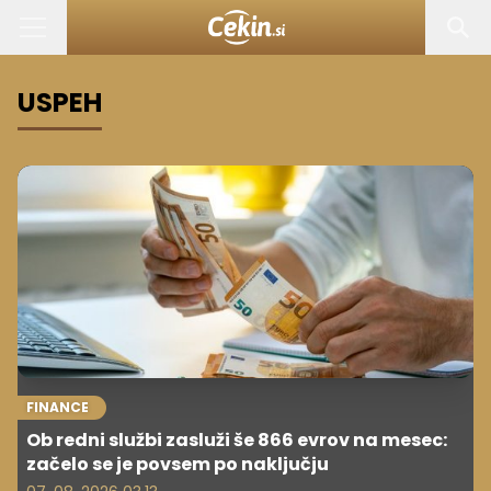
USPEH
FINANCE
Ob redni službi zasluži še 866 evrov na mesec:
začelo se je povsem po naključju