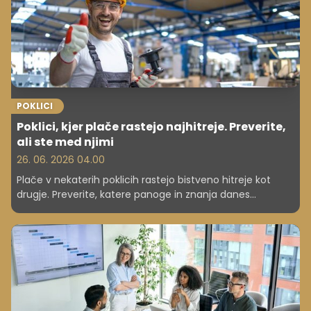
POKLICI
Poklici, kjer plače rastejo najhitreje. Preverite,
ali ste med njimi
26. 06. 2026 04.00
Plače v nekaterih poklicih rastejo bistveno hitreje kot
drugje. Preverite, katere panoge in znanja danes
prinašajo največ zaslužka ter zakaj.