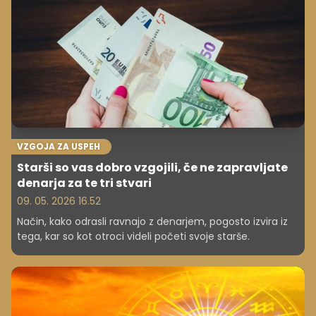
VZGOJA ZA USPEH
Starši so vas dobro vzgojili, če ne zapravljate
denarja za te tri stvari
09. 05. 2026 16.52
Način, kako odrasli ravnajo z denarjem, pogosto izvira iz
tega, kar so kot otroci videli početi svoje starše.