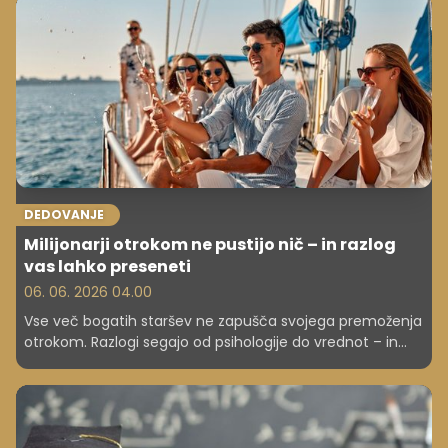
DEDOVANJE
Milijonarji otrokom ne pustijo nič – in razlog
vas lahko preseneti
06. 06. 2026 04.00
Vse več bogatih staršev ne zapušča svojega premoženja
otrokom. Razlogi segajo od psihologije do vrednot – in
lahko vas presenetijo.