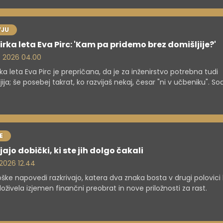
VJU
irka leta Eva Pirc: 'Kam pa pridemo brez domišljije?'
. 2026 04.00
rka leta Eva Pirc je prepričana, da je za inženirstvo potrebna tudi
jija; še posebej takrat, ko razvijaš nekaj, česar "ni v učbeniku". So
ojektih, ki "potujejo" v vesolje, disleksijo pa danes razume kot pred
nju problemov. Inženirstvo po njenem ni nujno osem ur za
lnikom, mladi pa bi se s tehniko morali srečati zgodaj in praktič
 "naključju".
E
jajo dobički, ki ste jih dolgo čakali
. 2026 12.44
oške napovedi razkrivajo, katera dva znaka bosta v drugi polovici 
oživela izjemen finančni preobrat in nove priložnosti za rast.