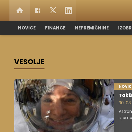
NOVICE
FINANCE
NEPREMIČNINE
IZOB
VESOLJE
NOVIC
Takšn
30. 03
Astron
izjeme
sta iz