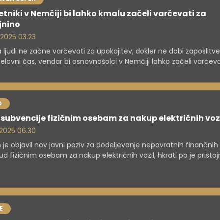
etniki v Nemčiji bi lahko kmalu začeli varčevati za
jnino
. 2025 03.23
 ljudi ne začne varčevati za upokojitev, dokler ne dobi zaposlitve
delovni čas, vendar bi osnovnošolci v Nemčiji lahko začeli varčeva
prej.
O
subvencije fizičnim osebam za nakup električnih voz
. 2025 06.30
 je objavil nov javni poziv za dodeljevanje nepovratnih finančnih
d fizičnim osebam za nakup električnih vozil, hkrati pa je pristo
rstvo zaradi porabe sredstev zaprlo prejšnjega. Na razpolago je o
lijonov evrov, vlagatelji pa bodo lahko vloge predložili od 19. junij
čka javnega poziva.
E