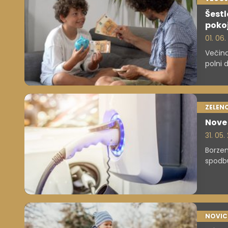
Šestl
poko
01. 06
Večina
polni 
veliko 
ZELEN
Nove 
31. 05
Borzen
spodbu
minist
pet mi
zaklju
NOVIC