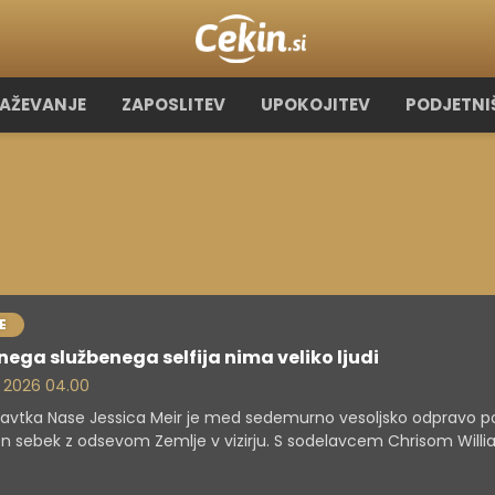
RAŽEVANJE
ZAPOSLITEV
UPOKOJITEV
PODJETNI
E
ega službenega selfija nima veliko ljudi
. 2026 04.00
avtka Nase Jessica Meir je med sedemurno vesoljsko odpravo p
n sebek z odsevom Zemlje v vizirju. S sodelavcem Chrisom Wil
vajala ključno nadgradnjo ISS.