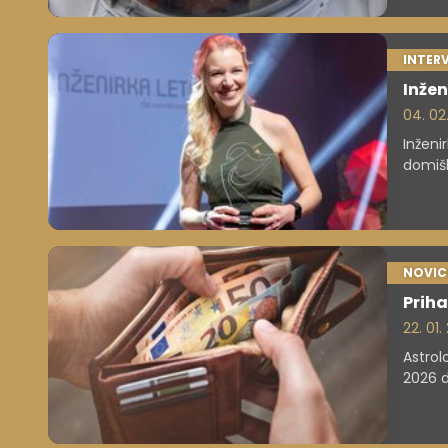
INTER
Inžen
04. 02
Inženi
domišl
pri pr
reševa
računa
šele po
NOVIC
Priha
22. 01
Astrol
2026 d