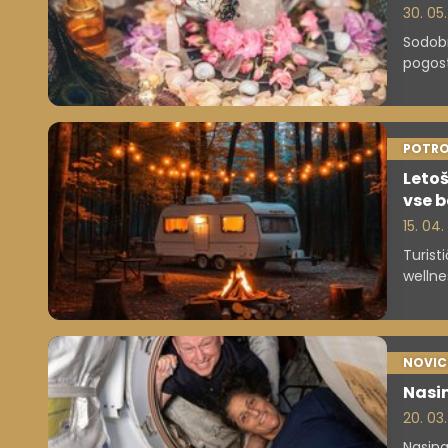
30. 05
Sodobn
pogost
new ag
Poudar
finanč
bogas
POTRO
Letoš
vse b
15. 04
Turist
wellne
NOVIC
Nasin
20. 03.
Nasina