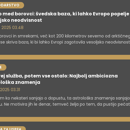
ODARSTVO
o med borovci: švedska baza, ki lahko Evropo popelje
ljsko neodvisnost
. 2025 03.48
rovci in smrekami, več kot 200 kilometrov severno od arktične
 se skriva baza, ki bi lahko Evropi zagotovila vesoljsko neodvisnost
e ni le znanstveni center – je simbol nove evropske samozavest
.
E
ej služba, potem vse ostalo: Najbolj ambiciozna
ološka znamenja
 2025 03.31
 ko nekateri sanjajo o dopustu, ta astrološka znamenja sanjajo
. Ne motivira jih le denar, temveč želja po tem, da pustijo pečat
jo cilje in sebi (in drugim) dokažejo, da zmorejo več.
A ZA USPEH