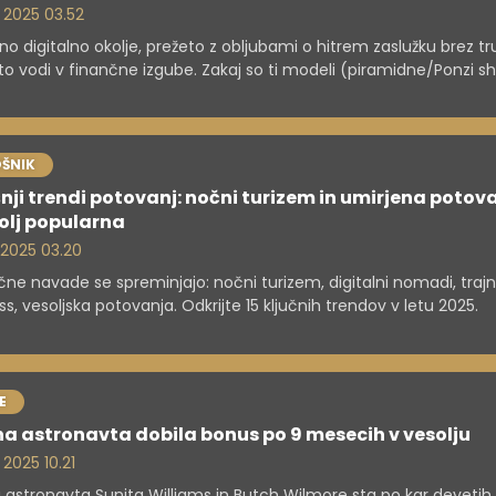
. 2025 03.52
o digitalno okolje, prežeto z obljubami o hitrem zaslužku brez tr
o vodi v finančne izgube. Zakaj so ti modeli (piramidne/Ponzi 
e finančni marketing) problematični in zakaj jim ljudje nasedaj
ek je na ranljivosti posameznika, manipulativnih taktikah ter p
ne pismenosti in realističnih pričakovanj v nasprotju z iluzijo lah
tva.
ŠNIK
nji trendi potovanj: nočni turizem in umirjena potov
olj popularna
. 2025 03.20
ične navade se spreminjajo: nočni turizem, digitalni nomadi, trajn
ss, vesoljska potovanja. Odkrijte 15 ključnih trendov v letu 2025.
E
a astronavta dobila bonus po 9 mesecih v vesolju
 2025 10.21
 astronavta Sunita Williams in Butch Wilmore sta po kar devetih