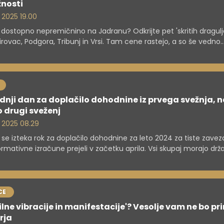
žnosti
. 2025 19.00
 dostopno nepremičnino na Jadranu? Odkrijte pet 'skritih dragulj
Pirovac, Podgora, Tribunj in Vrsi. Tam cene rastejo, a so še vedno
jše kot drugje. Prava priložnost za vaš kotiček ob morju!
dnji dan za doplačilo dohodnine iz prvega svežnja, 
 drugi sveženj
. 2025 08.29
se izteka rok za doplačilo dohodnine za leto 2024 za tiste zavez
ormativne izračune prejeli v začetku aprila. Vsi skupaj morajo držav
ilijona evrov. Danes bo finančna uprava odposlala informativne
ne še za preostale zavezance. Kdor izračuna še vedno ne bo prej
apoved vložiti sam.
CE
ilne vibracije in manifestacije'? Vesolje vam ne bo pr
rja