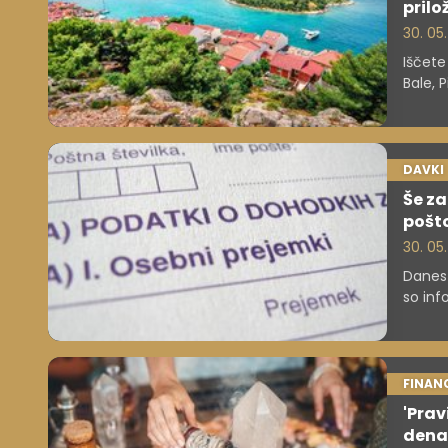
prilo
30. 05
Iščete
Bale, 
ugodne
DAVKI
Še za
pošto
30. 05
Danes 
so inf
40,4 m
izraču
mora n
FINAN
'Prav
dena