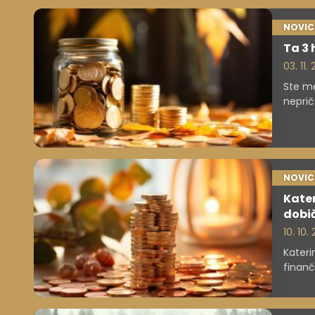
NOVIC
Ta 3 
03. 11.
Ste me
neprič
NOVIC
Kate
dobi
10. 10.
Kateri
finanč
nasvet