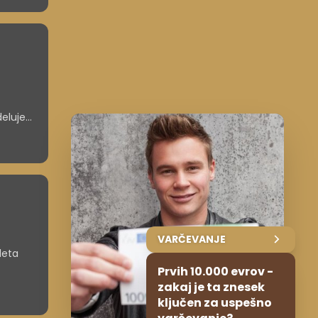
deluje
nost pri
no, ne
VARČEVANJE
leta
Prvih 10.000 evrov -
zakaj je ta znesek
ključen za uspešno