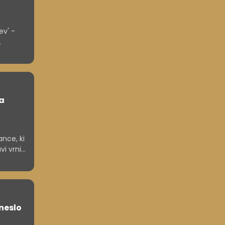
ev' -
na
ance, ki
i vrniti
el, pa
ineslo