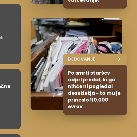
varčevanje?
i
li
DEDOVANJE
Po smrti staršev
odprl predal, ki ga
nčne
nihče ni pogledal
desetletja - to mu je
prineslo 110.000
evrov