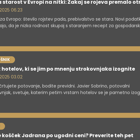
 starost v Evropi na nitki: Zakaj se rojeva premalo ot
. 2025 06.23
za Evropo: število rojstev pada, prebivalstvo se stara. Novi podatk
vajo, da je nizka rodnost skupaj s staranjem recept za gospodarsk
ne težave. Rešitve ležijo v spodbujanju rodnosti, urejenem priselj
temskih reformah za boljšo prihodnost.
ŠNIK
t hotelov, ki se jim po mnenju strokovnjaka izognite
. 2025 03.02
rtujete potovanje, bodite previdni. Javier Sobrino, potovalni
vnjak, svetuje, katerim petim vrstam hotelov se je pametno izogn
avlja pasti poceni all-inclusive ponudb, letaliških hotelov, ter nev
rih cen.
e košček Jadrana po ugodni ceni? Preverite teh pet