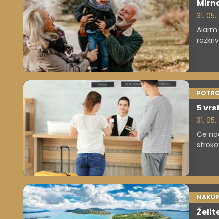
Mirna
31. 05
Alarm 
razkri
social
in sis
POTRO
5 vrs
31. 05
Če nač
stroko
Izpost
predob
NAKUP
Želit