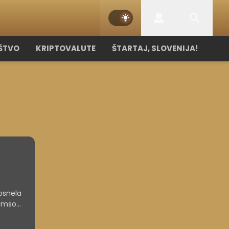
ŠTVO
KRIPTOVALUTE
ŠTARTAJ, SLOVENIJA!
osnela
liamsom