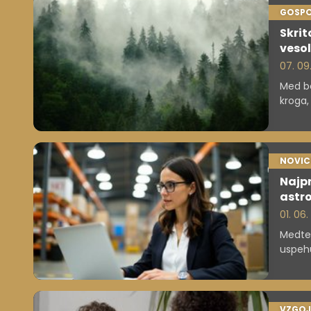
GOSP
Skrit
veso
07. 09
Med bo
kroga,
Esrang
vesolju
NOVIC
Najpr
astr
01. 06.
Medtem
uspehu
doseže
VZGOJ