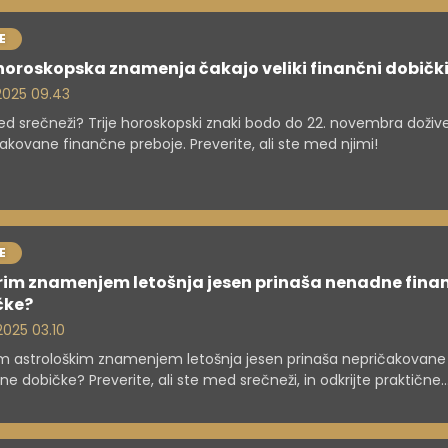
E
horoskopska znamenja čakajo veliki finančni dobičk
 2025 09.43
d srečneži? Trije horoskopski znaki bodo do 22. novembra dožive
akovane finančne preboje. Preverite, ali ste med njimi!
E
rim znamenjem letošnja jesen prinaša nenadne fina
čke?
 2025 03.10
m astrološkim znamenjem letošnja jesen prinaša nepričakovane
ne dobičke? Preverite, ali ste med srečneži, in odkrijte praktične
e za več denarne astro sreče v tem obdobju.