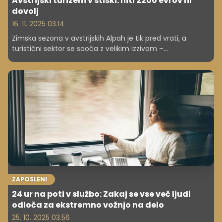
Avstrijski turizem v stiski: niti 2200 evrov ni
dovolj
16. 11. 2025 03.14
Zimska sezona v avstrijskih Alpah je tik pred vrati, a
turistični sektor se sooča z velikim izzivom –
pomanjkanjem kadra. Hoteli in gostinci iščejo natakarje
ter kuharje, vendar zanimanja med domačimi kandidati
skoraj ni.
ZAPOSLENI
24 ur na poti v službo: Zakaj se vse več ljudi
odloča za ekstremno vožnjo na delo
25. 10. 2025 03.56