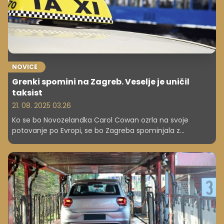
NOVICE
Grenki spomini na Zagreb. Veselje je uničil
taksist
21. 08. 2025 03.26
Ko se bo Novozelandka Carol Cowan ozrla na svoje
potovanje po Evropi, se bo Zagreba spominjala z
grenkobo, in sicer zaradi nenavadno drage vožnje s
taksijem. Za 1,05 km vožnje je namreč plačala 1506 evrov.
Policija preiskuje primer, gospa pa je strta, saj je ostala
brez polovice proračuna za potovanje po Evropi.