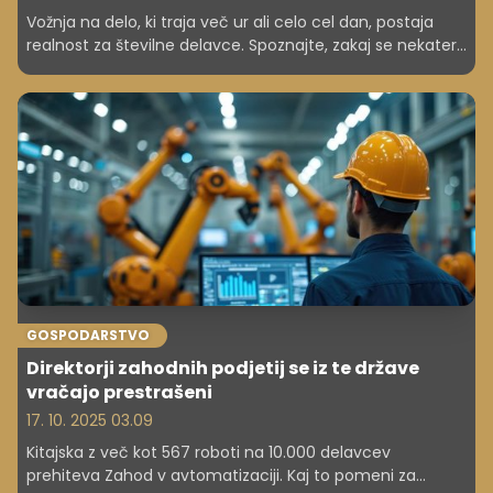
Vožnja na delo, ki traja več ur ali celo cel dan, postaja
realnost za številne delavce. Spoznajte, zakaj se nekateri
odločajo za takšen življenjski slog in kako hibridno delo
spreminja naše predstave o razdalji med domom in
službo.
GOSPODARSTVO
Direktorji zahodnih podjetij se iz te države
vračajo prestrašeni
17. 10. 2025 03.09
Kitajska z več kot 567 roboti na 10.000 delavcev
prehiteva Zahod v avtomatizaciji. Kaj to pomeni za