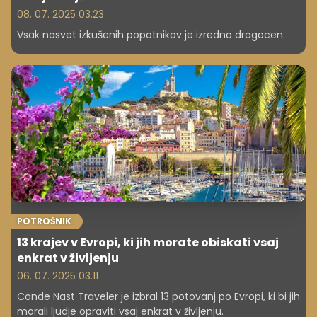
08. 07. 2025 03.23
Vsak nasvet izkušenih popotnikov je izredno dragocen.
POTROŠNIK
13 krajev v Evropi, ki jih morate obiskati vsaj
enkrat v življenju
06. 07. 2025 03.11
Conde Nast Traveler je izbral 13 potovanj po Evropi, ki bi jih
morali ljudje opraviti vsaj enkrat v življenju.