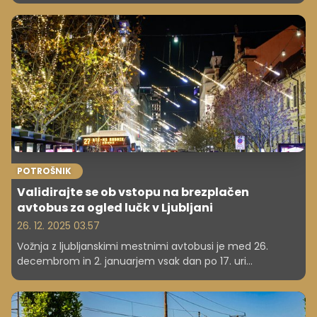
vam poslabšata motivacija in dobro počutje.
POTROŠNIK
Validirajte se ob vstopu na brezplačen
avtobus za ogled lučk v Ljubljani
26. 12. 2025 03.57
Vožnja z ljubljanskimi mestnimi avtobusi je med 26.
decembrom in 2. januarjem vsak dan po 17. uri
brezplačna. A kljub temu se morate validirati.