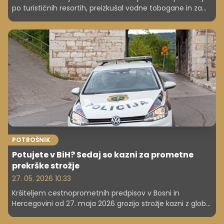
po turističnih resortih, preizkušal vodne tobogane in za
približno šest mesecev dela prejel okoli 34.000 evrov.
POTROŠNIK
Potujete v BiH? Sedaj so kazni za prometne
prekrške strožje
27. 05. 2026 10.33
Kršiteljem cestnoprometnih predpisov v Bosni in
Hercegovini od 27. maja 2026 grozijo strožje kazni z globo
do 2500 evrov. Te prinaša novi zakon o varnosti