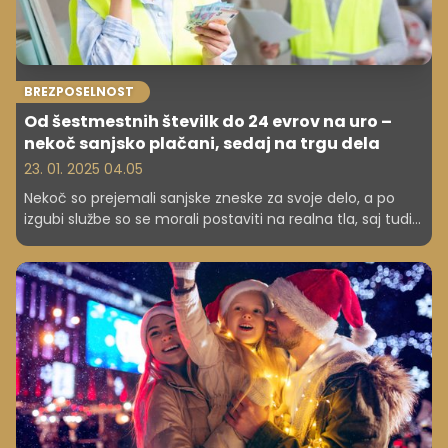
BREZPOSELNOST
Od šestmestnih številk do 24 evrov na uro –
nekoč sanjsko plačani, sedaj na trgu dela
23. 01. 2025 04.05
Nekoč so prejemali sanjske zneske za svoje delo, a po
izgubi službe so se morali postaviti na realna tla, saj tudi
oni morajo plačevati račune, hrano in streho nad glavo.
Kako se na zahtevnem trgu dela znajdejo ljudje, ki so
navajeni na visoke plače?