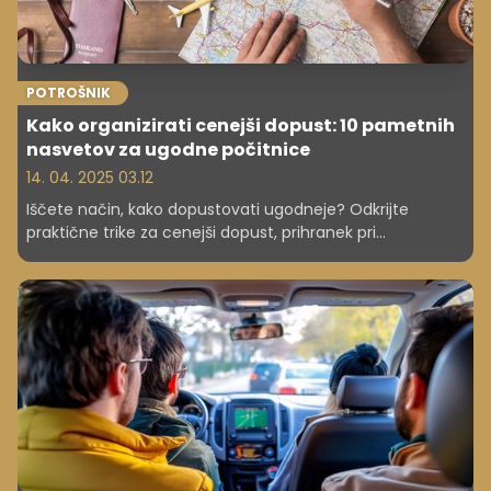
POTROŠNIK
Kako organizirati cenejši dopust: 10 pametnih
nasvetov za ugodne počitnice
14. 04. 2025 03.12
Iščete način, kako dopustovati ugodneje? Odkrijte
praktične trike za cenejši dopust, prihranek pri
prenočiščih, prevozih in hrani. Nasveti, ki res delujejo!