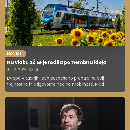
NOVICE
Na vlaku SŽ se je rodila pomembna ideja
15. 12. 2025 03.14
Evropa v zadnjih letih pospešeno prehaja na bolj
trajnostne in odgovorne načine mobilnosti. Med
državami, ki pri tem izstopajo, je tudi Slovenija, ki je s
projektom Sejemo sončno prihodnost požela izjemen
odziv in mednarodno priznanje.