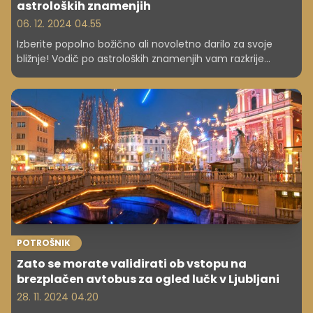
astroloških znamenjih
06. 12. 2024 04.55
Izberite popolno božično ali novoletno darilo za svoje
bližnje! Vodič po astroloških znamenjih vam razkrije
najboljše ideje za vsako znamenje – od ovna do rib.
POTROŠNIK
Zato se morate validirati ob vstopu na
brezplačen avtobus za ogled lučk v Ljubljani
28. 11. 2024 04.20