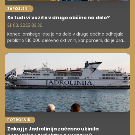
ZAPOSLENI
Se tudi vi vozite v drugo občino na delo?
21. 03. 2025 03.36
Konec lanskega leta je na delo v drugo občino odhajalo
približno 510.000 delovno aktivnih, kar pomeni, da je bila
vsaka druga delovno aktivna oseba medobčinski delovni
migrant. Med vsemi občinami je bilo samo 34 takšnih, v
katerih je bilo delovnih mest več kot delovno aktivnih
prebivalcev občine, je objavil državni statistični urad.
POTROŠNIK
Zakaj je Jadrolinija začasno ukinila