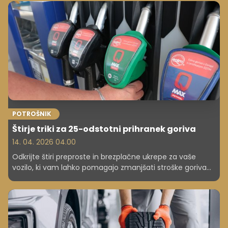
cestnega prometa, ki za najhujše kršitve poleg visokih
glob uvaja tudi druge ukrepe, kot je trajen odvzem vozila,
poročajo mediji v BiH.
POTROŠNIK
Štirje triki za 25-odstotni prihranek goriva
14. 04. 2026 04.00
Odkrijte štiri preproste in brezplačne ukrepe za vaše
vozilo, ki vam lahko pomagajo zmanjšati stroške goriva
za do 25 odstotkov, in spoznajte tudi, kako izboljšan slog
vožnje vpliva na dolgoročne prihranke.