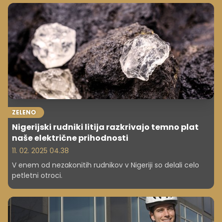
servisiranja. Nato razmislite, ali si lahko avtomobil
resnično privoščite.
ZELENO
Nigerijski rudniki litija razkrivajo temno plat
naše električne prihodnosti
11. 02. 2025 04.38
V enem od nezakonitih rudnikov v Nigeriji so delali celo
petletni otroci.