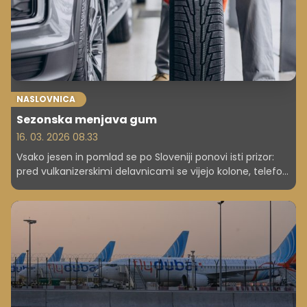
NASLOVNICA
Sezonska menjava gum
16. 03. 2026 08.33
Vsako jesen in pomlad se po Sloveniji ponovi isti prizor:
pred vulkanizerskimi delavnicami se vijejo kolone, telefoni
zvonijo brez prestanka, najboljši termini pa so zasedeni že
tedne vnaprej. Sezonska menjava pnevmatik je za
večino voznikov rutinsko opravilo a prav ta rutina jih
pogosto stane bistveno več, kot bi bilo treba. Ne zato, ker
bi bile storitve predrage, temveč zato, ker se napake pri
menjavi, skladiščenju in vzdrževanju gum kopičijo
neopazno.