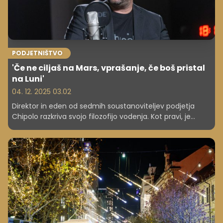
PODJETNIŠTVO
'Če ne ciljaš na Mars, vprašanje, če boš pristal
na Luni'
04. 12. 2025 03.02
Direktor in eden od sedmih soustanoviteljev podjetja
Chipolo razkriva svojo filozofijo vodenja. Kot pravi, je
pomembno, da si postavljaš dovolj visoke cilje, prav tako
ekipo vodi z zgledom. "Sem tam v prvi bojni vrsti, ne pa
zadaj pameten." V Popcastu Zgodbe Akrobatov pa je
razkril tudi, zakaj je vodenje podjetja kot vožnja z vlakcem
smrti.