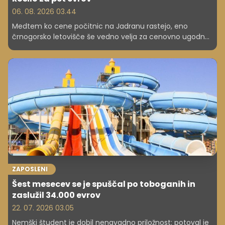
06. 08. 2026 03.44
Medtem ko cene počitnic na Jadranu rastejo, eno
črnogorsko letovišče še vedno velja za cenovno ugodno
izbiro. Nastanitev, hrana in plaža ostajajo dostopni tudi za
družine.
ZAPOSLENI
Šest mesecev se je spuščal po toboganih in
zaslužil 34.000 evrov
22. 07. 2026 03.05
Nemški študent je dobil nenavadno priložnost: potoval je