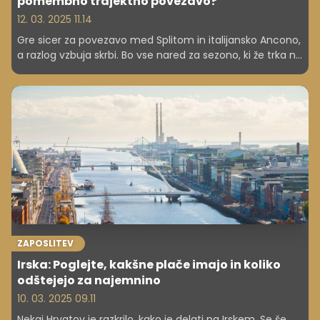
pomembno trajektno povezavo?
12. 03. 2025 11.14
Gre sicer za povezavo med Splitom in italijansko Ancono,
a razlog vzbuja skrbi. Bo vse nared za sezono, ki že trka na
vrata? Številni Slovenci se namreč na hrvaške otoke
odpravijo že za prvomajske praznike.
ZAPOSLITEV
Irska: Poglejte, kakšne plače imajo in koliko
odštejejo za najemnino
10. 03. 2025 09.11
Nekaj Hrvatov je razkrilo, kako je delati na Irskem. Se še