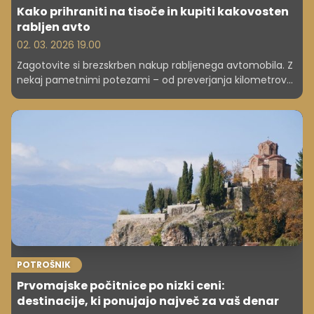
Kako prihraniti na tisoče in kupiti kakovosten
rabljen avto
02. 03. 2026 19.00
Zagotovite si brezskrben nakup rabljenega avtomobila. Z
nekaj pametnimi potezami – od preverjanja kilometrov
do strokovnega pregleda – se lahko izognete skritim
stroškom in uživate v svojem novem vozilu brez
presenečenj.
POTROŠNIK
Prvomajske počitnice po nizki ceni:
destinacije, ki ponujajo največ za vaš denar