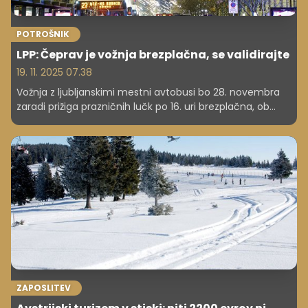
POTROŠNIK
LPP: Čeprav je vožnja brezplačna, se validirajte
19. 11. 2025 07.38
Vožnja z ljubljanskimi mestni avtobusi bo 28. novembra
zaradi prižiga prazničnih lučk po 16. uri brezplačna, ob
tem pa bodo med 16. in 17. uro v smeri proti centru na
Celovški, Barjanski, Dunajski, Zaloški in Tržaški cesti vozili
dodatni avtobusi. Vožnja z avtobusi bo brezplačna tudi
med 26. decembrom in 2. januarjem vsak dan po 17. uri.
ZAPOSLITEV