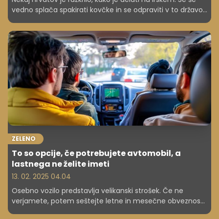
vedno splača spakirati kovčke in se odpraviti v to državo
na delo? Plače so res visoke, a stanovanja zelo draga.
ZELENO
To so opcije, če potrebujete avtomobil, a
lastnega ne želite imeti
13. 02. 2025 04.04
Osebno vozilo predstavlja velikanski strošek. Če ne
verjamete, potem seštejte letne in mesečne obveznosti
ter dodajte stroške rednega in nenačrtovanega