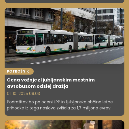
evropske proizvajalce in prihodnost industrije?
POTROŠNIK
Cena vožnje z ljubljanskim mestnim
avtobusom odslej dražja
01. 10. 2025 09.03
Podražitev bo po oceni LPP in ljubljanske občine letne
prihodke iz tega naslova zvišala za 1,7 milijona evrov.