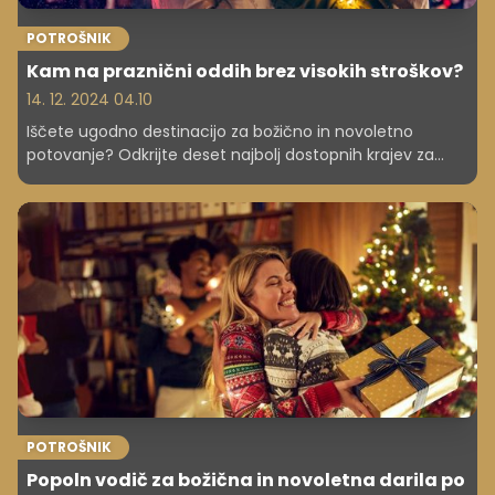
POTROŠNIK
Kam na praznični oddih brez visokih stroškov?
14. 12. 2024 04.10
Iščete ugodno destinacijo za božično in novoletno
potovanje? Odkrijte deset najbolj dostopnih krajev za
Slovence, kjer lahko praznične dni preživite brez
finančnega stresa.
POTROŠNIK
Popoln vodič za božična in novoletna darila po