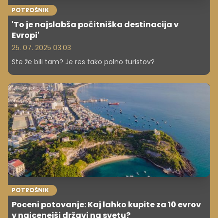
POTROŠNIK
'To je najslabša počitniška destinacija v
Evropi'
25. 07. 2025 03.03
Ste že bili tam? Je res tako polno turistov?
POTROŠNIK
Poceni potovanje: Kaj lahko kupite za 10 evrov
v najcenejši državi na svetu?