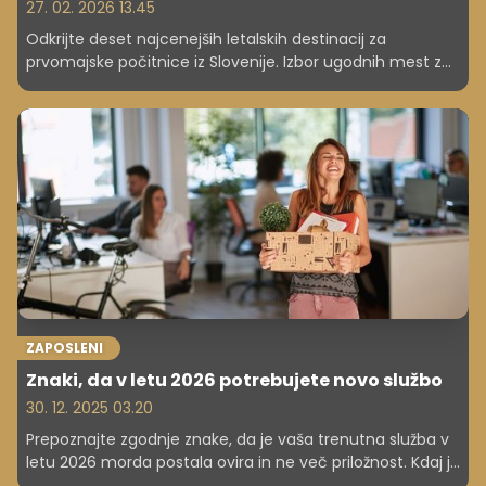
27. 02. 2026 13.45
Odkrijte deset najcenejših letalskih destinacij za
prvomajske počitnice iz Slovenije. Izbor ugodnih mest z
odličnim razmerjem med ceno in doživetji.
ZAPOSLENI
Znaki, da v letu 2026 potrebujete novo službo
30. 12. 2025 03.20
Prepoznajte zgodnje znake, da je vaša trenutna služba v
letu 2026 morda postala ovira in ne več priložnost. Kdaj je
najboljši čas za menjavo službe? Zagotovo še preden se