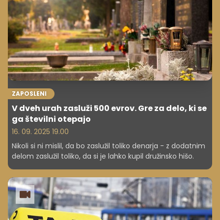
ZAPOSLENI
V dveh urah zasluži 500 evrov. Gre za delo, ki se
ga številni otepajo
16. 09. 2025 19.00
Nikoli si ni mislil, da bo zaslužil toliko denarja - z dodatnim
delom zaslužil toliko, da si je lahko kupil družinsko hišo.