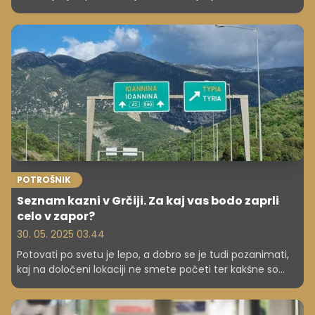
POTROŠNIK
Seznam kazni v Grčiji. Za kaj vas bodo zaprli
celo v zapor?
30. 05. 2025 03.44
Potovati po svetu je lepo, a dobro se je tudi pozanimati,
kaj na določeni lokaciji ne smete početi ter kakšne so
zagrožene kazni. Kako je v Grčiji, Severni Makedoniji in
Bolgariji?