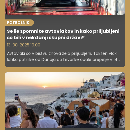
POTROŠNIK
Se še spomnite avtovlakov in kako priljubljeni
so bili v nekdanji skupni državi?
13. 08. 2025 19.00
Avtovlaki so v bistvu znova zelo priljubljeni. Takšen vlak
lahko potnike od Dunaja do hrvaške obale prepelje v 14
urah, pri čemer ni treba prenočevati v hotelu.