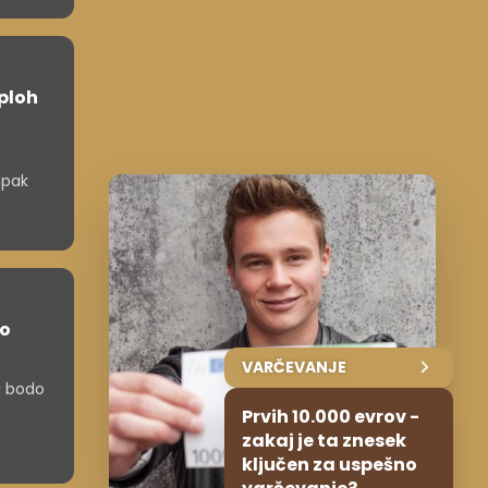
sploh
mpak
jo
VARČEVANJE
ki bodo
Prvih 10.000 evrov -
zakaj je ta znesek
ključen za uspešno