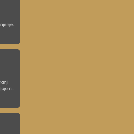
njenje,
o
olj
anji
jajo ne
polni,
li da
trahovi
del.