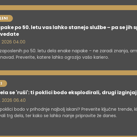
LENI
pake po 50. letu vas lahko stanejo službe – pa se jih 
avedate
. 2026 04.00
 zaposlenih po 50. letu dela enake napake – ne zaradi znanja, a
 navad. Preverite, katere lahko ogrozijo vašo kariero.
I
ela se 'ruši': ti poklici bodo eksplodirali, drugi izginja
. 2026 06.40
 poklici bodo v prihodnje najbolj iskani? Preverite ključne trende, 
vali trg dela, ter kako se lahko nanje pripravite že danes.