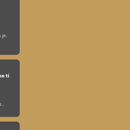
 jih
o ti
a
noval
epo, kar