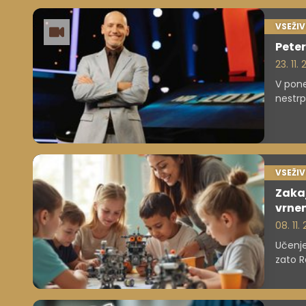
VSEŽI
Peter
23. 11.
V pone
nestrp
kviz, 
ubežat
pomenu
VSEŽI
Zakaj
vrne
08. 11.
Učenje
zato R
Ključ 
pomemb