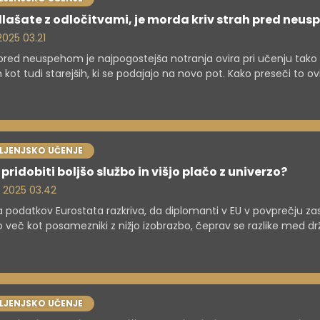
lašate z odločitvami, je morda kriv strah pred neu
 2025 03.21
pred neuspehom je najpogostejša notranja ovira pri učenju tako 
 kot tudi starejših, ki se podajajo na novo pot. Kako preseči to ov
VLJENJSKO UČENJE
pridobiti boljšo službo in višjo plačo z univerzo?
. 2025 03.42
a podatkov Eurostata razkriva, da diplomanti v EU v povprečju zas
 več kot posamezniki z nižjo izobrazbo, čeprav se razlike med d
razlikujejo.
VLJENJSKO UČENJE