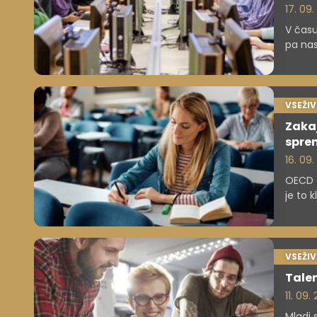
17. 09
V času
pa nas
nemogo
temveč
VSEŽI
Zakaj
spre
16. 09
OECD o
je to 
VSEŽI
Talen
11. 09.
Mladi 