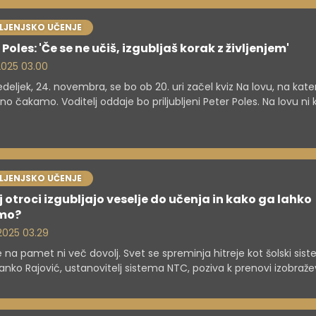
VLJENJSKO UČENJE
 Poles: 'Če se ne učiš, izgubljaš korak z življenjem'
 2025 03.00
deljek, 24. novembra, se bo ob 20. uri začel kviz Na lovu, na kat
no čakamo. Voditelj oddaje bo priljubljeni Peter Poles. Na lovu ni k
temveč dinamična in napeta preizkušnja, v kateri morajo tekmova
i Lovcu. Pred začetkom oddaje smo se s Polesom pogovarjali o
 nenehnega širjenja znanja in radovednosti.
VLJENJSKO UČENJE
 otroci izgubljajo veselje do učenja in kako ga lahko
mo?
 2025 03.29
 na pamet ni več dovolj. Svet se spreminja hitreje kot šolski sist
anko Rajović, ustanovitelj sistema NTC, poziva k prenovi izobraže
je v funkcionalnem znanju in metodah, ki se približajo igri. Zakaj je
no in kako lahko šole sledijo najboljšim praksam iz sveta?