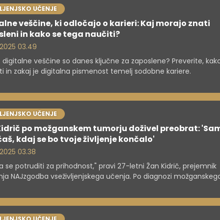
VLJENJSKO UČENJE
alne veščine, ki odločajo o karieri: Kaj morajo znati
leni in kako se tega naučiti?
. 2025 03.49
 digitalne veščine so danes ključne za zaposlene? Preverite, kako
ati in zakaj je digitalna pismenost temelj sodobne kariere.
VLJENJSKO UČENJE
idrič po možganskem tumorju doživel preobrat: 'Sam
aš, kdaj se bo tvoje življenje končalo'
. 2025 03.38
a se potruditi za prihodnost," pravi 27-letni Žan Kidrič, prejemnik
nja NAJzgodba vseživljenjskega učenja. Po diagnozi možganskeg
a je iz sebe potegnil najboljše. S pozitivnim razmišljanjem je zas
jski načrt z jasnimi cilji – izobrazba, kariera, družina in vse drugo l
je prinaša.
VLJENJSKO UČENJE