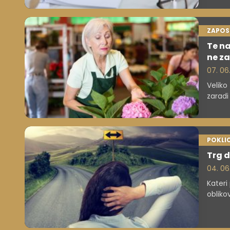
ZAPOS
Te na
ne z
07. 06
Veliko
zaradi
POKLIC
Trg d
04. 06
Kateri
obliko