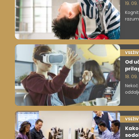
19. 09
Kognit
razume
VSEŽI
Od uč
prila
18. 09
Nekoč 
oddalj
Sloven
nekate
VSEŽI
Kako 
sodo