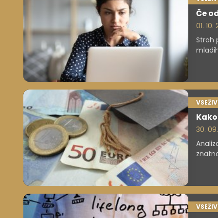
Če od
01. 10.
Strah 
mladih
VSEŽI
Kako 
30. 09
Analiz
znatno
močno 
VSEŽI