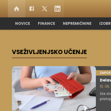
NOVICE
FINANCE
NEPREMIČNINE
IZOB
VSEŽIVLJENJSKO UČENJE
ZAPOS
Delav
10. 06
Ste st
pristop