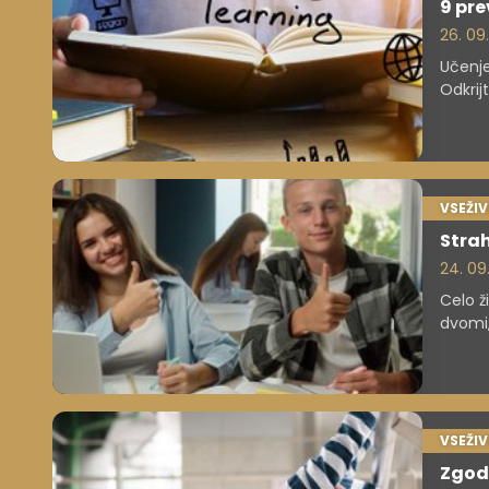
9 pre
26. 09
Učenje
Odkrij
razume
mnemot
ustrez
VSEŽI
Strah
24. 09
Celo ž
dvomi,
glede 
medtem
nimajo
ključ 
VSEŽI
Zgodb