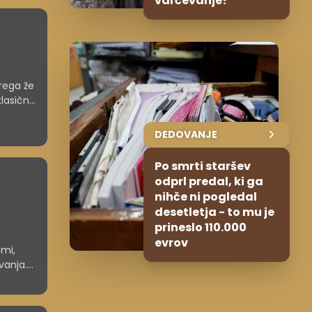
varčevanje?
erega že
lasični
lci
DEDOVANJE
Po smrti staršev
odprl predal, ki ga
nihče ni pogledal
desetletja - to mu je
prineslo 110.000
evrov
emi,
vanja.
 to