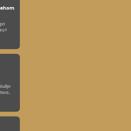
spehom
pri
iro?
lužijo
ržavami