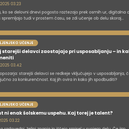
. 2025 03.23
, ko se delovni dnevi pogosto raztezajo prek osmih ur, digitalna 
 spremljajo tudi v prostem času, se zdi učenje ob delu skoraj
če. Pa vendar je prav to postalo nuja – ne le za karierni napred
 tudi za osebno rast in prilagajanje hitro spreminjajočemu se s
VLJENJSKO UČENJE
 starejši delavci zaostajajo pri usposabljanju – in ka
meniti
. 2025 03.42
pozarja: starejši delavci se redkeje vključujejo v usposabljanja, 
ključno za konkurenčnost. Kaj jih ovira in kako jih spodbuditi?
VLJENJSKO UČENJE
t ni enak šolskemu uspehu. Kaj torej je talent?
 2025 03.22
so radovedni, željni znanja in iščejo smisel v svojem delu. Če jim