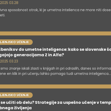
. 2025 03.28
ivna sposobnost otrok, ki je umetna intelienca ne more niti doseč
ti.
VLJENJSKO UČENJE
benikov do umetne inteligence: kako se slovenske š
gajajo generacijama Z in Alfa?
. 2025 03.23
smo znanje iskali zlasti v knjigah in pri odraslih, danes so informa
ene en klik in pri učenju lahko pomaga tudi umetna inteligenca.
ske šole se prilagajajo novim generacijam učencev – Z in Alfa – 
re že kombinirajo klasične pristope s sodobnimi digitalnimi orodji
VLJENJSKO UČENJE
se učiti ob delu? Strategije za uspešno učenje v tem
bnega življenja