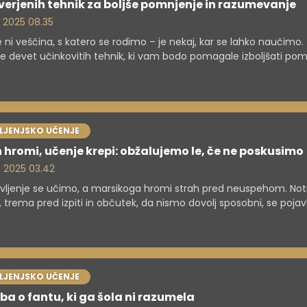
verjenih tehnik za boljše pomnjenje in razumevanje
. 2025 08.35
 ni veščina, s katero se rodimo – je nekaj, kar se lahko naučimo.
te devet učinkovitih tehnik, ki vam bodo pomagale izboljšati pom
vanje in uporabo znanja. Od vizualizacije in miselnih vzorcev d
ehnik in palače spomina – preverite, katera metoda vam najb
a. Učite se pametneje, ne več.
VLJENJSKO UČENJE
 hromi, učenje krepi: obžalujemo le, če ne poskusimo
. 2025 03.42
ivljenje se učimo, a marsikoga hromi strah pred neuspehom. Notr
 trema pred izpiti in občutek, da nismo dovolj sposobni, se pojavl
na starost. Mladi pogosto trpijo zaradi občutka, da morajo biti po
 ko odrasle ovirajo predsodki, da so prestari za izobraževanje a
 dovolj časa. Strokovnjaki pa poudarjajo, da je prav soočanje s s
do napredka in rasti ter da neuspeh ni konec poti, temveč le njen 
VLJENJSKO UČENJE
a o fantu, ki ga šola ni razumela