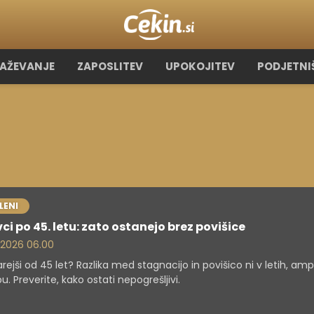
RAŽEVANJE
ZAPOSLITEV
UPOKOJITEV
PODJETNI
LENI
ci po 45. letu: zato ostanejo brez povišice
. 2026 06.00
arejši od 45 let? Razlika med stagnacijo in povišico ni v letih, am
u. Preverite, kako ostati nepogrešljivi.