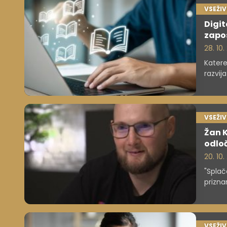
VSEŽI
Digit
zapos
28. 10
Katere
razvij
VSEŽI
Žan K
odloč
20. 10
"Splač
prizna
tumorj
življen
življen
VSEŽI