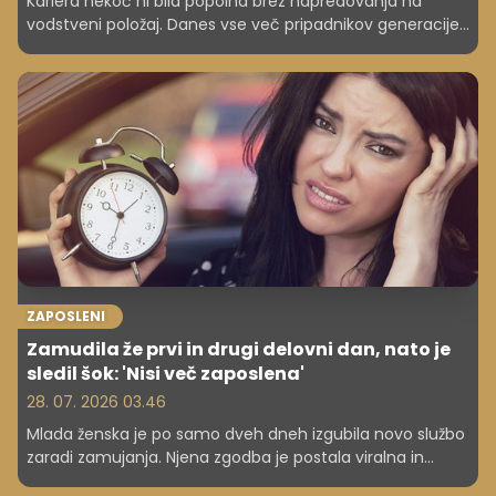
Kariera nekoč ni bila popolna brez napredovanja na
vodstveni položaj. Danes vse več pripadnikov generacije
Z pravi: ne, hvala. Zakaj mladi nočejo postati šefi?
ZAPOSLENI
Zamudila že prvi in drugi delovni dan, nato je
sledil šok: 'Nisi več zaposlena'
28. 07. 2026 03.46
Mlada ženska je po samo dveh dneh izgubila novo službo
zaradi zamujanja. Njena zgodba je postala viralna in
sprožila burno razpravo o tem, kje je meja med