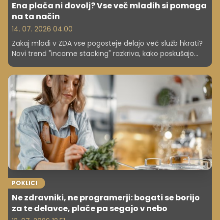
Ena plača ni dovolj? Vse več mladih si pomaga
na ta način
14. 07. 2026 04.00
Zakaj mladi v ZDA vse pogosteje delajo več služb hkrati?
Novi trend "income stacking" razkriva, kako poskušajo
ujeti večji zaslužek – in tudi več izkušenj.
POKLICI
Ne zdravniki, ne programerji: bogati se borijo
za te delavce, plače pa segajo v nebo