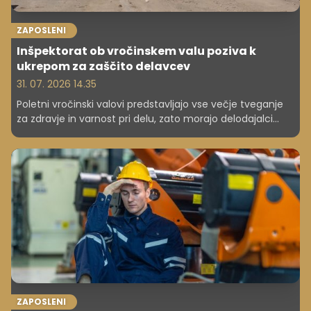
ZAPOSLENI
Inšpektorat ob vročinskem valu poziva k
ukrepom za zaščito delavcev
31. 07. 2026 14.35
Poletni vročinski valovi predstavljajo vse večje tveganje
za zdravje in varnost pri delu, zato morajo delodajalci
poskrbeti za ustrezne ukrepe za zaščito delavcev, so
poudarili na inšpektoratu za delo. Opozorili so, da je treba
ukrepe načrtovati že pred nastopom vročinskega vala,
ne šele takrat, ko so temperature že visoke.
ZAPOSLENI