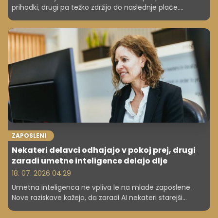
prihodki, drugi pa težko zdržijo do naslednje plače.
Raziskave kažejo, da razlika ni vedno v višini zaslužka,
temveč v finančnih navadah.
ZAPOSLENI
Nekateri delavci odhajajo v pokoj prej, drugi
zaradi umetne inteligence delajo dlje
18. 07. 2026 04.29
Umetna inteligenca ne vpliva le na mlade zaposlene.
Nove raziskave kažejo, da zaradi AI nekateri starejši
delavci hitreje zapuščajo trg dela, drugi pa podaljšujejo