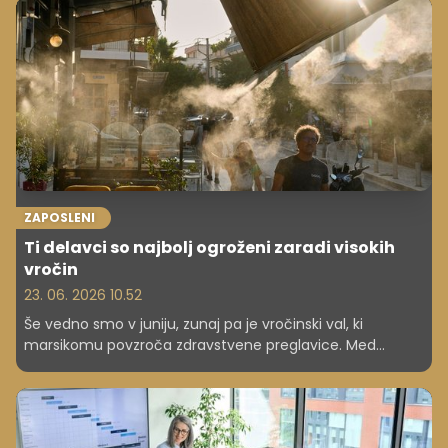
ZAPOSLENI
Ti delavci so najbolj ogroženi zaradi visokih
vročin
23. 06. 2026 10.52
Še vedno smo v juniju, zunaj pa je vročinski val, ki
marsikomu povzroča zdravstvene preglavice. Med
tistimi, ki so najbolj na udaru, so tudi zaposleni, ki delajo
na prostem.