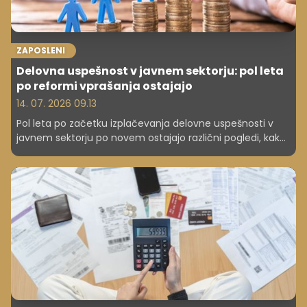
ZAPOSLENI
Delovna uspešnost v javnem sektorju: pol leta
po reformi vprašanja ostajajo
14. 07. 2026 09.13
Pol leta po začetku izplačevanja delovne uspešnosti v
javnem sektorju po novem ostajajo različni pogledi, kako
naj se izračunajo sredstva, ki se za delovno uspešnost
namenjajo iz prihrankov zaradi odsotnosti javnih
uslužbencev ali nezasedenih delovnih mest. Po oceni
resornega ministrstva bi bilo smiselno preučiti možnosti
drugačne ureditve.