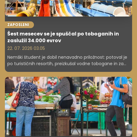
ZAPOSLENI
Šest mesecev se je spuščal po toboganih in
zaslužil 34.000 evrov
22. 07. 2026 03.05
Nemški študent je dobil nenavadno priložnost: potoval je
po turističnih resortih, preizkušal vodne tobogane in za
približno šest mesecev dela prejel okoli 34.000 evrov.