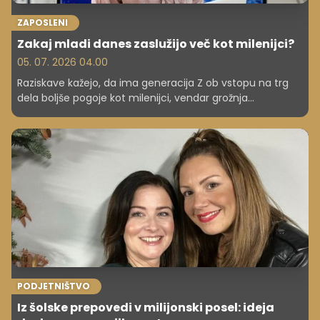
ZAPOSLENI
Zakaj mladi danes zaslužijo več kot milenijci?
05. 07. 2026 04.00
Raziskave kažejo, da ima generacija Z ob vstopu na trg
dela boljše pogoje kot milenijci, vendar grožnja
brezposelnosti in stagnacija še vedno obstajata.
PODJETNIŠTVO
Iz šolske prepovedi v milijonski posel: ideja