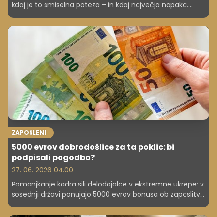
kdaj je to smiselna poteza – in kdaj največja napaka.
Konkretni nasveti za varno odločitev.
ZAPOSLENI
5000 evrov dobrodošlice za ta poklic: bi
podpisali pogodbo?
27. 06. 2026 04.00
Pomanjkanje kadra sili delodajalce v ekstremne ukrepe: v
sosednji državi ponujajo 5000 evrov bonusa ob zaposlitvi,
poleg tega še stanovanje ali subvencijo najemnine.