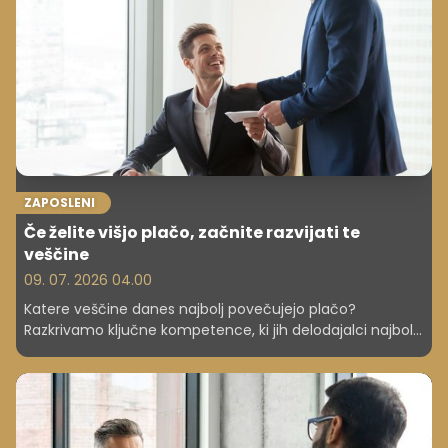
ZAPOSLENI
Če želite višjo plačo, začnite razvijati te
veščine
09. 07. 2026 04.00
Katere veščine danes najbolj povečujejo plačo?
Razkrivamo ključne kompetence, ki jih delodajalci najbolj
plačajo.