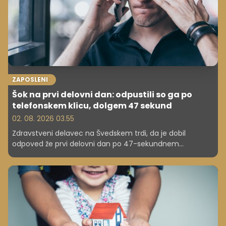
ZAPOSLENI
Šok na prvi delovni dan: odpustili so ga po
telefonskem klicu, dolgem 47 sekund
02. 08. 2026 03.55
Zdravstveni delavec na Švedskem trdi, da je dobil
odpoved že prvi delovni dan po 47-sekundnem
telefonskem klicu. Primer je sprožil razpravo o duševnem
zdravju na delovnem mestu in pravicah zaposlenih.