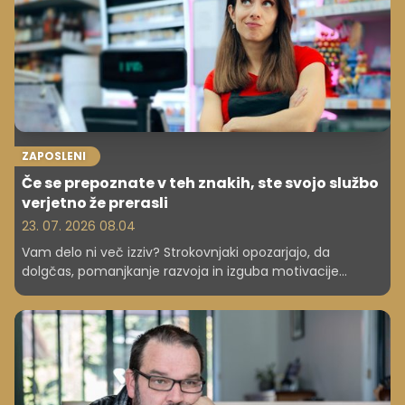
ZAPOSLENI
Če se prepoznate v teh znakih, ste svojo službo
verjetno že prerasli
23. 07. 2026 08.04
Vam delo ni več izziv? Strokovnjaki opozarjajo, da
dolgčas, pomanjkanje razvoja in izguba motivacije
pogosto niso znak lenobe, ampak dokaz, da ste prerasli
svoj položaj.