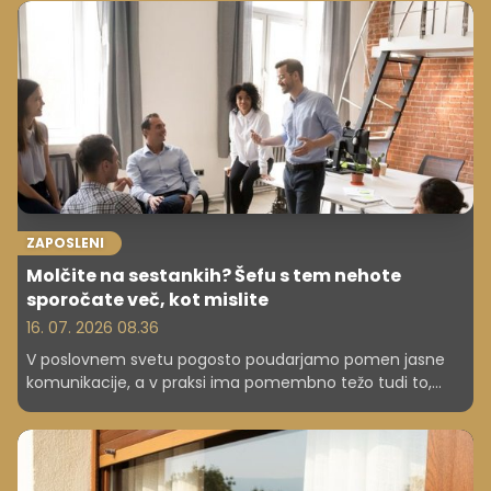
kariero.
ZAPOSLENI
Molčite na sestankih? Šefu s tem nehote
sporočate več, kot mislite
16. 07. 2026 08.36
V poslovnem svetu pogosto poudarjamo pomen jasne
komunikacije, a v praksi ima pomembno težo tudi to,
česar ne izrečemo. Tišina na sestankih ni nujno znak
pasivnosti ali nezainteresiranosti, vendar jo sodelavci in
nadrejeni pogosto razumejo prav na ta način. V
dinamičnem delovnem okolju, kjer se pričakuje