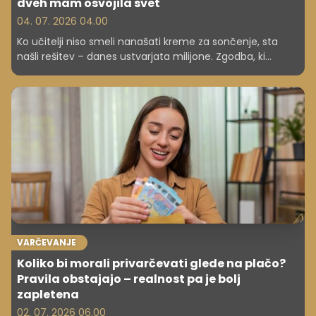
dveh mam osvojila svet
04. 07. 2026 04.00
Ko učitelji niso smeli nanašati kreme za sončenje, sta
našli rešitev – danes ustvarjata milijone. Zgodba, ki
dokazuje, kako nastanejo velike poslovne ideje.
VARČEVANJE
Koliko bi morali privarčevati glede na plačo?
Pravila obstajajo – realnost pa je bolj
zapletena
02. 07. 2026 06.00