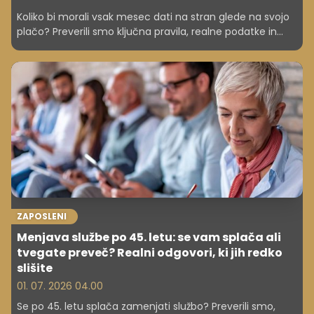
Koliko bi morali vsak mesec dati na stran glede na svojo
plačo? Preverili smo ključna pravila, realne podatke in
razlike med teorijo in prakso.
ZAPOSLENI
Menjava službe po 45. letu: se vam splača ali
tvegate preveč? Realni odgovori, ki jih redko
slišite
01. 07. 2026 04.00
Se po 45. letu splača zamenjati službo? Preverili smo,