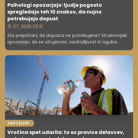
Psihologi opozarjajo: ljudje pogosto
spregledajo teh 10 znakov, da nujno
potrebujejo dopust
31. 07. 2026 03.31
Ste prepričani, da dopusta ne potrebujete? Strokovnjaki
opozarjajo, da se utrujenost, razdražljivost in izguba
motivacije pogosto prikradejo neopazno. Preverite znake,
da je skrajni čas za odklop od dela.
ZAPOSLENI
Vročina spet udarila: to so pravice delavcev,