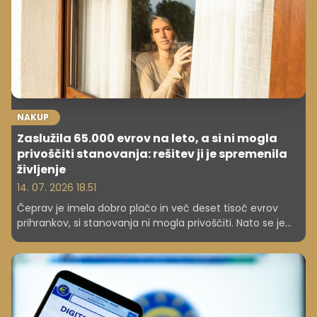
sodelovanje, lahko dolgotrajen molk nehote ustvarja
vtise, ki vplivajo na kariero, odnose in tudi na zaznavo
kompetenc posameznika.
NAKUP
Zaslužila 65.000 evrov na leto, a si ni mogla
privoščiti stanovanja: rešitev ji je spremenila
življenje
14. 07. 2026 18.51
Čeprav je imela dobro plačo in več deset tisoč evrov
prihrankov, si stanovanja ni mogla privoščiti. Nato se je
odločila za drugačno pot, ki ji je prinesla lastno hišo in
dodatne prihodke.