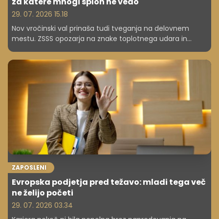
za katere mnogi sploh ne vedo
29. 07. 2026 15.18
Nov vročinski val prinaša tudi tveganja na delovnem
mestu. ZSSS opozarja na znake toplotnega udara in
pojasnjuje, katere ukrepe morajo delodajalci zagotoviti
zaposlenim.
ZAPOSLENI
Evropska podjetja pred težavo: mladi tega več
ne želijo početi
29. 07. 2026 03.34