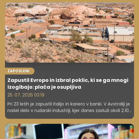
razumevanjem delodajalca in profesionalnostjo
zaposlenega.
ZAPOSLENI
Zapustil Evropo in izbral poklic, ki se ga mnogi
izogibajo: plača je osupljiva
25. 07. 2026 03.19
Pri 23 letih je zapustil Italijo in kariero v banki. V Avstraliji je
našel delo v rudarski industriji, kjer danes zasluži okoli 2.100
evrov neto na teden.