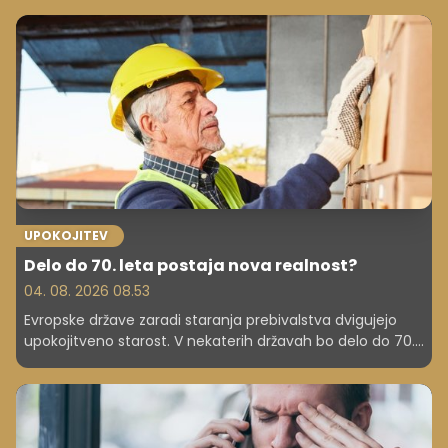
študija, višjih prihodkov in uspešne kariere. A sodobne
raziskave kažejo precej bolj zapleteno sliko.
UPOKOJITEV
Delo do 70. leta postaja nova realnost?
04. 08. 2026 08.53
Evropske države zaradi staranja prebivalstva dvigujejo
upokojitveno starost. V nekaterih državah bo delo do 70.
leta ali več postalo nova realnost. Kaj to pomeni za
zaposlene? Po projekcijah OECD bi namreč lahko
današnji mladi zaposleni na Danskem v prihodnosti delali
celo do 74. leta starosti.