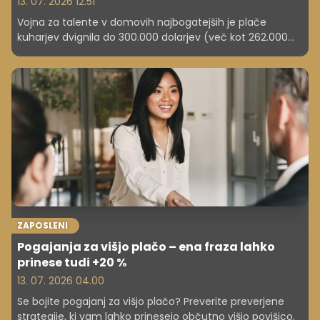
13. 07. 2026 12.51
Vojna za talente v domovih najbogatejših je plače
kuharjev dvignila do 300.000 dolarjev (več kot 262.000
evrov), saj bogati vse bolj cenijo diskretnost in visoko
kakovost.
ZAPOSLENI
Pogajanja za višjo plačo – ena fraza lahko
prinese tudi +20 %
13. 07. 2026 04.00
Se bojite pogajanj za višjo plačo? Preverite preverjene
strategije, ki vam lahko prinesejo občutno višjo povišico.