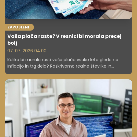
ZAPOSLENI
Vaša plača raste? V resnici bi morala precej
bolj
07. 07. 2026 04.00
Koliko bi morala rasti vaša plača vsako leto glede na
inflacijo in trg dela? Razkrivamo realne številke in
nasvete, kako doseči višjo rast dohodkov.