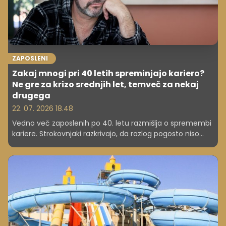
ZAPOSLENI
Zakaj mnogi pri 40 letih spreminjajo kariero?
Ne gre za krizo srednjih let, temveč za nekaj
drugega
22. 07. 2026 18.48
Vedno več zaposlenih po 40. letu razmišlja o spremembi
kariere. Strokovnjaki razkrivajo, da razlog pogosto niso
višja plača, temveč smisel, zdravje in kakovost življenja.