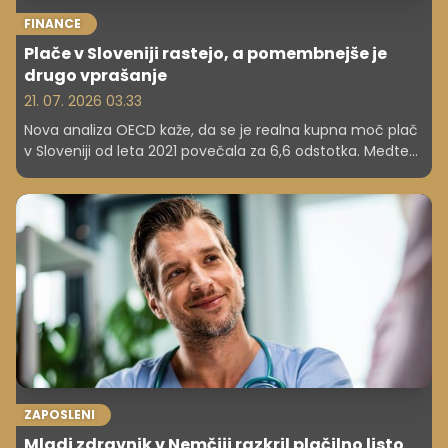
FINANCE
Plače v Sloveniji rastejo, a pomembnejše je
drugo vprašanje
21. 07. 2026 03.33
Nova analiza OECD kaže, da se je realna kupna moč plač
v Sloveniji od leta 2021 povečala za 6,6 odstotka. Medtem
je v številnih evropskih državah še vedno nižja kot pred
inflacijskim valom. A pozor: številni pogosto zmotno
menijo, da je rast plače avtomatično tudi rast
življenjskega standarda.
ZAPOSLENI
Mladi zdravnik v Nemčiji razkril plačilno listo