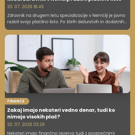
20. 07. 2026 18.45
Zdravnik na drugem letu specializacije v Nemčiji je javno
razkril svojo plačilno listo. Po štirih dežurstvih in dodatnih
74 urah dela je prejel več kot 5000 evrov neto plače.
FINANCE
Zakaj imajo nekateri vedno denar, tudi ko
nimajo visokih plač?
20. 07. 2026 03.29
Nekateri imajo finančno rezervo tudi z povprečnimi