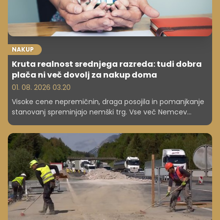
NAKUP
Kruta realnost srednjega razreda: tudi dobra
plača ni več dovolj za nakup doma
01. 08. 2026 03.20
Visoke cene nepremičnin, draga posojila in pomanjkanje
stanovanj spreminjajo nemški trg. Vse več Nemcev
opušča sanje o lastnem domu, podobni izzivi pa se
pojavljajo tudi drugod po Evropi. Tudi pri nas ...