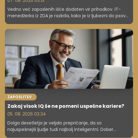
07. 08. 2026 03.13
Vedno več zaposlenih išče dodaten vir prihodkov. IT-
menedžerka iz ZDA je razkrila, kako je iz ljubezni do psov
ustvarila stranski posel, ki ji prinese okoli 1.000 dolarjev na
mesec. To je kar 866 evrov dodatnih sredstev ...
ZAPOSLITEV
Zakaj visok IQ še ne pomeni uspešne kariere?
05. 08. 2026 03.34
Dolga desetletja je veljalo prepričanje, da so
najuspešnejši ljudje tudi najbolj inteligentni. Dober
inteligenčni količnik (IQ) naj bi odpiral vrata do boljšega