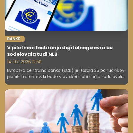
BANKE
V pilotnem testiranju digitalnega evra bo
sodelovala tudi NLB
14. 07. 2026 12.50
Evropska centralna banka (ECB) je izbrala 36 ponudnikov
plačilnih storitev, ki bodo v evrskem območju sodelovali
pri pilotu digitalnega evra. Med izbranimi ponudniki je tudi
NLB, ki bo aktivnosti v okviru pilota izvajala skupaj z Banko
Slovenije. Pilotni projekt bo stekel v drugi polovici leta
2027 in bo trajal 12 mesecev.