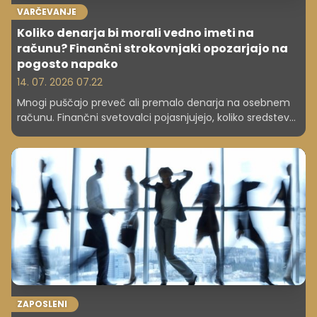
VARČEVANJE
Koliko denarja bi morali vedno imeti na
računu? Finančni strokovnjaki opozarjajo na
pogosto napako
14. 07. 2026 07.22
Mnogi puščajo preveč ali premalo denarja na osebnem
računu. Finančni svetovalci pojasnjujejo, koliko sredstev
je smiselno imeti na voljo in zakaj presežek ni vedno
dobra ideja.
ZAPOSLENI