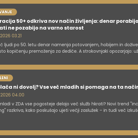
VANJE
acija 50+ odkriva nov način življenja: denar porabijo
ati ne pozabijo na varno starost
 2026 03.21
č ljudi po 50. letu denar namenja potovanjem, hobijem in doživ
o kopičenju premoženja za dediče. A strokovnjaki opozarjajo: už
ne sme ogroziti finančne varnosti jutri.
LENI
lača ni dovolj? Vse več mladih si pomaga na ta nači
. 2026 04.00
mladi v ZDA vse pogosteje delajo več služb hkrati? Novi trend "i
ng" razkriva, kako poskušajo ujeti večji zaslužek – in tudi več izkuš