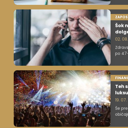
ZAPOS
Šok n
dolg
02. 08
Zdravs
po 47-
zdravj
FINAN
Teh s
luks
19. 07
Še pre
običaj
aktivno
dohodk