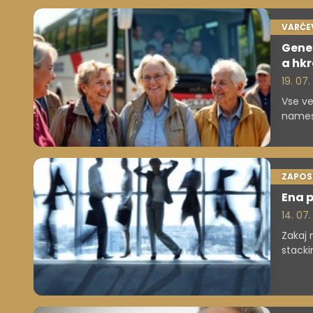
VARČE
Gener
a hkr
19. 07.
Vse ve
namest
danes 
ZAPOS
Ena p
14. 07
Zakaj 
stacki