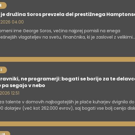
E
je družina Soros prevzela del prestižnega Hamptons
. 2026 04.00
omeni ime George Soros, večina najprej pomisli na enega
ešnejših vlagateljev na svetu, finančnika, ki je zaslovel z velikimi
mi na valutnih trgih, in človeka, katerega premoženje danes mer
rdah evrov. Toda v zadnjih tednih se je družina Soros znašla v sre
nosti zaradi povsem drugačne zgodbe – agresivnega kupovanja
ičnin na enem najbolj prestižnih območij v ZDA.
I
ravniki, ne programerji: bogati se borijo za te delavc
 pa segajo v nebo
 2026 12.51
za talente v domovih najbogatejših je plače kuharjev dvignila do
0 dolarjev (več kot 262.000 evrov), saj bogati vse bolj cenijo dis
oko kakovost.
JA