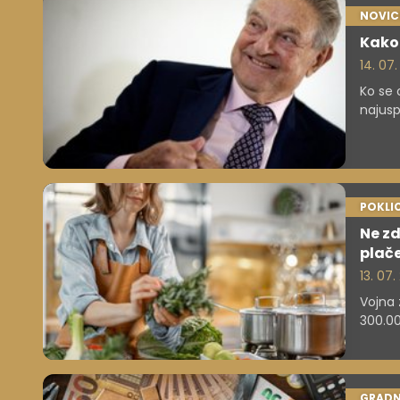
NOVIC
Kako 
14. 07
Ko se 
najusp
poteza
milija
pozor
neprem
POKLIC
Ne zd
plače
13. 07.
Vojna 
300.00
in vis
GRADN