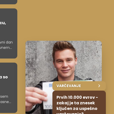
cu,
ovni dan
ševnem
a so
VARČEVANJE
ovsem
Prvih 10.000 evrov -
očasne
zakaj je ta znesek
bilnim
ključen za uspešno