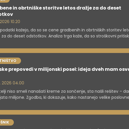
ene in obrtniške storitve letos dražje za do deset
otkov
 2026 10.20
 podatki kažejo, da so se cene gradbenih in obrtniških storitev let
e za do deset odstotkov. Analiza trga kaže, da so stroškovni pritisk
ni, vendar se umirjajo, izvajalci pa v prihodnje ne pričakujejo novih
.
TNIŠTVO
lske prepovedi v milijonski posel: ideja dveh mam osvo
. 2026 04.00
telji niso smeli nanašati kreme za sončenje, sta našli rešitev – d
jata milijone. Zgodba, ki dokazuje, kako nastanejo velike poslovne
ŠNIK