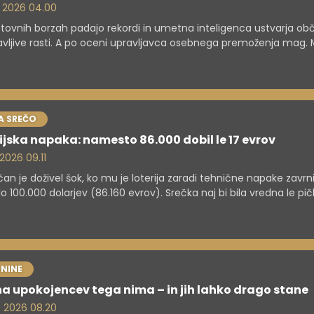
. 2026 04.00
tovnih borzah padajo rekordi in umetna inteligenca ustvarja ob
vljive rasti. A po oceni upravljavca osebnega premoženja mag. M
ška se pod površjem skrivajo tveganja, ki jih številni vlagatelji v 
je spregledajo.
A SREČO
ijska napaka: namesto 86.000 dobil le 17 evrov
 2026 09.11
an je doživel šok, ko mu je loterija zaradi tehnične napake zavrni
ilo 100.000 dolarjev (86.160 evrov). Srečka naj bi bila vredna le pič
ev (17 evrov).
NINE
a upokojencev tega nima – in jih lahko drago stane
. 2026 08.20