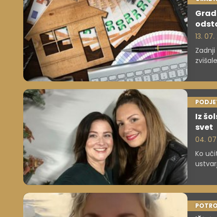
Gradb
odst
13. 07.
Zadnji
zvišal
prisot
skokov
PODJE
Iz šo
svet
04. 07
Ko uči
ustvar
POTRO