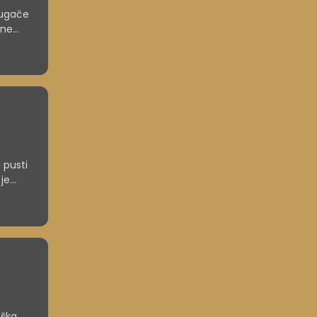
rugače
sne
 pusti
 je
v času
e
oška