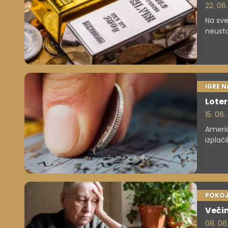
22. 06
Na sve
neusta
Vezovi
evfori
IGRE N
Loter
15. 06.
Američ
izplač
dolarj
POKOJ
Večin
08. 06