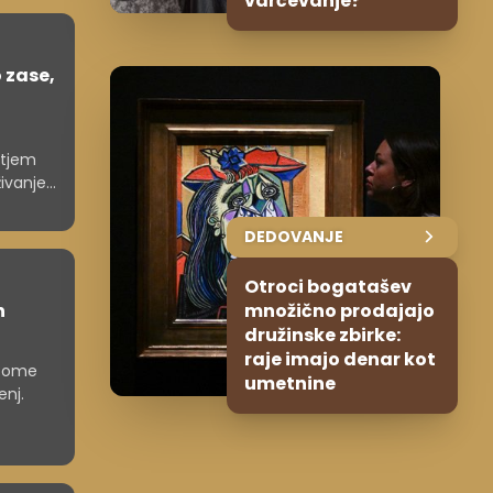
varčevanje?
 zase,
etjem
ivanje
DEDOVANJE
Otroci bogatašev
n
množično prodajajo
družinske zbirke:
raje imajo denar kot
ncome
umetnine
enj.