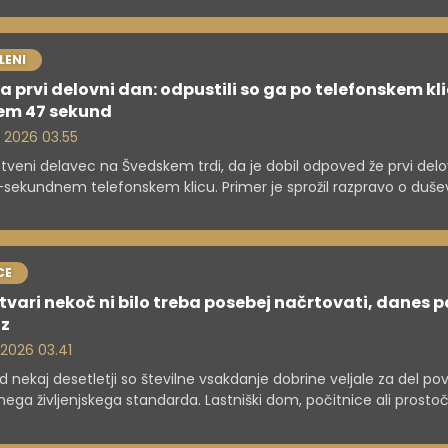
LENI
a prvi delovni dan: odpustili so ga po telefonskem kli
em 47 sekund
. 2026 03.55
tveni delavec na Švedskem trdi, da je dobil odpoved že prvi del
sekundnem telefonskem klicu. Primer je sprožil razpravo o du
u na delovnem mestu in pravicah zaposlenih.
CE
tvari nekoč ni bilo treba posebej načrtovati, danes p
uz
. 2026 03.41
d nekaj desetletji so številne vsakdanje dobrine veljale za del p
nega življenjskega standarda. Lastniški dom, počitnice ali prost
sti otrok niso bili razkošje, temveč logičen del življenja ljudi s sta
om. Danes je slika precej drugačna.