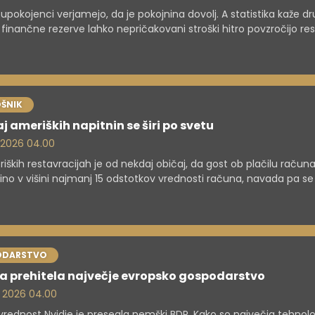
upokojenci verjamejo, da je pokojnina dovolj. A statistika kaže d
 finančne rezerve lahko nepričakovani stroški hitro povzročijo re
.
ŠNIK
j ameriških napitnin se širi po svetu
. 2026 04.00
iških restavracijah je od nekdaj običaj, da gost ob plačilu računa
ino v višini najmanj 15 odstotkov vrednosti računa, navada pa se
 z ameriškimi turisti začela širiti po svetu. Napitnine so se zlasti 
ije koronavirusa iz gostinstva razširile tudi v druge poklice, kar j
lo moteče celo za Američane.
ODARSTVO
a prehitela največje evropsko gospodarstvo
. 2026 04.00
vrednost Nvidie je presegla nemški BDP. Kako so največja tehnol