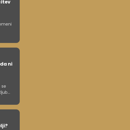
čitev
pomeni
rda ni
i se
ljub
lji?