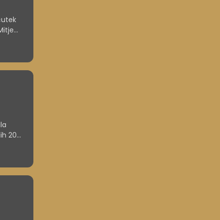
čutek
itje
času
la
lih 20