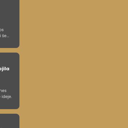
os
i še
 večjih
jila
anes
 ideje.