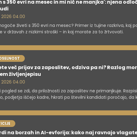
m s 350 evri na mesec in mi nič ne manjka': njena odlo
judi
. 2026 04.00
 mogoče živeti s 350 evri na mesec? Primer iz tujine razkriva, kaj 
je v državah z nizkimi stroški – in kaj morate za to žrtvovati.
OSELNOST
ete več prijav za zaposlitev, odziva pa ni? Razlog mo
em življenjepisu
. 2026 04.00
i pogled se zdi, da priložnosti za zaposlitev ne primanjkuje. Razpis
o, podjetja iščejo kadre, hkrati pa številni kandidati poročajo, da k
nim prijavam ne pridejo niti do razgovora.
ICIJE
di na borzah in AI-evforija: kako naj ravnajo vlagate