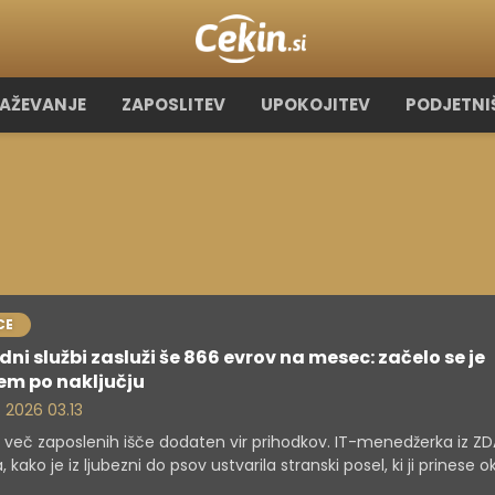
RAŽEVANJE
ZAPOSLITEV
UPOKOJITEV
PODJETNI
CE
dni službi zasluži še 866 evrov na mesec: začelo se je
em po naključju
. 2026 03.13
več zaposlenih išče dodaten vir prihodkov. IT-menedžerka iz ZD
a, kako je iz ljubezni do psov ustvarila stranski posel, ki ji prinese ok
dolarjev na mesec. To je kar 866 evrov dodatnih sredstev ...