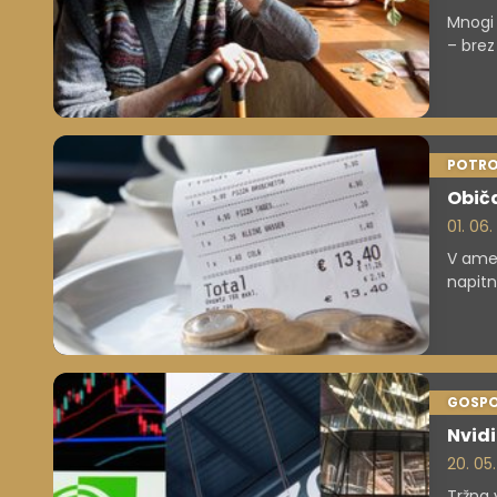
Mnogi 
– brez
težave
POTRO
Običa
01. 06
V amer
napitn
skupaj
pandem
posta
GOSP
Nvidi
20. 05
Tržna 