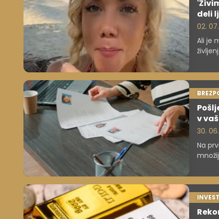
'Živi
deli l
02. 07
Ali je
življen
BREZP
Pošlj
v vaš
30. 06
Na prv
množij
števil
INVEST
Rekor