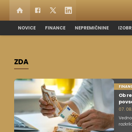
NOVICE
FINANCE
NEPREMIČNINE
IZOB
ZDA
FINAN
Ob re
povs
07. 08
Vedno 
razkril
1.000 