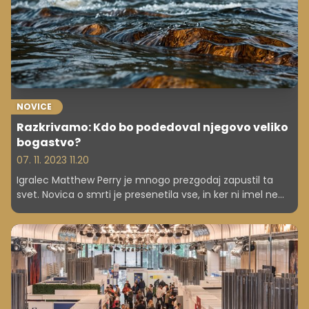
NOVICE
Razkrivamo: Kdo bo podedoval njegovo veliko
bogastvo?
07. 11. 2023 11.20
Igralec Matthew Perry je mnogo prezgodaj zapustil ta
svet. Novica o smrti je presenetila vse, in ker ni imel ne
žene ne otrok, se mnogi sprašujejo, kdo bo podedoval
njegovo bogastvo.