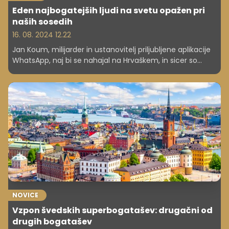
Eden najbogatejših ljudi na svetu opažen pri
naših sosedih
16. 08. 2024 12.22
Jan Koum, milijarder in ustanovitelj priljubljene aplikacije
WhatsApp, naj bi se nahajal na Hrvaškem, in sicer so
njegovo luksuzno jahto, vredno okoli 185 milijonov evrov,
opazili med otokoma Lopud in Šipan. To prestižno super
jahto, ki meri kar 100 metrov, je skoraj nemogoče zgrešiti,
zato ni presenetljivo, da je vzbudila ogromno pozornosti.
NOVICE
Vzpon švedskih superbogatašev: drugačni od
drugih bogatašev