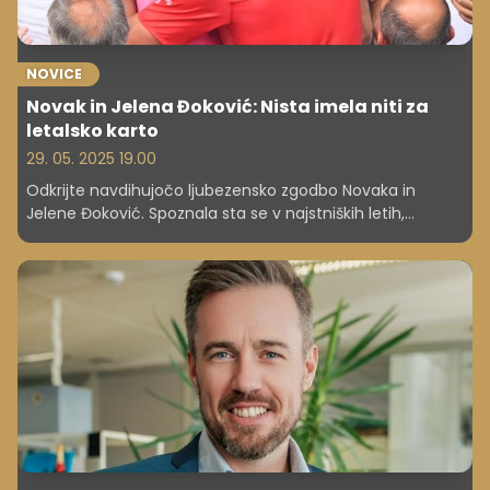
NOVICE
Novak in Jelena Đoković: Nista imela niti za
letalsko karto
29. 05. 2025 19.00
Odkrijte navdihujočo ljubezensko zgodbo Novaka in
Jelene Đoković. Spoznala sta se v najstniških letih,
presegla izzive zveze na daljavo in finančne težave, da bi
skupaj dosegla svetovni vrh. Zgodba o iskrenosti, podpori
in iskanju pravega ravnovesja v življenju.