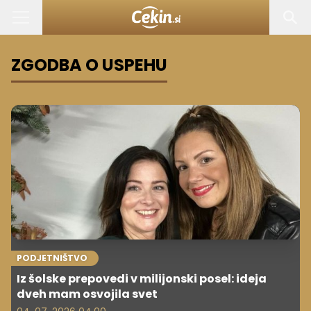
ZGODBA O USPEHU
PODJETNIŠTVO
Iz šolske prepovedi v milijonski posel: ideja
dveh mam osvojila svet