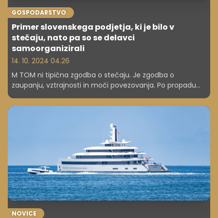
GOSPODARSTVO
Primer slovenskega podjetja, ki je bilo v
stečaju, nato pa so se delavci
samoorganizirali
14. 10. 2024 04.26
M TOM ni tipična zgodba o stečaju. Je zgodba o
zaupanju, vztrajnosti in moči povezovanja. Po propadu
podjetja TOM leta 2010, ko je brez dela ostalo okoli 200
zaposlenih, je skupina nekdanjih delavcev zavihala
rokave, združila znanje in izkušnje ter na ruševinah
starega podjetja stopila na novo uspešno poslovno pot.
NOVICE