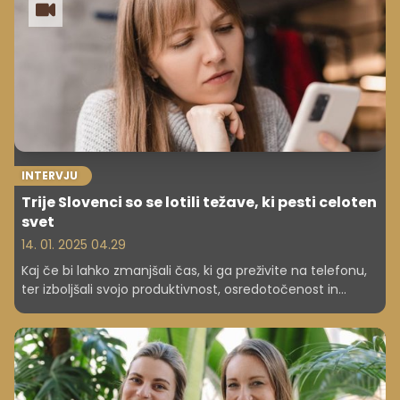
namestitev na domačem vrtu. Uspeh pripisujejo tudi
poprodajnim storitvam.
INTERVJU
Trije Slovenci so se lotili težave, ki pesti celoten
svet
14. 01. 2025 04.29
Kaj če bi lahko zmanjšali čas, ki ga preživite na telefonu,
ter izboljšali svojo produktivnost, osredotočenost in
ustvarjalnost v resničnem svetu? Prav to ponuja mladi
slovenski startup Humanodoro, ki si je zadal cilj –
preprečiti ali vsaj omiliti "digitalno gnitje možganov". Za
idejo stojijo trije inovativni Slovenci, ki dokazujejo, da se
lahko prodorne rešitve rodijo tudi pri nas. Njihova