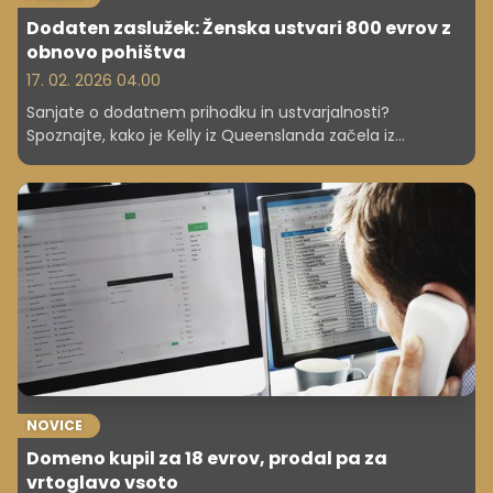
Dodaten zaslužek: Ženska ustvari 800 evrov z
obnovo pohištva
17. 02. 2026 04.00
Sanjate o dodatnem prihodku in ustvarjalnosti?
Spoznajte, kako je Kelly iz Queenslanda začela iz
odpadnega pohištva ustvarjati osupljive kose in vsak
mesec zaslužiti več kot 800 evrov, hkrati pa pomagati
planetu.
NOVICE
Domeno kupil za 18 evrov, prodal pa za
vrtoglavo vsoto