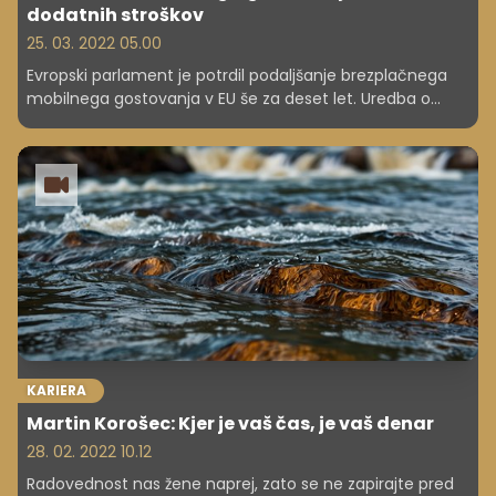
dodatnih stroškov
25. 03. 2022 05.00
Evropski parlament je potrdil podaljšanje brezplačnega
mobilnega gostovanja v EU še za deset let. Uredba o
mobilnem gostovanju, ki je 15. junija 2017 omogočila
evropskim državljanom, da med potovanjem v drugih
državah EU kličejo, pošiljajo sporočila in brskajo po spletu
brez dodatnih stroškov, bo tako veljala do leta 2032.
KARIERA
Martin Korošec: Kjer je vaš čas, je vaš denar
28. 02. 2022 10.12
Radovednost nas žene naprej, zato se ne zapirajte pred