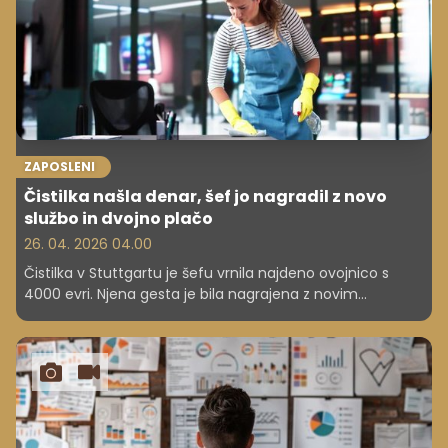
ZAPOSLENI
Čistilka našla denar, šef jo nagradil z novo
službo in dvojno plačo
26. 04. 2026 04.00
Čistilka v Stuttgartu je šefu vrnila najdeno ovojnico s
4000 evri. Njena gesta je bila nagrajena z novim
delovnim mestom in podvojitvijo mesečnega dohodka.