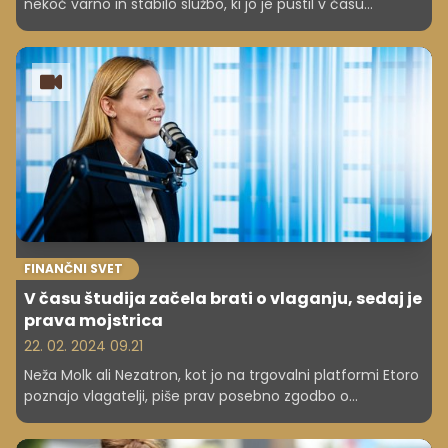
nekoč varno in stabilo službo, ki jo je pustil v času
najhujše gospodarske krize. Lotil se je samostojnega
posla in sedaj je na vrhu lestvice najbogatejših
Slovencev. Z njim se je pogovarjal Adi Omerović!
FINANČNI SVET
V času študija začela brati o vlaganju, sedaj je
prava mojstrica
22. 02. 2024 09.21
Neža Molk ali Nezatron, kot jo na trgovalni platformi Etoro
poznajo vlagatelji, piše prav posebno zgodbo o
investiranju. Za slednje se je začela zanimati med
študijem na Biotehniški fakulteti, nato pa je sledila