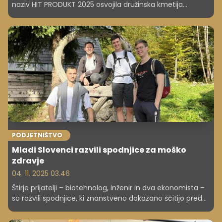
naziv HIT PRODUKT 2025 osvojila družinska kmetija
Pustotnik s svojo inovativno linijo mlečnih izdelkov brez
laktoze. V trenutku razglasitve je bilo čutiti čisto
presenečenje, pa tudi iskreno veselje, ki je zaznamovalo
zaključek še ene izjemne sezone oddaje.
PODJETNIŠTVO
Mladi Slovenci razvili spodnjice za moško
zdravje
04. 11. 2025 03.46
Štirje prijatelji – biotehnolog, inženir in dva ekonomista –
so razvili spodnjice, ki znanstveno dokazano ščitijo pred
sevanjem in hladijo moda. Februarja letos so jih
predstavili na slovenskem trgu, zdaj pa že načrtujejo