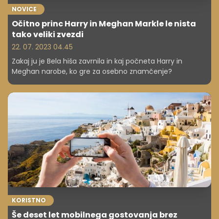
NOVICE
Očitno princ Harry in Meghan Markle le nista
tako veliki zvezdi
22. 07. 2023 04.45
Zakaj ju je Bela hiša zavrnila in kaj počneta Harry in
Meghan narobe, ko gre za osebno znamčenje?
KORISTNO
Še deset let mobilnega gostovanja brez