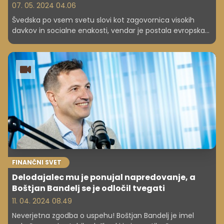
07. 05. 2024 04.06
Švedska po vsem svetu slovi kot zagovornica visokih
davkov in socialne enakosti, vendar je postala evropska
vroča točka za superbogate.
FINANČNI SVET
Delodajalec mu je ponujal napredovanje, a
Boštjan Bandelj se je odločil tvegati
11. 04. 2024 08.49
Neverjetna zgodba o uspehu! Boštjan Bandelj je imel