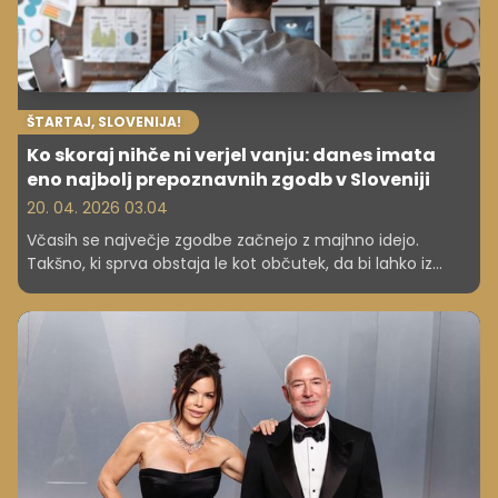
ŠTARTAJ, SLOVENIJA!
Ko skoraj nihče ni verjel vanju: danes imata
eno najbolj prepoznavnih zgodb v Sloveniji
20. 04. 2026 03.04
Včasih se največje zgodbe začnejo z majhno idejo.
Takšno, ki sprva obstaja le kot občutek, da bi lahko iz
nečesa preprostega nastalo nekaj več. Zgodba blagovne
znamke HUDO DOBRO je prav takšna. Z Mojco Makovec
Haložan in Mitjo Miličem smo se pogovarjali o njuni poti:
od prvih negotovih korakov do trenutka, ko danes stojita
kot samozavestna podjetnika z jasno vizijo, vrednotami
in skupnostjo, ki jima zaupa.