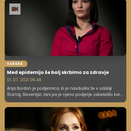
podjetništvu, ki vedno bolj preudarno koristi naravne,
človeške in tehnološke vire. Vprašanje, ali kot podjetje
razmišljati o vpeljavi trajnostih procesov, pravzaprav ni
več stvar debate. Velja nasprotno. Reševanje izzivov, ki
nastajajo pod vplivom podnebnih sprememb,
pomembnost zmanjševanja onesnaženosti zraka, vode
in tal, zmanjšano izkoriščanje delovne sile in povečevanje
lokalne vključenosti ter družbene enakosti se je prelevilo
ustvarjanje dodane vrednosti – tako lokalih kot globalnih
podjetij.
KARIERA
Med epidemijo še bolj skrbimo za zdravje
01. 07. 2021 06.46
Anja Bordon je podjetnica, ki je navdušila že v oddaji
Štartaj, Slovenija!, lani pa je njeno podjetje zabeležilo kar
300-odstotno rast, kar je neverjeten uspeh.