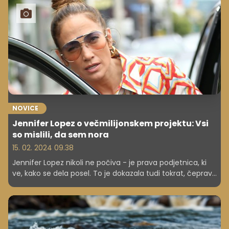
zgodba o uspehu.
NOVICE
Jennifer Lopez o večmilijonskem projektu: Vsi
so mislili, da sem nora
15. 02. 2024 09.38
Jennifer Lopez nikoli ne počiva - je prava podjetnica, ki
ve, kako se dela posel. To je dokazala tudi tokrat, čeprav
so na začetku njenega projekta nekateri menili, da se bo
opekla.