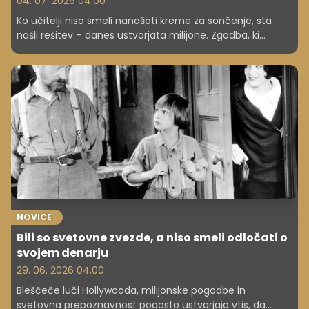
04. 07. 2026 04.00
Ko učitelji niso smeli nanašati kreme za sončenje, sta
našli rešitev – danes ustvarjata milijone. Zgodba, ki
dokazuje, kako nastanejo velike poslovne ideje.
NOVICE
Bili so svetovne zvezde, a niso smeli odločati o
svojem denarju
29. 06. 2026 04.00
Bleščeče luči Hollywooda, milijonske pogodbe in
svetovna prepoznavnost pogosto ustvarjajo vtis, da