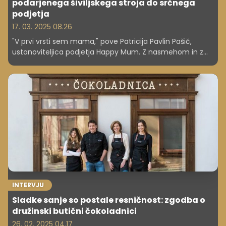
podarjenega šiviljskega stroja do srčnega
podjetja
17. 03. 2025 08.26
"V prvi vrsti sem mama," pove Patricija Pavlin Pašič,
ustanoviteljica podjetja Happy Mum. Z nasmehom in z
žarom v očeh govori o ljubezni do družine. Materinstvo jo
je vodilo na pot ustvarjanja, trenutek, ko ji je ostarela teta
podarila star šivalni stroj, pa je bil začetek zgodbe, ki jo
danes deli z mamicami in otroki.
INTERVJU
Sladke sanje so postale resničnost: zgodba o
družinski butični čokoladnici
26. 02. 2025 04.17