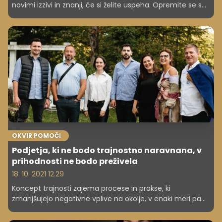
novimi izzivi in znanji, če si želite uspeha. Opremite se s
pogumom, samozavestjo in se odločite za akcijo. Tako
preprosto je lahko. O številnih priložnostih na spletu,
novih trendih, ustvarjanju lastne blagovne znamke, dobi
influencerstva in še in še, smo se pogovarjali tudi z
Martinom Korošcem.
OKVIR POMOČI
Podjetja, ki ne bodo trajnostno naravnana, v
prihodnosti ne bodo preživela
18. 10. 2021 12.29
Koncept trajnosti zajema procese in prakse, ki
zmanjšujejo negativne vplive na okolje, v enaki meri pa
zajema tudi odgovoren gospodarski razvoj in širšo
socialno pravičnost. Aktivno in pozitivno se odraža v