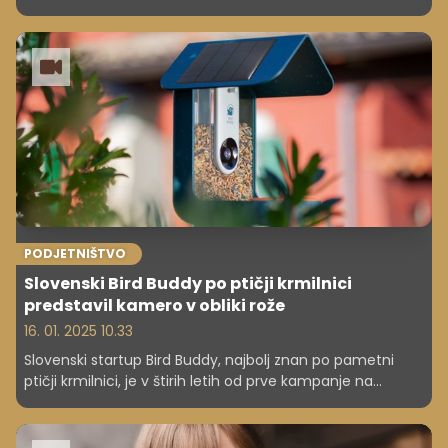
proizvajalci so obtičali pod kitajskim pritiskom. A Kitajci ne
ponujajo le cenovno zelo ugodnih modelov avtomobilov.
Kitajska zgodba o uspehu v avtomobilski industriji je
veliko več kot to.
PODJETNIŠTVO
Slovenski Bird Buddy po ptičji krmilnici
predstavil kamero v obliki rože
16. 01. 2025 10.33
Slovenski startup Bird Buddy, najbolj znan po pametni
ptičji krmilnici, je v štirih letih od prve kampanje na
platformi Kickstarter ustvaril več kot sto milijonov evrov
prihodkov. Na letošnjem tehnološkem sejmu CES v Las
Vegasu je predstavil novo kamero v obliki rože za