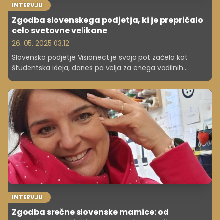
INTERVJU
Zgodba slovenskega podjetja, ki je prepričalo
celo svetovne velikane
26. 05. 2025 03.12
Slovensko podjetje Visionect je svojo pot začelo kot
študentska ideja, danes pa velja za enega vodilnih
globalnih ponudnikov tehnoloških rešitev za upravljanje
delovnih okolij. Med njihovimi naročniki so NASA, IKEA,
Siemens in NBA ekipe. Podjetje ni prepoznano le po
inovacijah, temveč tudi po pogumnih organizacijskih
odločitvah, kot je uvedba štiridnevnega delovnika.
Soustanovitelj in tehnični direktor Luka Birsa je spregovoril
o začetkih, prebojih, poslovnih vrednotah in nasvetih za
mlade podjetnike, ki si želijo uspeti na globalnem trgu.
INTERVJU
Zgodba srečne slovenske mamice: od