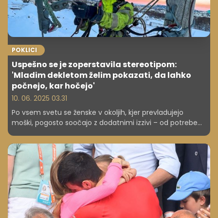
POKLICI
Uspešno se je zoperstavila stereotipom:
'Mladim dekletom želim pokazati, da lahko
počnejo, kar hočejo'
10. 06. 2025 03.31
Po vsem svetu se ženske v okoljih, kjer prevladujejo
moški, pogosto soočajo z dodatnimi izzivi – od potrebe
po nenehnem dokazovanju, soočanja s predsodki, pa vse
do subtilnih ali manj subtilnih oblik seksizma in občutkov
osamljenosti.