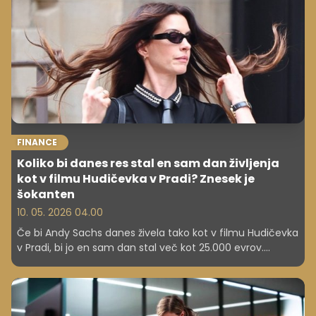
novih razvojnih poti si je le malokdo predstavljal, da bo
prav ena tamkajšnjih srednjih šol čez nekaj let postala del
svetovne izobraževalne elite. A prav to se je zgodilo.
FINANCE
Koliko bi danes res stal en sam dan življenja
kot v filmu Hudičevka v Pradi? Znesek je
šokanten
10. 05. 2026 04.00
Če bi Andy Sachs danes živela tako kot v filmu Hudičevka
v Pradi, bi jo en sam dan stal več kot 25.000 evrov.
Izračuni kažejo, da so sanje iz leta 2006 danes finančno
skoraj nemogoče.