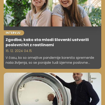
aplikacija in pametni podstavek za odvajanje od telefona
že osvaja uporabnike, prejela je nagrado Business
Gladiator za zmagovalno idejo, zdaj pa prodira tudi na
ameriški Amazon.
INTERVJU
Zgodba, kako sta mladi Slovenki ustvarili
poslovni hit z rastlinami
16. 12. 2024 04.15
V času, ko so omejitve pandemije korenito spremenile
naša življenja, so se porajale tudi izjemne poslovne
priložnosti. Ena takih je zgodba Džungla Plants, ki je zrasla
na slovenskih tleh ter si v štirih letih in pol utrla pot med
ljubitelje sobnih rastlin in ustvarila pravo urbano džunglo.
Kako je nastala ideja, s kakšnimi izzivi sta se na začetku
soočali ustanoviteljici ter kaj vse danes ponujajo, razkriva
ena od ustanoviteljic Tjaša Jarc.