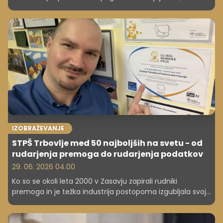
otroški zvezdniki živijo sanjsko življenje. Vendar pa se za
uspehom številnih mladih igralcev, pevcev in televizijskih
osebnosti pogosto skrivajo zgodbe o finančnem
izkoriščanju, pritiskih in izgubi nadzora nad lastnim
zaslužkom.
IZOBRAŽEVANJE
STPŠ Trbovlje med 50 najboljših na svetu - od
rudarjenja premoga do rudarjenja podatkov
29. 06. 2026 04.00
Ko so se okoli leta 2000 v Zasavju zapirali rudniki
premoga in je težka industrija postopoma izgubljala svoj
pomen, je regija ostala brez svojega dolgoletnega
gospodarskega središča. V času negotovosti in iskanja