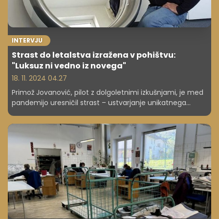
INTERVJU
Strast do letalstva izražena v pohištvu:
"Luksuz ni vedno iz novega"
18. 11. 2024 04.27
Primož Jovanović, pilot z dolgoletnimi izkušnjami, je med
pandemijo uresničil strast – ustvarjanje unikatnega
pohištva iz letalskih delov. Z Evo Kraš sta zasnovala
znamko Papa Juliett Aviation Art, ki združuje ljubezen do
letalstva, umetnosti in trajnosti. Njuni kosi danes krasijo
domove in pisarne pilotov in direktorjev vse od Slovenije
do Monaka, ZDA in Hrvaške. Kako je od krmilne palice
prešel v svet oblikovanja?