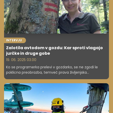
INTERVJU
Zalotila avtodom v gozdu: Kar sproti vlagajo
jurčke in druge gobe
19. 06. 2025 03.00
Ko se programerka prelevi v gozdarko, se ne zgodi le
poklicna preobrazba, temveč prava življenjska
sprememba. Marija Jakopin je svojo pot začela v svetu
računalništva in marketinga, nato pa stopila v gozd.
Dobesedno in poklicno. Danes uspešno upravlja s
podedovanim gozdom, kjer zlasti po njeni zaslugi
tehnologija in narava hodita z roko v roki. Medtem pa se
med drevesi rojevajo tudi šale o podlubnikih in Pythonu ...