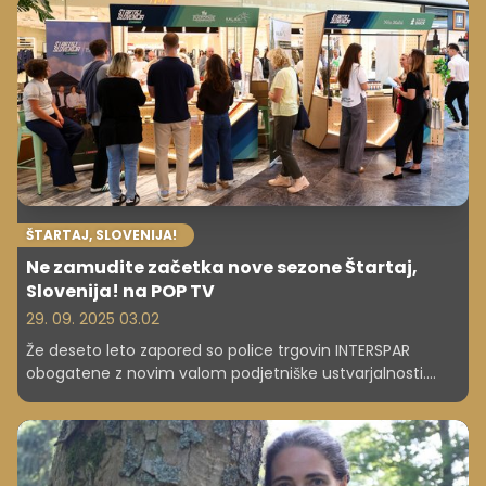
širitev v tujino.
ŠTARTAJ, SLOVENIJA!
Ne zamudite začetka nove sezone Štartaj,
Slovenija! na POP TV
29. 09. 2025 03.02
Že deseto leto zapored so police trgovin INTERSPAR
obogatene z novim valom podjetniške ustvarjalnosti.
Jubilejna sezona projekta Štartaj Slovenija prinaša 8
podjetniških ekip, ki so oblikovale 23 izvirnih izdelkov. Vsi
pa imajo skupni imenovalec: močno povezanost s
slovenskim podeželjem.