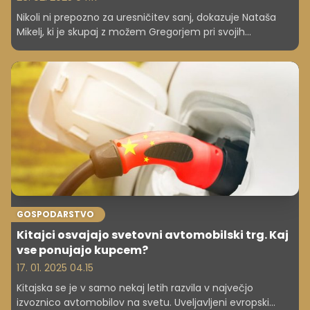
Nikoli ni prepozno za uresničitev sanj, dokazuje Nataša
Mikelj, ki je skupaj z možem Gregorjem pri svojih
petdesetih pogumno zapustila varno službo in ustvarila
butično čokoladnico v srcu Radovljice. Njuna zgodba
potruje, da se s strastjo, predanostjo in trdim delom
lahko uresničijo tudi najdrznejše ideje. V pogovoru je
razkrila, kako prepoznati vrhunsko čokolado in zakaj bo
kakovostna čokolada v prihodnosti postala prestižna
poslastica.
GOSPODARSTVO
Kitajci osvajajo svetovni avtomobilski trg. Kaj
vse ponujajo kupcem?
17. 01. 2025 04.15
Kitajska se je v samo nekaj letih razvila v največjo
izvoznico avtomobilov na svetu. Uveljavljeni evropski