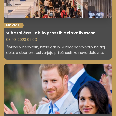
NOVICE
Viharni časi, obilo prostih delovnih mest
03. 10. 2023 05.00
Živimo v nemirnih, hitrih časih, ki močno vplivajo na trg
dela, a obenem ustvarjajo priložnosti za nova delovna
mesta. Delodajalci intenzivno iščejo nove zaposlene, pri
tem nudijo dobre pogoje dela.