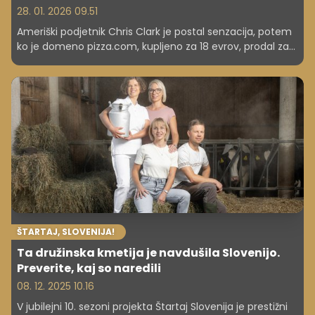
28. 01. 2026 09.51
Ameriški podjetnik Chris Clark je postal senzacija, potem
ko je domeno pizza.com, kupljeno za 18 evrov, prodal za
visoko vsoto.
ŠTARTAJ, SLOVENIJA!
Ta družinska kmetija je navdušila Slovenijo.
Preverite, kaj so naredili
08. 12. 2025 10.16
V jubilejni 10. sezoni projekta Štartaj Slovenija je prestižni