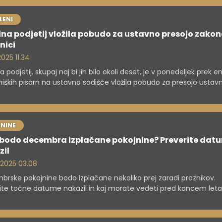
LENI
na podjetij vložila pobudo za ustavno presojo zakon
nici
 2025 11.34
a podjetij, skupaj naj bi jih bilo okoli deset, je v ponedeljek prek e
iških pisarn na ustavno sodišče vložila pobudo za presojo ustavn
 o zimskem regresu. V podjetjih ob tem sodišču predlagajo zač
nje izvajanja zakona, ali v celoti ali le v delu, ki prinaša obvezno
co, sicer ni jasno.
NINE
 bodo decembra izplačane pokojnine? Preverite dat
zil
. 2025 03.08
rske pokojnine bodo izplačane nekoliko prej zaradi praznikov.
ite točne datume nakazil in kaj morate vedeti pred koncem leta