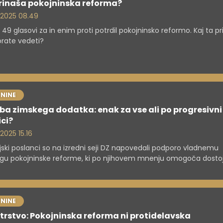
prinaša pokojninska reforma?
. 2025 08.49
z 49 glasovi za in enim proti potrdil pokojninsko reformo. Kaj ta p
rate vedeti?
NINE
a zimskega dodatka: enak za vse ali po progresivni
ici?
 2025 15.16
ijski poslanci so na izredni seji DZ napovedali podporo vladnemu
ogu pokojninske reforme, ki po njihovem mnenju omogoča dosto
ine in vzdržnost pokojninske blagajne. V opoziciji pa opozarjajo n
i tisk", saj se ob višanju odmernega odstotka in uvedbi zimskega
ka med drugim predlaga podaljševanje referenčnega obdobja.
NINE
trstvo: Pokojninska reforma ni protidelavska