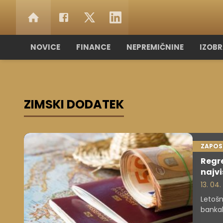
NOVICE
FINANCE
NEPREMIČNINE
IZOB
ZIMSKI DODATEK
ZAPOS
Regre
najv
13. 04
Letošn
bankah
do pri