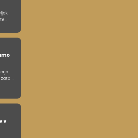
ljek
ite
e
namo
erja
 zato ni
ojnin
i,
v v