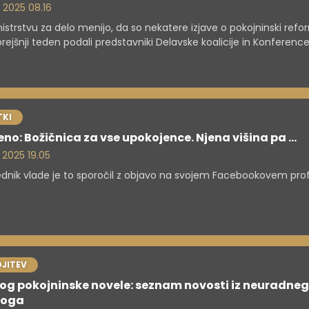
. 2025 08.16
istrstvu za delo menijo, da so nekatere izjave o pokojninski reform
 prejšnji teden podali predstavniki Delavske koalicije in Konferenc
atov zavarovalništva Slovenije, netočne in zavajajoče. V odzivu s
li, da je dogovor podpisalo šest sindikalnih central, zato zavračaj
ve, ki po nepotrebnem sejejo nezaupanje".
KI
eno: Božičnica za vse upokojence. Njena višina pa ...
. 2025 19.05
dnik vlade je to sporočil z objavo na svojem Facebookovem profi
JITEV
og pokojninske novele: seznam novosti iz neuradne
loga