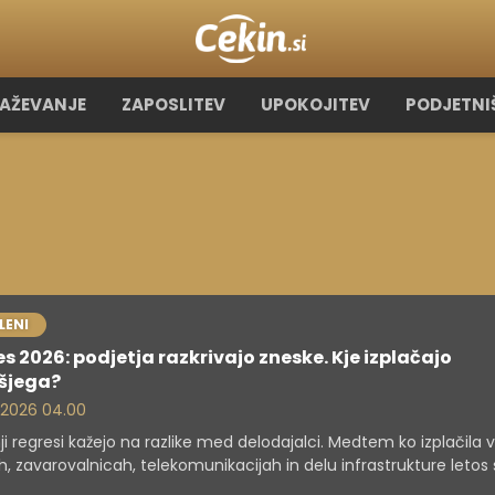
RAŽEVANJE
ZAPOSLITEV
UPOKOJITEV
PODJETNI
LENI
s 2026: podjetja razkrivajo zneske. Kje izplačajo
išjega?
. 2026 04.00
ji regresi kažejo na razlike med delodajalci. Medtem ko izplačila v
, zavarovalnicah, telekomunikacijah in delu infrastrukture letos
bližno 2.800 evrov, bo v javnem sektorju regres znašal 1.630,07 ev