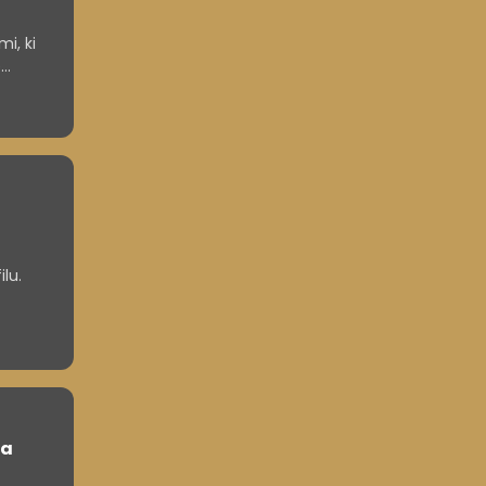
i, ki
e
o
o
lu.
ga