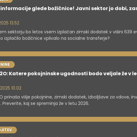
informacije glede božičnice! Javni sektor jo dobi, za
 2025 13.52
em sektorju bo letos vsem izplačan zimski dodatek v višini 639 e
o izplačilo božičnice vplivalo na socialne transferje?
NINE
2O: Katere pokojninske ugodnosti bodo veljale že v l
 2025 10.02
O prinaša višje pokojnine, zimski dodatek, izboljšave za vdove, inv
 Preverite, kaj se spreminja že v letu 2026.
JITEV