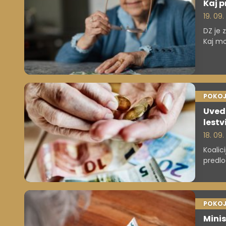
Kaj 
19. 09
DZ je 
Kaj mo
POKOJ
Uvedb
lestv
18. 09.
Koalic
predl
pokojn
"drobn
dodat
POKOJ
Minis