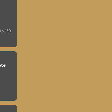
ini 150
ete