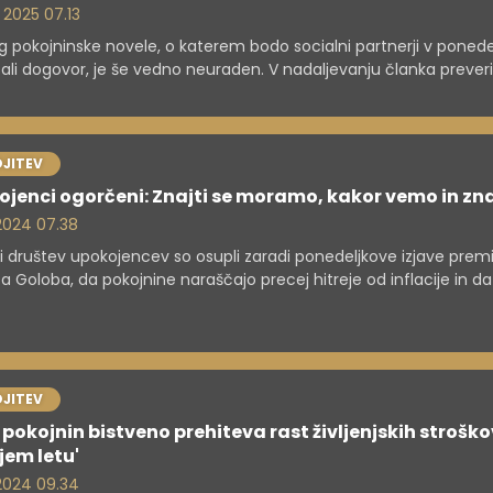
. 2025 07.13
g pokojninske novele, o katerem bodo socialni partnerji v ponede
ali dogovor, je še vedno neuraden. V nadaljevanju članka prever
m z vsemi novostmi - opozarjamo, da gre še vedno za neuradn
ge.
JITEV
ojenci ogorčeni: Znajti se moramo, kakor vemo in z
. 2024 07.38
i društev upokojencev so osupli zaradi ponedeljkove izjave premi
a Goloba, da pokojnine naraščajo precej hitreje od inflacije in da
 potrebe po izplačilu zimskega dodatka. Pojasnili so, da rast pok
di tekoči rasti življenjskih stroškov, zato se morajo upokojenci znajt
vejo in znajo".
JITEV
 pokojnin bistveno prehiteva rast življenjskih stroško
em letu'
. 2024 09.34