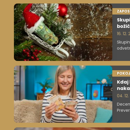
ZAPOS
Skupi
božič
16. 12.
Skupin
odvetn
zakona
zadrža
božični
POKOJ
Kdaj
naka
04. 12
Decemb
Prever