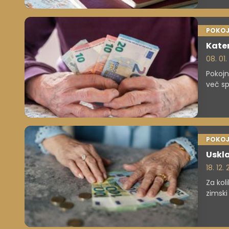
POKOJ
Kater
08. 01
Pokojn
več sp
POKOJ
Uskla
18. 12.
Za kol
zimski