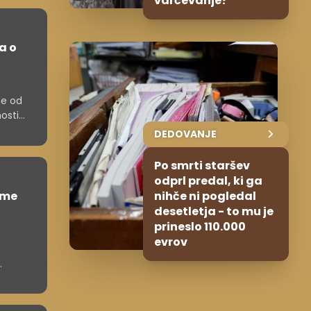
varčevanje?
a o
ne od
osti
asno
DEDOVANJE
Po smrti staršev
odprl predal, ki ga
ume
nihče ni pogledal
desetletja - to mu je
prineslo 110.000
evrov
.