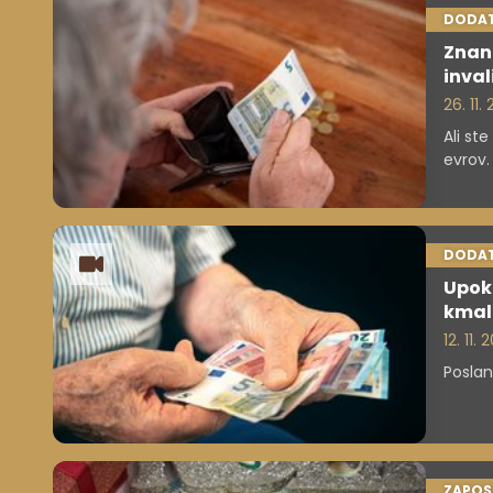
DODAT
Znan
inva
26. 11.
Ali st
evrov.
DODAT
Upoko
kmal
12. 11.
Poslan
ZAPOS