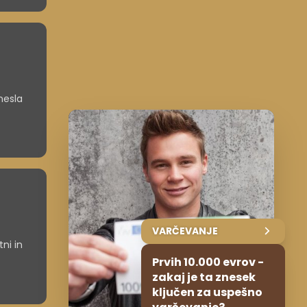
nesla
VARČEVANJE
ni in
Prvih 10.000 evrov -
zakaj je ta znesek
ključen za uspešno