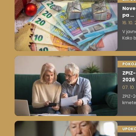
Nove 
pa ...
16. 10.
V javn
Kako b
POKOJ
ZPIZ-
2026
07. 10.
ZPIZ-2
kmete.
UPOKO