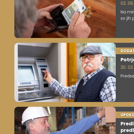
03. 06
Na min
so jih
sindik
zapisa
"trdit
DODAT
Potrj
30. 03
Predse
UPOKO
Predl
pred