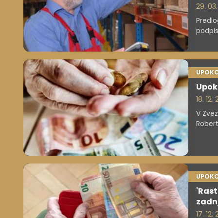
29. 03
Predlo
podpis
sezna
predlo
UPOKO
Upok
18. 12
V Zvez
Robert
nobene
ne sle
kakor "
UPOKO
'Rast
zadnj
17. 12