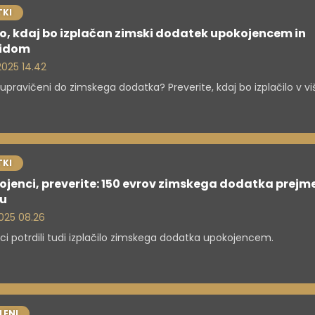
KI
o, kdaj bo izplačan zimski dodatek upokojencem in
lidom
 2025 14.42
e upravičeni do zimskega dodatka? Preverite, kdaj bo izplačilo v viš
KI
jenci, preverite: 150 evrov zimskega dodatka prejm
u
 2025 08.26
ci potrdili tudi izplačilo zimskega dodatka upokojencem.
LENI