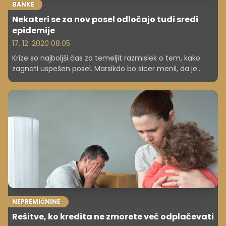
BANKE
Nekateri se za nov posel odločajo tudi sredi
epidemije
17. 12. 2020 08.05
Krize so najboljši čas za temeljit razmislek o tem, kako
zagnati uspešen posel. Marsikdo bo sicer menil, da je
tveganje v tem času preveliko, a z dobrim poslovnim
načrtom, zanesljivimi partnerji in inovativno ponudbo je
mogoče. Že delujoča podjetja pa naj razmislijo, kako
poslovanje prilagoditi glede na spremenjene okoliščine.
NEPREMIČNINE
Rešitve, ko kredita ne zmorete več odplačevati