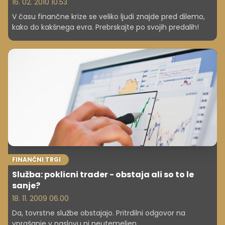
16. 02. 2010 10.53
V času finančne krize se veliko ljudi znajde pred dilemo,
kako do kakšnega evra. Prebrskajte po svojih predalih!
FINANČNI TRGI
Služba: poklicni trader - obstaja ali so to le
sanje?
18. 11. 2009 06.00
Da, tovrstne službe obstajajo. Pritrdilni odgovor na
vprašanje v naslovu ni neutemeljen.