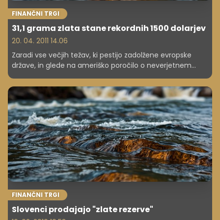
FINANČNI TRGI
31,1 grama zlata stane rekordnih 1500 dolarjev
20. 04. 2011 14.06
Zaradi vse večjih težav, ki pestijo zadolžene evropske
države, in glede na ameriško poročilo o neverjetnem
dolgu države je zlato spet najbolj vroča naložba ta hip.
FINANČNI TRGI
Slovenci prodajajo "zlate rezerve"