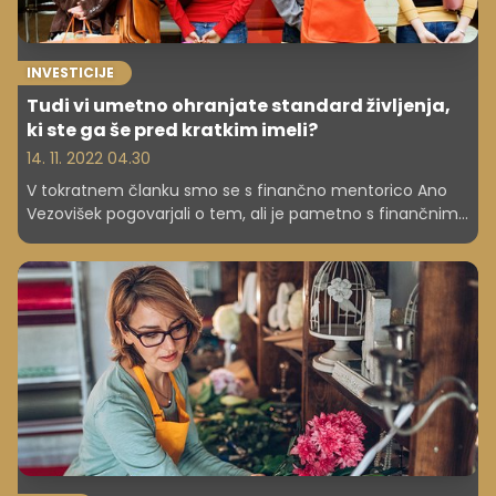
INVESTICIJE
Tudi vi umetno ohranjate standard življenja,
ki ste ga še pred kratkim imeli?
14. 11. 2022 04.30
V tokratnem članku smo se s finančno mentorico Ano
Vezovišek pogovarjali o tem, ali je pametno s finančnimi
rezervami, ki jih imamo na varčevalnih računih,
vzdrževati umetni standard življenja, torej nečesa, kar si s
trenutnimi plačami in dohodki ne moremo več privoščiti.