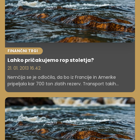
FINANČNI TRGI
Lahko pričakujemo rop stoletja?
21. 01. 2013 16.42
Nemčija se je odločila, da bo iz Francije in Amerike
pripeljala kar 700 ton zlatih rezerv. Transport takih
razsežnosti pa je tudi ogromen varnostni zalogaj, saj je
zlato priljubljena tarča vseh organiziranih kriminalnih
združb.