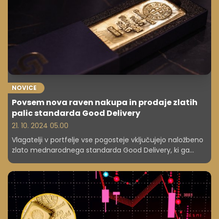
NOVICE
Povsem nova raven nakupa in prodaje zlatih
palic standarda Good Delivery
21. 10. 2024 05.00
Vlagatelji v portfelje vse pogosteje vključujejo naložbeno
zlato mednarodnega standarda Good Delivery, ki ga
ponuja tudi podjetje Goldman Graff v centru Ljubljane.
Gre za naložbo, idealno tudi za začetnike v svetu
borznega poslovanja. Kljub temu prinaša znatne donose.
Primer, pred desetletjem je bila borzna cena zlata mase
31,1035 gramov (unča) 945 ameriških dolarjev, te dni je
2.660. Borzna cena grama zlata je osnova za izračun