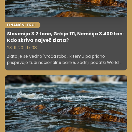
FINANČNI TRGI
Slovenija 3.2 tone, Grčija 111, Nemčija 3.400 ton:
Kdo skriva največ zlata?
23. 11. 2011 17.08
Zlato je še vedno 'vroča roba', k temu pa pridno
prispevajo tudi nacionalne banke. Zadnji podatki World
Gold Councila kažejo, da države pridno kopičijo zlate
rezerve, razkrivajo pa tudi, katere države imajo v lasti
največ te žlahtne kovine.