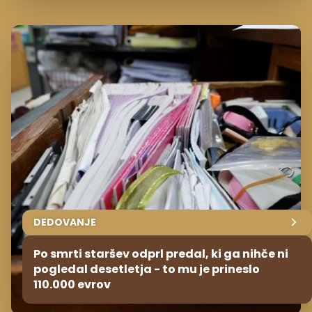
DEDOVANJE
Po smrti staršev odprl predal, ki ga nihče ni
pogledal desetletja - to mu je prineslo
110.000 evrov