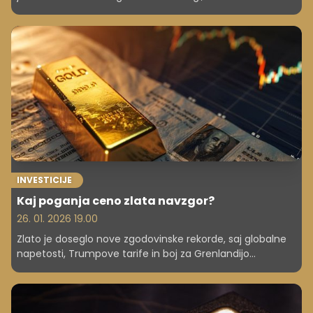
tokovi in sodobni finančni interesi.
INVESTICIJE
Kaj poganja ceno zlata navzgor?
26. 01. 2026 19.00
Zlato je doseglo nove zgodovinske rekorde, saj globalne
napetosti, Trumpove tarife in boj za Grenlandijo
povečujejo strah pred trgovinskimi vojnami. Kaj to
pomeni za vlagatelje?