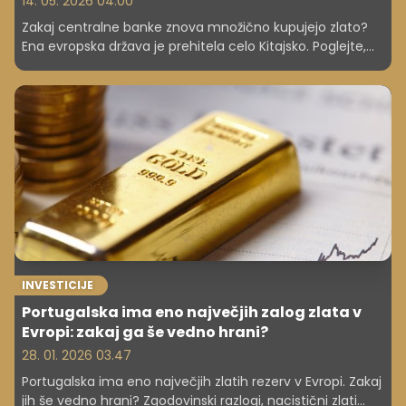
14. 05. 2026 04.00
Zakaj centralne banke znova množično kupujejo zlato?
Ena evropska država je prehitela celo Kitajsko. Poglejte,
kdo kopiči zlato in kaj to pomeni za prihodnost denarja.
INVESTICIJE
Portugalska ima eno največjih zalog zlata v
Evropi: zakaj ga še vedno hrani?
28. 01. 2026 03.47
Portugalska ima eno največjih zlatih rezerv v Evropi. Zakaj
jih še vedno hrani? Zgodovinski razlogi, nacistični zlati