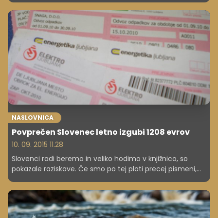
NASLOVNICA
Povprečen Slovenec letno izgubi 1208 evrov
10. 09. 2015 11.28
Slovenci radi beremo in veliko hodimo v knjižnico, so
pokazale raziskave. Če smo po tej plati precej pismeni,
pa so pokazale tudi, da smo povečini finančno bolj -
nepismeni. Zakaj zaradi tega na leto v povprečju
izgubimo 1208 evrov, smo vprašali finančno
strokovnjakinjo Ano Vezovišek.