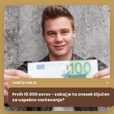
VARČEVANJE
Prvih 10.000 evrov - zakaj je ta znesek ključen
za uspešno varčevanje?