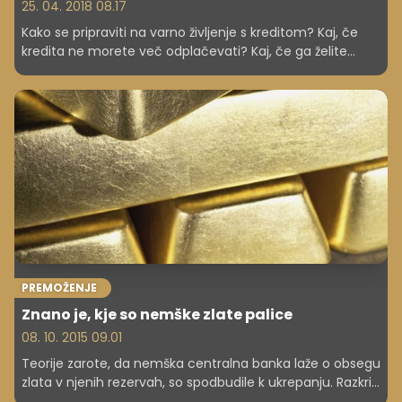
25. 04. 2018 08.17
Kako se pripraviti na varno življenje s kreditom? Kaj, če
kredita ne morete več odplačevati? Kaj, če ga želite
vnaprej poplačati?
PREMOŽENJE
Znano je, kje so nemške zlate palice
08. 10. 2015 09.01
Teorije zarote, da nemška centralna banka laže o obsegu
zlata v njenih rezervah, so spodbudile k ukrepanju. Razkrili
so vse podrobnosti, lokacije in status vsake zlate palice.