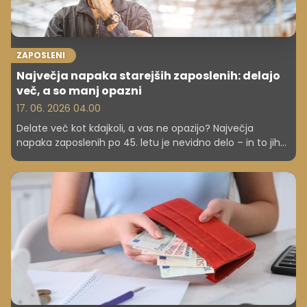
ZAPOSLENI
Največja napaka starejših zaposlenih: delajo
več, a so manj opazni
17. 06. 2026 04.00
Delate več kot kdajkoli, a vas ne opazijo? Največja
napaka zaposlenih po 45. letu je nevidno delo – in to jih
stane povišice.