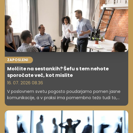
razvojnega partnerja ene večjih evropskih skupin na
področju prezračevanja, Skupine Volution. Danes je
njegova ključna naloga razvoj novih tehnologij in rešitev
za mednarodne trge.
ZAPOSLENI
Molčite na sestankih? Šefu s tem nehote
sporočate več, kot mislite
16. 07. 2026 08.36
V poslovnem svetu pogosto poudarjamo pomen jasne
komunikacije, a v praksi ima pomembno težo tudi to,
česar ne izrečemo. Tišina na sestankih ni nujno znak
pasivnosti ali nezainteresiranosti, vendar jo sodelavci in
nadrejeni pogosto razumejo prav na ta način. V
dinamičnem delovnem okolju, kjer se pričakuje
sodelovanje, lahko dolgotrajen molk nehote ustvarja