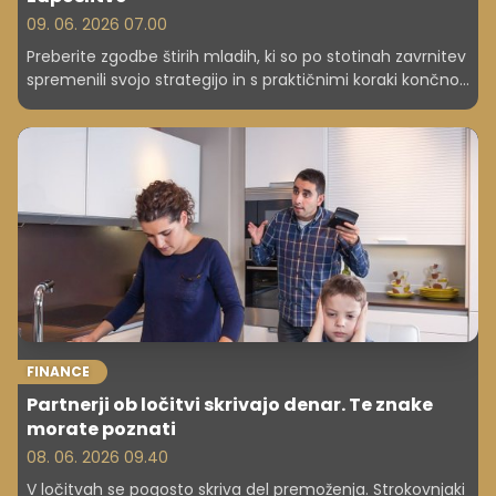
09. 06. 2026 07.00
Preberite zgodbe štirih mladih, ki so po stotinah zavrnitev
spremenili svojo strategijo in s praktičnimi koraki končno
prišli do svoje prve redne zaposlitve ali pripravništva.
FINANCE
Partnerji ob ločitvi skrivajo denar. Te znake
morate poznati
08. 06. 2026 09.40
V ločitvah se pogosto skriva del premoženja. Strokovnjaki