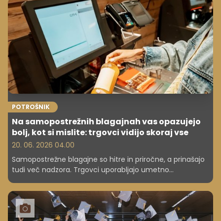
POTROŠNIK
Na samopostrežnih blagajnah vas opazujejo
bolj, kot si mislite: trgovci vidijo skoraj vse
20. 06. 2026 04.00
Samopostrežne blagajne so hitre in priročne, a prinašajo
tudi več nadzora. Trgovci uporabljajo umetno
inteligenco, kamere in ponovna skeniranja, da preprečijo
kraje.