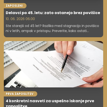
ZAPOSLENI
Delavci po 45. letu: zato ostanejo brez povišice
10. 06. 2026 06.00
Ste starejši od 45 let? Razlika med stagnacijo in povišico
ni v letih, ampak v pristopu. Preverite, kako ostati
nepogrešljivi.
PRVA ZAPOSLITEV
4 konkretni nasveti za uspešno iskanje prve
zaposlitve