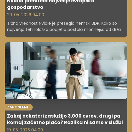
Nvidia prehitela največje evropsko
gospodarstvo
20. 05. 2026 04.00
Tržna vrednost Nvidie je presegla nemški BDP. Kako so
največja tehnološka podjetja postala močnejša od držav
in kaj to pomeni za gospodarstvo?
ZAPOSLENI
Zakaj nekateri zaslužijo 3.000 evrov, drugi pa
komaj začetno plačo? Razlika ni samo v službi
19. 05. 2026 04.00