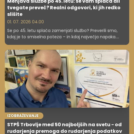
Menjava službe po 45. letu: se vam splača ali
tvegate preveč? Realni odgovori, ki jih redko
slišite
01. 07. 2026 04.00
Se po 45. letu splača zamenjati službo? Preverili smo,
kdaj je to smiselna poteza – in kdaj največja napaka.
Konkretni nasveti za varno odločitev.
IZOBRAŽEVANJE
STPŠ Trbovlje med 50 najboljših na svetu - od
rudarjenja premoga do rudarjenja podatkov