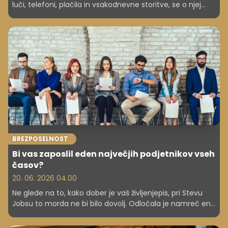
luči, telefoni, plačila in vsakodnevne storitve, se o njej
sploh ne sprašujemo. A že kratek izpad bi razkril, kako
močno smo od nje odvisni. Kaj bi se torej v resnici
zgodilo, če bi Slovenija za en dan ostala brez elektrike?
BREZPOSELNOST
Bi vas zaposlil eden največjih podjetnikov vseh
časov?
20. 06. 2026 04.00
Ne glede na to, kako dober je vaš življenjepis, pri Stevu
Jobsu to morda ne bi bilo dovolj. Odločala je namreč ena
nepričakovana stvar – ki nima veliko opraviti z vašimi
izkušnjami, ampak z vami kot osebo.