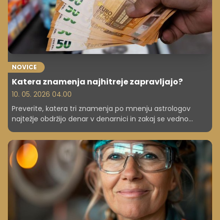
NOVICE
Katera znamenja najhitreje zapravljajo?
10. 05. 2026 04.00
Preverite, katera tri znamenja po mnenju astrologov
najtežje obdržijo denar v denarnici in zakaj se vedno
znajdejo v rdečih številkah.