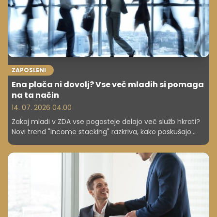
vtise, ki vplivajo na kariero, odnose in tudi na zaznavo
kompetenc posameznika.
ZAPOSLENI
Ena plača ni dovolj? Vse več mladih si pomaga
na ta način
14. 07. 2026 04.00
Zakaj mladi v ZDA vse pogosteje delajo več služb hkrati?
Novi trend "income stacking" razkriva, kako poskušajo
ujeti večji zaslužek – in tudi več izkušenj.