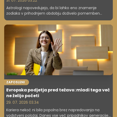
31. 07. 2026 03.22
Astrologi napovedujejo, da bi lahko eno znamenje
zodiaka v prihodnjem obdobju doživelo pomemben
karierni preboj. Čaka ga več odgovornosti, priznanje in
morda celo napredovanje.
ZAPOSLENI
Evropska podjetja pred težavo: mladi tega več
ne želijo početi
29. 07. 2026 03.34
Kariera nekoč ni bila popolna brez napredovanja na
vodstveni položaj. Danes vse več pripadnikov generacije