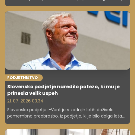
Z pravi: ne, hvala. Zakaj mladi nočejo postati šefi?
PODJETNIŠTVO
Slovensko podjetje naredilo potezo, ki mu je
prinesla velik uspeh
21. 07. 2026 03.34
Slovensko podjetje i-Vent je v zadnjih letih doživelo
pomembno preobrazbo. Iz podjetja, ki je bilo dolga leta
prepoznavno predvsem kot ponudnik in distributer
decentraliziranih prezračevalnih rešitev, se je razvilo v