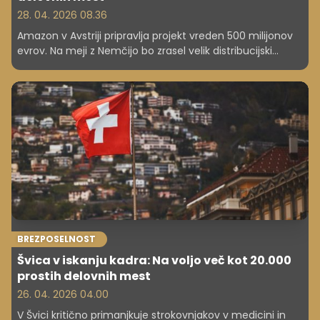
28. 04. 2026 08.36
Amazon v Avstriji pripravlja projekt vreden 500 milijonov
evrov. Na meji z Nemčijo bo zrasel velik distribucijski
center z novimi priložnostmi za zaposlitev.
BREZPOSELNOST
Švica v iskanju kadra: Na voljo več kot 20.000
prostih delovnih mest
26. 04. 2026 04.00
V Švici kritično primanjkuje strokovnjakov v medicini in