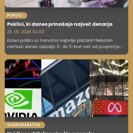
POKLICI
Poklici, ki danes prinašajo največ denarja
25. 05. 2026 04.00
Kateri poklici so trenutno najbolje plačani? Nekateri
namreč danes zaslužijo 2- do 5-krat več od povprečja.
Pregled globalnih trendov in slovenskega trga razkriva, kje
so najvišje plače – in zakaj. Poglejte, kateri poklici so letos
najdonosnejši.
GOSPODARSTVO