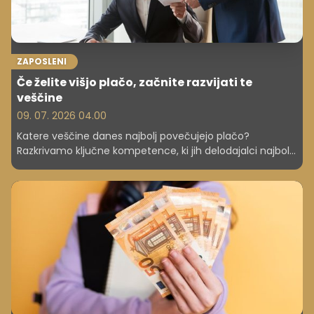
ZAPOSLENI
Če želite višjo plačo, začnite razvijati te
veščine
09. 07. 2026 04.00
Katere veščine danes najbolj povečujejo plačo?
Razkrivamo ključne kompetence, ki jih delodajalci najbolj
plačajo.