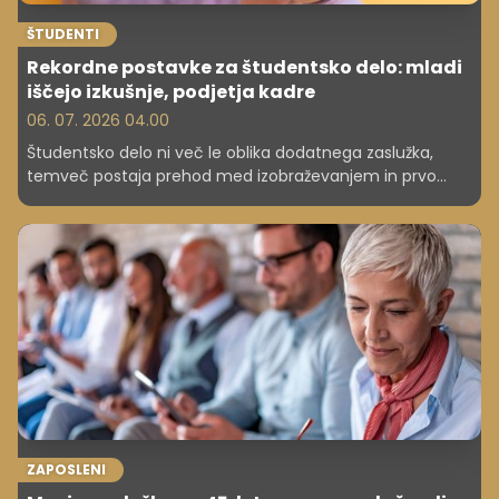
ŠTUDENTI
Rekordne postavke za študentsko delo: mladi
iščejo izkušnje, podjetja kadre
06. 07. 2026 04.00
Študentsko delo ni več le oblika dodatnega zaslužka,
temveč postaja prehod med izobraževanjem in prvo
redno zaposlitvijo. Generacija Z vse bolj vpliva na
slovenski trg dela, kjer mladi želijo predvsem izkušnje,
delodajalci pa v njih iščejo prihodnje zaposlene.
ZAPOSLENI