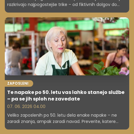
razkrivajo najpogostejše trike – od fiktivnih dolgov do
kriptovalut – in kako jih prepoznati.
ZAPOSLENI
Te napake po 50. letu vas lahko stanejo službe
– pa se jih sploh ne zavedate
07. 06. 2026 04.00
Veliko zaposlenih po 50. letu dela enake napake – ne
zaradi znanja, ampak zaradi navad. Preverite, katere
lahko ogrozijo vašo kariero.