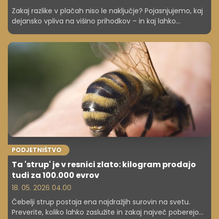
Zakaj razlike v plačah niso le naključje? Pojasnjujemo, kaj
dejansko vpliva na višino prihodkov – in kaj lahko
naredite, da jih povečate. Zakaj torej nekateri zaslužijo
več kot drugi v Sloveniji?
PODJETNIŠTVO
Ta 'strup' je v resnici zlato: kilogram prodajo
tudi za 100.000 evrov
18. 05. 2026 04.00
Čebelji strup postaja ena najdražjih surovin na svetu.
Preverite, koliko lahko zaslužite in zakaj največ poberejo