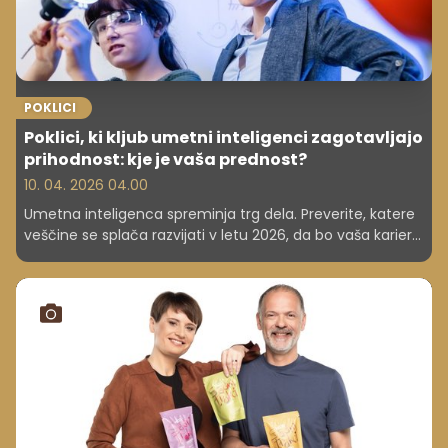
POKLICI
Poklici, ki kljub umetni inteligenci zagotavljajo
prihodnost: kje je vaša prednost?
10. 04. 2026 04.00
Umetna inteligenca spreminja trg dela. Preverite, katere
veščine se splača razvijati v letu 2026, da bo vaša kariera
odporna na avtomatizacijo in tehnološke spremembe.