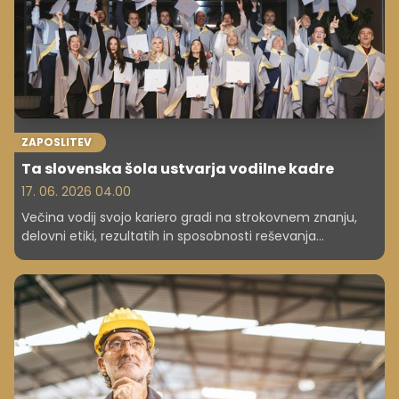
ZAPOSLITEV
Ta slovenska šola ustvarja vodilne kadre
17. 06. 2026 04.00
Večina vodij svojo kariero gradi na strokovnem znanju,
delovni etiki, rezultatih in sposobnosti reševanja
problemov. Prav te lastnosti jim omogočijo napredovanje
in prevzemanje vse večje odgovornosti. Vendar se na
določeni točki kariere zgodi zanimiva sprememba. Izzivi
niso več zgolj strokovni ali operativni. Postanejo širši,
kompleksnejši in pogosto tudi bolj nepredvidljivi.