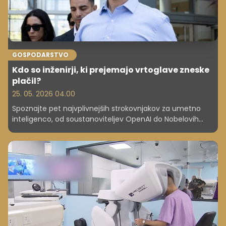
GOSPODARSTVO
Kdo so inženirji, ki prejemajo vrtoglave zneske
plačil?
25. 05. 2026 04.00
Spoznajte pet najvplivnejših strokovnjakov za umetno
inteligenco, od soustanoviteljev OpenAI do Nobelovih
nagrajencev, in poglejte, kakšne so njihove astronomske
plače.