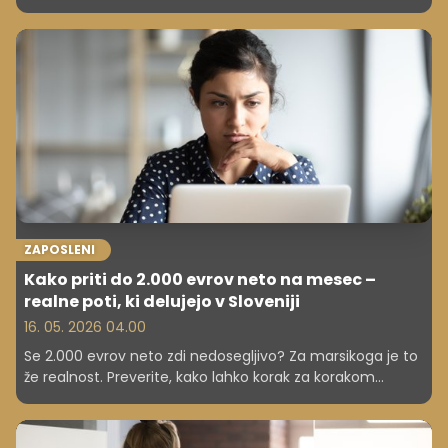
posredniki.
ZAPOSLENI
Kako priti do 2.000 evrov neto na mesec –
realne poti, ki delujejo v Sloveniji
16. 05. 2026 04.00
Se 2.000 evrov neto zdi nedosegljivo? Za marsikoga je to
že realnost. Preverite, kako lahko korak za korakom
pridete do višjih prihodkov.