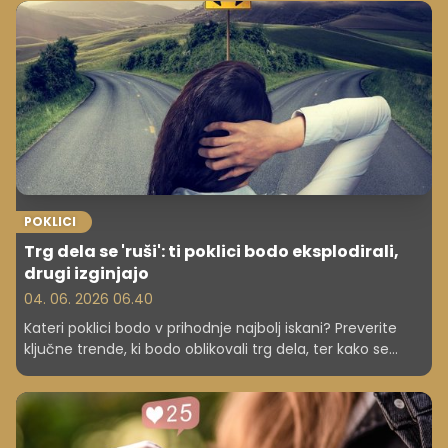
POKLICI
Trg dela se 'ruši': ti poklici bodo eksplodirali,
drugi izginjajo
04. 06. 2026 06.40
Kateri poklici bodo v prihodnje najbolj iskani? Preverite
ključne trende, ki bodo oblikovali trg dela, ter kako se
lahko nanje pripravite že danes.