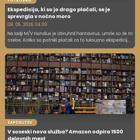
POTROŠNIK
Ekspedicija, ki so jo drago plačali, se je
sprevrgla v nočno moro
08. 05. 2026 04.00
Na ladji M/V Hondius je izbruhnil hantavirus, umrle so že tri
osebe. Koliko so potniki plačali za to luksuzno ekspedicijo?
Stroški so zelo visoki.
ZAPOSLITEV
V soseski nova služba? Amazon odpira 1500
delovnih mest