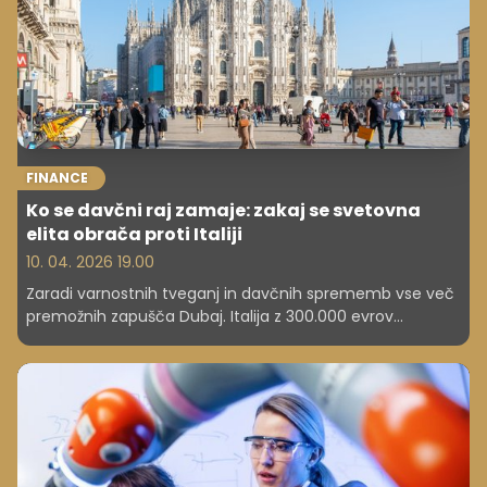
FINANCE
Ko se davčni raj zamaje: zakaj se svetovna
elita obrača proti Italiji
10. 04. 2026 19.00
Zaradi varnostnih tveganj in davčnih sprememb vse več
premožnih zapušča Dubaj. Italija z 300.000 evrov
pavšalnega davka in Milanom v ospredju postaja nova
evropska izbira za globalno elito.