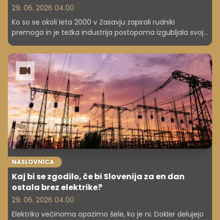
29. 06. 2026 04.00
Ko so se okoli leta 2000 v Zasavju zapirali rudniki
premoga in je težka industrija postopoma izgubljala svoj
pomen, je regija ostala brez svojega dolgoletnega
gospodarskega središča. V času negotovosti in iskanja
novih razvojnih poti si je le malokdo predstavljal, da bo
prav ena tamkajšnjih srednjih šol čez nekaj let postala del
svetovne izobraževalne elite. A prav to se je zgodilo.
NASLOVNICA
Kaj bi se zgodilo, če bi Slovenija za en dan
ostala brez elektrike?
29. 06. 2026 04.00
Elektriko večinoma opazimo šele, ko je ni. Dokler delujejo