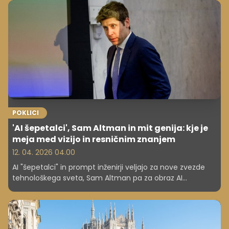
POKLICI
'AI šepetalci', Sam Altman in mit genija: kje je
meja med vizijo in resničnim znanjem
12. 04. 2026 04.00
AI "šepetalci" in prompt inženirji veljajo za nove zvezde
tehnološkega sveta, Sam Altman pa za obraz AI
revolucije. Stroka opozarja: vloga brez tehničnega znanja
ima jasne meje.