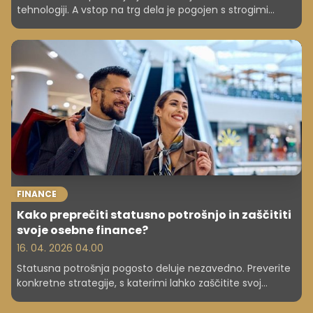
tehnologiji. A vstop na trg dela je pogojen s strogimi
pravili glede delovnih dovoljenj.
FINANCE
Kako preprečiti statusno potrošnjo in zaščititi
svoje osebne finance?
16. 04. 2026 04.00
Statusna potrošnja pogosto deluje nezavedno. Preverite
konkretne strategije, s katerimi lahko zaščitite svoj
proračun pred primerjanjem, pritiskom okolice in
impulzivnimi nakupi.