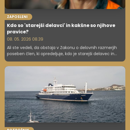
ZAPOSLENI
Kdo so 'starejši delavci' in kakšne so njihove
pravice?
08. 05. 2026 08.39
Ali ste vedeli, da obstaja v Zakonu o delovnih razmerjih
poseben člen, ki opredeljuje, kdo je starejši delavec in
kakšne so njegove pravice?