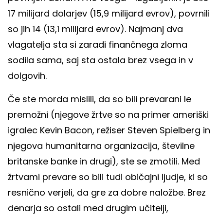
17 milijard dolarjev (15,9 milijard evrov), povrnili
so jih 14 (13,1 milijard evrov). Najmanj dva
vlagatelja sta si zaradi finančnega zloma
sodila sama, saj sta ostala brez vsega in v
dolgovih.
Če ste morda mislili, da so bili prevarani le
premožni (njegove žrtve so na primer ameriški
igralec Kevin Bacon, režiser Steven Spielberg in
njegova humanitarna organizacija, številne
britanske banke in drugi), ste se zmotili. Med
žrtvami prevare so bili tudi običajni ljudje, ki so
resnično verjeli, da gre za dobre naložbe. Brez
denarja so ostali med drugim učitelji,