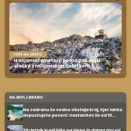
IGRE NA SREČO
Italijanski smetarji pomagali najti
srečko z milijonskim dobitkom
NAJBOLJ BRANO
Na Jadranu še vedno obstaja kraj, kjer lahko
dopustujete poceni: nastanitev že od 10
evrov, kosilo za pet evrov
20-letnik kupil hišo na slepo in danes mu vsi