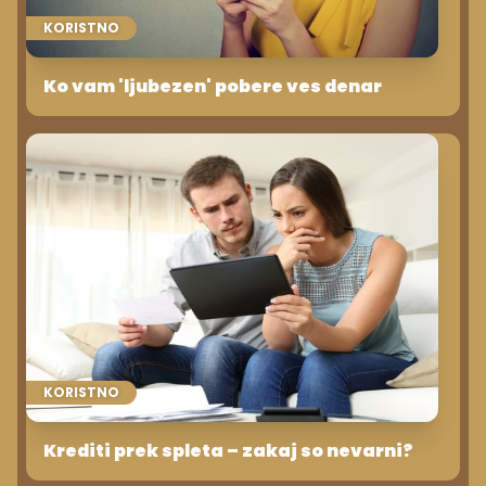
KORISTNO
Ko vam 'ljubezen' pobere ves denar
KORISTNO
Krediti prek spleta – zakaj so nevarni?