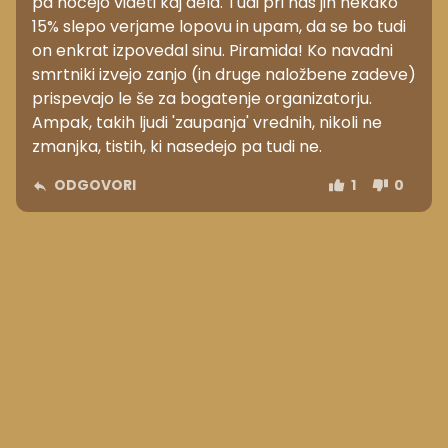
pa nočejo videti kaj dela. Tudi pri nas jih nekako
15% slepo verjame lopovu in upam, da se bo tudi
on enkrat izpovedal sinu. Piramida! Ko navadni
smrtniki izvejo zanjo (in druge naložbene zadeve)
prispevajo le še za bogatenje organizatorju.
Ampak, takih ljudi 'zaupanja' vrednih, nikoli ne
zmanjka, tistih, ki nasedejo pa tudi ne.
ODGOVORI
1
0