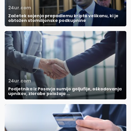
24ur.com
Začetek sojenja propadlemu kripto velikanu, ki je
obtožen stomilijonske podkupnine
24ur.com
Podjetnika iz Posavja sumijo goljufije, oškodovanja
upnikov, zlorabe položaja ...