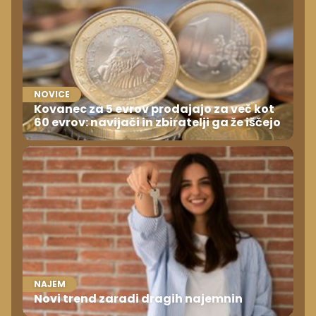
NOVICE
Kovanec za 5 evrov prodajajo za več kot
60 evrov: navijači in zbiratelji ga že iščejo
NAJEM
Novi trend zaradi dragih najemnin