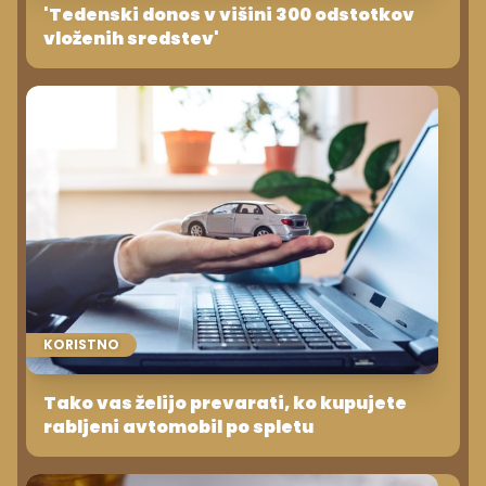
'Tedenski donos v višini 300 odstotkov
vloženih sredstev'
KORISTNO
Tako vas želijo prevarati, ko kupujete
rabljeni avtomobil po spletu