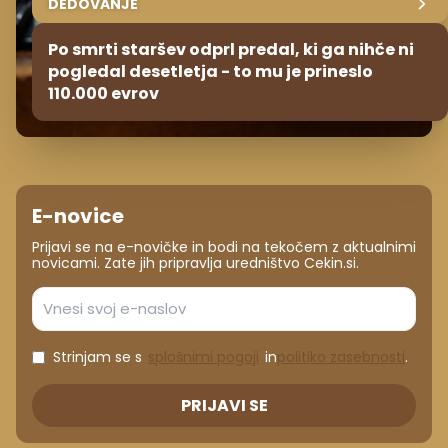
DEDOVANJE
Po smrti staršev odprl predal, ki ga nihče ni
pogledal desetletja - to mu je prineslo
110.000 evrov
E-novice
Prijavi se na e-novičke in bodi na tekočem z aktualnimi
novicami. Zate jih pripravlja uredništvo Cekin.si.
Strinjam se s
splošnimi pogoji
in
politiko zasebnosti
.
PRIJAVI SE