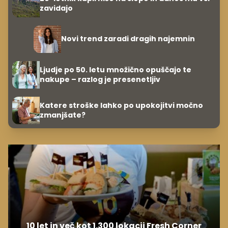
zavidajo
Novi trend zaradi dragih najemnin
Ljudje po 50. letu množično opuščajo te
nakupe – razlog je presenetljiv
Katere stroške lahko po upokojitvi močno
zmanjšate?
10 let in več kot 1.300 lokacij Fresh Corner