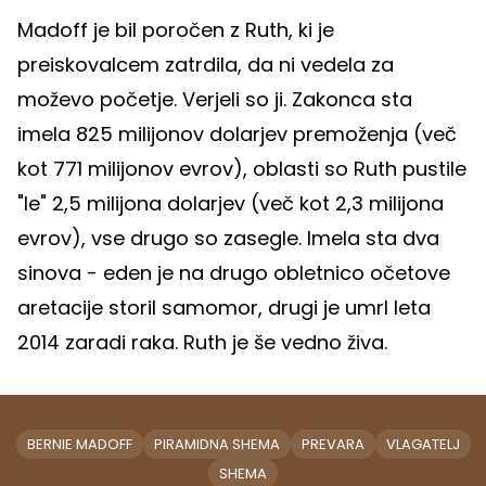
Madoff je bil poročen z Ruth, ki je
preiskovalcem zatrdila, da ni vedela za
moževo početje. Verjeli so ji. Zakonca sta
imela 825 milijonov dolarjev premoženja (več
kot 771 milijonov evrov), oblasti so Ruth pustile
"le" 2,5 milijona dolarjev (več kot 2,3 milijona
evrov), vse drugo so zasegle. Imela sta dva
sinova - eden je na drugo obletnico očetove
aretacije storil samomor, drugi je umrl leta
2014 zaradi raka. Ruth je še vedno živa.
BERNIE MADOFF
PIRAMIDNA SHEMA
PREVARA
VLAGATELJ
SHEMA