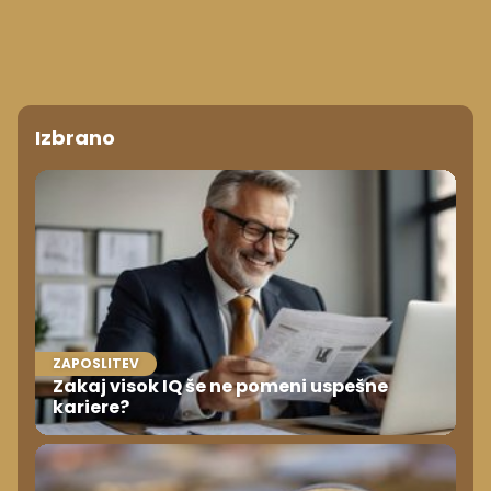
Izbrano
ZAPOSLITEV
Zakaj visok IQ še ne pomeni uspešne
kariere?