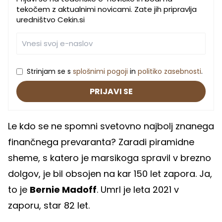
tekočem z aktualnimi novicami. Zate jih pripravlja
uredništvo Cekin.si
Strinjam se s
splošnimi pogoji
in
politiko zasebnosti
.
PRIJAVI SE
Le kdo se ne spomni svetovno najbolj znanega
finančnega prevaranta? Zaradi piramidne
sheme, s katero je marsikoga spravil v brezno
dolgov, je bil obsojen na kar 150 let zapora. Ja,
to je
Bernie Madoff
. Umrl je leta 2021 v
zaporu, star 82 let.