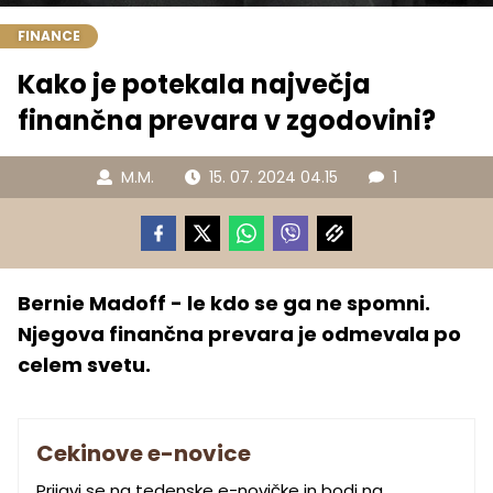
FINANCE
Kako je potekala največja
finančna prevara v zgodovini?
M.M.
15. 07. 2024 04.15
1
Bernie Madoff - le kdo se ga ne spomni.
Njegova finančna prevara je odmevala po
celem svetu.
Cekinove e-novice
Prijavi se na tedenske e-novičke in bodi na