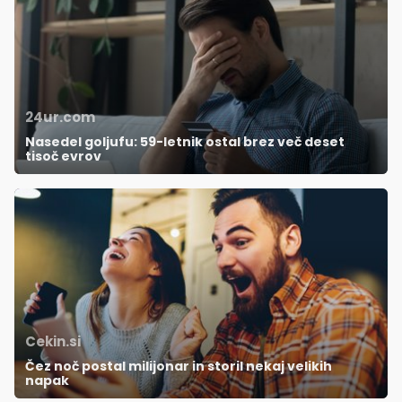
24ur.com
Nasedel goljufu: 59-letnik ostal brez več deset
tisoč evrov
Cekin.si
Čez noč postal milijonar in storil nekaj velikih
napak