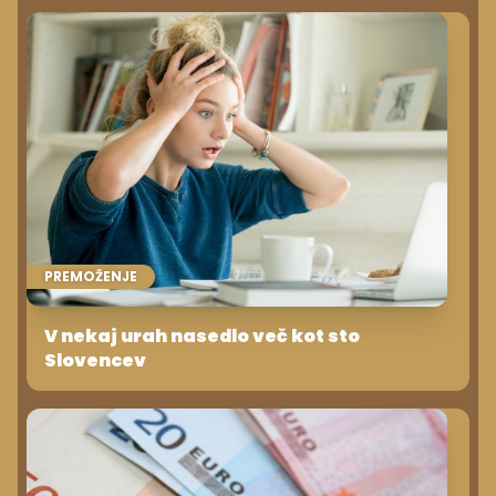
PREMOŽENJE
V nekaj urah nasedlo več kot sto
Slovencev