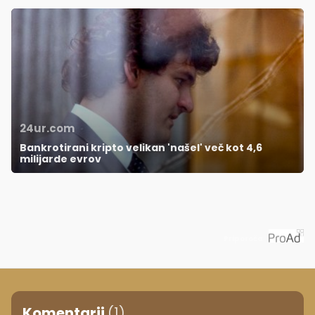
24ur.com
Bankrotirani kripto velikan 'našel' več kot 4,6
milijarde evrov
Priporoča
Komentarji
(1)