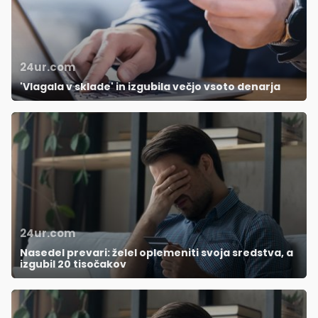
24ur.com
'Vlagala v sklade' in izgubila večjo vsoto denarja
24ur.com
Nasedel prevari: želel oplemeniti svoja sredstva, a
izgubil 20 tisočakov