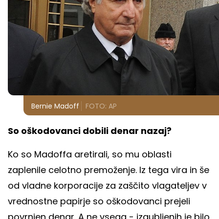
Bernie Madoff
FOTO: AP
So oškodovanci dobili denar nazaj?
Ko so Madoffa aretirali, so mu oblasti
zaplenile celotno premoženje. Iz tega vira in še
od vladne korporacije za zaščito vlagateljev v
vrednostne papirje so oškodovanci prejeli
povrnjen denar. A ne vsega - izgubljenih je bilo