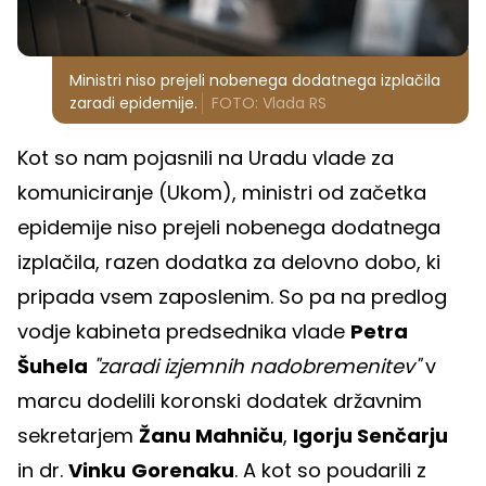
Ministri niso prejeli nobenega dodatnega izplačila
zaradi epidemije.
FOTO: Vlada RS
Kot so nam pojasnili na Uradu vlade za
komuniciranje (Ukom), ministri od začetka
epidemije niso prejeli nobenega dodatnega
izplačila, razen dodatka za delovno dobo, ki
pripada vsem zaposlenim. So pa na predlog
vodje kabineta predsednika vlade
Petra
Šuhela
"zaradi izjemnih nadobremenitev"
v
marcu dodelili koronski dodatek državnim
sekretarjem
Žanu Mahniču
,
Igorju Senčarju
in dr.
Vinku
Gorenaku
. A kot so poudarili z