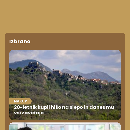
Izbrano
NAKUP
20-letnik kupil hišo na slepo in danes mu
vsi zavidajo