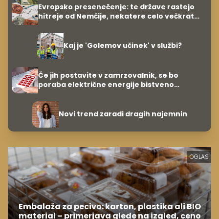
Evropsko presenečenje: te države rastejo
hitreje od Nemčije, nekatere celo večkrat
hitreje
Kaj je 'Golemov učinek' v službi?
Če jih postavite v zamrzovalnik, se bo
poraba električne energije bistveno
zmanjšala
Novi trend zaradi dragih najemnin
OGLAS
Embalaža za pecivo: karton, plastika ali BIO
material – primerjava glede na izgled, ceno