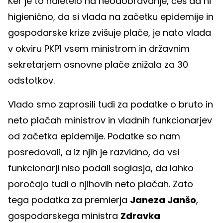
Ker je to naletelo na neodobravanje, češ da ni
higienično, da si vlada na začetku epidemije in
gospodarske krize zvišuje plače, je nato vlada
v okviru PKP1 vsem ministrom in državnim
sekretarjem osnovne plače znižala za 30
odstotkov.
Vlado smo zaprosili tudi za podatke o bruto in
neto plačah ministrov in vladnih funkcionarjev
od začetka epidemije. Podatke so nam
posredovali, a iz njih je razvidno, da vsi
funkcionarji niso podali soglasja, da lahko
poročajo tudi o njihovih neto plačah. Zato
tega podatka za premierja
Janeza Janšo
,
gospodarskega ministra
Zdravka