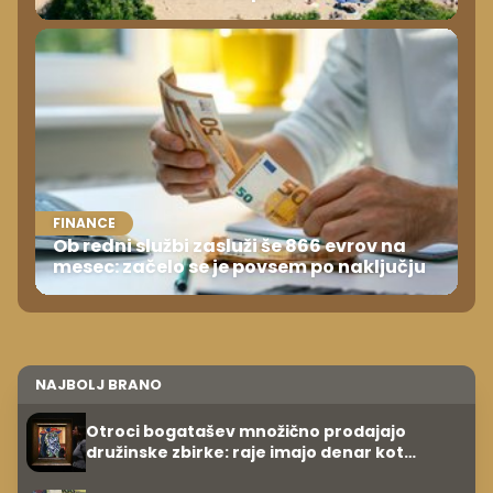
FINANCE
Ob redni službi zasluži še 866 evrov na
mesec: začelo se je povsem po naključju
NAJBOLJ BRANO
Otroci bogatašev množično prodajajo
družinske zbirke: raje imajo denar kot
umetnine