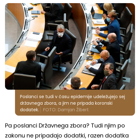
Poslanci se tudi v času epidemije udeležujejo sej
državnega zbora, a jim ne pripada koronski
dodatek.
FOTO: Damjan Žibert
Pa poslanci Državnega zbora? Tudi njim po
zakonu ne pripadajo dodatki, razen dodatka