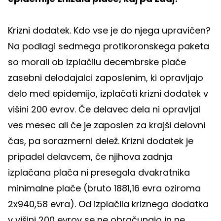
Krizni dodatek. Kdo vse je do njega upravičen?
Na podlagi sedmega protikoronskega paketa
so morali ob izplačilu decembrske plače
zasebni delodajalci zaposlenim, ki opravljajo
delo med epidemijo, izplačati krizni dodatek v
višini 200 evrov. Če delavec dela ni opravljal
ves mesec ali če je zaposlen za krajši delovni
čas, pa sorazmerni delež. Krizni dodatek je
pripadel delavcem, če njihova zadnja
izplačana plača ni presegala dvakratnika
minimalne plače (bruto 1881,16 evra oziroma
2x940,58 evra). Od izplačila kriznega dodatka
v višini 200 evrov se ne obračunajo in ne