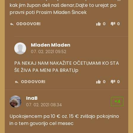
kak jim župan deli naš denar,Dajte to urejat po
pravni poti Prosim Mladen Šincek
ODGOVORI
0
0
Mladen Mladen
07. 02. 2021 09.52
PA NEKAJ NAM NAKAŽITE OČETI,MAMI KO STA
ŠE ŽIVA PA MENI PA BRATI,lp
ODGOVORI
0
0
InaB
+4
07. 02. 2021 08.34
Upokojencem pa 10 € oz. 15 € zvišajo pokojnino
in o tem govorijo cel mesec