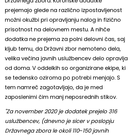
Državnega zbora. Koronske dodatke
prejemajo glede na različno izpostavljenost
možni okužbi pri opravljanju nalog in fizično
prisotnost na delovnem mestu. A nihče
dodatka ne prejema za polni delovni čas, saj
kljub temu, da Državni zbor nemoteno dela,
velika večina javnih uslužbencev delo opravlja
od doma. V oddelkih so organizirane ekipe, ki
se tedensko oziroma po potrebi menjajo. S
tem namreč zagotavljajo, da je med
zaposlenimi čim manj neposrednih stikov.
"Za november 2020 je dodatek prejelo 316
uslužbencev, (dnevno je sicer v poslopju
Državnega zbora le okoli 110
–
150 javnih