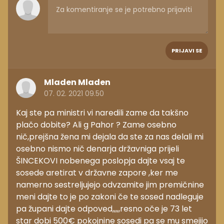
PRIJAVI SE
Mladen Mladen
07. 02. 2021 09.50
Kaj ste pa ministri vi naredili zame da takšno
plačo dobite? Ali g Pahor ? Zame osebno
nič,prejšna žena mi dejala da ste za nas delali mi
osebno nismo nič denarja državniga prijeli
ŠINCEKOVI nobenega poslopja dajte vsaj te
sosede aretirat v državne zapore ,ker me
namerno sestreljujejo odvzamite jim premičnine
meni dajte to je po zakoni če te sosed nadleguje
pa župani dajte odpoved,,,,,resno oče je 73 let
star dobi 500€ pokojnine sosedi pa se mu smejijo