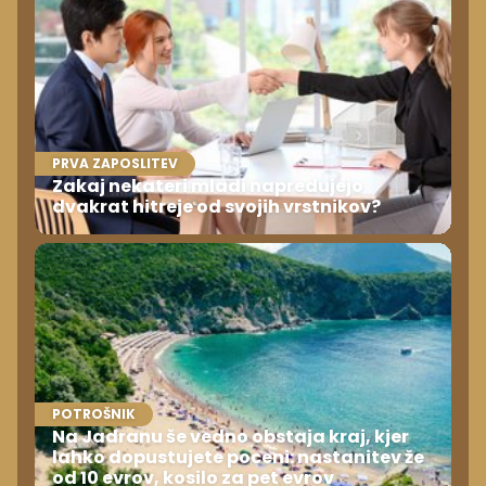
PRVA ZAPOSLITEV
Zakaj nekateri mladi napredujejo
dvakrat hitreje od svojih vrstnikov?
POTROŠNIK
Na Jadranu še vedno obstaja kraj, kjer
lahko dopustujete poceni: nastanitev že
od 10 evrov, kosilo za pet evrov