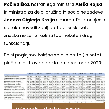
Počivalška
, notranjega ministra
Aleša Hojsa
in ministra za delo, družino in socialne zadeve
Janeza Ciglerja Kralja
nimamo. Pri omenjenih
so tako navedli zgolj bruto znesek. Neto
zneska ne želijo razkriti tudi nekateri drugi
funkcionarji.
Pa si poglejmo, kakšne so bile bruto (in neto)
plače ministrov od aprila do decembra 2020:
Plače ministrov od aprila do decembra