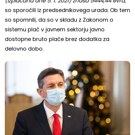
(izplačana dne 5. 1. 2021) znaša 5444,44 evra,"
so sporočili iz predsednikovega urada. Ob tem
so spomnili, da so v skladu z Zakonom o
sistemu plač v javnem sektorju javno
dostopne bruto plače brez dodatka za
delovno dobo.