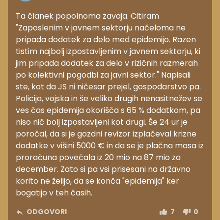
Ta članek popolnoma zavaja. Citiram
"Zaposlenim v javnem sektorju načeloma ne
pripada dodatek za delo med epidemijo. Razen
tistim najbolj izpostavljenim v javnem sektorju, ki
jim pripada dodatek za delo v rizičnih razmerah
po kolektivni pogodbi za javni sektor." Napisali
ste, kot da JS ni ničesar prejel, gospodarstvo pa.
Policija, vojska in še veliko drugih nenasitnežev se
ves čas epidemija okorišča s 65 % dodatkom, pa
niso nič bolj izpostavljeni kot drugi. Še 24 ur je
poročal, da si je gozdni revizor izplačeval krizne
dodatke v višini 5000 € in da se je plačna masa iz
proračuna povečala iz 20 mio na 87 mio za
december. Zato si pa vsi prisesani na državno
korito ne želijo, da se konča "epidemija" ker
bogatijo v teh časih.
ODGOVORI
7
0