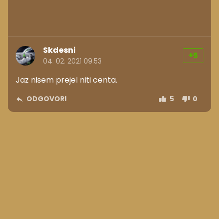
Skdesni
+5
04. 02. 2021 09.53
Jaz nisem prejel niti centa.
ODGOVORI
5
0