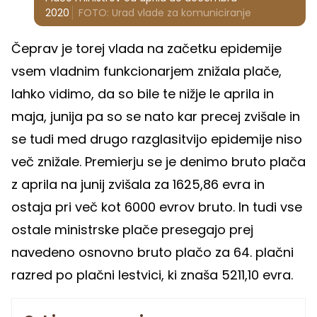
2020
FOTO: Urad vlade za komuniciranje
Čeprav je torej vlada na začetku epidemije
vsem vladnim funkcionarjem znižala plače,
lahko vidimo, da so bile te nižje le aprila in
maja, junija pa so se nato kar precej zvišale in
se tudi med drugo razglasitvijo epidemije niso
več znižale. Premierju se je denimo bruto plača
z aprila na junij zvišala za 1625,86 evra in
ostaja pri več kot 6000 evrov bruto. In tudi vse
ostale ministrske plače presegajo prej
navedeno osnovno bruto plačo za 64. plačni
razred po plačni lestvici, ki znaša 5211,10 evra.