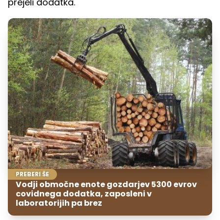
prejeli dodatka.
PREBERI ŠE
Vodji območne enote gozdarjev 5300 evrov
covidnega dodatka, zaposleni v
laboratorijih pa brez