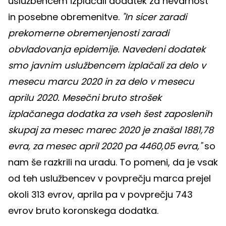
uslužbencem izplačali dodatek za nevarnost
in posebne obremenitve.
"In sicer zaradi
prekomerne obremenjenosti zaradi
obvladovanja epidemije. Navedeni dodatek
smo javnim uslužbencem izplačali za delo v
mesecu marcu 2020 in za delo v mesecu
aprilu 2020. Mesečni bruto strošek
izplačanega dodatka za vseh šest zaposlenih
skupaj za mesec marec 2020 je znašal 1881,78
evra, za mesec april 2020 pa 4460,05 evra,"
so
nam še razkrili na uradu. To pomeni, da je vsak
od teh uslužbencev v povprečju marca prejel
okoli 313 evrov, aprila pa v povprečju 743
evrov bruto koronskega dodatka.