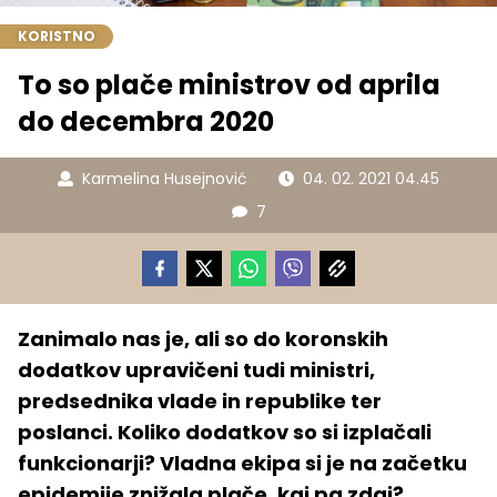
KORISTNO
To so plače ministrov od aprila
do decembra 2020
Karmelina Husejnović
04. 02. 2021 04.45
7
Zanimalo nas je, ali so do koronskih
dodatkov upravičeni tudi ministri,
predsednika vlade in republike ter
poslanci. Koliko dodatkov so si izplačali
funkcionarji? Vladna ekipa si je na začetku
epidemije znižala plače, kaj pa zdaj?