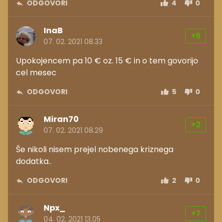
ODGOVORI
4
0
InaB
+5
07. 02. 2021 08.33
Upokojencem pa 10 € oz. 15 € in o tem govorijo
cel mesec
ODGOVORI
5
0
Miran70
+2
07. 02. 2021 08.29
Še nikoli nisem prejel nobenega kriznega
dodatka..
ODGOVORI
2
0
Npx_
+7
04. 02. 2021 13.05