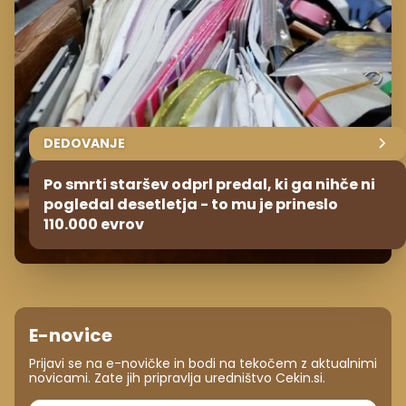
pogledal desetletja - to mu je prineslo
110.000 evrov
E-novice
Prijavi se na e-novičke in bodi na tekočem z aktualnimi
novicami. Zate jih pripravlja uredništvo Cekin.si.
Strinjam se s
splošnimi pogoji
in
politiko zasebnosti
.
PRIJAVI SE