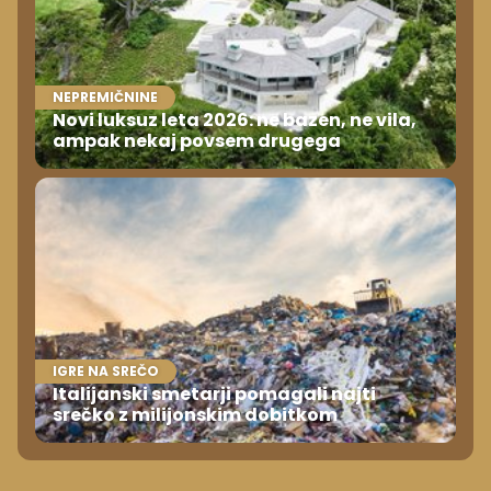
IGRE NA SREČO
Italijanski smetarji pomagali najti
srečko z milijonskim dobitkom
NAJBOLJ BRANO
Na Jadranu še vedno obstaja kraj, kjer lahko
dopustujete poceni: nastanitev že od 10
evrov, kosilo za pet evrov
20-letnik kupil hišo na slepo in danes mu vsi
zavidajo