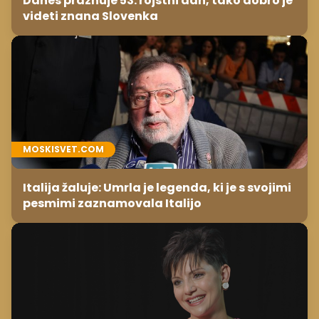
MOSKISVET.COM
Italija žaluje: Umrla je legenda, ki je s svojimi
pesmimi zaznamovala Italijo
BIBALEZE.SI
Tanja Žagar iskreno: Živeli smo na 40
kvadratih, a imela sem vse, kar otrok
potrebuje