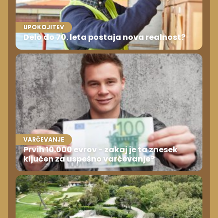
VARČEVANJE
Prvih 10.000 evrov - zakaj je ta znesek
ključen za uspešno varčevanje?
NEPREMIČNINE
Novi luksuz leta 2026: ne bazen, ne vila,
ampak nekaj povsem drugega