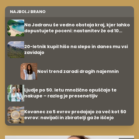
Novi trend zaradi dragih najemnin
Ljudje po 50. letu množično opuščajo te
nakupe – razlog je presenetljiv
Kovanec za 5 evrov prodajajo za več kot 60
evrov: navijači in zbiratelji ga že iščejo
OGLAS
Dobra estetska kirurgija ne ustvarja filtrov,
ustvarja naravne rezultate
OGLAS