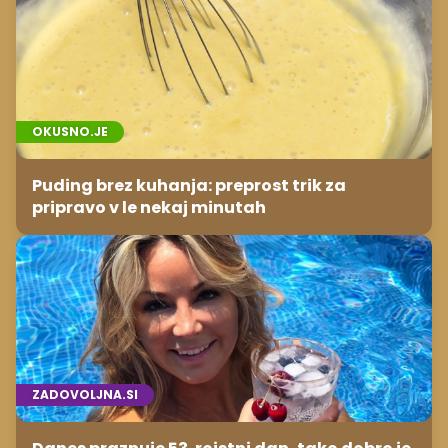
ZADOVOLJNA.SI
Danes praznuje 53. rojstni dan, tako dobro je
videti znana Slovenka