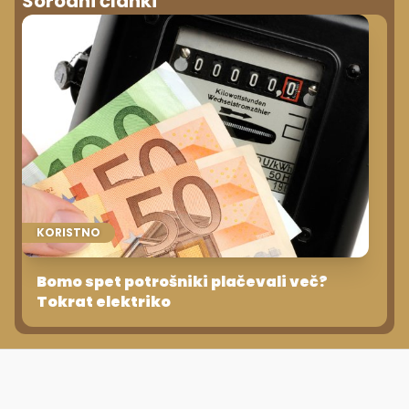
KORISTNO
Bomo spet potrošniki plačevali več?
Tokrat elektriko
Komentarji
(2)
Opozorilo:
297. členu Kazenskega zakonika je
posameznik kazensko odgovoren za javno spodbujanje