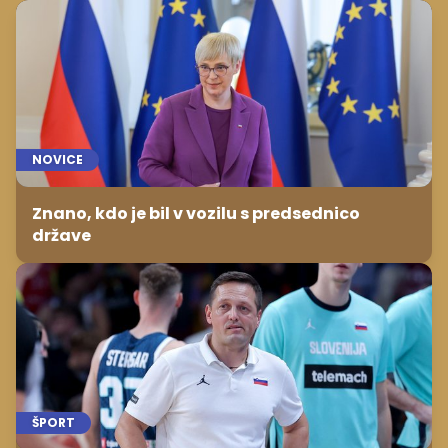
Znano, kdo je bil v vozilu s predsednico
države
ŠPORT
Slovenija brez Dončića, a z Nikolićem,
Čančarjem in zlatimi mladeniči