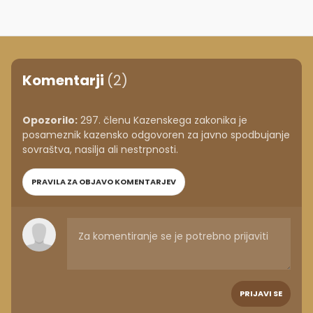
sovraštva, nasilja ali nestrpnosti.
PRAVILA ZA OBJAVO KOMENTARJEV
PRIJAVI SE
dho
+1
27. 01. 2018 11.22
Tudi plače in pokojnine, so pod evropskim
povprečjem.
ODGOVORI
1
0