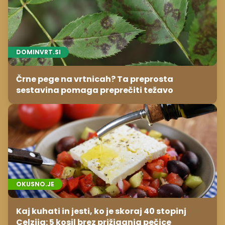
OKUSNO.JE
Kaj kuhati in jesti, ko je skoraj 40 stopinj
Celzija: 5 kosil brez prižiganja pečice
SEKCIJE:
NASLOVNICA
NOVICE
FINANCE
NEPREMIČNINE