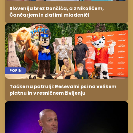
POPIN
Tačke na patrulji: Reševalni psi na velikem
platnu in v resničnem življenju
TV ODDAJE
Peter Poles delil nasvete za bodoče
tekmovalce kviza Na lovu