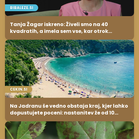
CEKIN.SI
Na Jadranu še vedno obstaja kraj, kjer lahko
dopustujete poceni: nastanitev že od 10
evrov, kosilo za pet evrov
DOMINVRT.SI
Črne pege na vrtnicah? Ta preprosta
sestavina pomaga preprečiti težavo