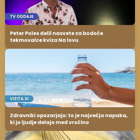
VIZITA.SI
Zdravniki opozarjajo: to je največja napaka,
ki jo ljudje delajo med vročino
OKUSNO.JE
Puding brez kuhanja: preprost trik za
pripravo v le nekaj minutah