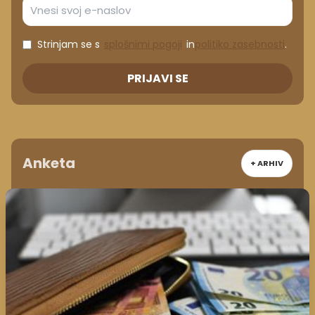
Anketa
+ ARHIV
Ali vam je delodajalec že nakazal regres
2026?
da
ne