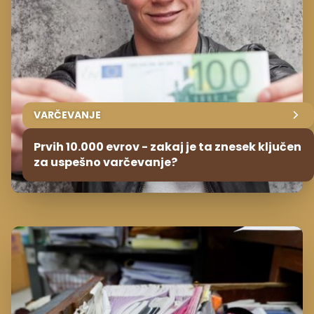
Prvih 10.000 evrov - zakaj je ta znesek ključen
za uspešno varčevanje?
DEDOVANJE
Po smrti staršev odprl predal, ki ga nihče ni