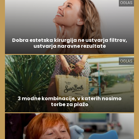
3 modne kombinacije, v katerih nosimo
torbe za plažo
Najpogostejša vprašanja v povezavi z
zobnimi luskami in zobnimi prevlekami
OGLAS