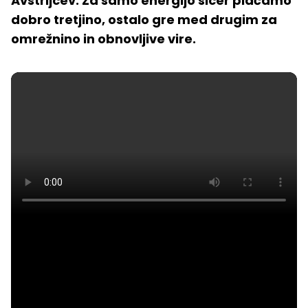
Avstrijcev. Za samo energijo sicer plačamo
dobro tretjino, ostalo gre med drugim za
omrežnino in obnovljive vire.
Iz 24UR: Cene elektrike
Predvajaj
Loaded
:
0%
Current
0:00
/
Duration
0:00
Predvajaj
Tiho
Celoza
način
Time