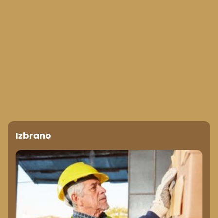
Izbrano
UPOKOJITEV
Delo do 70. leta postaja nova realnost?