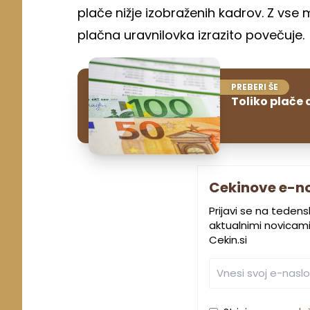
plače nižje izobraženih kadrov. Z vse 
plačna uravnilovka izrazito povečuje.
PREBERI ŠE
Toliko plače 
Cekinove e-n
Prijavi se na teden
aktualnimi novicami.
Cekin.si