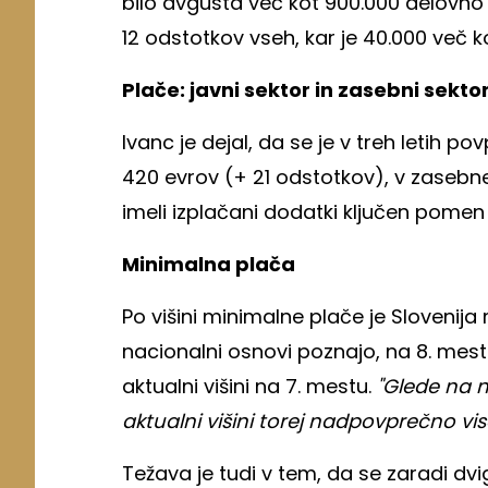
bilo avgusta več kot 900.000 delovno a
12 odstotkov vseh, kar je 40.000 več k
Plače: javni sektor in zasebni sekto
Ivanc je dejal, da se je v treh letih 
420 evrov (+ 21 odstotkov), v zasebn
imeli izplačani dodatki ključen pomen
Minimalna plača
Po višini minimalne plače je Slovenij
nacionalni osnovi poznajo, na 8. mest
aktualni višini na 7. mestu.
"Glede na n
aktualni višini torej nadpovprečno vi
Težava je tudi v tem, da se zaradi dv