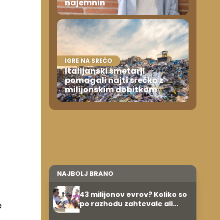
najemnin
IGRE NA SREČO
Italijanski smetarji
pomagali najti srečko z
milijonskim dobitkom
NAJBOLJ BRANO
43 milijonov evrov? Koliko so
po razhodu zahtevale ali
e
prejele partnerice športnih