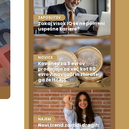
ZAPOSLITEV
Zakaj visok IQ še ne pomeni
uspešne kariere?
NOVICE
Kovanec za 5 evrov
prodajajo za več kot 60
evrov: navijači in zbiratelji
ga že iščejo
NAJEM
Novi trend zaradi dragih