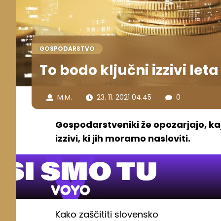
GOSPODARSTVO
To bodo ključni izzivi leta
M.M.
23. 11. 2021 04.45
0
Gospodarstveniki že opozarjajo, kaj
izzivi, ki jih moramo nasloviti.
Kako zaščititi slovensko