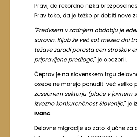
Pravi, da rekordno nizka brezposelnos
Prav tako, da je težko pridobiti nove
"Predvsem v zadnjem obdobju je eden 
surovin. Kljub že več kot mesec dni tr
težave zaradi porasta cen stroškov en
pripravljene predloge
," je opozoril.
Čeprav je na slovenskem trgu delovne s
osebe ne morejo ponuditi več veliko p
zasebnem sektorju (plače v javnem sek
izvozno konkurenčnost Slovenije
," je
Ivanc
.
Delovne migracije so zato ključne za 