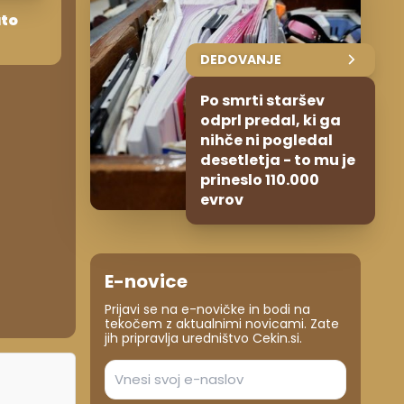
uto
DEDOVANJE
Po smrti staršev
odprl predal, ki ga
nihče ni pogledal
desetletja - to mu je
prineslo 110.000
evrov
E-novice
Prijavi se na e-novičke in bodi na
tekočem z aktualnimi novicami. Zate
jih pripravlja uredništvo Cekin.si.