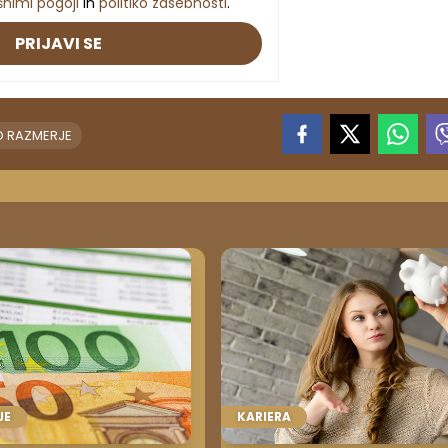
šnimi pogoji
in
politiko zasebnosti
.
PRIJAVI SE
 RAZMERJE
JE
KARIERA