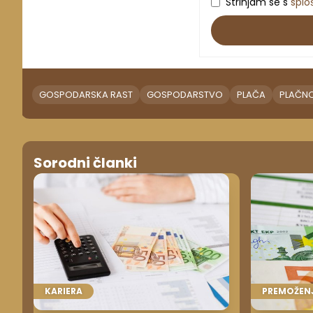
Strinjam se s
splo
GOSPODARSKA RAST
GOSPODARSTVO
PLAČA
PLAČNO
Sorodni članki
KARIERA
PREMOŽEN