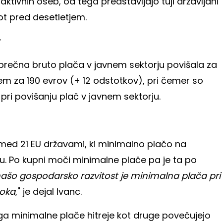
ktivnih oseb, od tega predstavljajo tuji državljani
ot pred desetletjem.
r
povprečna bruto plača v javnem sektorju povišala za
em za 190 evrov (+ 12 odstotkov), pri čemer so
 pri povišanju plač v javnem sektorju.
a med 21 EU državami, ki minimalno plačo na
u. Po kupni moči minimalne plače pa je ta po
ašo gospodarsko razvitost je minimalna plača pri
soka
," je dejal Ivanc.
iga minimalne plače hitreje kot druge povečujejo