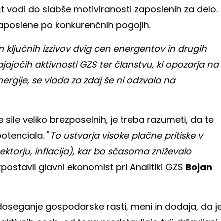
t vodi do slabše motiviranosti zaposlenih za delo.
 zaposlene po konkurenčnih pogojih.
ključnih izzivov dvig cen energentov in drugih
ajajočih aktivnosti GZS ter članstvu, ki opozarja na
ergije, se vlada za zdaj še ni odzvala na
ile veliko brezposelnih, je treba razumeti, da te
otenciala. "
To ustvarja visoke plačne pritiske v
torju, inflacija), kar bo sčasoma zniževalo
 izpostavil glavni ekonomist pri Analitiki GZS
Bojan
doseganje gospodarske rasti, meni in dodaja, da j