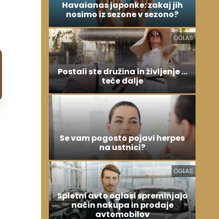
Havaianas japonke: zakaj jih
nosimo iz sezone v sezono?
OGLAS
Postali ste družina in življenje ...
teče dalje
Se vam pogosto pojavi herpes
na ustnici?
OGLAS
Spletni avto oglasi spreminjajo
način nakupa in prodaje
avtomobilov