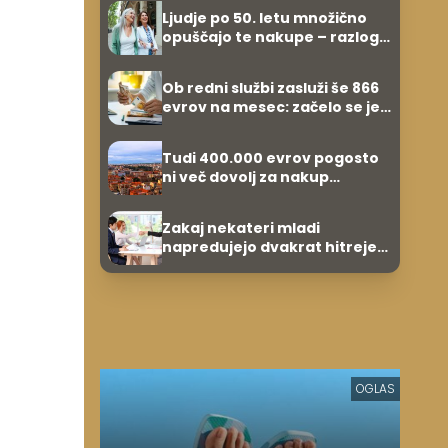
zvezdnikov
Ljudje po 50. letu množično
opuščajo te nakupe – razlog
je presenetljiv
Ob redni službi zasluži še 866
evrov na mesec: začelo se je
povsem po naključju
Tudi 400.000 evrov pogosto
ni več dovolj za nakup
stanovanja
Zakaj nekateri mladi
napredujejo dvakrat hitreje
od svojih vrstnikov?
OGLAS