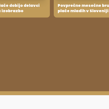
lače dobijo delavci
Povprečne mesečne br
a izobrazbo
plače mladih v Sloveniji