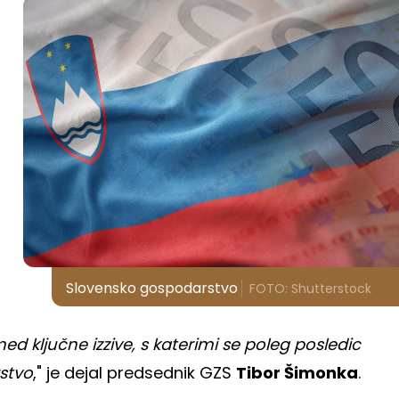
Slovensko gospodarstvo
FOTO: Shutterstock
d ključne izzive, s katerimi se poleg posledic
stvo
," je dejal predsednik GZS
Tibor Šimonka
.