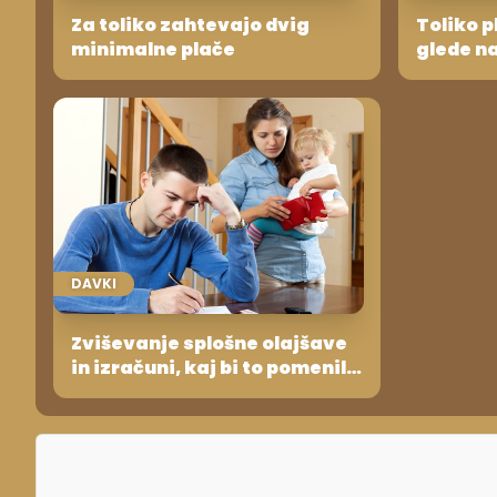
Za toliko zahtevajo dvig
Toliko p
minimalne plače
glede n
DAVKI
Zviševanje splošne olajšave
in izračuni, kaj bi to pomenilo
za plače