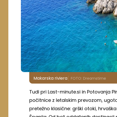
Makarska riviera
FOTO: Dreamstime
Tudi pri Last-minute.si in Potovanja P
počitnice z letalskim prevozom, ugotav
pretežno klasične: grški otoki, hrvaška 
Španija. Od bolj oddaljenih destinaci