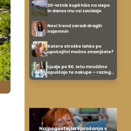
evrov, kosilo za pet evrov
20-letnik kupil hišo na slepo
in danes mu vsi zavidajo
Novi trend zaradi dragih
najemnin
Katere stroške lahko po
upokojitvi močno zmanjšate?
Ljudje po 50. letu množično
opuščajo te nakupe – razlog
je presenetljiv
Najpogostejša vprašanja v