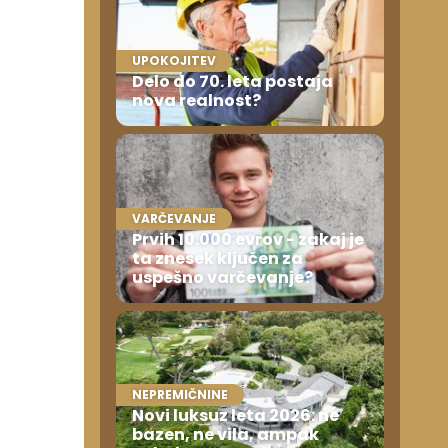
UPOKOJITEV
Delo do 70. leta postaja
nova realnost?
VARČEVANJE
Prvih 10.000 evrov - zakaj je
ta znesek ključen za
uspešno varčevanje?
NEPREMIČNINE
Novi luksuz leta 2026: ne
bazen, ne vila, ampak