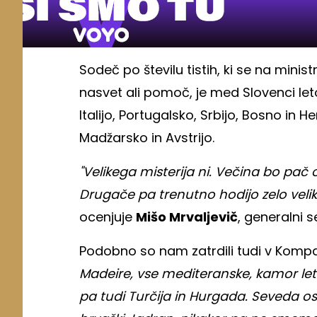
Sodeč po številu tistih, ki se na mini
nasvet ali pomoč, je med Slovenci let
Italijo, Portugalsko, Srbijo, Bosno in
Madžarsko in Avstrijo.
"Velikega misterija ni. Večina bo pač 
Drugače pa trenutno hodijo zelo veliko 
ocenjuje
Mišo Mrvaljevič
, generalni s
Podobno so nam zatrdili tudi v Komp
Madeire, vse mediteranske, kamor leti
pa tudi Turčija in Hurgada. Seveda 