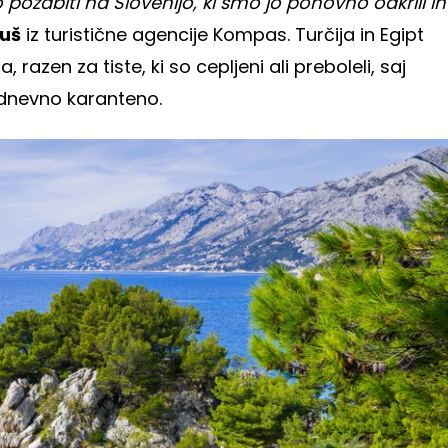
ozabiti na Slovenijo, ki smo jo ponovno odkrili in
uš
iz turistične agencije Kompas. Turčija in Egipt
 razen za tiste, ki so cepljeni ali preboleli, saj
-dnevno karanteno.