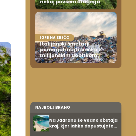
nekaj povsem drugega
IGRE NA SREČO
Italijanski smetarji
pomagali najti srečko z
milijonskim dobitkom
NAJBOLJ BRANO
Na Jadranu še vedno obstaja
kraj, kjer lahko dopustujete
poceni: nastanitev že od 10