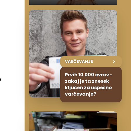
VARČEVANJE
Prvih 10.000 evrov -
m
zakaj je ta znesek
ključen za uspešno
varčevanje?