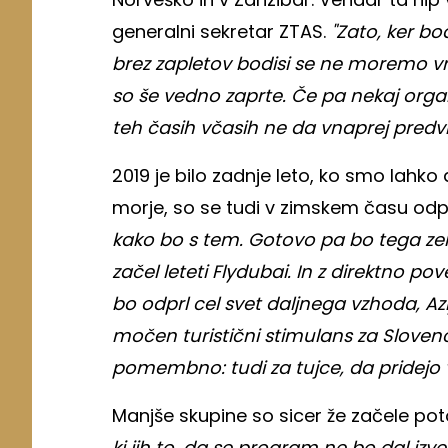
generalni sekretar ZTAS.
"Zato, ker bo
brez zapletov bodisi se ne moremo vra
so še vedno zaprte. Če pa nekaj organ
teh časih včasih ne da vnaprej predvi
2019 je bilo zadnje leto, ko smo lahko 
morje, so se tudi v zimskem času odpr
kako bo s tem. Gotovo pa bo tega zelo
začel leteti Flydubai. In z direktno p
bo odprl cel svet daljnega vzhoda, Azi
močen turistični stimulans za Slovenc
pomembno: tudi za tujce, da pridejo v
Manjše skupine so sicer že začele pot
ki jih to, da se program ne bo dal izve