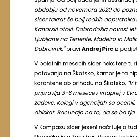
obdobju od novembra 2020 do pozne po
sicer takrat še bolj redkih dopustnikov
Kanarski otoki. Dobrodošla novost leto
Ljubljane na Tenerife, Madeiro in Mallo
Dubrovnik,"
pravi
Andrej Pirc
iz podjet
V poletnih mesecih sicer nekatere turi
potovanja na Škotsko, kamor je ta h
karantene ob prihodu na Škotsko.
"V 
pripravlja 3-6 mesecev vnaprej v Evropi
zadeve. Kolegi v agencijah so ocenili
obiskat. Računajo na to, da se bo tja 
V Kompasu sicer jeseni načrtujejo tudi
Norveško in v Zanzibar. Vendar ta hip