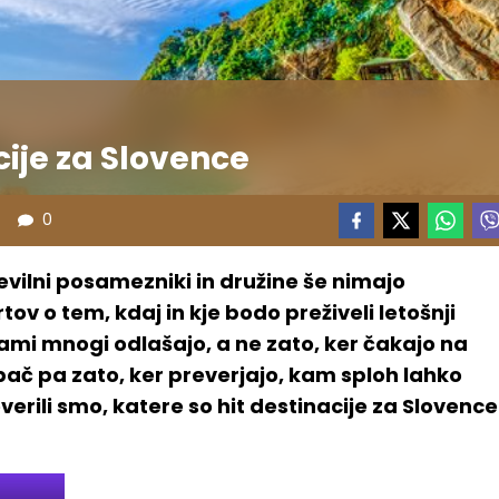
cije za Slovence
0
tevilni posamezniki in družine še nimajo
rtov o tem, kdaj in kje bodo preživeli letošnji
jami mnogi odlašajo, a ne zato, ker čakajo na
ač pa zato, ker preverjajo, kam sploh lahko
verili smo, katere so hit destinacije za Slovence