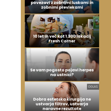
povezavi z zobnimi luskami in
zobnimi prevlekami
10 let in več kot 1.300 lokacij
Fresh Corner
Se vam pogosto pojavi herpes
na ustnici?
OGLAS
Dobra estetska kirurgija ne
ustvarja filtrov, ustvarja
naravne rezultate