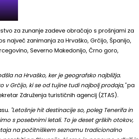
strstvo za zunanje zadeve obračajo s prošnjami za
os največ zanimanja za Hrvaško, Grčijo, Španijo,
 Hercegovino, Severno Makedonijo, Črno goro,
odšla na Hrvaško, ker je geografsko najbližja.
v Grčijo, ki se od tujine tudi najbolj prodaja,"
pa
ekretar Združenja turističnih agencij (ZTAS).
asu.
"Letošnje hit destinacije so, poleg Tenerifa in
mo s posebnimi letali. To je deset grških otokov,
ostaja na počitniškem seznamu tradicionalno