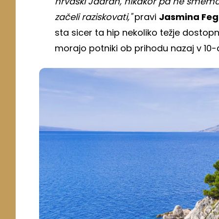
hrvaški Jadran, nikakor pa ne smemo p
začeli raziskovati,"
pravi
Jasmina Feg
sta sicer ta hip nekoliko težje dostopna,
morajo potniki ob prihodu nazaj v 10