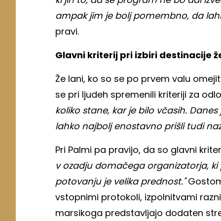
ampak jim je bolj pomembno, da lahk
pravi.
Glavni kriterij pri izbiri destinacij
Že lani, ko so se po prvem valu omejitv
se pri ljudeh spremenili kriteriji za od
koliko stane, kar je bilo včasih. Da
lahko najbolj enostavno prišli tudi naz
Pri Palmi pa pravijo, da so glavni krite
v ozadju domačega organizatorja, ki 
potovanju je velika prednost."
Gostom 
vstopnimi protokoli, izpolnitvami razn
marsikoga predstavljajo dodaten str