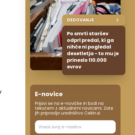
DEDOVANJE
Po smrti staršev
odprl predal, ki ga
nihče ni pogledal
desetletja - to mu je
prineslo 110.000
evrov
u
E-novice
Prijavi se na e-novičke in bodi na
tekočem z aktualnimi novicami. Zate
jih pripravlja uredništvo Cekin.si.