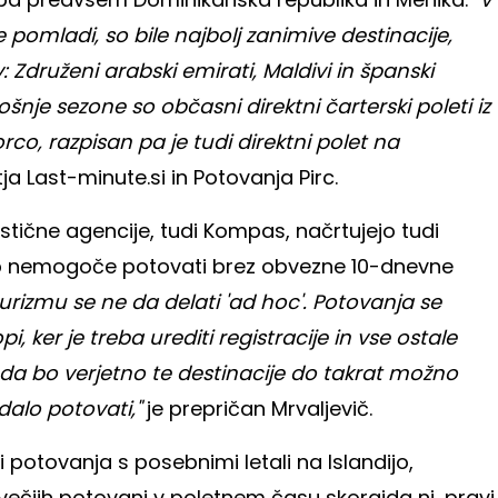
mladi, so bile najbolj zanimive destinacije,
: Združeni arabski emirati, Maldivi in španski
šnje sezone so občasni direktni čarterski poleti iz
rco, razpisan pa je tudi direktni polet na
ja Last-minute.si in Potovanja Pirc.
stične agencije, tudi Kompas, načrtujejo tudi
ip nemogoče potovati brez obvezne 10-dnevne
turizmu se ne da delati 'ad hoc'. Potovanja se
, ker je treba urediti registracije in vse ostale
, da bo verjetno te destinacije do takrat možno
dalo potovati,"
je prepričan Mrvaljevič.
 potovanja s posebnimi letali na Islandijo,
 večjih potovanj v poletnem času skorajda ni, pravi