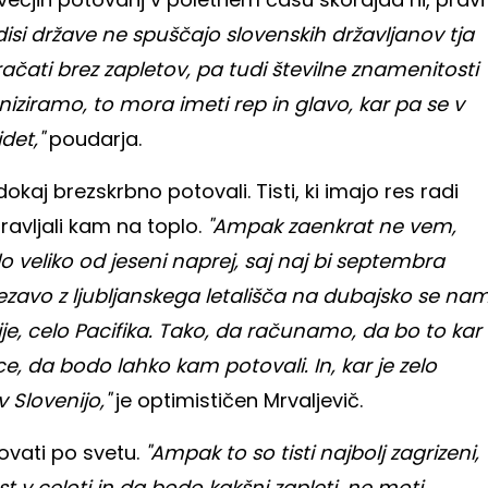
disi države ne spuščajo slovenskih državljanov tja
čati brez zapletov, pa tudi številne znamenitosti
iziramo, to mora imeti rep in glavo, kar pa se v
det,"
poudarja.
dokaj brezskrbno potovali. Tisti, ki imajo res radi
avljali kam na toplo.
"Ampak zaenkrat ne vem,
 veliko od jeseni naprej, saj naj bi septembra
ovezavo z ljubljanskega letališča na dubajsko se na
je, celo Pacifika. Tako, da računamo, da bo to kar
e, da bodo lahko kam potovali. In, kar je zelo
 Slovenijo,"
je optimističen Mrvaljevič.
ovati po svetu.
"Ampak to so tisti najbolj zagrizeni,
st v celoti in da bodo kakšni zapleti, ne moti,