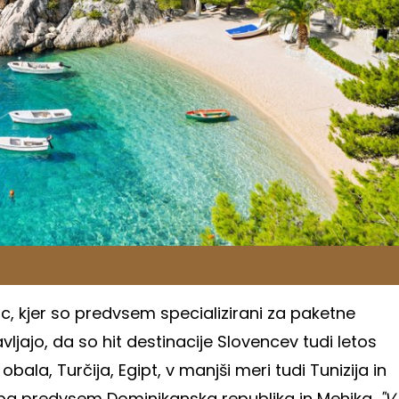
irc, kjer so predvsem specializirani za paketne
ljajo, da so hit destinacije Slovencev tudi letos
obala, Turčija, Egipt, v manjši meri tudi Tunizija in
j pa predvsem Dominikanska republika in Mehika.
"V