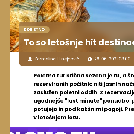
KORISTNO
To so letošnje hit destina
Karmelina Husejnović
28. 06. 2021 08.00
Poletna turistična sezona je tu, a š
rezerviranih počitnic niti jasnih nač
zaslužen poletni oddih. Z rezervaci
ugodnejšo "last minute" ponudbo, p
potujejo in pod kakšnimi pogoji. Pre
v letošnjem letu.