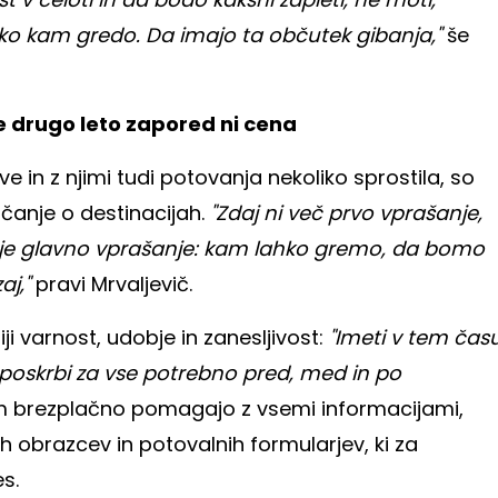
o kam gredo. Da imajo ta občutek gibanja,"
še
e že drugo leto zapored ni cena
e in z njimi tudi potovanja nekoliko sprostila, so
ločanje o destinacijah.
"Zdaj ni več prvo vprašanje,
nes je glavno vprašanje: kam lahko gremo, da bomo
aj,"
pravi Mrvaljevič.
riji varnost, udobje in zanesljivost:
"Imeti v tem čas
poskrbi za vse potrebno pred, med in po
brezplačno pomagajo z vsemi informacijami,
ih obrazcev in potovalnih formularjev, ki za
es.