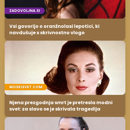
ZADOVOLJNA.SI
Vsi govorijo o oranžnolasi lepotici, ki
navdušuje s skrivnostno vlogo
MOSKISVET.COM
Njena prezgodnja smrt je pretresla modni
svet: za slavo se je skrivala tragedija