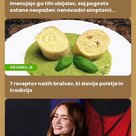
Imenujejo ga tihi ubijalec, saj pogosto
ostane neopažen: nenavadni simptomi
visokega holesterola
OKUSNO.JE
7 receptov naših bralcev, ki slavijo poletje in
tradicijo