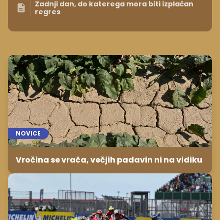
Zadnji dan, do katerega mora biti izplačan
regres
NOVICE
Vročina se vrača, večjih padavin ni na vidiku