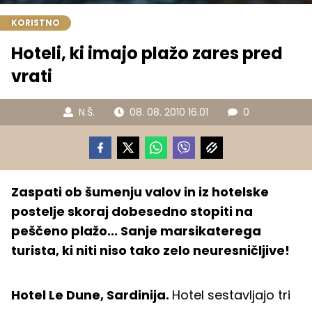
KORISTNO
Hoteli, ki imajo plažo zares pred
vrati
N.Š.
08. 08. 2010 16.01
0
Zaspati ob šumenju valov in iz hotelske
postelje skoraj dobesedno stopiti na
peščeno plažo... Sanje marsikaterega
turista, ki niti niso tako zelo neuresničljive!
Hotel Le Dune, Sardinija.
Hotel sestavljajo tri