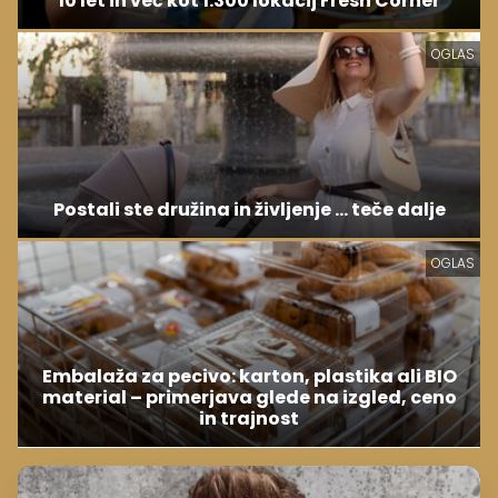
10 let in več kot 1.300 lokacij Fresh Corner
OGLAS
Postali ste družina in življenje ... teče dalje
OGLAS
Embalaža za pecivo: karton, plastika ali BIO
material – primerjava glede na izgled, ceno
in trajnost