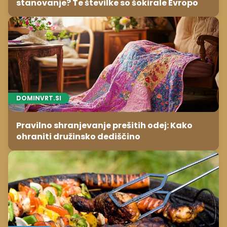
stanovanje? Te številke so šokirale Evropo
DOMINVRT.SI
Pravilno shranjevanje prešitih odej: Kako
ohraniti družinsko dediščino