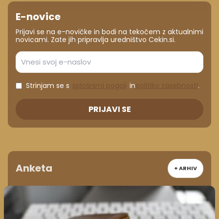
E-novice
Prijavi se na e-novičke in bodi na tekočem z aktualnimi
novicami. Zate jih pripravlja uredništvo Cekin.si.
Strinjam se s
splošnimi pogoji
in
politiko zasebnosti
.
PRIJAVI SE
Anketa
+ ARHIV