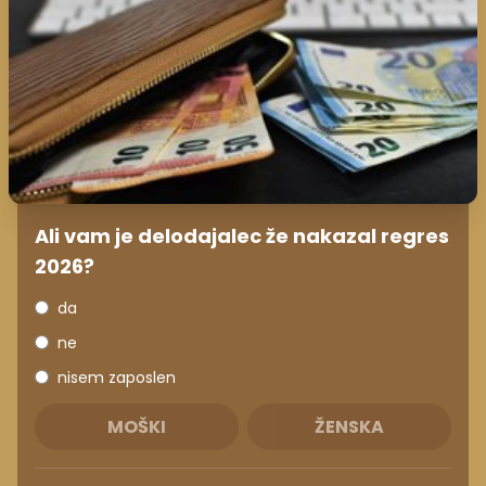
Ali vam je delodajalec že nakazal regres
2026?
da
ne
nisem zaposlen
MOŠKI
ŽENSKA