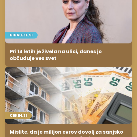
BIBALEZE.SI
Pri 14 letih je živela na ulici, danes jo
občuduje ves svet
CEKIN.SI
Mislite, da je milijon evrov dovolj za sanjsko