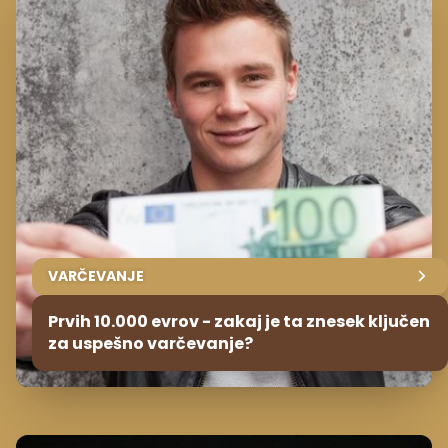
VARČEVANJE
Prvih 10.000 evrov - zakaj je ta znesek ključen
za uspešno varčevanje?