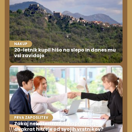
NAKUP
20-letnik kupil hišo na slepo in danes mu
vsi zavidajo
PRVA ZAPOSLITEV
Zakaj nekateri mladi napredujejo
dvakrat hitreje od svojih vrstnikov?