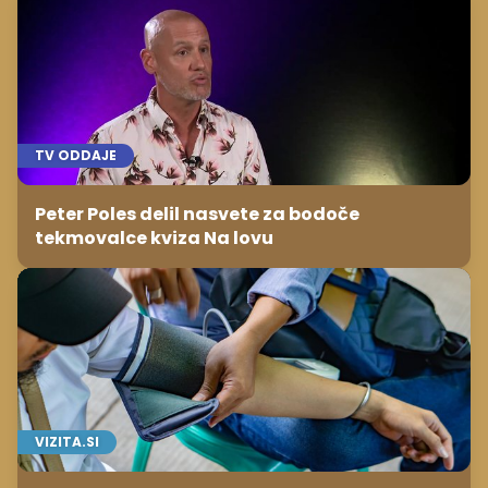
TV ODDAJE
Peter Poles delil nasvete za bodoče
tekmovalce kviza Na lovu
VIZITA.SI