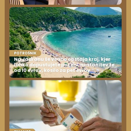
POTROŠNIK
Na Jadranu še vedno obstaja kraj, kjer
lahko dopustujete poceni: nastanitev že
od 10 evrov, kosilo za pet evrov