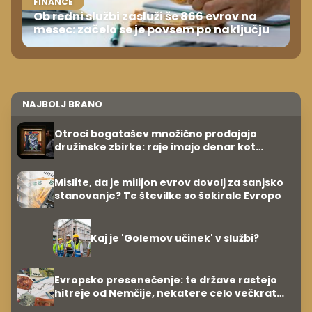
FINANCE
Ob redni službi zasluži še 866 evrov na
mesec: začelo se je povsem po naključju
NAJBOLJ BRANO
Otroci bogatašev množično prodajajo
družinske zbirke: raje imajo denar kot
umetnine
Mislite, da je milijon evrov dovolj za sanjsko
stanovanje? Te številke so šokirale Evropo
Kaj je 'Golemov učinek' v službi?
Evropsko presenečenje: te države rastejo
hitreje od Nemčije, nekatere celo večkrat
hitreje