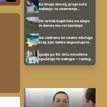
Ko imajo dovolj, preprosto
odidejo: to znamenje
najpogosteje da odpoved
20-letnik kupil hišo na slepo
in danes mu vsi zavidajo
Na Jadranu še vedno obstaja
kraj, kjer lahko dopustujete
poceni: nastanitev že od 10
evrov, kosilo za pet evrov
Ljudje po 50. letu množično
opuščajo te nakupe – razlog
je presenetljiv