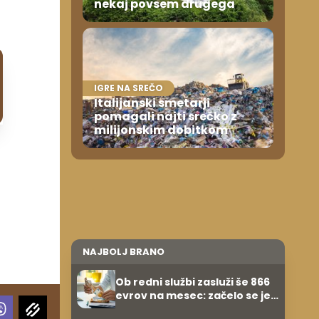
nekaj povsem drugega
IGRE NA SREČO
Italijanski smetarji
pomagali najti srečko z
milijonskim dobitkom
h
NAJBOLJ BRANO
Ob redni službi zasluži še 866
evrov na mesec: začelo se je
povsem po naključju