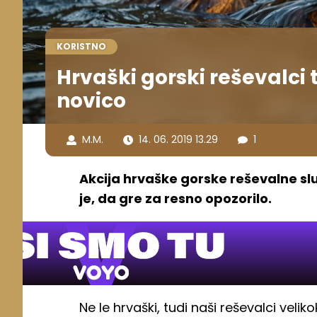
KORISTNO
Hrvaški gorski reševalc
novico
M.M.
14. 06. 2019 13.29
1
Akcija hrvaške gorske reševalne sl
je, da gre za resno opozorilo.
Ne le hrvaški, tudi naši reševalci velik