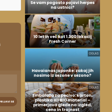
Se vam pogosto pojavi herpes
na ustnici?
10 let in več kot 1.300 lokacij
Fresh Corner
i
OGLAS
Havaianas japonke: zakaj jih
nosimo iz sezone v sezono?
OGLAS
Embalaža za pecivo: karton,
plastika ali BIO material –
PRIJAVI SE
primerjava glede na izgled,
ceno in trajnost