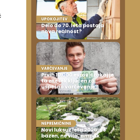
č
UPOKOJITEV
Delo do 70. leta postaja
nova realnost?
VARČEVANJE
Prvih 10.000 evrov - zakaj je
ta znesek ključen za
uspešno varčevanje?
NEPREMIČNINE
Novi luksuz leta 2026: ne
bazen, ne vila, ampak