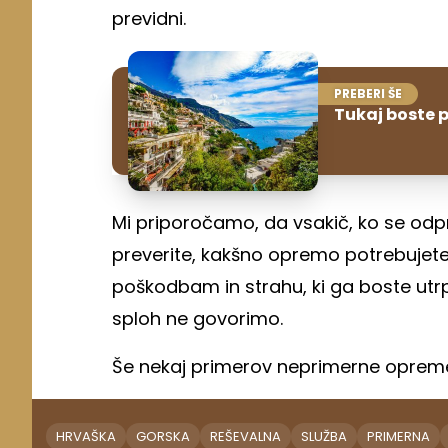
previdni.
PREBERI ŠE
Tukaj boste 
Mi priporočamo, da vsakič, ko se od
preverite, kakšno opremo potrebujete.
poškodbam in strahu, ki ga boste utrpe
sploh ne govorimo.
Še nekaj primerov neprimerne oprem
HRVAŠKA
GORSKA
REŠEVALNA
SLUŽBA
PRIMERNA