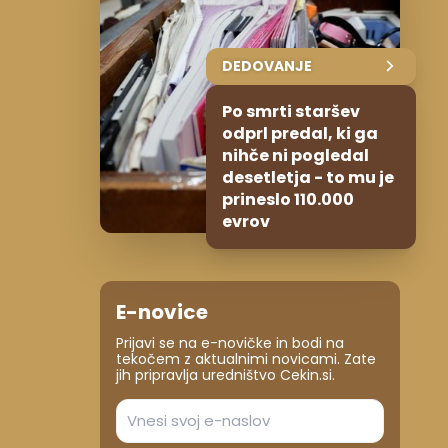
DEDOVANJE
Po smrti staršev
odprl predal, ki ga
nihče ni pogledal
desetletja - to mu je
prineslo 110.000
evrov
E-novice
Prijavi se na e-novičke in bodi na
tekočem z aktualnimi novicami. Zate
jih pripravlja uredništvo Cekin.si.