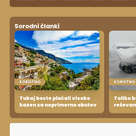
Sorodni članki
KORISTNO
KORISTNO
Tukaj boste plačali visoko
Toliko b
kazen za neprimerno obutev
reševanj