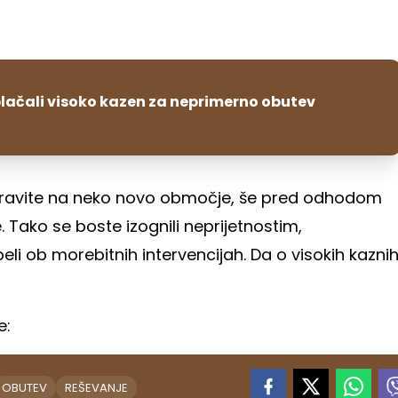
plačali visoko kazen za neprimerno obutev
pravite na neko novo območje, še pred odhodom
 Tako se boste izognili neprijetnostim,
li ob morebitnih intervencijah. Da o visokih kazni
e:
OBUTEV
REŠEVANJE