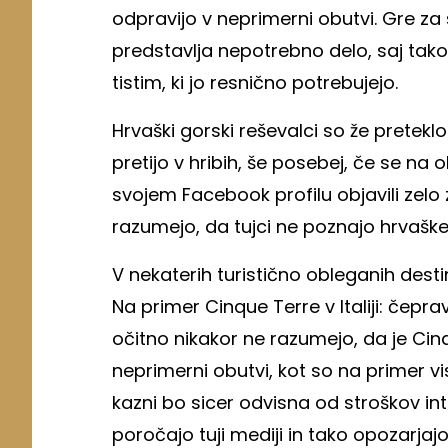
odpravijo v neprimerni obutvi. Gre za
predstavlja nepotrebno delo, saj tako 
tistim, ki jo resnično potrebujejo.
Hrvaški gorski reševalci so že preteklo
pretijo v hribih, še posebej, če se na
svojem Facebook profilu objavili zelo 
razumejo, da tujci ne poznajo hrvaške
V nekaterih turistično obleganih destina
Na primer Cinque Terre v Italiji: čeprav
očitno nikakor ne razumejo, da je Ci
neprimerni obutvi, kot so na primer vi
kazni bo sicer odvisna od stroškov in
poročajo tuji mediji in tako opozarjaj