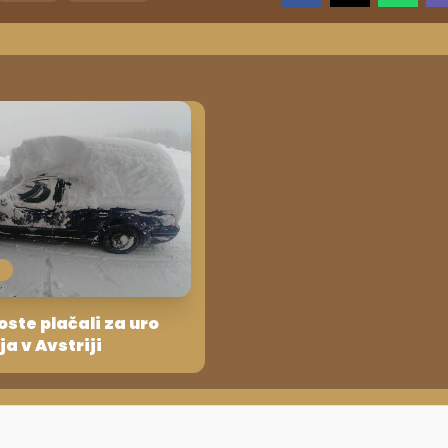
oste plačali za uro
a v Avstriji