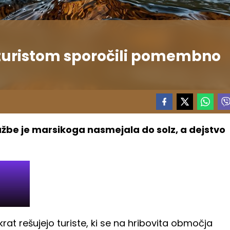
i turistom sporočili pomembno
užbe je marsikoga nasmejala do solz, a dejstvo
okrat rešujejo turiste, ki se na hribovita območja