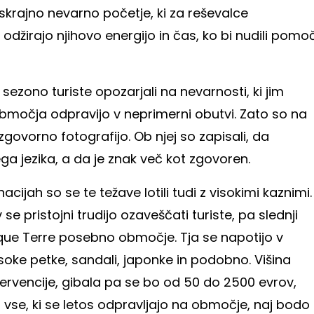
 skrajno nevarno početje, ki za reševalce
odžirajo njihovo energijo in čas, ko bi nudili pomo
 sezono turiste opozarjali na nevarnosti, ki jim
 območja odpravijo v neprimerni obutvi. Zato so na
zgovorno fotografijo. Ob njej so zapisali, da
ga jezika, a da je znak več kot zgovoren.
cijah so se te težave lotili tudi z visokimi kaznimi.
 se pristojni trudijo ozaveščati turiste, pa slednji
nque Terre posebno območje. Tja se napotijo v
soke petke, sandali, japonke in podobno. Višina
tervencije, gibala pa se bo od 50 do 2500 evrov,
o vse, ki se letos odpravljajo na območje, naj bodo