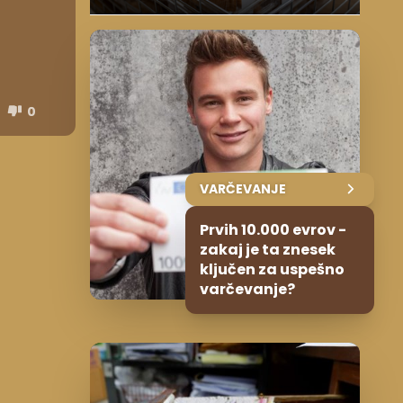
0
VARČEVANJE
Prvih 10.000 evrov -
zakaj je ta znesek
ključen za uspešno
varčevanje?