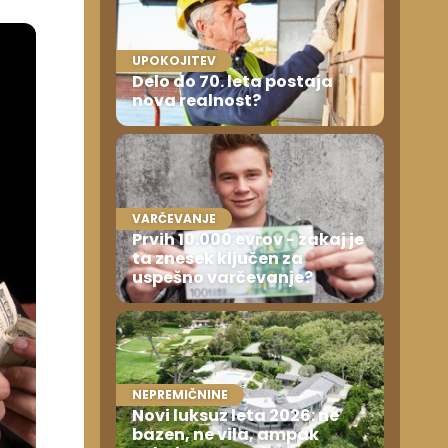
UPOKOJITEV
Delo do 70. leta postaja
nova realnost?
VARČEVANJE
Prvih 10.000 evrov - zakaj je
ta znesek ključen za
uspešno varčevanje?
NEPREMIČNINE
Novi luksuz leta 2026: ne
bazen, ne vila, ampak