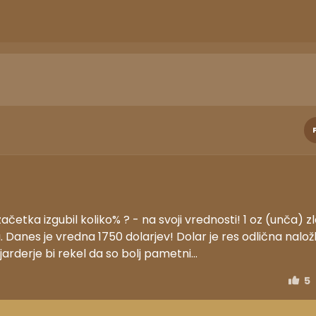
etka izgubil koliko% ? - na svoji vrednosti! 1 oz (unča) zl
. Danes je vredna 1750 dolarjev! Dolar je res odlična nalo
jarderje bi rekel da so bolj pametni...
5