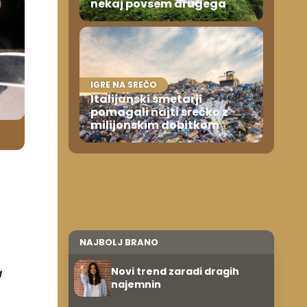
nekaj povsem drugega
IGRE NA SREČO
Italijanski smetarji
pomagali najti srečko z
milijonskim dobitkom
NAJBOLJ BRANO
o
a
Novi trend zaradi dragih
najemnin