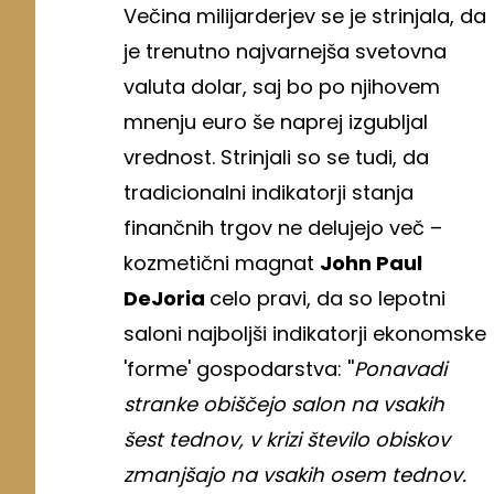
Večina milijarderjev se je strinjala, da
je trenutno najvarnejša svetovna
valuta dolar, saj bo po njihovem
mnenju euro še naprej izgubljal
vrednost. Strinjali so se tudi, da
tradicionalni indikatorji stanja
finančnih trgov ne delujejo več –
kozmetični magnat
John Paul
DeJoria
celo pravi, da so lepotni
saloni najboljši indikatorji ekonomske
'forme' gospodarstva: ''
Ponavadi
stranke obiščejo salon na vsakih
šest tednov, v krizi število obiskov
zmanjšajo na vsakih osem tednov.