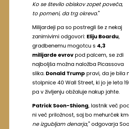
Ko se število obiskov zopet poveča,
to pomeni, da trg okreva.
''
Milijardeji pa so postregli še z nekaj
zanimivimi odgovori:
Eliju Boardu
,
gradbenemu mogotcu s
4,3
milijarde evrov
pod palcem, se zdi
najboljša možna naložba Picassova
slika.
Donald Trump
pravi, da je bila
stolpnice 40 Wall Street, ki jo je leta 1
pa v življenju obžaluje nakup jahte.
Patrick Soon-Shiong
, lastnik več pod
ni več priložnost, saj bo mehurček kmal
ne izgubljam denarja
,'' odgovarja So