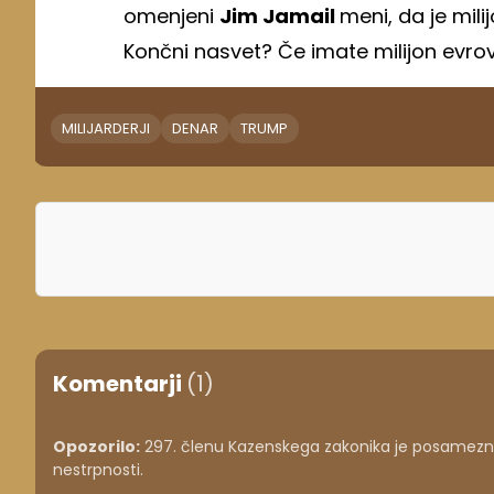
omenjeni
Jim Jamail
meni, da je mil
Končni nasvet? Če imate milijon evrov, 
MILIJARDERJI
DENAR
TRUMP
Komentarji
(1)
Opozorilo:
297. členu Kazenskega zakonika je posameznik
nestrpnosti.