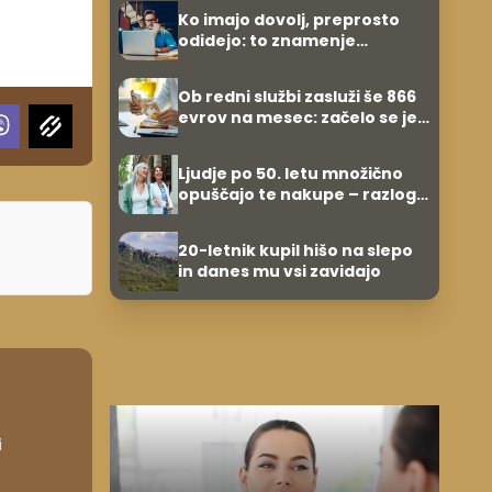
Ko imajo dovolj, preprosto
odidejo: to znamenje
najpogosteje da odpoved
Ob redni službi zasluži še 866
evrov na mesec: začelo se je
povsem po naključju
Ljudje po 50. letu množično
opuščajo te nakupe – razlog
je presenetljiv
20-letnik kupil hišo na slepo
in danes mu vsi zavidajo
i