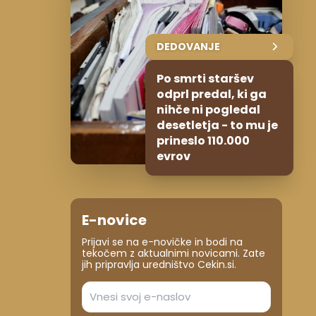
DEDOVANJE
Po smrti staršev
odprl predal, ki ga
nihče ni pogledal
desetletja - to mu je
prineslo 110.000
evrov
E-novice
Prijavi se na e-novičke in bodi na
tekočem z aktualnimi novicami. Zate
jih pripravlja uredništvo Cekin.si.