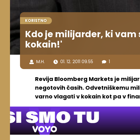
KORISTNO
Kdo je milijarder, ki vam
kokain!'
M.H.
01. 12. 2011 09.55
1
Revija Bloomberg Markets je milija
negotovih časih. Odvetniškemu mili
varno vlagati v kokain kot pa v fin