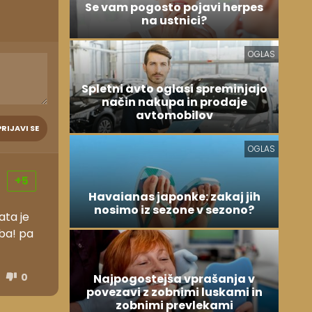
Se vam pogosto pojavi herpes
na ustnici?
OGLAS
Spletni avto oglasi spreminjajo
način nakupa in prodaje
avtomobilov
PRIJAVI SE
OGLAS
+5
Havaianas japonke: zakaj jih
nosimo iz sezone v sezono?
ata je
žba! pa
0
Najpogostejša vprašanja v
povezavi z zobnimi luskami in
zobnimi prevlekami