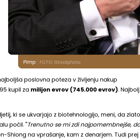
Pimp
FOTO: iStockphoto
 najboljša poslovna poteza v življenju nakup
995 kupil za
milijon evrov (745.000 evrov)
. Najbolj
jetij, ki se ukvarjajo z biotehnologijo, meni, da zlat
u počil. ''
Trenutno se mi zdi najpomembnejše, d
on-Shiong na vprašanje, kam z denarjem. Tudi prej