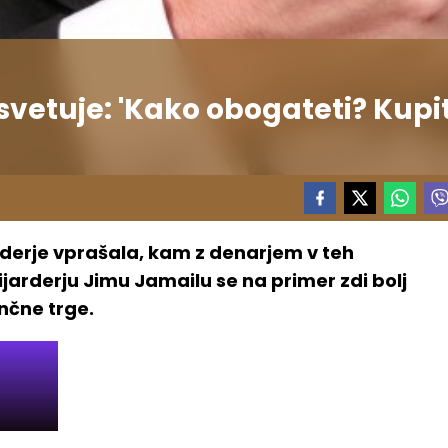
 svetuje: 'Kako obogateti? Kupi
rderje vprašala, kam z denarjem v teh
jarderju Jimu Jamailu se na primer zdi bolj
ančne trge.