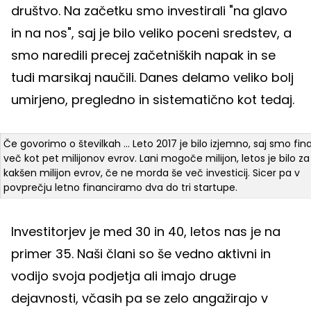
društvo. Na začetku smo investirali "na glavo
in na nos", saj je bilo veliko poceni sredstev, a
smo naredili precej začetniških napak in se
tudi marsikaj naučili. Danes delamo veliko bolj
umirjeno, pregledno in sistematično kot tedaj.
Če govorimo o številkah ... Leto 2017 je bilo izjemno, saj smo fina
več kot pet milijonov evrov. Lani mogoče milijon, letos je bilo za
kakšen milijon evrov, če ne morda še več investicij. Sicer pa v
povprečju letno financiramo dva do tri startupe.
Investitorjev je med 30 in 40, letos nas je na
primer 35. Naši člani so še vedno aktivni in
vodijo svoja podjetja ali imajo druge
dejavnosti, včasih pa se zelo angažirajo v