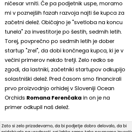
ničesar vrniti. Če pa podjetnik uspe, moramo
mi v poznejših fazah razvoja najti še kupca za
začetni delež. Običajno je "svetloba na koncu
tunela" za investitorje po šestih, sedmih letih.
Torej, povprečno po sedmih letih je dober
startup "zrel", da dobi končnega kupca, ki je v
večini primerov nekdo tretji. Zelo redko se
zgodi, da lastniki, začetniki startupov odkupijo
solastniški delež. Pred časom smo financirali
prvo proizvodnjo orhidej v Sloveniji Ocean
Orchids
Romana Ferenčaka
in on je na
primer odkupil naš delež.
Zato si zelo prizadevamo, da bi podjetje dobro delovalo, da bi
pridobivalo na vrednosti, saj lahko samo tako povrnemo investic