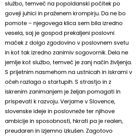
službo, temveč na popoldanski počitek po
goveji juhici in praženem krompirju. Da ne bo
pomote – njegovega klica sem bila izredno
vesela, saj je gospod prekaljeni poslovni
maček z dolgo zgodovino v poslovnem svetu
in kot tak izredno zanimiv sogovornik. Dela ne
jemlje kot službo, temveč je zanj način življenja.
S prijetnim nasmehom na ustnicah in iskrami v
očeh razlaga o startupih. S strastjo in z
iskrenim zanimanjem je željan pomagati in
prispevati k razvoju. Verjame v Slovence,
slovenske ideje in poslovneže ter njihove
ambicije in sposobnosti, hkrati pa je realen,
preudaren in izjemno izkušen. Zagotovo