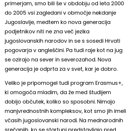
primerjam, smo bili še v obdobju od leta 2000
do 2005 vsi zagledani v območje nekdanje
Jugoslavije, medtem ko nova generacija
podjetnikov niti ne zna več jezika
jugoslovanskih narodov in se s sosedi Hrvati
pogovarja v angleščini. Pa tudi raje kot na jug
se ozirajo na sever in severozahod. Nova
generacija je odprta za v svet, kar je dobro.
Veliko je pripomogel tudi program Erasmus+,
ki omogoča mladim, da že med študijem
dobijo občutek, koliko so sposobni. Nimajo
manjvrednostnih kompleksov, kot smo jih imeli
včasih jugoslovanski narodi. Na mednarodnih
srečanjih, ko se startupi predstavljajo pred