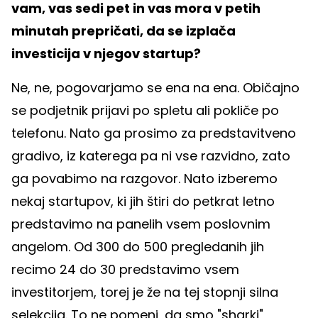
vam, vas sedi pet in vas mora v petih
minutah prepričati, da se izplača
investicija v njegov startup?
Ne, ne, pogovarjamo se ena na ena. Običajno
se podjetnik prijavi po spletu ali pokliče po
telefonu. Nato ga prosimo za predstavitveno
gradivo, iz katerega pa ni vse razvidno, zato
ga povabimo na razgovor. Nato izberemo
nekaj startupov, ki jih štiri do petkrat letno
predstavimo na panelih vsem poslovnim
angelom. Od 300 do 500 pregledanih jih
recimo 24 do 30 predstavimo vsem
investitorjem, torej je že na tej stopnji silna
selekcija. To ne pomeni, da smo "sharki",