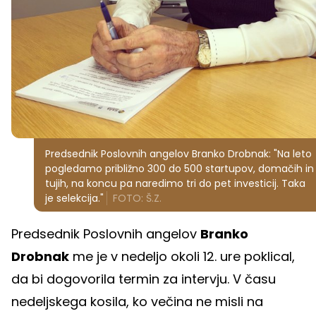
Predsednik Poslovnih angelov Branko Drobnak: "Na leto
pogledamo približno 300 do 500 startupov, domačih in
tujih, na koncu pa naredimo tri do pet investicij. Taka
je selekcija."
FOTO: Š.Z.
Predsednik Poslovnih angelov
Branko
Drobnak
me je v nedeljo okoli 12. ure poklical,
da bi dogovorila termin za intervju. V času
nedeljskega kosila, ko večina ne misli na