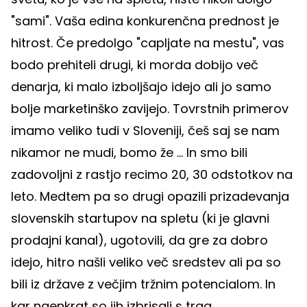
"sami". Vaša edina konkurenčna prednost je
hitrost. Če predolgo "capljate na mestu", vas
bodo prehiteli drugi, ki morda dobijo več
denarja, ki malo izboljšajo idejo ali jo samo
bolje marketinško zavijejo. Tovrstnih primerov
imamo veliko tudi v Sloveniji, češ saj se nam
nikamor ne mudi, bomo že ... In smo bili
zadovoljni z rastjo recimo 20, 30 odstotkov na
leto. Medtem pa so drugi opazili prizadevanja
slovenskih startupov na spletu (ki je glavni
prodajni kanal), ugotovili, da gre za dobro
idejo, hitro našli veliko več sredstev ali pa so
bili iz države z večjim tržnim potencialom. In
kar naenkrat so jih izbrisali s trga.