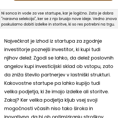
Ni sonca in vode za vse startupe, kar je logično. Zato je dobra
"naravna selekcija", ker se z njo brusijo nove ideje. Vedno znova
poskušamo dobiti izdelke in storitve, ki so res potrebni na trgu.
Največkrat je izhod iz startupa za zgodnje
investitorje poznejši investitor, ki kupi tudi
njihov delež. Zgodi se lahko, da delež poslovnih
angelov kupi investicijski sklad ob vstopu, zato
da zniža število partnerjev v lastniški strukturi.
Kakovostne startupe pa lahko kupijo tudi
velika podjetja, ki že imajo izdelke ali storitve.
Zakaj? Ker velika podjetja kljub vsej svoji
mogočnosti včasih niso tako široka in
inovativna, da bi ob optimiziranju stroškov