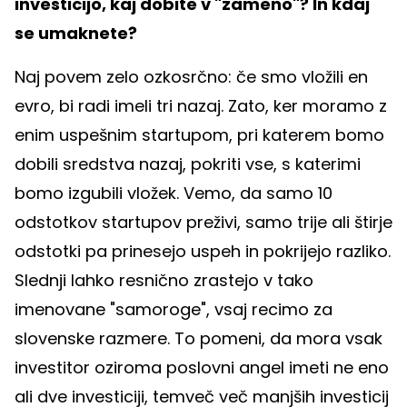
investicijo, kaj dobite v "zameno"? In kdaj
se umaknete?
Naj povem zelo ozkosrčno: če smo vložili en
evro, bi radi imeli tri nazaj. Zato, ker moramo z
enim uspešnim startupom, pri katerem bomo
dobili sredstva nazaj, pokriti vse, s katerimi
bomo izgubili vložek. Vemo, da samo 10
odstotkov startupov preživi, samo trije ali štirje
odstotki pa prinesejo uspeh in pokrijejo razliko.
Slednji lahko resnično zrastejo v tako
imenovane "samoroge", vsaj recimo za
slovenske razmere. To pomeni, da mora vsak
investitor oziroma poslovni angel imeti ne eno
ali dve investiciji, temveč več manjših investicij