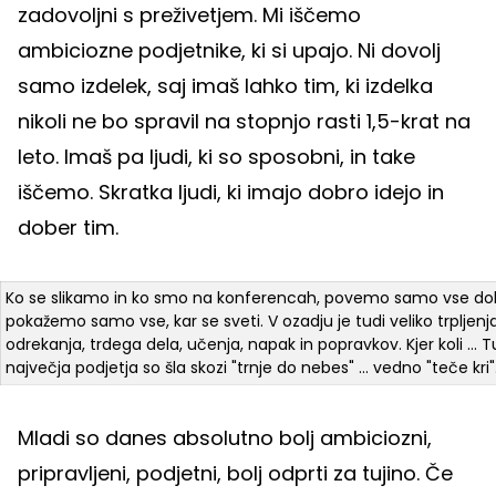
zadovoljni s preživetjem. Mi iščemo
ambiciozne podjetnike, ki si upajo. Ni dovolj
samo izdelek, saj imaš lahko tim, ki izdelka
nikoli ne bo spravil na stopnjo rasti 1,5-krat na
leto. Imaš pa ljudi, ki so sposobni, in take
iščemo. Skratka ljudi, ki imajo dobro idejo in
dober tim.
Ko se slikamo in ko smo na konferencah, povemo samo vse do
pokažemo samo vse, kar se sveti. V ozadju je tudi veliko trpljenja
odrekanja, trdega dela, učenja, napak in popravkov. Kjer koli ... T
največja podjetja so šla skozi "trnje do nebes" ... vedno "teče kri"
Mladi so danes absolutno bolj ambiciozni,
pripravljeni, podjetni, bolj odprti za tujino. Če