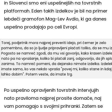
in Slovenci smo eni uspešnejših na tovrstnih
platformah. Eden takih izdelkov je bil na primer
lebdeči gramofon Mag-Lev Avdio, ki ga danes
uspešno prodajajo po celi Evropi.
Torej, podjetnik mora najprej preveriti idejo, pri čemer je zelo
pomembno, da so jo ljudje pripravljeni plačati toliko, da se mu i
Pogosto se namreč zgodi, da mu vsi govorijo, kako krasen izdel
nato pa na vprašanje, koliko bi plačali zanj, odgovorijo, da jih sp
zanima. To namreč pomeni, da dejansko nimate izdelka. Izdele
imate samo, ko vas nekdo vpraša "povej mi, koliko stane in kdaj
lahko dobim". Potem veste, da imate trg.
Po uspešno opravljenih tovrstnih intervjujih
nato praviloma najprej prosite domače, naj
vam pomagajo s svojimi prihranki. Zatem se