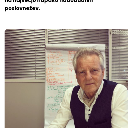
na največjo napako nadobudnih
poslovnežev.