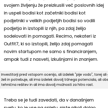
svojem življenju že preizkusili več poslovnih idej
in uspeli bodisi kot začetniki bodisi kot
podjetniki v velikih podjetjih bodisi so vodili
podjetja in izstopili iz njih, pa zdaj želijo
sodelovati in pomagati. Recimo, nekateri iz
Outfit7, ki so izstopili, želijo zdaj pomagati
novim startupom ne samo s financiranjem,
ampak tudi z nasveti, izkušnjami in znanjem.
Investitorji pred vstopom ocenijo, ali izdelek "pije vodo", torej ali
želi in potrebuje, ali ima izdelek dovolj tržnega potenciala, ali ob
tehnična rešitev in ali ima dovolj možnosti za hitro rast.
Treba se je tudi zavedati, da v današnjem
svetu, ko je vse na spletu, niste nikoli dolgo