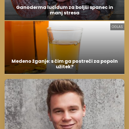
Ganoderma lucidum za boljši spanec in
manj stresa
OGLAS
Medeno žganje: s čim ga postreči za popoln
užitek?