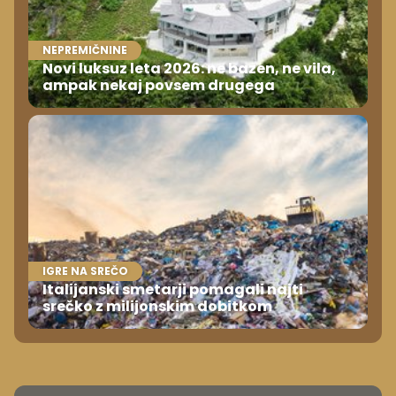
NEPREMIČNINE
Novi luksuz leta 2026: ne bazen, ne vila,
ampak nekaj povsem drugega
IGRE NA SREČO
Italijanski smetarji pomagali najti
srečko z milijonskim dobitkom