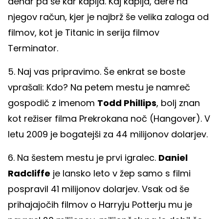
denar pa še kar kaplja. Kaj kaplja, dere na
njegov račun, kjer je najbrž še velika zaloga od
filmov, kot je Titanic in serija filmov
Terminator.
5. Naj vas pripravimo. Še enkrat se boste
vprašali: Kdo? Na petem mestu je namreč
gospodič z imenom
Todd Phillips
, bolj znan
kot režiser filma Prekrokana noč (Hangover). V
letu 2009 je bogatejši za 44 milijonov dolarjev.
6. Na šestem mestu je prvi igralec.
Daniel
Radcliffe
je lansko leto v žep samo s filmi
pospravil 41 milijonov dolarjev. Vsak od še
prihajajočih filmov o Harryju Potterju mu je