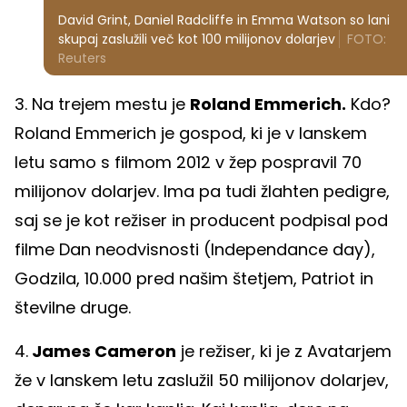
David Grint, Daniel Radcliffe in Emma Watson so lani
skupaj zaslužili več kot 100 milijonov dolarjev
FOTO:
Reuters
3. Na trejem mestu je
Roland Emmerich.
Kdo?
Roland Emmerich je gospod, ki je v lanskem
letu samo s filmom 2012 v žep pospravil 70
milijonov dolarjev. Ima pa tudi žlahten pedigre,
saj se je kot režiser in producent podpisal pod
filme Dan neodvisnosti (Independance day),
Godzila, 10.000 pred našim štetjem, Patriot in
številne druge.
4.
James Cameron
je režiser, ki je z Avatarjem
že v lanskem letu zaslužil 50 milijonov dolarjev,