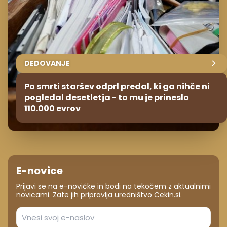
DEDOVANJE
Po smrti staršev odprl predal, ki ga nihče ni
pogledal desetletja - to mu je prineslo
110.000 evrov
E-novice
Prijavi se na e-novičke in bodi na tekočem z aktualnimi
novicami. Zate jih pripravlja uredništvo Cekin.si.