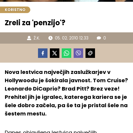
KORISTNO
Zreli za 'penzijo'?
Ž.K.
05. 02. 2010 12.33
0
Nova lestvica največjih zaslužkarjev v
Hollywoodu je šokirala javnost. Tom Cruise?
Leonardo DiCaprio? Brad Pitt? Brez veze!
Prehitel jih je igralec, katerega kariera se je
šele dobro začela, pa še ta je pristal šele na
šestem mestu.
Danes objavljena lestvica največjih