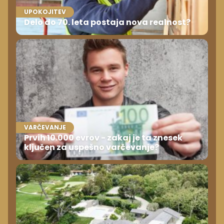
UPOKOJITEV
Delo do 70. leta postaja nova realnost?
VARČEVANJE
Prvih 10.000 evrov - zakaj je ta znesek
ključen za uspešno varčevanje?