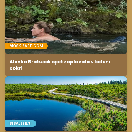
MOSKISVET.COM
Alenka Bratušek spet zaplavala v ledeni
Kokri
BIBALEZE.SI