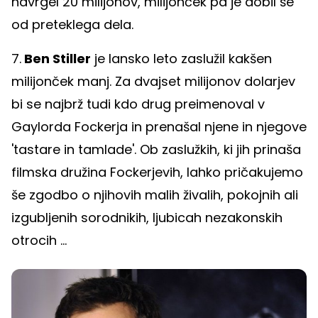
navrgel 20 milijonov, milijonček pa je dobil še
od preteklega dela.
7.
Ben Stiller
je lansko leto zaslužil kakšen
milijonček manj. Za dvajset milijonov dolarjev
bi se najbrž tudi kdo drug preimenoval v
Gaylorda Fockerja in prenašal njene in njegove
'tastare in tamlade'. Ob zaslužkih, ki jih prinaša
filmska družina Fockerjevih, lahko pričakujemo
še zgodbo o njihovih malih živalih, pokojnih ali
izgubljenih sorodnikih, ljubicah nezakonskih
otrocih ...