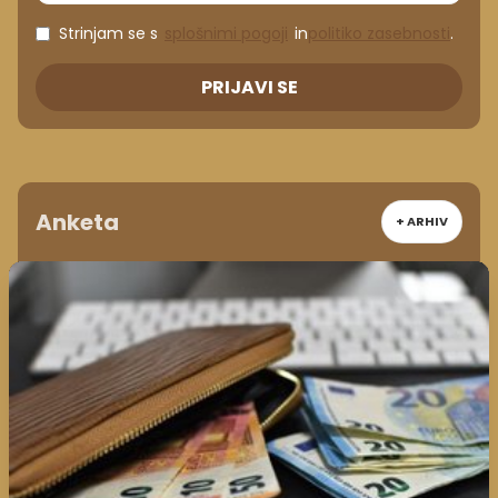
Strinjam se s
splošnimi pogoji
in
politiko zasebnosti
.
PRIJAVI SE
Anketa
+ ARHIV