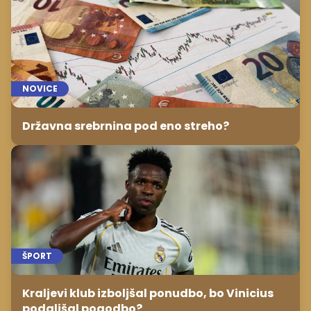
NOVICE
Državna srebrnina pod eno streho?
ŠPORT
Kraljevi klub izboljšal ponudbo, bo Vinicius
podaljšal pogodbo?