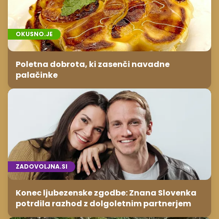
OKUSNO.JE
Poletna dobrota, ki zasenči navadne
palačinke
ZADOVOLJNA.SI
Konec ljubezenske zgodbe: Znana Slovenka
potrdila razhod z dolgoletnim partnerjem