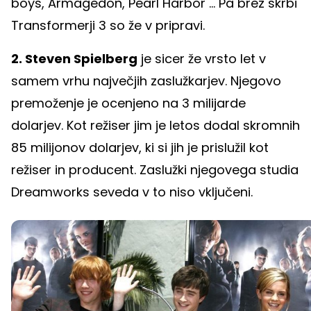
boys, Armagedon, Pearl Harbor ... Pa brez skrbi
Transformerji 3 so že v pripravi.
2. Steven Spielberg
je sicer že vrsto let v
samem vrhu največjih zaslužkarjev. Njegovo
premoženje je ocenjeno na 3 milijarde
dolarjev. Kot režiser jim je letos dodal skromnih
85 milijonov dolarjev, ki si jih je prislužil kot
režiser in producent. Zaslužki njegovega studia
Dreamworks seveda v to niso vključeni.