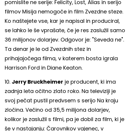
pomislite ne serije: Felicity, Lost, Alias in serijo
filmov Misija nemogoče in film Zvezdne steze.
Ko naštejete vse, kar je napisal in produciral,
se lahko le še vprašate, če je res zaslužil samo
36 milijonov dolarjev. Odgovor je: "Seveda ne".
Ta denar je le od Zvezdnih stez in
prihajajočega filma, v katerem bosta igrala
Harrison Ford in Diane Keaton.
10.
Jerry Bruckheimer
je producent, ki ima
zadnja leta očitno zlato roko. Na televiziji je
svoj pečat pustil predvsem s serijo Na kraju
zločina. Večino od 35,5 milijona dolarjev,
kolikor je zaslužil s filmi, pa je dobil za film, ki je
še v nastajanju: Čarovnikov vajenec, v