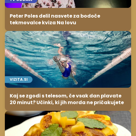
Peter Poles delil nasvete za bodoče
tekmovalce kviza Na lovu
VIZITA.SI
Kaj se zgodi s telesom, če vsak dan plavate
20 minut? Učinki, ki jih morda ne pričakujete