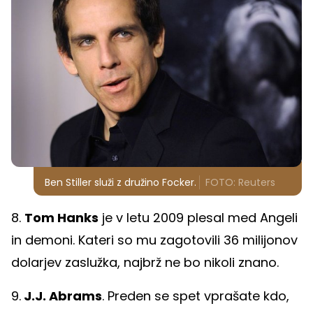
Ben Stiller služi z družino Focker.
FOTO: Reuters
8.
Tom Hanks
je v letu 2009 plesal med Angeli
in demoni. Kateri so mu zagotovili 36 milijonov
dolarjev zaslužka, najbrž ne bo nikoli znano.
9.
J.J. Abrams
. Preden se spet vprašate kdo,