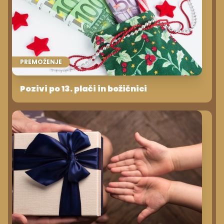
PREMOŽENJE
Pozivi po 13. plači in božičnici