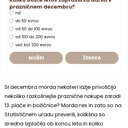
prazničnem decembru?
nič
do 50 evrov
od 50 do 100 evrov
od 100 do 200 evrov
več kot 200 evrov
MOŠKI
ŽENSKA
Si decembra morda nekateri lažje privoščijo
nekoliko razkošnejše praznične nakupe zaradi
13. plače in božičnice? Morda res in zato so na
Statističnem uradu preverili, kolikšna so
izredna izplačila ob koncu leta in koliko