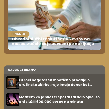
FINANCE
Ob redni službi zasluži še 866 evrov na
mesec: začelo se je povsem po naključju
NAJBOLJ BRANO
Otroci bogatašev množično prodajajo
družinske zbirke: raje imajo denar kot
umetnine
Medtem ko je svet trepetal zaradi vojne, so
oni služili 600.000 evrov na minuto