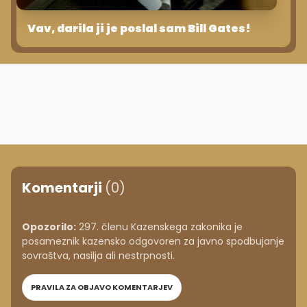
Vav, darila ji je poslal sam Bill Gates!
Komentarji
(0)
Opozorilo:
297. členu Kazenskega zakonika je
posameznik kazensko odgovoren za javno spodbujanje
sovraštva, nasilja ali nestrpnosti.
PRAVILA ZA OBJAVO KOMENTARJEV