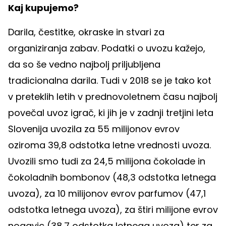
Kaj kupujemo?
Darila, čestitke, okraske in stvari za
organiziranja zabav. Podatki o uvozu kažejo,
da so še vedno najbolj priljubljena
tradicionalna darila. Tudi v 2018 se je tako kot
v preteklih letih v prednovoletnem času najbolj
povečal uvoz igrač, ki jih je v zadnji tretjini leta
Slovenija uvozila za 55 milijonov evrov
oziroma 39,8 odstotka letne vrednosti uvoza.
Uvozili smo tudi za 24,5 milijona čokolade in
čokoladnih bombonov (48,3 odstotka letnega
uvoza), za 10 milijonov evrov parfumov (47,1
odstotka letnega uvoza), za štiri milijone evrov
nogavic (38,7 odstotka letnega uvoza) ter za