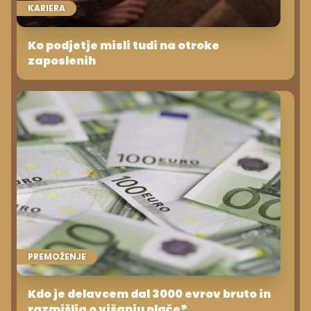
KARIERA
Ko podjetje misli tudi na otroke
zaposlenih
PREMOŽENJE
Kdo je delavcem dal 3000 evrov bruto in
razmišlja o višanju plače?