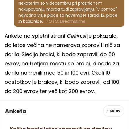
Nekaterim so v decembru pri prazničnem
nakupovanju, morda tudi zapravljanju, "v pomoč"
navadno višje plače za november zaradi 13. plače
in božičnice.
FOTO: Dreamstime
Anketa na spletni strani
Cekin.si
je pokazala,
da letos večina ne namerava zapraviti nič za
darila. Sledijo bralci, ki bodo zapravili do 50
evrov, na tretjem mestu so bralci, ki bodo za
darila namenili med 50 in 100 evri. Okoli 10
odstotkov je bralcev, ki bodo zapravili od 100
do 200 evrov ter več kot 200 evrov.
Anketa
+ ARHIV
Koliko boste letos zapravili za darila v