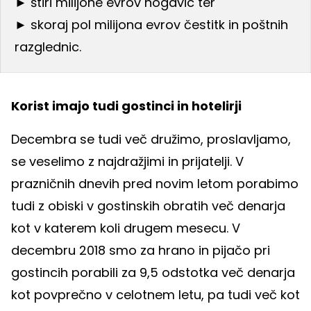
► štiri milijone evrov nogavic ter
► skoraj pol milijona evrov čestitk in poštnih
razglednic.
Korist imajo tudi gostinci in hotelirji
Decembra se tudi več družimo, proslavljamo,
se veselimo z najdražjimi in prijatelji. V
prazničnih dnevih pred novim letom porabimo
tudi z obiski v gostinskih obratih več denarja
kot v katerem koli drugem mesecu. V
decembru 2018 smo za hrano in pijačo pri
gostincih porabili za 9,5 odstotka več denarja
kot povprečno v celotnem letu, pa tudi več kot