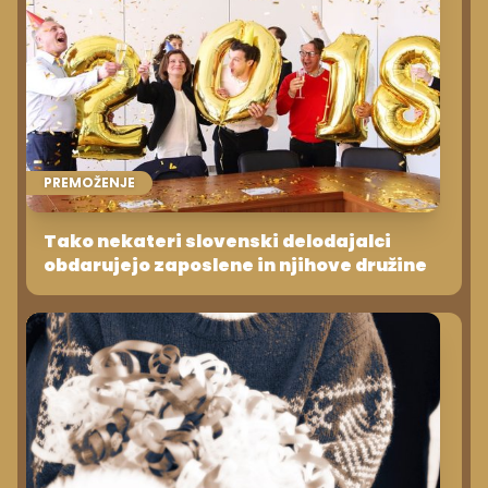
PREMOŽENJE
Tako nekateri slovenski delodajalci
obdarujejo zaposlene in njihove družine