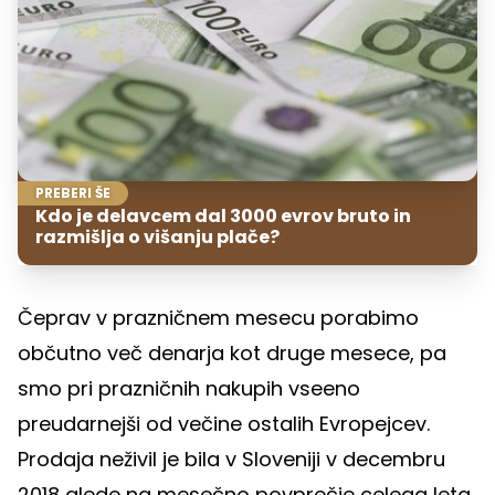
PREBERI ŠE
Kdo je delavcem dal 3000 evrov bruto in
razmišlja o višanju plače?
Čeprav v prazničnem mesecu porabimo
občutno več denarja kot druge mesece, pa
smo pri prazničnih nakupih vseeno
preudarnejši od večine ostalih Evropejcev.
Prodaja neživil je bila v Sloveniji v decembru
2018 glede na mesečno povprečje celega leta