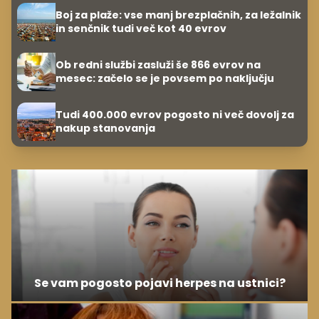
Boj za plaže: vse manj brezplačnih, za ležalnik
in senčnik tudi več kot 40 evrov
Ob redni službi zasluži še 866 evrov na
mesec: začelo se je povsem po naključju
Tudi 400.000 evrov pogosto ni več dovolj za
nakup stanovanja
Se vam pogosto pojavi herpes na ustnici?