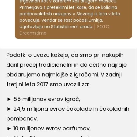
trgovinah kot v katerem koli drugem mesecu.
Primerjava s preteklimi leti kaže, da se količina
prednovoletnih nakupov v Sloveniji iz leta v leto
povečuje, vendar se rast počasi umirja,
ugotavljajo na Statističnem uradu.
FOTO:
Dreamstime
Podatki o uvozu kažejo, da smo pri nakupih
daril precej tradicionalni in da očitno najraje
obdarujemo najmlajše z igračami. V zadnji
tretjini leta 2017 smo uvozili za:
► 55 milijonov evrov igrač,
► 24,5 milijona evrov čokolade in čokoladnih
bombonov,
► 10 milijonov evrov parfumov,