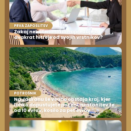
PRVA ZAPOSLITEV
Zakaj nekateri mladi napredujejo
dvakrat hitreje od svojih vrstnikov?
POTROŠNIK
Na Jadranu še vedno obstaja kraj, kjer
lahko dopustujete poceni: nastanitev že
od 10 evrov, kosilo za pet evrov