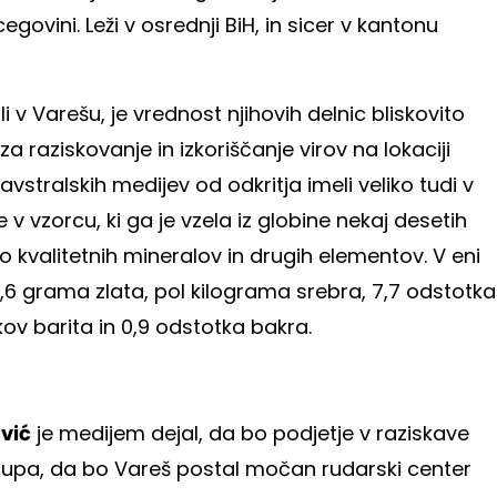
ovini. Leži v osrednji BiH, in sicer v kantonu
ili v Varešu, je vrednost njihovih delnic bliskovito
za raziskovanje in izkoriščanje virov na lokaciji
vstralskih medijev od odkritja imeli veliko tudi v
e v vzorcu, ki ga je vzela iz globine nekaj desetih
 kvalitetnih mineralov in drugih elementov. V eni
4,6 grama zlata, pol kilograma srebra, 7,7 odstotka
kov barita in 0,9 odstotka bakra.
vić
je medijem dejal, da bo podjetje v raziskave
ato upa, da bo Vareš postal močan rudarski center