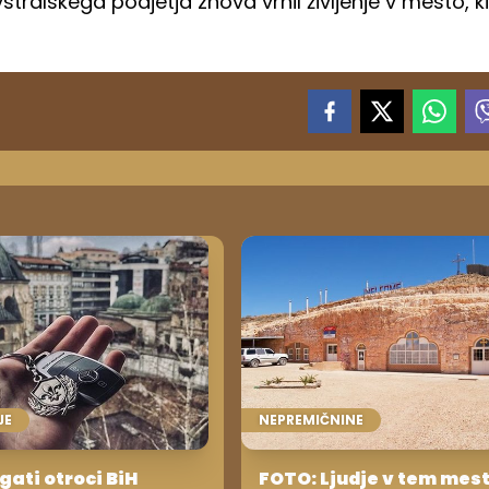
stralskega podjetja znova vrnil življenje v mesto, ki
JE
NEPREMIČNINE
gati otroci BiH
FOTO: Ljudje v tem mes