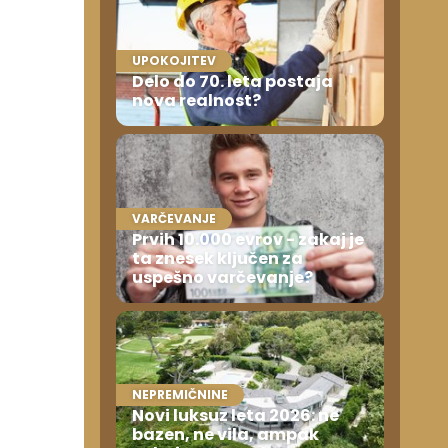
UPOKOJITEV
Delo do 70. leta postaja
nova realnost?
VARČEVANJE
Prvih 10.000 evrov - zakaj je
ta znesek ključen za
uspešno varčevanje?
NEPREMIČNINE
Novi luksuz leta 2026: ne
bazen, ne vila, ampak