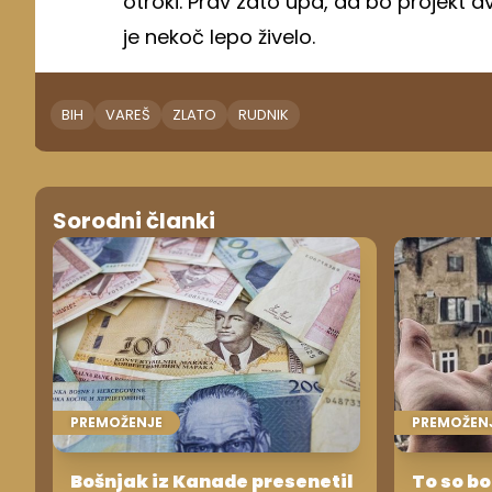
otroki. Prav zato upa, da bo projekt av
je nekoč lepo živelo.
BIH
VAREŠ
ZLATO
RUDNIK
Sorodni članki
PREMOŽENJE
PREMOŽEN
Bošnjak iz Kanade presenetil
To so bo