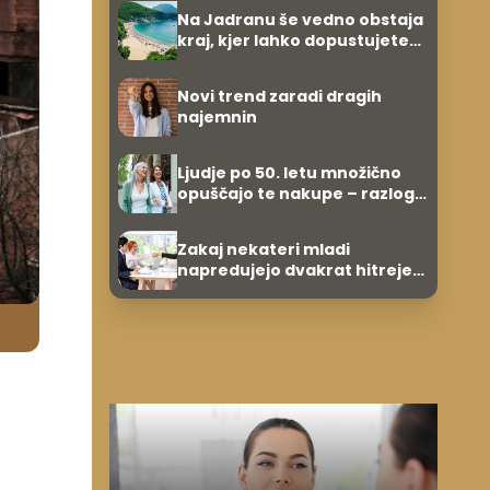
Na Jadranu še vedno obstaja
kraj, kjer lahko dopustujete
poceni: nastanitev že od 10
evrov, kosilo za pet evrov
Novi trend zaradi dragih
najemnin
Ljudje po 50. letu množično
opuščajo te nakupe – razlog
je presenetljiv
Zakaj nekateri mladi
napredujejo dvakrat hitreje
od svojih vrstnikov?