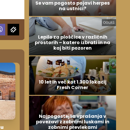
Se vam pogosto pojavi herpes
na ustnici?
OGLAS
Lepilo za ploščice v različnih
prostorih – katero izbrati in na
kaj biti pozoren
10 let in več kot 1.300 lokacij
Fresh Corner
Najpogostejša vprašanja v
povezavi z zobnimi luskami in
zobnimi prevlekami
tu