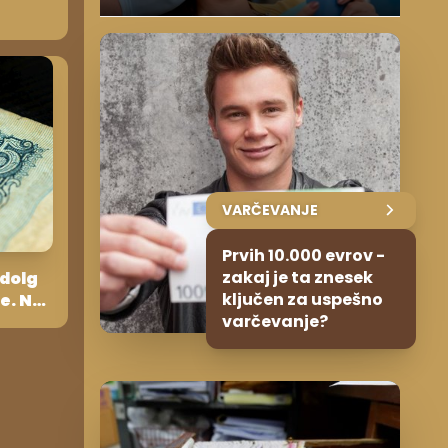
VARČEVANJE
Prvih 10.000 evrov -
zakaj je ta znesek
 dolg
ključen za uspešno
e. Ne
varčevanje?
avi!