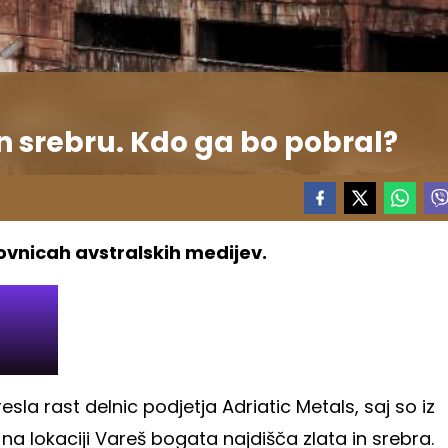
 in srebru. Kdo ga bo pobral?
ovnicah avstralskih medijev.
sla rast delnic podjetja Adriatic Metals, saj so iz
na lokaciji Vareš bogata najdišča zlata in srebra.