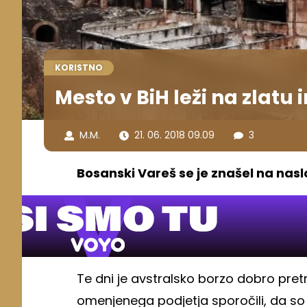
KORISTNO
Mesto v BiH leži na zlatu
M.M.
21. 06. 2018 09.09
3
Bosanski Vareš se je znašel na nasl
Te dni je avstralsko borzo dobro pretre
omenjenega podjetja sporočili, da so 