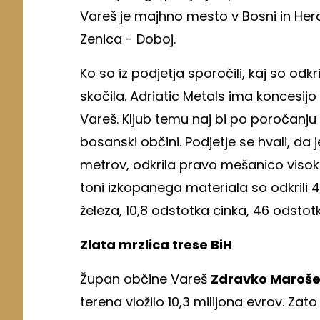
Vareš je majhno mesto v Bosni in Herceg
Zenica - Doboj.
Ko so iz podjetja sporočili, kaj so odkr
skočila. Adriatic Metals ima koncesijo 
Vareš. Kljub temu naj bi po poročanju a
bosanski občini. Podjetje se hvali, da j
metrov, odkrila pravo mešanico visoko
toni izkopanega materiala so odkrili 
železa, 10,8 odstotka cinka, 46 odstot
Zlata mrzlica trese BiH
Župan občine Vareš
Zdravko Maroše
terena vložilo 10,3 milijona evrov. Z