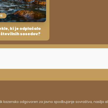
JE
ekle, ki je odplačalo
 številnih sosedov?
 kazensko odgovoren za javno spodbujanje sovraštva, nasilja al