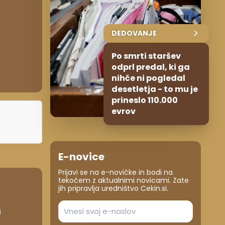
DEDOVANJE
Po smrti staršev
odprl predal, ki ga
nihče ni pogledal
desetletja - to mu je
prineslo 110.000
evrov
E-novice
Prijavi se na e-novičke in bodi na
tekočem z aktualnimi novicami. Zate
jih pripravlja uredništvo Cekin.si.
i