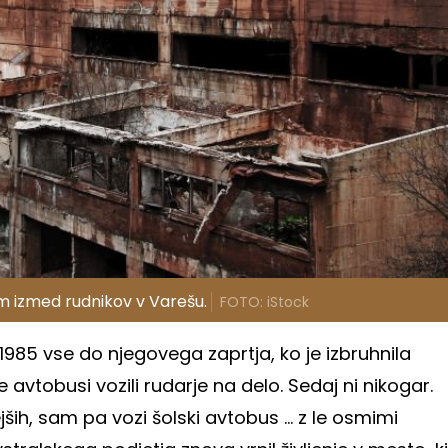
m izmed rudnikov v Varešu.
FOTO: iStock
 1985 vse do njegovega zaprtja, ko je izbruhnila
 avtobusi vozili rudarje na delo. Sedaj ni nikogar.
ših, sam pa vozi šolski avtobus ... z le osmimi