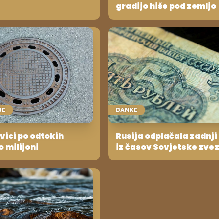
gradijo hiše pod zemljo
JE
BANKE
vici po odtokih
Rusija odplačala zadnji
 milijoni
iz časov Sovjetske zvez
boste verjeli, kateri drž