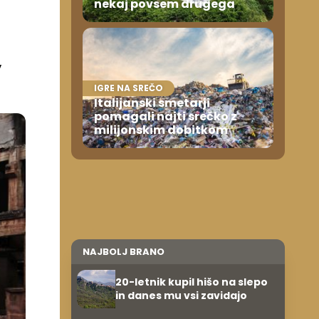
nekaj povsem drugega
,
IGRE NA SREČO
Italijanski smetarji
pomagali najti srečko z
milijonskim dobitkom
NAJBOLJ BRANO
20-letnik kupil hišo na slepo
in danes mu vsi zavidajo