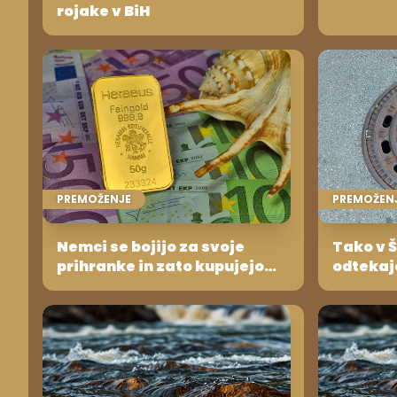
rojake v BiH
PREMOŽENJE
PREMOŽEN
Nemci se bojijo za svoje
Tako v Š
prihranke in zato kupujejo
odtekajo
zlato