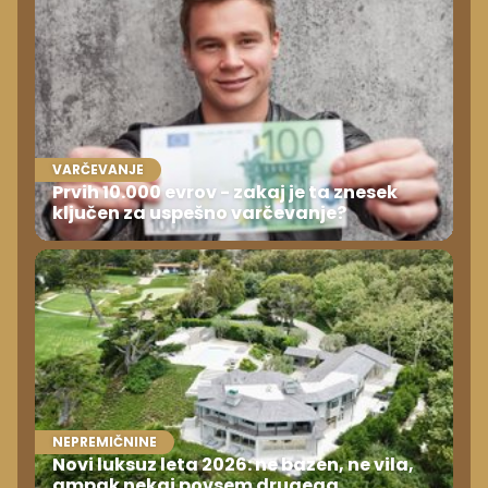
VARČEVANJE
Prvih 10.000 evrov - zakaj je ta znesek
ključen za uspešno varčevanje?
NEPREMIČNINE
Novi luksuz leta 2026: ne bazen, ne vila,
ampak nekaj povsem drugega