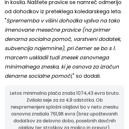
in kosila. Naštete pravice se namreč odmerijo
od dohodkov iz preteklega koledarskega leta.
"
Sprememba v višini dohodka vpliva na tako
imenovane mesečne pravice (na primer
denarna socialna pomoč, varstveni dodatek,
subvencija najemnine), pri čemer se bo s 1.
marcem uskladil tudi znesek osnovnega
minimalnega zneska, ki je osnova za izračun
denarne socialne pomoči
," so dodali.
Letos minimalna plača znaša 1074,43 evra bruto.
Zvišala seje za za 4,9 odstotka. Ob
nespremenjeni splošni olajšavi bo v neto znesku
osnovna znašala 761,98 evra (brez upoštevanih
dodatkov za delovno dobo, posebnih davčnih
olajšav ter stroškov za malico in prevoz).