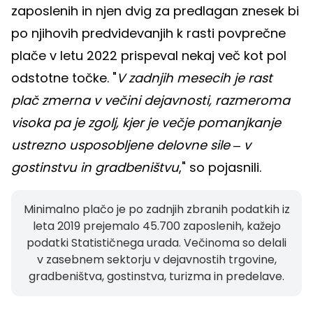
zaposlenih in njen dvig za predlagan znesek bi
po njihovih predvidevanjih k rasti povprečne
plače v letu 2022 prispeval nekaj več kot pol
odstotne točke. "
V zadnjih mesecih je rast
plač zmerna v večini dejavnosti, razmeroma
visoka pa je zgolj, kjer je večje pomanjkanje
ustrezno usposobljene delovne sile
‒
v
gostinstvu in gradbeništvu
," so pojasnili.
Minimalno plačo je po zadnjih zbranih podatkih iz
leta 2019 prejemalo 45.700 zaposlenih, kažejo
podatki Statističnega urada. Večinoma so delali
v zasebnem sektorju v dejavnostih trgovine,
gradbeništva, gostinstva, turizma in predelave.