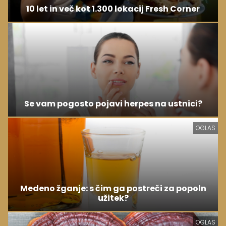
10 let in več kot 1.300 lokacij Fresh Corner
Se vam pogosto pojavi herpes na ustnici?
OGLAS
Medeno žganje: s čim ga postreči za popoln
užitek?
OGLAS