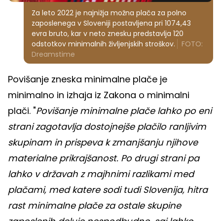
Za leto 2022 je najnižja možna plača za polno
zaposlenega v Sloveniji postavljena pri 1074,43
evra bruto, kar v neto znesku predstavlja 120
odstotkov minimalnih življenjskih stroškov.
FOTO:
Dreamstime
Povišanje zneska minimalne plače je
minimalno in izhaja iz Zakona o minimalni
plači. "
Povišanje minimalne plače lahko po eni
strani zagotavlja dostojnejše plačilo ranljivim
skupinam in prispeva k zmanjšanju njihove
materialne prikrajšanost. Po drugi strani pa
lahko v državah z majhnimi razlikami med
plačami, med katere sodi tudi Slovenija, hitra
rast minimalne plače za ostale skupine