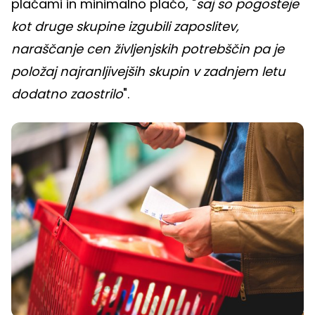
plačami in minimalno plačo, "
saj so pogosteje
kot druge skupine izgubili zaposlitev,
naraščanje cen življenjskih potrebščin pa je
položaj najranljivejših skupin v zadnjem letu
dodatno zaostrilo
".