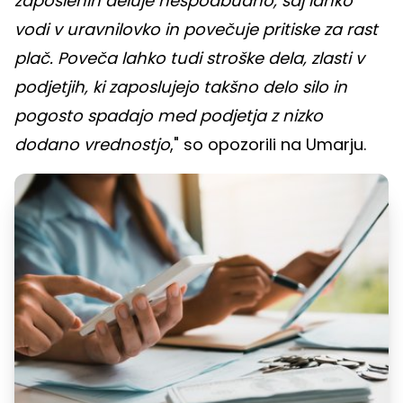
zaposlenih deluje nespodbudno, saj lahko
vodi v uravnilovko in povečuje pritiske za rast
plač. Poveča lahko tudi stroške dela, zlasti v
podjetjih, ki zaposlujejo takšno delo silo in
pogosto spadajo med podjetja z nizko
dodano vrednostjo
," so opozorili na Umarju.