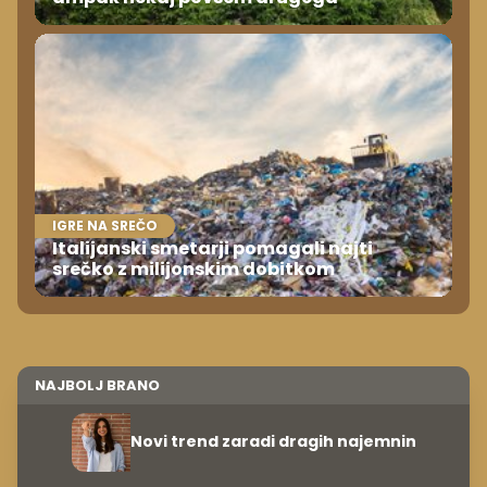
IGRE NA SREČO
Italijanski smetarji pomagali najti
srečko z milijonskim dobitkom
NAJBOLJ BRANO
Novi trend zaradi dragih najemnin