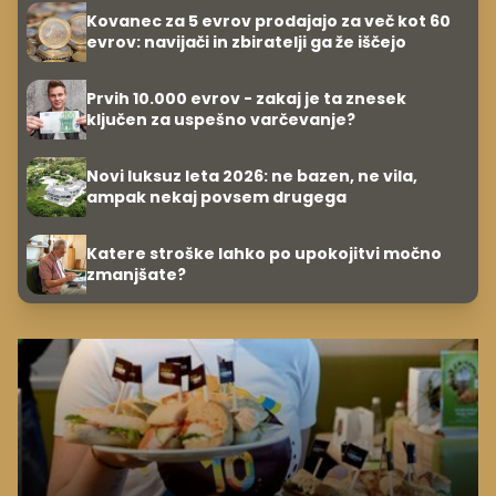
Kovanec za 5 evrov prodajajo za več kot 60
evrov: navijači in zbiratelji ga že iščejo
Prvih 10.000 evrov - zakaj je ta znesek
ključen za uspešno varčevanje?
Novi luksuz leta 2026: ne bazen, ne vila,
ampak nekaj povsem drugega
Katere stroške lahko po upokojitvi močno
zmanjšate?