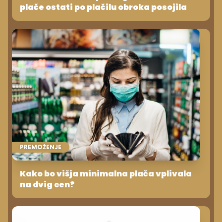
plače ostati po plačilu obroka posojila
PREMOŽENJE
Kako bo višja minimalna plača vplivala
na dvig cen?