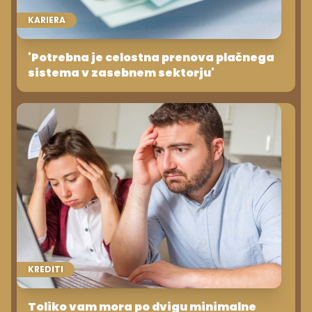
KARIERA
'Potrebna je celostna prenova plačnega
sistema v zasebnem sektorju'
KREDITI
Toliko vam mora po dvigu minimalne