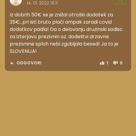
14. 01. 2022 19.11
Iz dobrih 50€ se je znižal otroški dodatek za
35€...pri isti bruto plači ampak zaradi covid
dodatkov padla! Da o delovanju druzinski sodisc
za izterjavo prezivnin oz. dodelitvi drzavne
prezivnine sploh nebi zgubljala besed! Ja to je
SLOVENIJA!
ODGOVORI
1
0