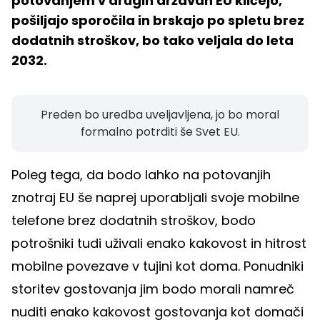
potovanjem v drugih državah EU kličejo,
pošiljajo sporočila in brskajo po spletu brez
dodatnih stroškov, bo tako veljala do leta
2032.
Preden bo uredba uveljavljena, jo bo moral
formalno potrditi še Svet EU.
Poleg tega, da bodo lahko na potovanjih
znotraj EU še naprej uporabljali svoje mobilne
telefone brez dodatnih stroškov, bodo
potrošniki tudi uživali enako kakovost in hitrost
mobilne povezave v tujini kot doma. Ponudniki
storitev gostovanja jim bodo morali namreč
nuditi enako kakovost gostovanja kot domači