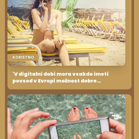
KORISTNO
'V digitalni dobi mora vsakdo imeti
povsod v Evropi možnost dobre
povezljivosti kot doma'