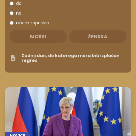
da
ne
nisem zaposlen
MOŠKI
ŽENSKA
Zadnji dan, do katerega mora biti izplačan
regres
NOVICE