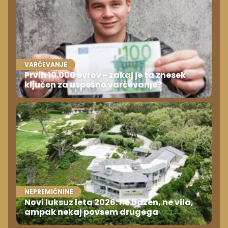
VARČEVANJE
Prvih 10.000 evrov - zakaj je ta znesek
ključen za uspešno varčevanje?
NEPREMIČNINE
Novi luksuz leta 2026: ne bazen, ne vila,
ampak nekaj povsem drugega