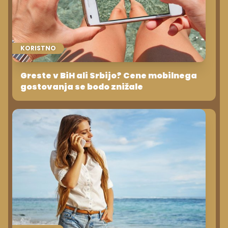
KORISTNO
Greste v BiH ali Srbijo? Cene mobilnega
gostovanja se bodo znižale