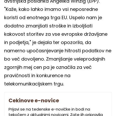
avstrijska poslanka Angelika Winzig (EPP).
"Kaže, kako lahko imamo vsi neposredne
koristi od enotnega trga EU. Uspelo nam je
dodatno zmanjšati stroške in izboljšati
kakovost storitev za vse evropske državljane
in podjetja," je dejala ter opozorila, da
namerno upočasnjevanje hitrosti podatkov ne
bo več dovoljeno. Zmanjšanje veleprodajnih
zgornjih mej cen pa je označila za več
pravičnosti in konkurence na
telekomunikacijskem trgu.
Cekinove e-novice
Prijavi se na tedenske e-novičke in bodi na
tekočem z aktualnimi novicami. Zate jih pripravlja