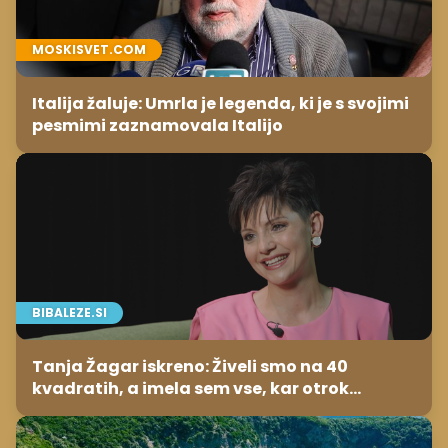
MOSKISVET.COM
Italija žaluje: Umrla je legenda, ki je s svojimi
pesmimi zaznamovala Italijo
BIBALEZE.SI
Tanja Žagar iskreno: Živeli smo na 40
kvadratih, a imela sem vse, kar otrok
potrebuje