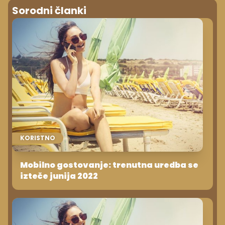
Sorodni članki
KORISTNO
Mobilno gostovanje: trenutna uredba se
izteče junija 2022