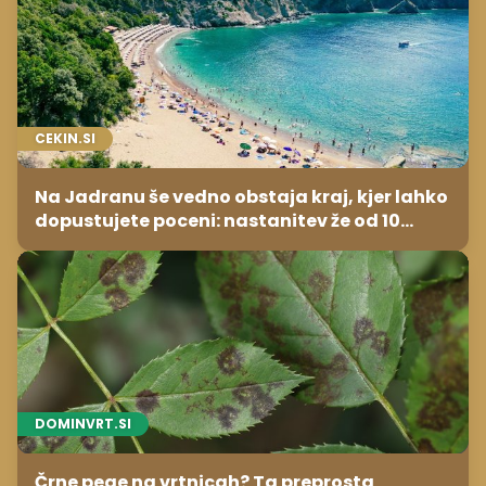
CEKIN.SI
Na Jadranu še vedno obstaja kraj, kjer lahko
dopustujete poceni: nastanitev že od 10
evrov, kosilo za pet evrov
DOMINVRT.SI
Črne pege na vrtnicah? Ta preprosta