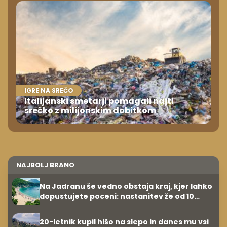
IGRE NA SREČO
Italijanski smetarji pomagali najti
srečko z milijonskim dobitkom
NAJBOLJ BRANO
Na Jadranu še vedno obstaja kraj, kjer lahko
dopustujete poceni: nastanitev že od 10
evrov, kosilo za pet evrov
20-letnik kupil hišo na slepo in danes mu vsi