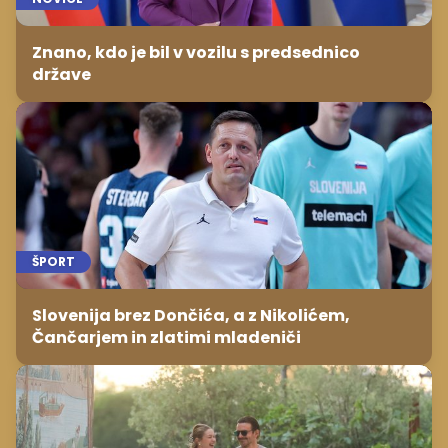
Znano, kdo je bil v vozilu s predsednico
države
ŠPORT
Slovenija brez Dončića, a z Nikolićem,
Čančarjem in zlatimi mladeniči