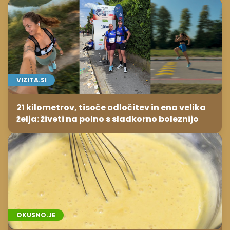
VIZITA.SI
21 kilometrov, tisoče odločitev in ena velika
želja: živeti na polno s sladkorno boleznijo
OKUSNO.JE