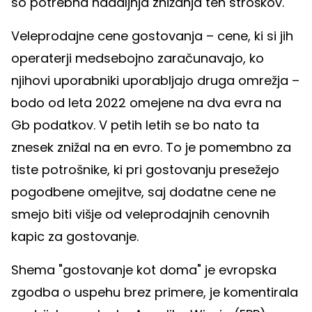
so potrebna nadaljnja znižanja teh stroškov.
Veleprodajne cene gostovanja – cene, ki si jih
operaterji medsebojno zaračunavajo, ko
njihovi uporabniki uporabljajo druga omrežja –
bodo od leta 2022 omejene na dva evra na
Gb podatkov. V petih letih se bo nato ta
znesek znižal na en evro. To je pomembno za
tiste potrošnike, ki pri gostovanju presežejo
pogodbene omejitve, saj dodatne cene ne
smejo biti višje od veleprodajnih cenovnih
kapic za gostovanje.
Shema "gostovanje kot doma" je evropska
zgodba o uspehu brez primere, je komentirala