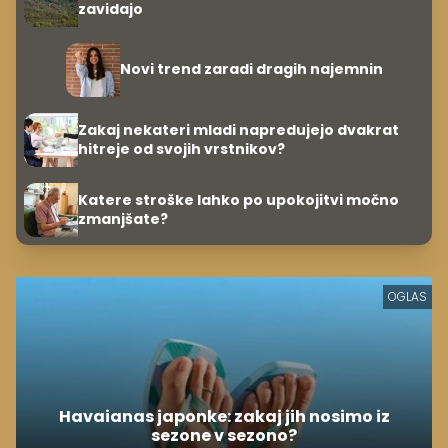
zavidajo
Novi trend zaradi dragih najemnin
Zakaj nekateri mladi napredujejo dvakrat
hitreje od svojih vrstnikov?
Katere stroške lahko po upokojitvi močno
zmanjšate?
OGLAS
Havaianas japonke: zakaj jih nosimo iz
sezone v sezono?