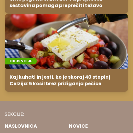
sestavina pomaga preprečiti težavo
OKUSNO.JE
Kaj kuhati in jesti, ko je skoraj 40 stopinj
Celzija: 5 kosil brez prižiganja pečice
SEKCIJE:
NASLOVNICA
NOVICE