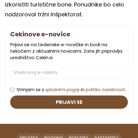
izkoristiti turistične bone. Ponudnike bo celo
nadzoroval tržni inšpektorat.
Cekinove e-novice
Prijavi se na tedenske e-novičke in bodi na
tekočem z aktualnimi novicami. Zate jih pripravlja
uredništvo Cekin.si
Strinjam se s
splošnimi pogoji
in
politiko zasebnosti
.
PRIJAVI SE
HRVAŠKA
BOOKING
PONUDBA
NASTANITEV