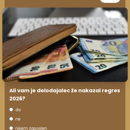
Ali vam je delodajalec že nakazal regres
2026?
da
ne
nisem zaposlen