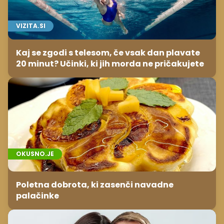
VIZITA.SI
Kaj se zgodi s telesom, če vsak dan plavate
20 minut? Učinki, ki jih morda ne pričakujete
OKUSNO.JE
Poletna dobrota, ki zasenči navadne
palačinke