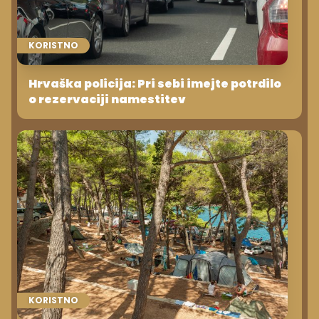
KORISTNO
Hrvaška policija: Pri sebi imejte potrdilo
o rezervaciji namestitev
KORISTNO