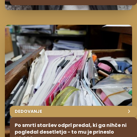
DEDOVANJE
Po smrti staršev odprl predal, ki ga nihče ni
pogledal desetletja - to mu je prineslo