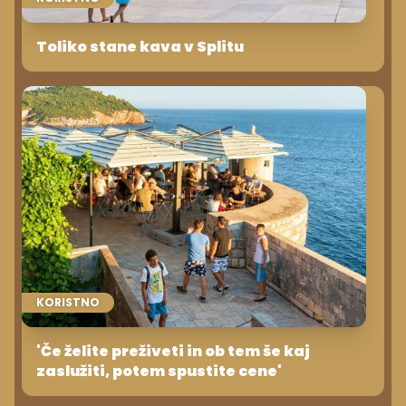
Toliko stane kava v Splitu
KORISTNO
'Če želite preživeti in ob tem še kaj
zaslužiti, potem spustite cene'