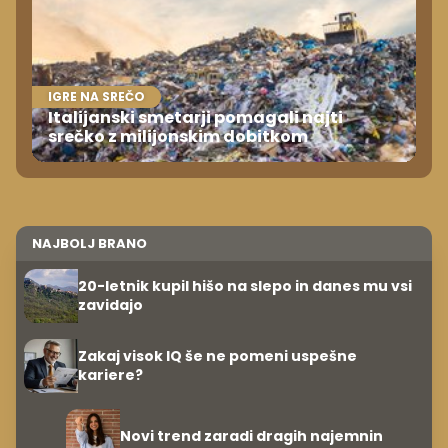
IGRE NA SREČO
Italijanski smetarji pomagali najti
srečko z milijonskim dobitkom
NAJBOLJ BRANO
20-letnik kupil hišo na slepo in danes mu vsi
zavidajo
Zakaj visok IQ še ne pomeni uspešne
kariere?
Novi trend zaradi dragih najemnin