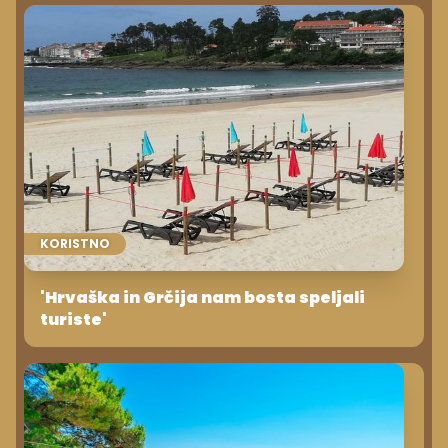
KORISTNO
'Hrvaška in Grčija nam bosta speljali
turiste'