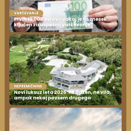
VARČEVANJE
Prvih 10.000 evrov - zakaj je ta znesek
ključen za uspešno varčevanje?
NEPREMIČNINE
Novi luksuz leta 2026: ne bazen, ne vila,
ampak nekaj povsem drugega