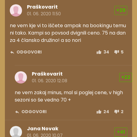
Praškovarit
+29
01. 06. 2020 11.50
ne vem kje vi to iščete ampak na bookingu temu
ni tako. Kampi so povsod dvignili ceno. 75 na dan
za 4 člansko družino! a so nori
ODGOVORI
34
5
Praškovarit
+22
01. 06. 2020 12.08
ne vem zakaj minus, mal si poglej cene, v high
sezoni so še vedno 70 +
ODGOVORI
24
2
Jana Novak
+41
01. 06. 2020 10.07