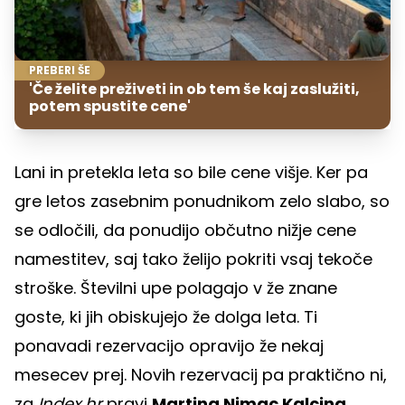
PREBERI ŠE
'Če želite preživeti in ob tem še kaj zaslužiti,
potem spustite cene'
Lani in pretekla leta so bile cene višje. Ker pa
gre letos zasebnim ponudnikom zelo slabo, so
se odločili, da ponudijo občutno nižje cene
namestitev, saj tako želijo pokriti vsaj tekoče
stroške. Številni upe polagajo v že znane
goste, ki jih obiskujejo že dolga leta. Ti
ponavadi rezervacijo opravijo že nekaj
mesecev prej. Novih rezervacij pa praktično ni,
za
Index.hr
pravi
Martina Nimac Kalcina
,