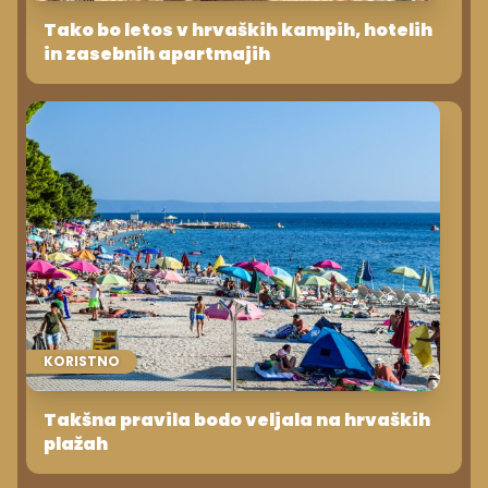
Tako bo letos v hrvaških kampih, hotelih
in zasebnih apartmajih
KORISTNO
Takšna pravila bodo veljala na hrvaških
plažah