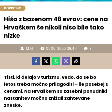
KORISTNO
Hiša z bazenom 48 evrov: cene na
Hrvaškem še nikoli niso bile tako
nizke
M.M.
01. 06. 2020 08.44
3
Tisti, ki delajo v turizmu, vedo, da se bo
letos treba močno prilagoditi – še posebej s
cenami. Na Hrvaškem so zasebni ponudniki
nastanitev močno znižali zahtevane
zneske.