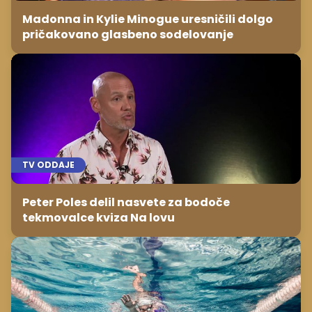
Madonna in Kylie Minogue uresničili dolgo
pričakovano glasbeno sodelovanje
TV ODDAJE
Peter Poles delil nasvete za bodoče
tekmovalce kviza Na lovu