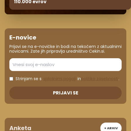
110.000 evrov
E-novice
Prijavi se na e-novičke in bodi na tekočem z aktualnimi
novicami. Zate jih pripravlja uredništvo Cekin.si.
Strinjam se s
splošnimi pogoji
in
politiko zasebnosti
.
PRIJAVI SE
Anketa
+ ARHIV