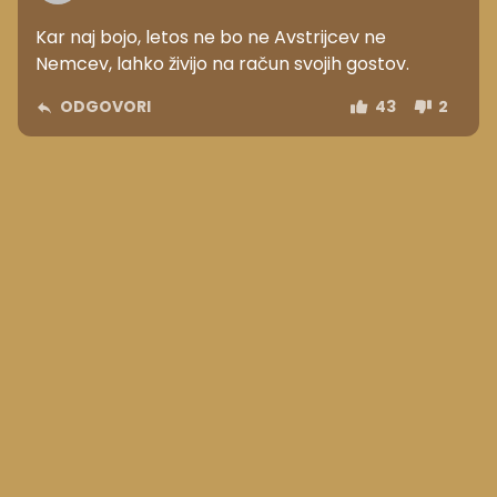
Kar naj bojo, letos ne bo ne Avstrijcev ne
Nemcev, lahko živijo na račun svojih gostov.
ODGOVORI
43
2