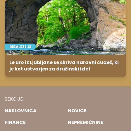
BIBALEZE.SI
Le uro iz Ljubljane se skriva naravni čudež, ki
je kot ustvarjen za družinski izlet
SEKCIJE:
NASLOVNICA
NOVICE
FINANCE
NEPREMIČNINE