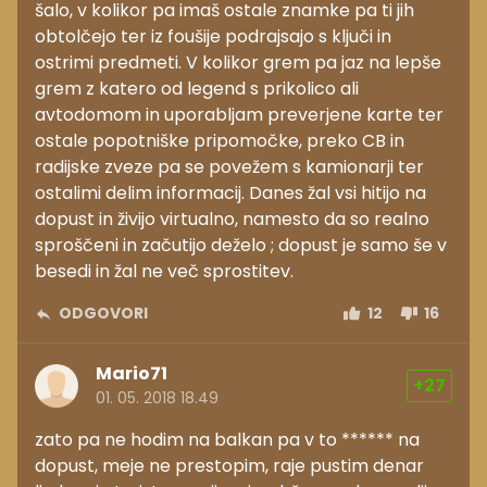
šalo, v kolikor pa imaš ostale znamke pa ti jih
obtolčejo ter iz foušije podrajsajo s ključi in
ostrimi predmeti. V kolikor grem pa jaz na lepše
grem z katero od legend s prikolico ali
avtodomom in uporabljam preverjene karte ter
ostale popotniške pripomočke, preko CB in
radijske zveze pa se povežem s kamionarji ter
ostalimi delim informacij. Danes žal vsi hitijo na
dopust in živijo virtualno, namesto da so realno
sproščeni in začutijo deželo ; dopust je samo še v
besedi in žal ne več sprostitev.
ODGOVORI
12
16
Mario71
+27
01. 05. 2018 18.49
zato pa ne hodim na balkan pa v to ****** na
dopust, meje ne prestopim, raje pustim denar