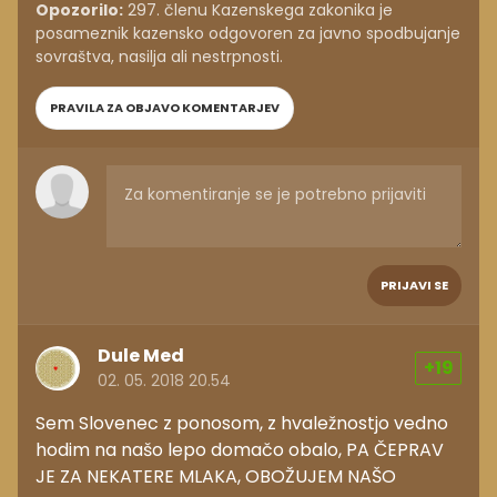
Opozorilo:
297. členu Kazenskega zakonika je
posameznik kazensko odgovoren za javno spodbujanje
sovraštva, nasilja ali nestrpnosti.
PRAVILA ZA OBJAVO KOMENTARJEV
PRIJAVI SE
Dule Med
+19
02. 05. 2018 20.54
Sem Slovenec z ponosom, z hvaležnostjo vedno
hodim na našo lepo domačo obalo, PA ČEPRAV
JE ZA NEKATERE MLAKA, OBOŽUJEM NAŠO