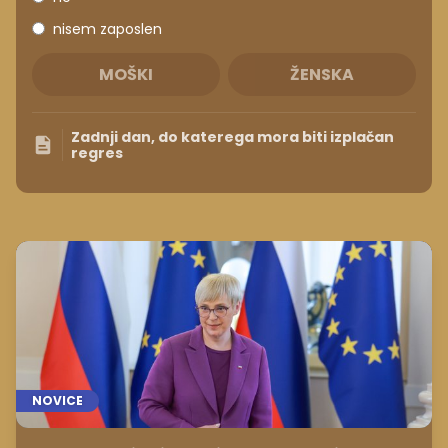
nisem zaposlen
MOŠKI
ŽENSKA
Zadnji dan, do katerega mora biti izplačan
regres
NOVICE