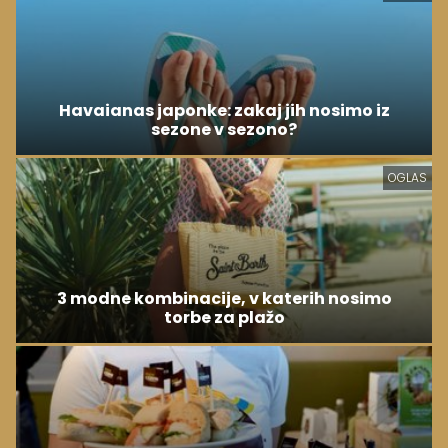
Havaianas japonke: zakaj jih nosimo iz
sezone v sezono?
OGLAS
3 modne kombinacije, v katerih nosimo
torbe za plažo