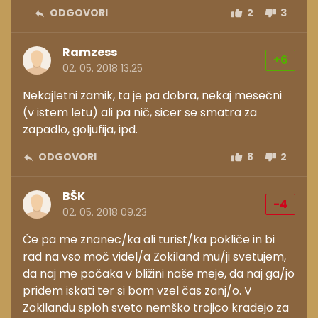
ODGOVORI
2
3
Ramzess
+6
02. 05. 2018 13.25
Nekajletni zamik, ta je pa dobra, nekaj mesečni
(v istem letu) ali pa nič, sicer se smatra za
zapadlo, goljufija, ipd.
ODGOVORI
8
2
BŠK
-4
02. 05. 2018 09.23
Če pa me znanec/ka ali turist/ka pokliče in bi
rad na vso moč videl/a Zokiland mu/ji svetujem,
da naj me počaka v bližini naše meje, da naj ga/jo
pridem iskati ter si bom vzel čas zanj/o. V
Zokilandu sploh sveto nemško trojico kradejo za