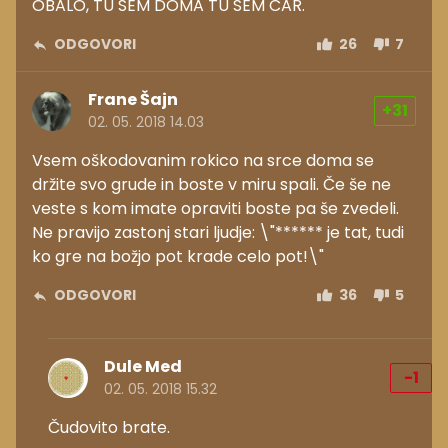
OBALO, TU SEM DOMA TU SEM CAR.
ODGOVORI
26
7
Frane Šajn
+31
02. 05. 2018 14.03
Vsem oškodovanim rokico na srce doma se
držite svo grude in boste v miru spali. Če še ne
veste s kom imate opraviti boste pa še zvedeli.
Ne pravijo zastonj stari ljudje: \"****** je tat, tudi
ko gre na božjo pot krade celo pot!\"
ODGOVORI
36
5
Dule Med
-1
02. 05. 2018 15.32
Čudovito brate.