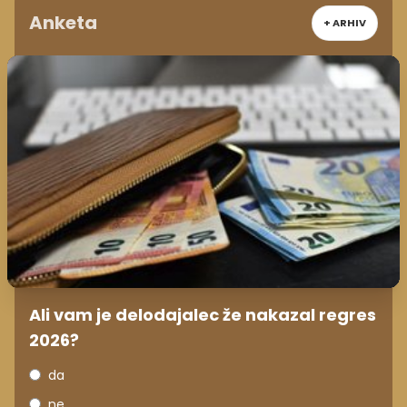
Anketa
+ ARHIV
Ali vam je delodajalec že nakazal regres
2026?
da
ne