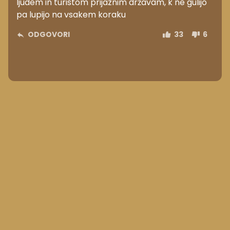
ljudem in turistom prijaznim državam, k ne gulijo
pa lupijo na vsakem koraku
ODGOVORI
33
6