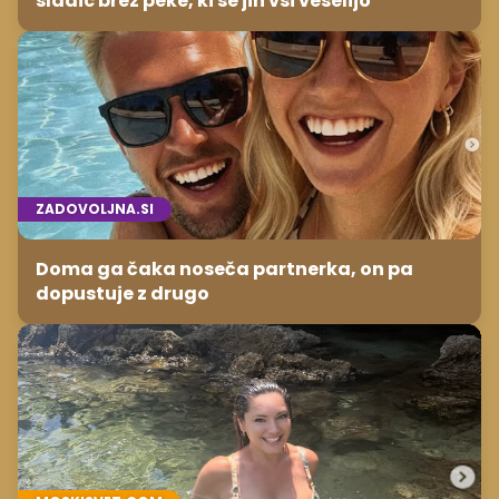
sladic brez peke, ki se jih vsi veselijo
ZADOVOLJNA.SI
Doma ga čaka noseča partnerka, on pa
dopustuje z drugo