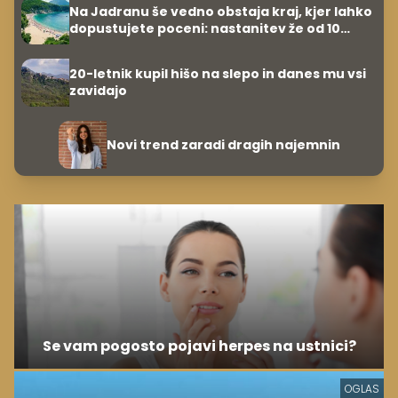
Na Jadranu še vedno obstaja kraj, kjer lahko
dopustujete poceni: nastanitev že od 10
evrov, kosilo za pet evrov
20-letnik kupil hišo na slepo in danes mu vsi
zavidajo
Novi trend zaradi dragih najemnin
Se vam pogosto pojavi herpes na ustnici?
OGLAS