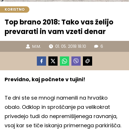
KORISTNO
Top brano 2018: Tako vas želijo
prevarati in vam vzeti denar
M.M.
01. 05. 2018 18.10
6
Previdno, kaj počnete v tujini!
Te dni ste se mnogi namenili na hrvaško
obalo. Odklop in sproščanje pa velikokrat
privedejo tudi do nepremišljenega ravnanja,
vsaj kar se tiče iskanja primernega parkirišča.