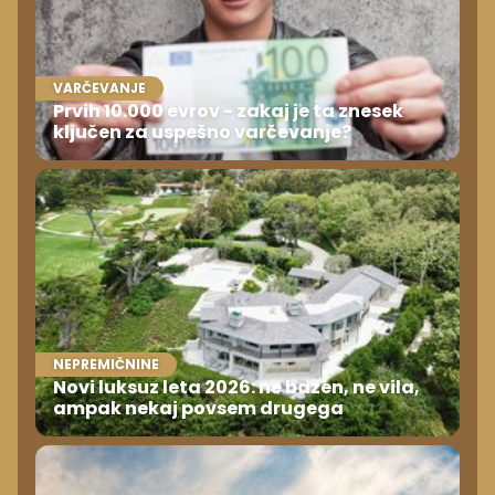
VARČEVANJE
Prvih 10.000 evrov - zakaj je ta znesek
ključen za uspešno varčevanje?
NEPREMIČNINE
Novi luksuz leta 2026: ne bazen, ne vila,
ampak nekaj povsem drugega