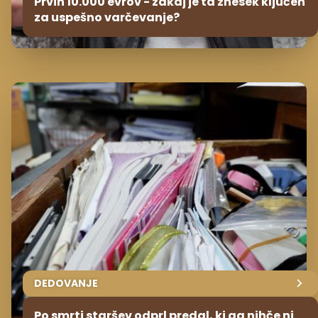
Prvih 10.000 evrov - zakaj je ta znesek ključen
za uspešno varčevanje?
DEDOVANJE
Po smrti staršev odprl predal, ki ga nihče ni