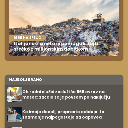
IGRE NA SREČO
Italijanski smetarji pomagali najti
srečko z milijonskim dobitkom
NAJBOLJ BRANO
Ob redni službi zasluži še 866 evrov na
mesec: začelo se je povsem po naključju
Ko imajo dovolj, preprosto odidejo: to
znamenje najpogosteje da odpoved