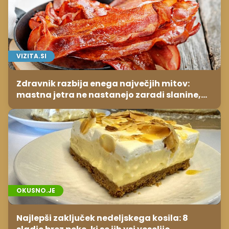
VIZITA.SI
Zdravnik razbija enega največjih mitov:
mastna jetra ne nastanejo zaradi slanine,
temveč zaradi živila, ki ga imamo vsi radi
OKUSNO.JE
Najlepši zaključek nedeljskega kosila: 8