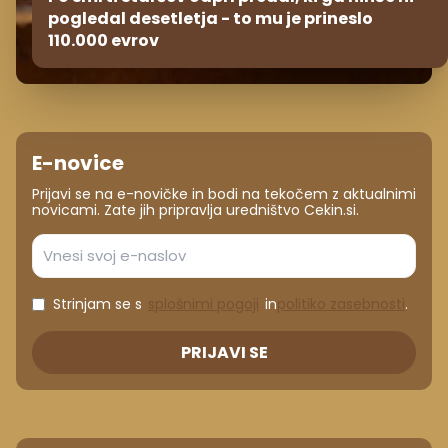
pogledal desetletja - to mu je prineslo
110.000 evrov
E-novice
Prijavi se na e-novičke in bodi na tekočem z aktualnimi
novicami. Zate jih pripravlja uredništvo Cekin.si.
Strinjam se s
splošnimi pogoji
in
politiko zasebnosti
.
PRIJAVI SE