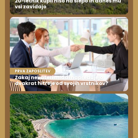
20-letnik kupil hišo na slepo in danes mu
vsi zavidajo
PRVA ZAPOSLITEV
Zakaj nekateri mladi napredujejo
dvakrat hitreje od svojih vrstnikov?