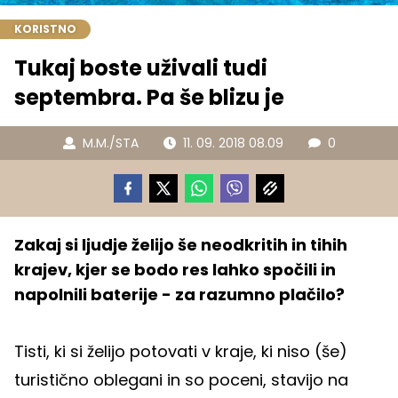
KORISTNO
Tukaj boste uživali tudi
septembra. Pa še blizu je
M.M./STA
11. 09. 2018 08.09
0
Zakaj si ljudje želijo še neodkritih in tihih
krajev, kjer se bodo res lahko spočili in
napolnili baterije - za razumno plačilo?
Tisti, ki si želijo potovati v kraje, ki niso (še)
turistično oblegani in so poceni, stavijo na