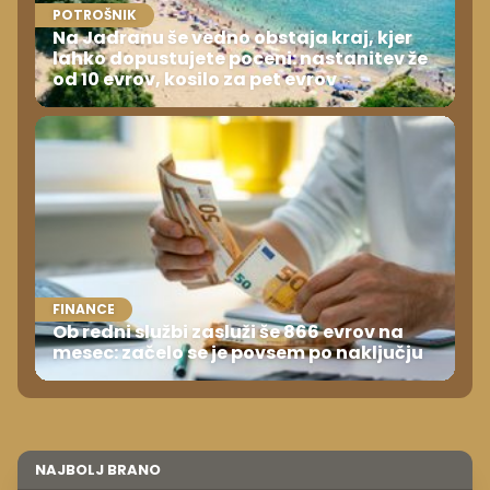
POTROŠNIK
Na Jadranu še vedno obstaja kraj, kjer
lahko dopustujete poceni: nastanitev že
od 10 evrov, kosilo za pet evrov
FINANCE
Ob redni službi zasluži še 866 evrov na
mesec: začelo se je povsem po naključju
NAJBOLJ BRANO