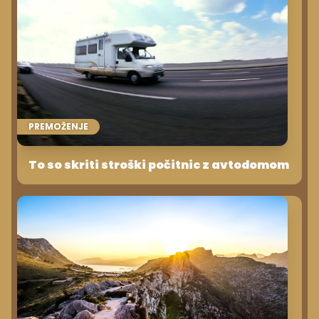
PREMOŽENJE
To so skriti stroški počitnic z avtodomom