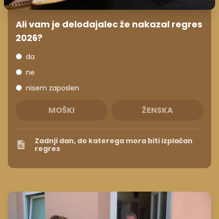
Ali vam je delodajalec že nakazal regres
2026?
da
ne
nisem zaposlen
MOŠKI
ŽENSKA
Zadnji dan, do katerega mora biti izplačan
regres