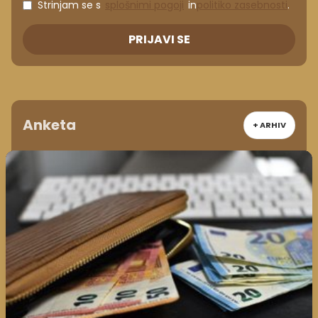
Strinjam se s
splošnimi pogoji
in
politiko zasebnosti
.
PRIJAVI SE
Anketa
+ ARHIV