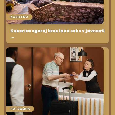
KORISTNO
Kazen za zgoraj brez in za seks v javnosti
...
POTROŠNIK