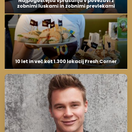
Najpogostejša vprašanja v povezavi z
zobnimi luskami in zobnimi prevlekami
10 let in več kot 1.300 lokacij Fresh Corner