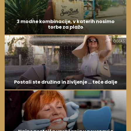
3 modne kombinacije, v katerih nosimo
torbe za plažo
OGLAS
Postali ste družina in življenje ... teče dalje