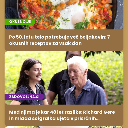
OKUSNO.JE
Po 50. letu telo potrebuje več beljakovin: 7
okusnih receptov za vsak dan
ZADOVOLJNA.SI
Med njima je kar 48 let razlike: Richard Gere
in mlada soigralka ujeta v prisrčnih
trenutkih