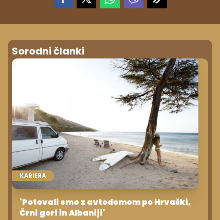
Sorodni članki
KARIERA
'Potovali smo z avtodomom po Hrvaški,
Črni gori in Albaniji'