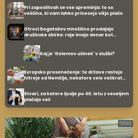
Pri zaposlitvah se vse spreminja: to so
veščine, ki vam lahko prinesejo višjo plačo
Otroci bogatašev množično prodajajo
družinske zbirke: raje imajo denar kot
umetnine
Kaj je 'Golemov učinek' v službi?
Evropsko presenečenje: te države rastejo
hitreje od Nemčije, nekatere celo večkrat
hitreje
Stvari, za katere ljudje po 40. letu z veseljem
plačajo več
OGLAS