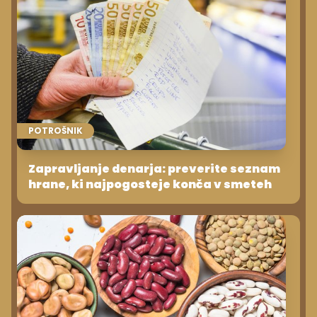
POTROŠNIK
Zapravljanje denarja: preverite seznam
hrane, ki najpogosteje konča v smeteh