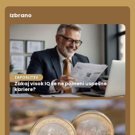
Izbrano
ZAPOSLITEV
Zakaj visok IQ še ne pomeni uspešne
kariere?