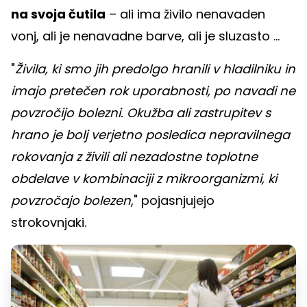
na svoja čutila
– ali ima živilo nenavaden
vonj, ali je nenavadne barve, ali je sluzasto ...
"
Živila, ki smo jih predolgo hranili v hladilniku in
imajo pretečen rok uporabnosti, po navadi ne
povzročijo bolezni. Okužba ali zastrupitev s
hrano je bolj verjetno posledica nepravilnega
rokovanja z živili ali nezadostne toplotne
obdelave v kombinaciji z mikroorganizmi, ki
povzročajo bolezen
," pojasnjujejo
strokovnjaki.