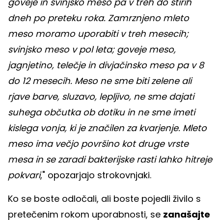
goveje in svinjsko meso pa v treh do štirih
dneh po preteku roka. Zamrznjeno mleto
meso moramo uporabiti v treh mesecih;
svinjsko meso v pol leta; goveje meso,
jagnjetino, telečje in divjačinsko meso pa v 8
do 12 mesecih. Meso ne sme biti zelene ali
rjave barve, sluzavo, lepljivo, ne sme dajati
suhega občutka ob dotiku in ne sme imeti
kislega vonja, ki je značilen za kvarjenje. Mleto
meso ima večjo površino kot druge vrste
mesa in se zaradi bakterijske rasti lahko hitreje
pokvari
," opozarjajo strokovnjaki.
Ko se boste odločali, ali boste pojedli živilo s
pretečenim rokom uporabnosti, se
zanašajte