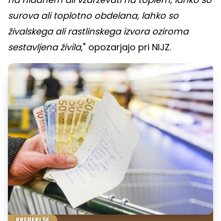
surova ali toplotno obdelana, lahko so
živalskega ali rastlinskega izvora oziroma
sestavljena živila
," opozarjajo pri NIJZ.
PREBERI ŠE