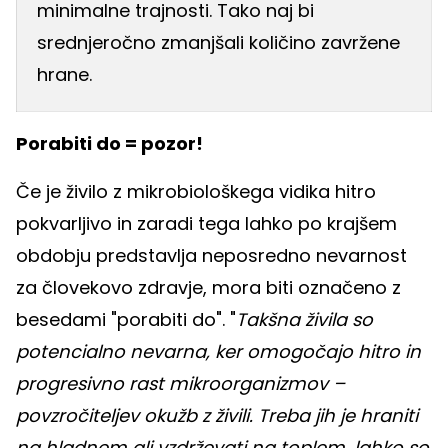
minimalne trajnosti. Tako naj bi
srednjeročno zmanjšali količino zavržene
hrane.
Porabiti do = pozor!
Če je živilo z mikrobiološkega vidika hitro
pokvarljivo in zaradi tega lahko po krajšem
obdobju predstavlja neposredno nevarnost
za človekovo zdravje, mora biti označeno z
besedami "porabiti do". "
Takšna živila so
potencialno nevarna, ker omogočajo hitro in
progresivno rast mikroorganizmov –
povzročiteljev okužb z živili. Treba jih je hraniti
na hladnem ali vzdrževati na toplem, lahko so