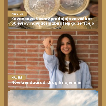
NOVICE
Kovanec za 5 evrov prodajajo za več kot
60 evrov: navijači in zbiratelji ga že iščejo
NAJEM
Novi trend zaradi dragih najemnin