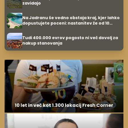
zavidajo
Na Jadranu še vedno obstaja kraj, kjer lahko
dopustujete poceni: nastanitev že od 10
evrov, kosilo za pet evrov
Tudi 400.000 evrov pogosto ni več dovolj za
nakup stanovanja
10 let in več kot 1.300 lokacij Fresh Corner