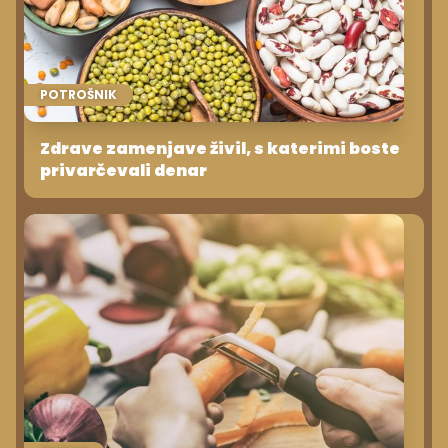
POTROŠNIK
Zdrave zamenjave živil, s katerimi boste
privarčevali denar