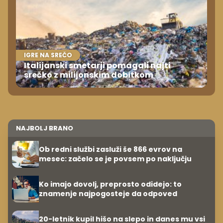
IGRE NA SREČO
Italijanski smetarji pomagali najti
srečko z milijonskim dobitkom
NAJBOLJ BRANO
Ob redni službi zasluži še 866 evrov na
mesec: začelo se je povsem po naključju
Ko imajo dovolj, preprosto odidejo: to
znamenje najpogosteje da odpoved
20-letnik kupil hišo na slepo in danes mu vsi