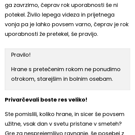
ga zavrzimo, čeprav rok uporabnosti še ni
potekel. Živilo lepega videza in prijetnega
vonja pa je lahko povsem varno, čeprav je rok
uporabnosti že pretekel, še pravijo.
Pravilo!
Hrane s pretečenim rokom ne ponudimo
otrokom, starejšim in bolnim osebam.
Privarčevali boste res veliko!
Ste pomislili, koliko hrane, in sicer še povsem
užitne, vsak dan v svetu pristane v smeteh?
Gre za nesprejemljivo ravnanje, še posebej z