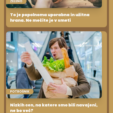
ZELENO
To je popolnoma uporabna in užitna
hrana. Ne mečite je v smeti
POTROŠNIK
Nizkih cen, na katere smo bili navajeni,
ne bo več?