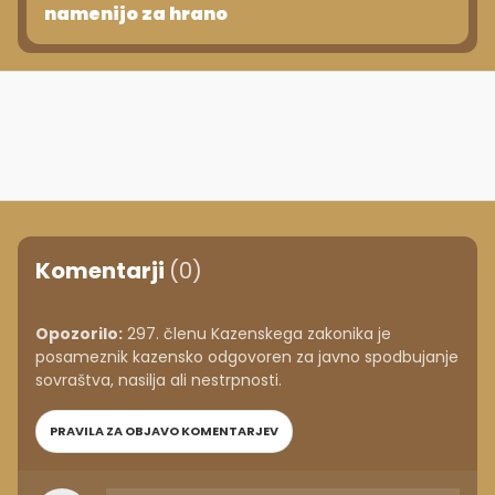
namenijo za hrano
Komentarji
(0)
Opozorilo:
297. členu Kazenskega zakonika je
posameznik kazensko odgovoren za javno spodbujanje
sovraštva, nasilja ali nestrpnosti.
PRAVILA ZA OBJAVO KOMENTARJEV