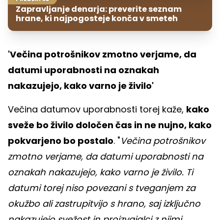
Zapravljanje denarja: preverite seznam
hrane, ki najpogosteje konča v smeteh
'Večina potrošnikov zmotno verjame, da
datumi uporabnosti na oznakah
nakazujejo, kako varno je živilo'
Večina datumov uporabnosti torej kaže,
kako
sveže bo živilo določen čas in ne nujno, kako
pokvarjeno bo postalo
. "
Večina potrošnikov
zmotno verjame, da datumi uporabnosti na
oznakah nakazujejo, kako varno je živilo. Ti
datumi torej niso povezani s tveganjem za
okužbo ali zastrupitvijo s hrano, saj izključno
nakazujejo svežost in proizvajalci z njimi