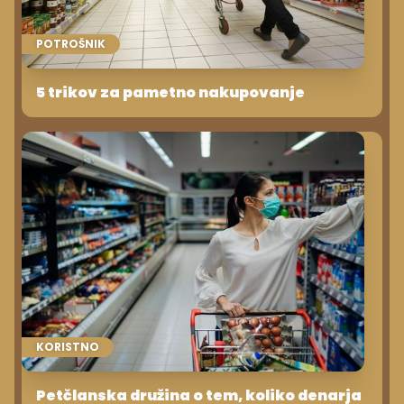
POTROŠNIK
5 trikov za pametno nakupovanje
KORISTNO
Petčlanska družina o tem, koliko denarja