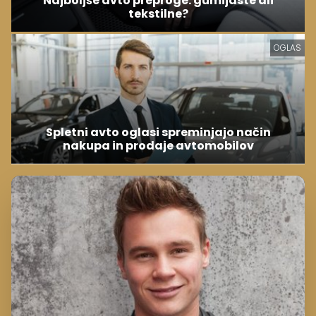
Najboljše avto preproge: gumijaste ali
tekstilne?
OGLAS
Spletni avto oglasi spreminjajo način
nakupa in prodaje avtomobilov