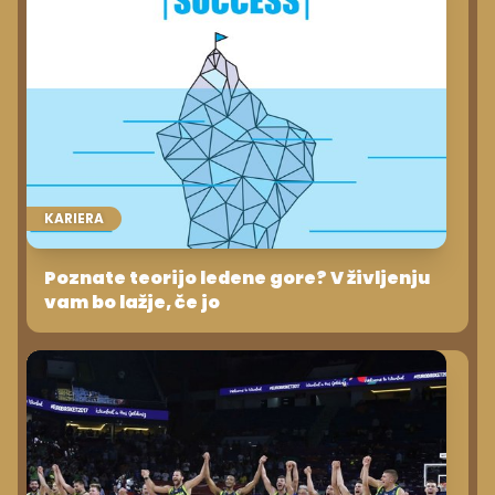
KARIERA
Poznate teorijo ledene gore? V življenju
vam bo lažje, če jo