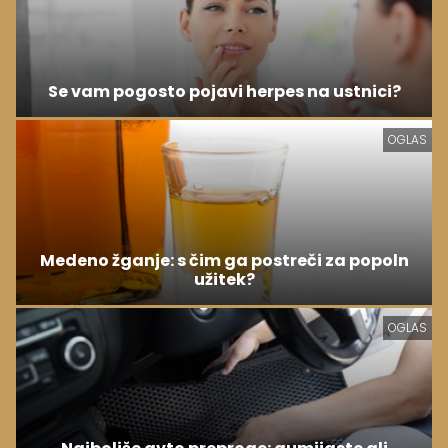
Se vam pogosto pojavi herpes na ustnici?
OGLAS
Medeno žganje: s čim ga postreči za popoln
užitek?
OGLAS