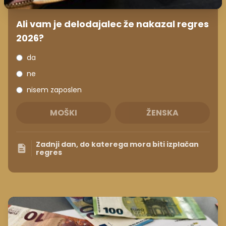
Ali vam je delodajalec že nakazal regres
2026?
da
ne
nisem zaposlen
MOŠKI
ŽENSKA
Zadnji dan, do katerega mora biti izplačan
regres