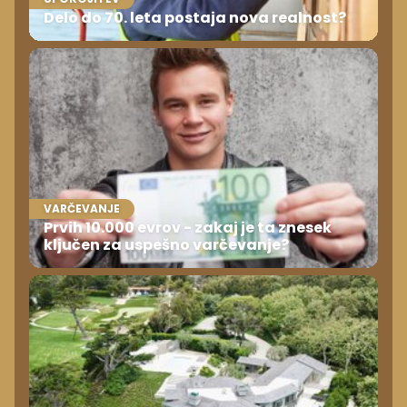
Delo do 70. leta postaja nova realnost?
VARČEVANJE
Prvih 10.000 evrov - zakaj je ta znesek
ključen za uspešno varčevanje?