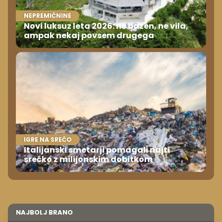
NEPREMIČNINE
Novi luksuz leta 2026: ne bazen, ne vila,
ampak nekaj povsem drugega
IGRE NA SREČO
Italijanski smetarji pomagali najti
srečko z milijonskim dobitkom
NAJBOLJ BRANO