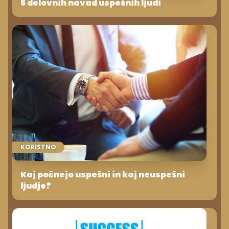
5 delovnih navad uspešnih ljudi
KORISTNO
Kaj počnejo uspešni in kaj neuspešni
ljudje?