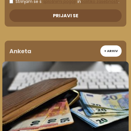
Strinjam se s
splošnimi pogoji
in
politiko zasebnosti
.
PRIJAVI SE
Anketa
+ ARHIV