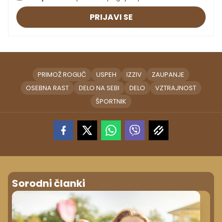
PRIJAVI SE
PRIMOŽ ROGLIČ
USPEH
IZZIV
ZAUPANJE
OSEBNA RAST
DELO NA SEBI
DELO
VZTRAJNOST
ŠPORTNIK
Sorodni članki