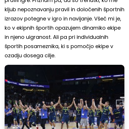
pravil igre. Priznam pa, da so trenutki, ko me
kljub nepoznavanju pravil in določenih športnih
izrazov potegne v igro in navijanje. Všeč mi je,
ko v ekipnih športih opazujem dinamiko ekipe
in njeno uigranost. Ali pa pri individualnih
športih posameznika, ki s pomočjo ekipe v
ozadju dosega cilje.