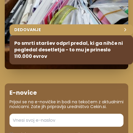
DEDOVANJE
Po smrti staršev odprl predal, ki ga nihče ni
pogledal desetletja - to mu je prineslo
110.000 evrov
E-novice
Prijavi se na e-novičke in bodi na tekočem z aktualnimi
novicami. Zate jih pripravlja uredništvo Cekin.si.