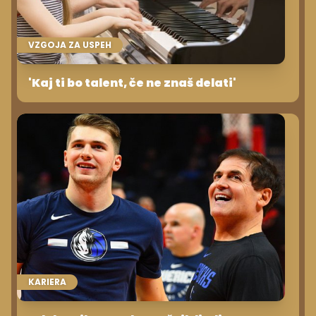
VZGOJA ZA USPEH
'Kaj ti bo talent, če ne znaš delati'
KARIERA