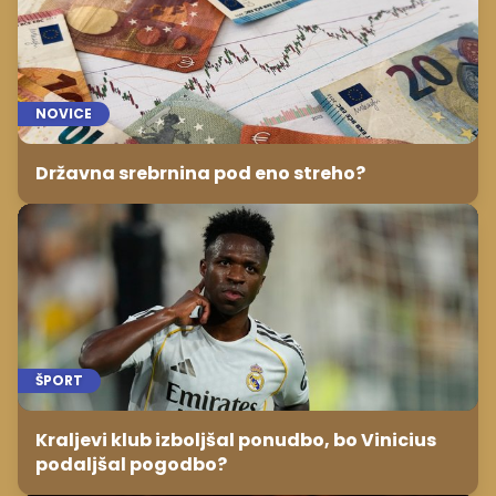
NOVICE
Državna srebrnina pod eno streho?
ŠPORT
Kraljevi klub izboljšal ponudbo, bo Vinicius
podaljšal pogodbo?