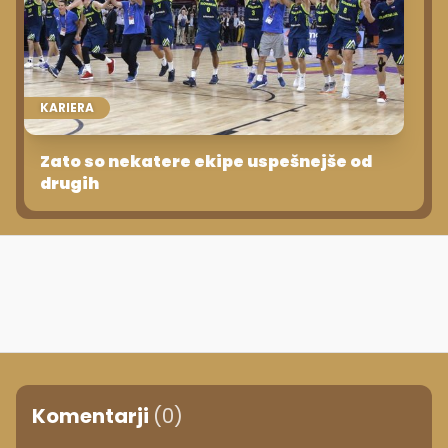
KARIERA
Zato so nekatere ekipe uspešnejše od
drugih
Komentarji
(0)