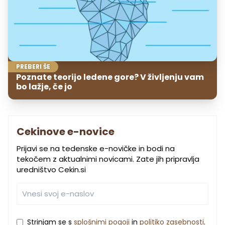
PREBERI ŠE
Poznate teorijo ledene gore? V življenju vam
bo lažje, če jo
Cekinove e-novice
Prijavi se na tedenske e-novičke in bodi na
tekočem z aktualnimi novicami. Zate jih pripravlja
uredništvo Cekin.si
Strinjam se s
splošnimi pogoji
in
politiko zasebnosti
.