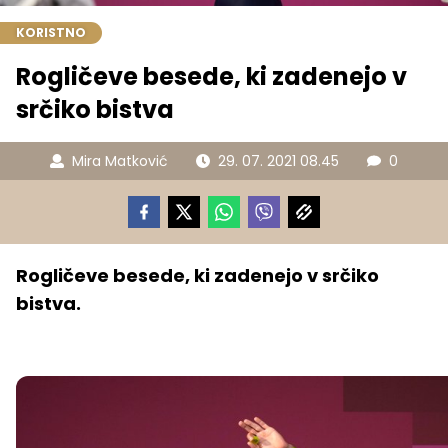
KORISTNO
Rogličeve besede, ki zadenejo v
srčiko bistva
Mira Matković
29. 07. 2021 08.45
0
Rogličeve besede, ki zadenejo v srčiko
bistva.