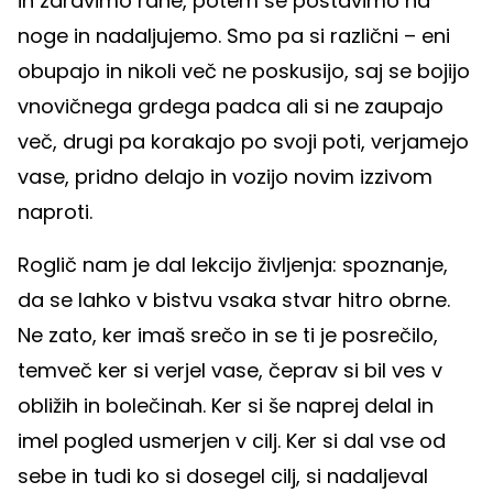
in zdravimo rane, potem se postavimo na
noge in nadaljujemo. Smo pa si različni – eni
obupajo in nikoli več ne poskusijo, saj se bojijo
vnovičnega grdega padca ali si ne zaupajo
več, drugi pa korakajo po svoji poti, verjamejo
vase, pridno delajo in vozijo novim izzivom
naproti.
Roglič nam je dal lekcijo življenja: spoznanje,
da se lahko v bistvu vsaka stvar hitro obrne.
Ne zato, ker imaš srečo in se ti je posrečilo,
temveč ker si verjel vase, čeprav si bil ves v
obližih in bolečinah. Ker si še naprej delal in
imel pogled usmerjen v cilj. Ker si dal vse od
sebe in tudi ko si dosegel cilj, si nadaljeval