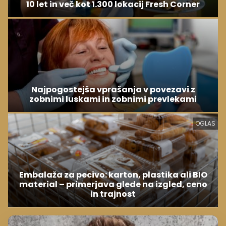
10 let in več kot 1.300 lokacij Fresh Corner
Najpogostejša vprašanja v povezavi z
zobnimi luskami in zobnimi prevlekami
OGLAS
Embalaža za pecivo: karton, plastika ali BIO
material – primerjava glede na izgled, ceno
in trajnost