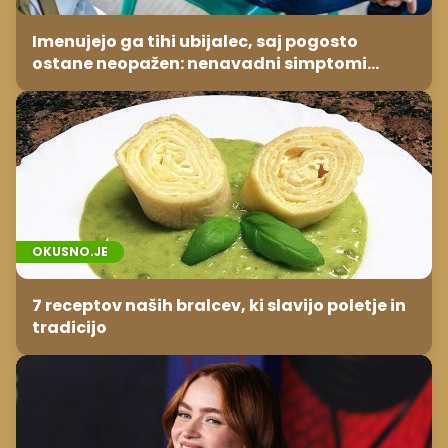
Imenujejo ga tihi ubijalec, saj pogosto
ostane neopažen: nenavadni simptomi
visokega holesterola
OKUSNO.JE
7 receptov naših bralcev, ki slavijo poletje in
tradicijo