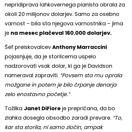
nepridiprava lahkovernega pianista obrala za
okoli 20 milijonov dolarjev. Samo za osebno
varnost – bila sta njegova varnostnika – jima
je
na mesec plačeval 160.000 dolarjev.
Šef preiskovalcev
Anthony Marraccini
pojasnjuje, da je storilcema uspelo
nadzorovati vsak dolar, ki ga je Davidson
nameraval zapraviti.
“Povsem sta mu oprala
možgane in potem je bilo črpanje denarja
zelo enostavno početje.”
Tožilka
Janet DiFiore
je prepričana, da bo
zlahka dosegla obsodbo zaradi prevare.
“To,
kar sta storila, ni samo zločin, ampak