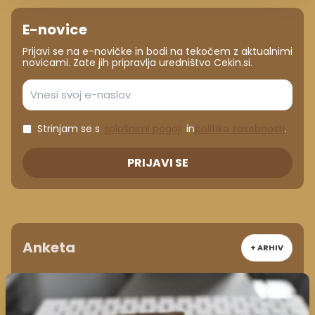
E-novice
Prijavi se na e-novičke in bodi na tekočem z aktualnimi
novicami. Zate jih pripravlja uredništvo Cekin.si.
Strinjam se s
splošnimi pogoji
in
politiko zasebnosti
.
PRIJAVI SE
Anketa
+ ARHIV