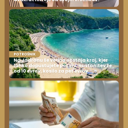
POTROŠNIK
Na Jadranu še vedno obstaja kraj, kjer
lahko dopustujete poceni: nastanitev že
od 10 evrov, kosilo za pet evrov