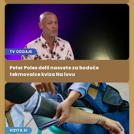
TV ODDAJE
Peter Poles delil nasvete za bodoče
tekmovalce kviza Na lovu
VIZITA.SI