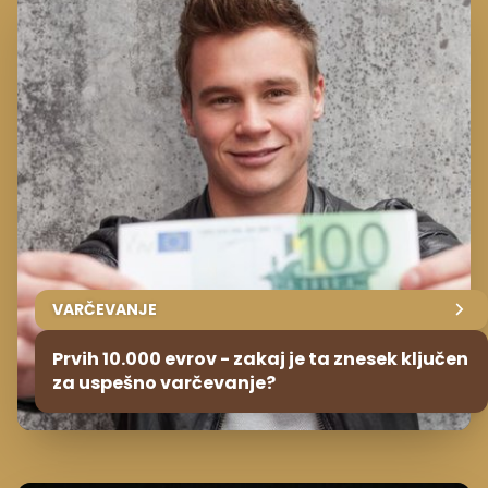
VARČEVANJE
Prvih 10.000 evrov - zakaj je ta znesek ključen
za uspešno varčevanje?