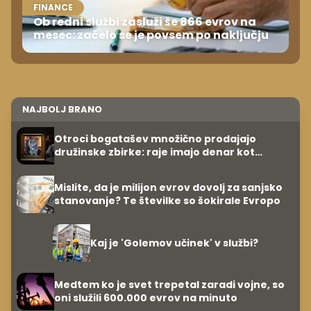
FINANCE
Ob redni službi zasluži še 866 evrov na
mesec: začelo se je povsem po naključju
NAJBOLJ BRANO
Otroci bogatašev množično prodajajo
družinske zbirke: raje imajo denar kot
umetnine
Mislite, da je milijon evrov dovolj za sanjsko
stanovanje? Te številke so šokirale Evropo
Kaj je 'Golemov učinek' v službi?
Medtem ko je svet trepetal zaradi vojne, so
oni služili 600.000 evrov na minuto