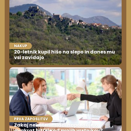
NAKUP
20-letnik kupil hišo na slepo in danes mu
vsi zavidajo
PRVA ZAPOSLITEV
Zakaj nekateri mladi napredujejo
dvakrat hitreje od svojih vrstnikov?