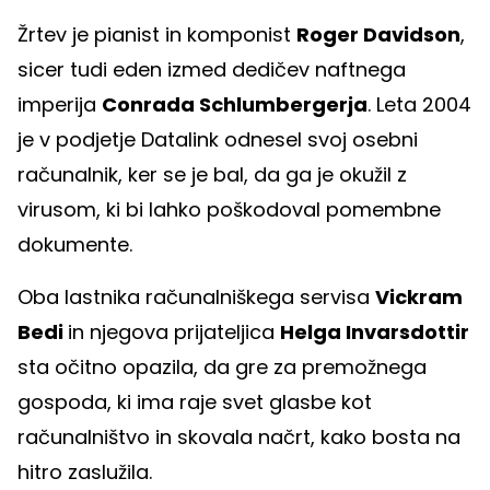
Žrtev je pianist in komponist
Roger Davidson
,
sicer tudi eden izmed dedičev naftnega
imperija
Conrada Schlumbergerja
. Leta 2004
je v podjetje Datalink odnesel svoj osebni
računalnik, ker se je bal, da ga je okužil z
virusom, ki bi lahko poškodoval pomembne
dokumente.
Oba lastnika računalniškega servisa
Vickram
Bedi
in njegova prijateljica
Helga Invarsdottir
sta očitno opazila, da gre za premožnega
gospoda, ki ima raje svet glasbe kot
računalništvo in skovala načrt, kako bosta na
hitro zaslužila.