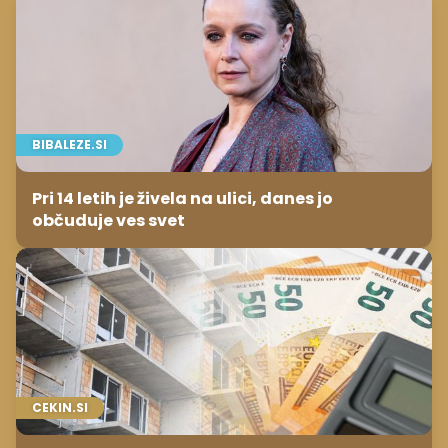
BIBALEZE.SI
Pri 14 letih je živela na ulici, danes jo
občuduje ves svet
CEKIN.SI