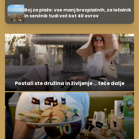
Boj za plaže: vse manj brezplačnih, za ležalnik
in senčnik tudi več kot 40 evrov
OGLAS
Postali ste družina in življenje ... teče dalje