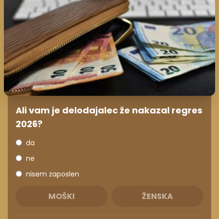
Ali vam je delodajalec že nakazal regres
2026?
da
ne
nisem zaposlen
MOŠKI
ŽENSKA