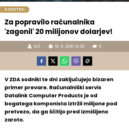
KORISTNO
Za popravilo računalnika
'zagonil' 20 milijonov dolarjev!
N.Š.
10. 11. 2010 14.30
5
V ZDA sodniki te dni zaključujejo bizaren
primer prevare. Računalniški servis
Datalink Computer Products je od
bogatega komponista iztržil milijone pod
pretvezo, da ga ščitijo pred izmišljeno
zaroto.