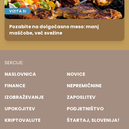
VIZITA.SI
Pozabite na dolgočasno meso: manj
maščobe, več svežine
SEKCIJE:
NASLOVNICA
NOVICE
FINANCE
NEPREMIČNINE
IZOBRAŽEVANJE
ZAPOSLITEV
UPOKOJITEV
PODJETNIŠTVO
KRIPTOVALUTE
ŠTARTAJ, SLOVENIJA!