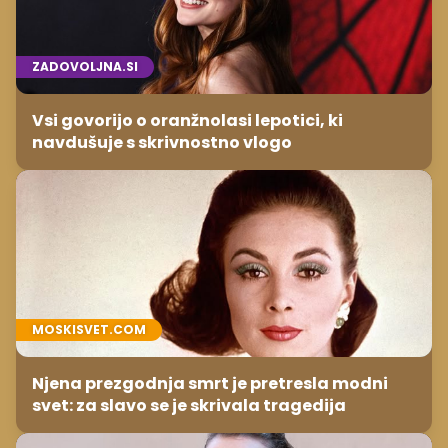
ZADOVOLJNA.SI
Vsi govorijo o oranžnolasi lepotici, ki
navdušuje s skrivnostno vlogo
MOSKISVET.COM
Njena prezgodnja smrt je pretresla modni
svet: za slavo se je skrivala tragedija