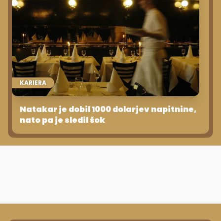
KARIERA
Natakar je dobil 1000 dolarjev napitnine,
nato pa je sledil šok