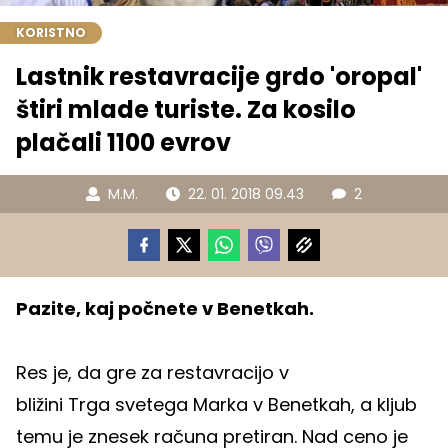
KORISTNO
Lastnik restavracije grdo 'oropal'
štiri mlade turiste. Za kosilo
plačali 1100 evrov
M.M.
22. 01. 2018 09.43
2
Pazite, kaj počnete v Benetkah.
Res je, da gre za restavracijo v
bližini Trga svetega Marka v Benetkah, a kljub
temu je znesek računa pretiran. Nad ceno je