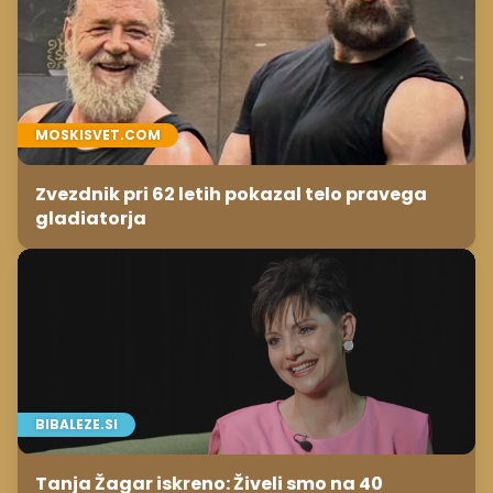
MOSKISVET.COM
Zvezdnik pri 62 letih pokazal telo pravega
gladiatorja
BIBALEZE.SI
Tanja Žagar iskreno: Živeli smo na 40