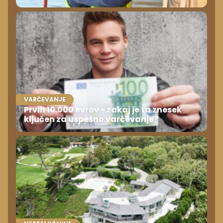
VARČEVANJE
Prvih 10.000 evrov - zakaj je ta znesek
ključen za uspešno varčevanje?