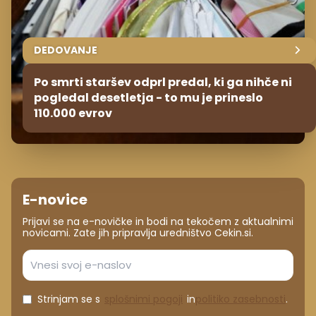
DEDOVANJE
Po smrti staršev odprl predal, ki ga nihče ni
pogledal desetletja - to mu je prineslo
110.000 evrov
E-novice
Prijavi se na e-novičke in bodi na tekočem z aktualnimi
novicami. Zate jih pripravlja uredništvo Cekin.si.
Strinjam se s
splošnimi pogoji
in
politiko zasebnosti
.