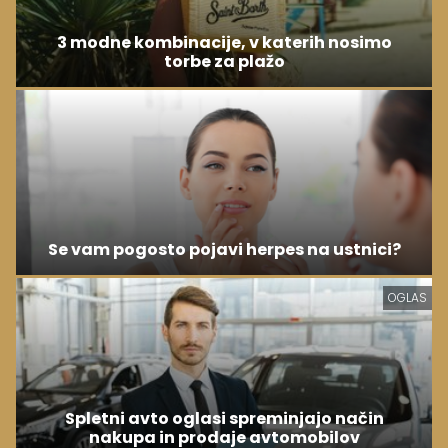
3 modne kombinacije, v katerih nosimo
torbe za plažo
Se vam pogosto pojavi herpes na ustnici?
OGLAS
Spletni avto oglasi spreminjajo način
nakupa in prodaje avtomobilov