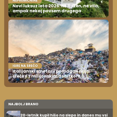
NEPREMIČNINE
Novi luksuz leta 2026: ne bazen, ne vila,
ampak nekaj povsem drugega
IGRE NA SREČO
Italijanski smetarji pomagali najti
srečko z milijonskim dobitkom
NAJBOLJ BRANO
20-letnik kupil hišo na slepo in danes mu vsi