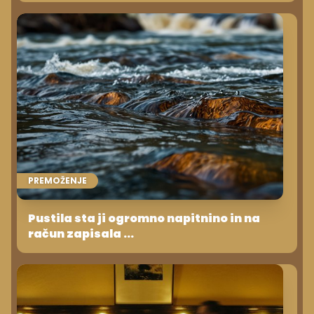
PREMOŽENJE
Pustila sta ji ogromno napitnino in na
račun zapisala ...