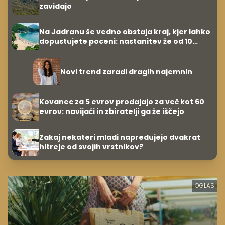
zavidajo
Na Jadranu še vedno obstaja kraj, kjer lahko
dopustujete poceni: nastanitev že od 10
evrov, kosilo za pet evrov
Novi trend zaradi dragih najemnin
Kovanec za 5 evrov prodajajo za več kot 60
evrov: navijači in zbiratelji ga že iščejo
Zakaj nekateri mladi napredujejo dvakrat
hitreje od svojih vrstnikov?
OGLAS