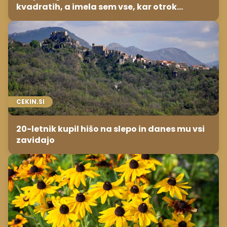
kvadratih, a imela sem vse, kar otrok
potrebuje
CEKIN.SI
20-letnik kupil hišo na slepo in danes mu vsi
zavidajo