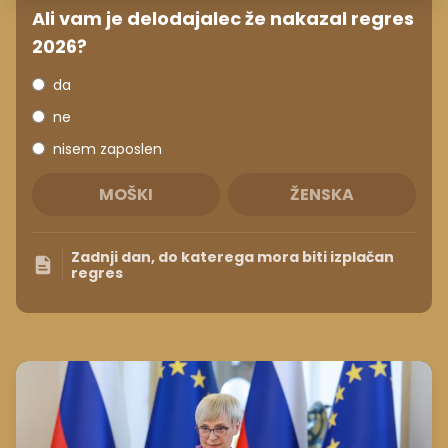
Ali vam je delodajalec že nakazal regres
2026?
da
ne
nisem zaposlen
MOŠKI
ŽENSKA
Zadnji dan, do katerega mora biti izplačan
regres