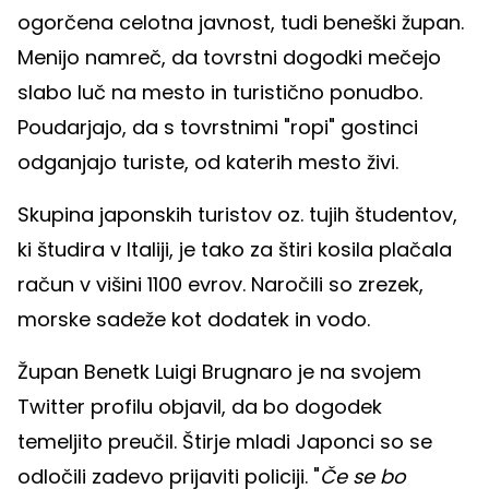
ogorčena celotna javnost, tudi beneški župan.
Menijo namreč, da tovrstni dogodki mečejo
slabo luč na mesto in turistično ponudbo.
Poudarjajo, da s tovrstnimi "ropi" gostinci
odganjajo turiste, od katerih mesto živi.
Skupina japonskih turistov oz. tujih študentov,
ki študira v Italiji, je tako za štiri kosila plačala
račun v višini 1100 evrov. Naročili so zrezek,
morske sadeže kot dodatek in vodo.
Župan Benetk Luigi Brugnaro je na svojem
Twitter profilu objavil, da bo dogodek
temeljito preučil. Štirje mladi Japonci so se
odločili zadevo prijaviti policiji. "
Če se bo