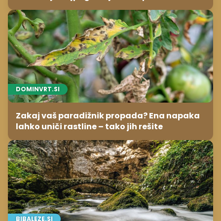
DOMINVRT.SI
Zakaj vaš paradižnik propada? Ena napaka
lahko uniči rastline – tako jih rešite
BIBALEZE.SI