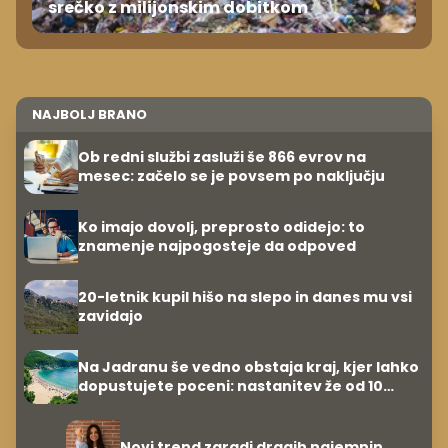
srečko z milijonskim dobitkom
NAJBOLJ BRANO
Ob redni službi zasluži še 866 evrov na
mesec: začelo se je povsem po naključju
Ko imajo dovolj, preprosto odidejo: to
znamenje najpogosteje da odpoved
20-letnik kupil hišo na slepo in danes mu vsi
zavidajo
Na Jadranu še vedno obstaja kraj, kjer lahko
dopustujete poceni: nastanitev že od 10
evrov, kosilo za pet evrov
Novi trend zaradi dragih najemnin