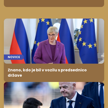
NOVICE
Znano, kdo je bil v vozilu s predsednico
države