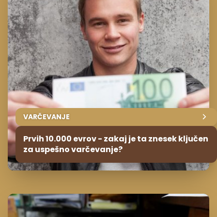
VARČEVANJE
Prvih 10.000 evrov - zakaj je ta znesek ključen
za uspešno varčevanje?