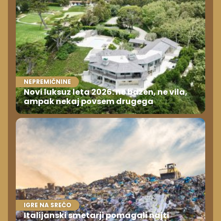
NEPREMIČNINE
Novi luksuz leta 2026: ne bazen, ne vila,
ampak nekaj povsem drugega
IGRE NA SREČO
Italijanski smetarji pomagali najti