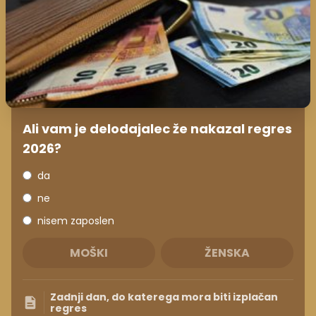
Ali vam je delodajalec že nakazal regres
2026?
da
ne
nisem zaposlen
MOŠKI
ŽENSKA
Zadnji dan, do katerega mora biti izplačan
regres