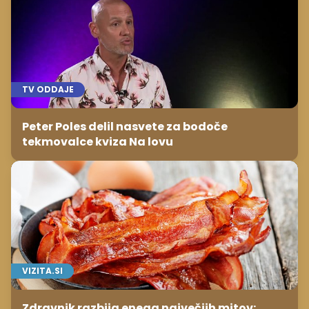
TV ODDAJE
Peter Poles delil nasvete za bodoče
tekmovalce kviza Na lovu
VIZITA.SI
Zdravnik razbija enega največjih mitov: