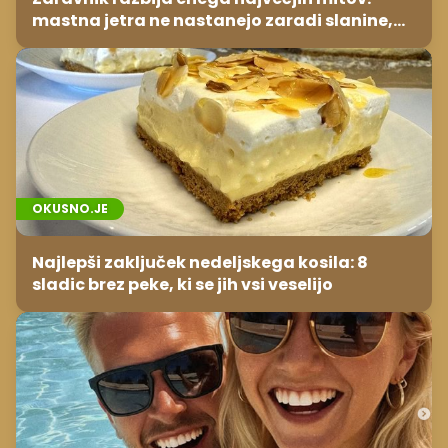
mastna jetra ne nastanejo zaradi slanine,
temveč zaradi živila, ki ga imamo vsi radi
OKUSNO.JE
Najlepši zaključek nedeljskega kosila: 8
sladic brez peke, ki se jih vsi veselijo