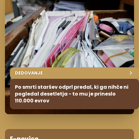
DEDOVANJE
Po smrti staršev odprl predal, ki ga nihče ni
pogledal desetletja - to mu je prineslo
110.000 evrov
E-novice