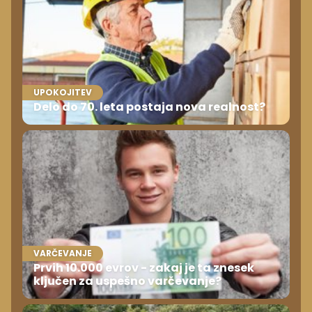
UPOKOJITEV
Delo do 70. leta postaja nova realnost?
VARČEVANJE
Prvih 10.000 evrov - zakaj je ta znesek
ključen za uspešno varčevanje?