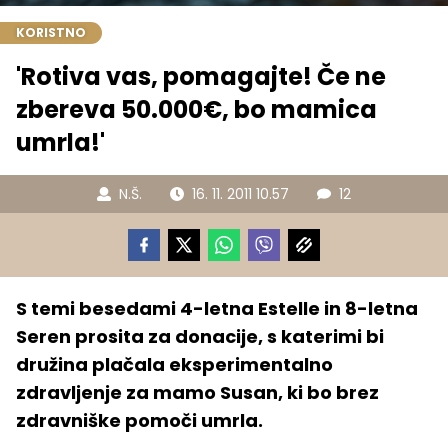
KORISTNO
'Rotiva vas, pomagajte! Če ne
zbereva 50.000€, bo mamica
umrla!'
N.Š.
16. 11. 2011 10.57
12
S temi besedami 4-letna Estelle in 8-letna
Seren prosita za donacije, s katerimi bi
družina plačala eksperimentalno
zdravljenje za mamo Susan, ki bo brez
zdravniške pomoči umrla.