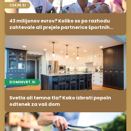
CEKIN.SI
43 milijonov evrov? Koliko so po razhodu
zahtevale ali prejele partnerice športnih
zvezdnikov
DOMINVRT.SI
Svetla ali temna tla? Kako izbrati popoln
odtenek za vaš dom