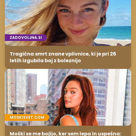
ZADOVOLJNA.SI
Tragična smrt znane vplivnice, ki je pri 26
letih izgubila boj z boleznijo
MOSKISVET.COM
Moški se me bojijo, ker sem lepa in uspešna: