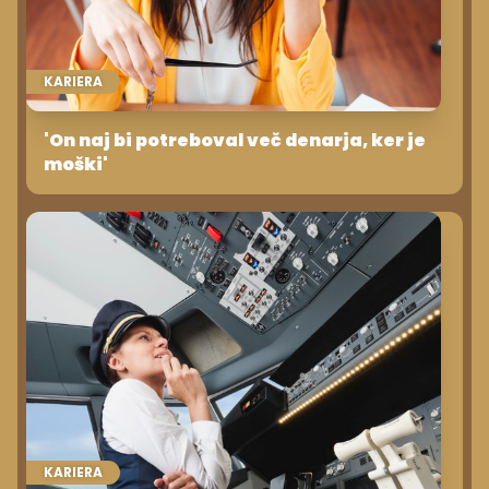
KARIERA
'On naj bi potreboval več denarja, ker je
moški'
KARIERA