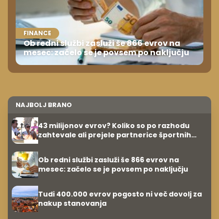
FINANCE
Ob redni službi zasluži še 866 evrov na
mesec: začelo se je povsem po naključju
NAJBOLJ BRANO
43 milijonov evrov? Koliko so po razhodu
zahtevale ali prejele partnerice športnih
zvezdnikov
Ob redni službi zasluži še 866 evrov na
mesec: začelo se je povsem po naključju
Tudi 400.000 evrov pogosto ni več dovolj za
nakup stanovanja