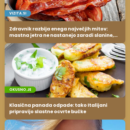
VIZITA.SI
Zdravnik razbija enega največjih mitov:
mastna jetra ne nastanejo zaradi slanine,
temveč zaradi živila, ki ga imamo vsi radi
OKUSNO.JE
Klasična panada odpade: tako Italijani
pripravijo slastne ocvrte bučke