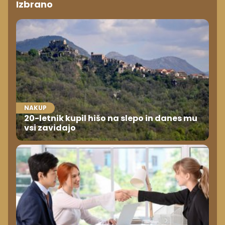
Izbrano
NAKUP
20-letnik kupil hišo na slepo in danes mu
vsi zavidajo