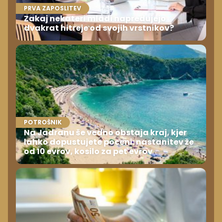
PRVA ZAPOSLITEV
Zakaj nekateri mladi napredujejo
dvakrat hitreje od svojih vrstnikov?
POTROŠNIK
Na Jadranu še vedno obstaja kraj, kjer
lahko dopustujete poceni: nastanitev že
od 10 evrov, kosilo za pet evrov