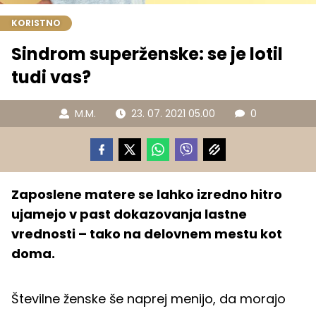
KORISTNO
Sindrom superženske: se je lotil
tudi vas?
M.M.
23. 07. 2021 05.00
0
Zaposlene matere se lahko izredno hitro
ujamejo v past dokazovanja lastne
vrednosti – tako na delovnem mestu kot
doma.
Številne ženske še naprej menijo, da morajo