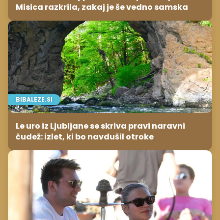
Misica razkrila, zakaj je še vedno samska
BIBALEZE.SI
Le uro iz Ljubljane se skriva pravi naravni
čudež: izlet, ki bo navdušil otroke