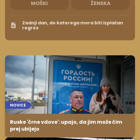
MOŠKI
ŽENSKA
Zadnji dan, do katerega mora biti izplačan
regres
NOVICE
Ruske 'črne vdove': upajo, da jim može čim
prej ubijejo