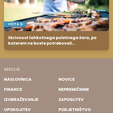
VIZITA.SI
Skrivnost lahkotnega poletnega žara, po
katerem ne boste potrebovali
popoldanskega spanca
SEKCIJE:
NASLOVNICA
NOVICE
FINANCE
NEPREMIČNINE
IZOBRAŽEVANJE
ZAPOSLITEV
UPOKOJITEV
PODJETNIŠTVO