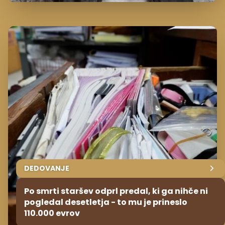
DEDOVANJE
Po smrti staršev odprl predal, ki ga nihče ni
pogledal desetletja - to mu je prineslo
110.000 evrov