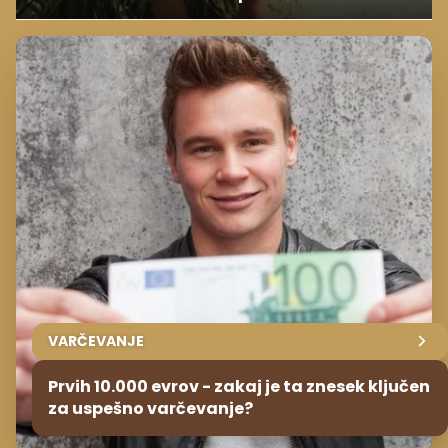
VARČEVANJE
Prvih 10.000 evrov - zakaj je ta znesek ključen
za uspešno varčevanje?