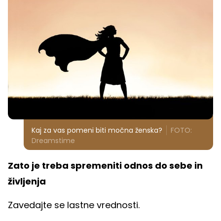
Kaj za vas pomeni biti močna ženska?
FOTO:
Dreamstime
Zato je treba spremeniti odnos do sebe in
življenja
Zavedajte se lastne vrednosti.