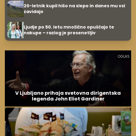
20-letnik kupil hišo na slepo in danes mu vsi
zavidajo
Ljudje po 50. letu množično opuščajo te
nakupe – razlog je presenetljiv
OGLAS
V Ljubljano prihaja svetovna dirigentska
legenda John Eliot Gardiner