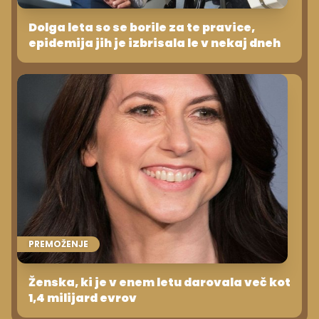
Dolga leta so se borile za te pravice,
epidemija jih je izbrisala le v nekaj dneh
PREMOŽENJE
Ženska, ki je v enem letu darovala več kot
1,4 milijard evrov