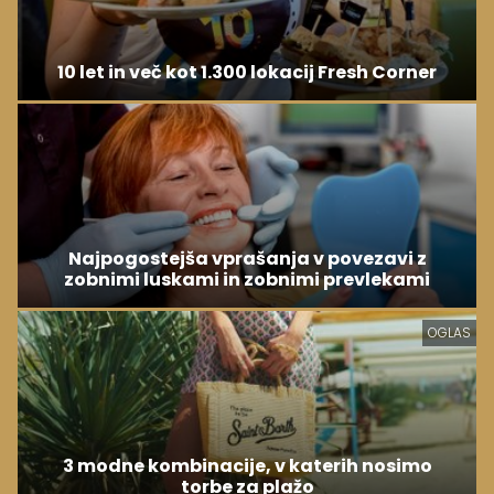
10 let in več kot 1.300 lokacij Fresh Corner
Najpogostejša vprašanja v povezavi z
zobnimi luskami in zobnimi prevlekami
OGLAS
3 modne kombinacije, v katerih nosimo
torbe za plažo