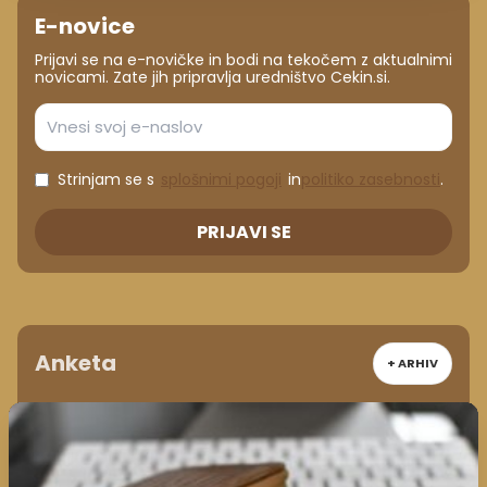
E-novice
Prijavi se na e-novičke in bodi na tekočem z aktualnimi
novicami. Zate jih pripravlja uredništvo Cekin.si.
Strinjam se s
splošnimi pogoji
in
politiko zasebnosti
.
PRIJAVI SE
Anketa
+ ARHIV