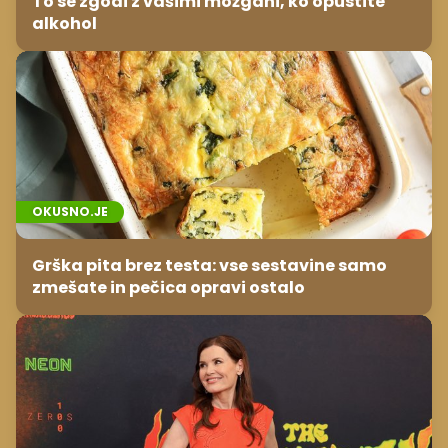
To se zgodi z vašimi možgani, ko opustite
alkohol
OKUSNO.JE
Grška pita brez testa: vse sestavine samo
zmešate in pečica opravi ostalo