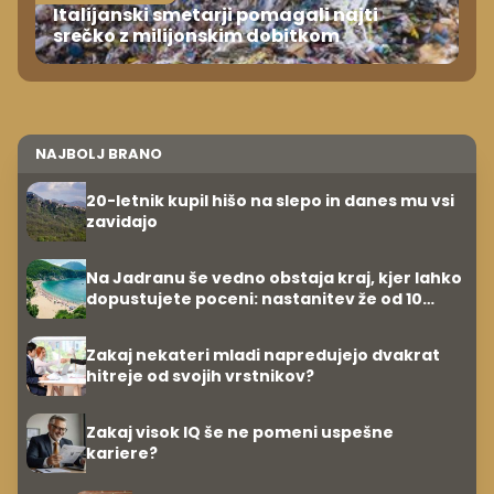
Italijanski smetarji pomagali najti
srečko z milijonskim dobitkom
NAJBOLJ BRANO
20-letnik kupil hišo na slepo in danes mu vsi
zavidajo
Na Jadranu še vedno obstaja kraj, kjer lahko
dopustujete poceni: nastanitev že od 10
evrov, kosilo za pet evrov
Zakaj nekateri mladi napredujejo dvakrat
hitreje od svojih vrstnikov?
Zakaj visok IQ še ne pomeni uspešne
kariere?