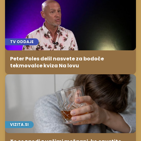
TV ODDAJE
Peter Poles delil nasvete za bodoče
tekmovalce kviza Na lovu
VIZITA.SI