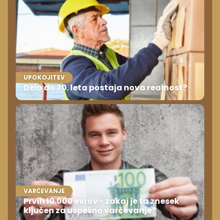
UPOKOJITEV
Delo do 70. leta postaja nova realnost?
VARČEVANJE
Prvih 10.000 evrov - zakaj je ta znesek
ključen za uspešno varčevanje?