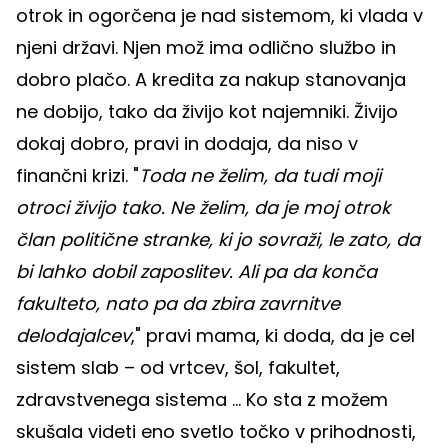
otrok in ogorčena je nad sistemom, ki vlada v
njeni državi. Njen mož ima odlično službo in
dobro plačo. A kredita za nakup stanovanja
ne dobijo, tako da živijo kot najemniki. Živijo
dokaj dobro, pravi in dodaja, da niso v
finančni krizi. "
Toda ne želim, da tudi moji
otroci živijo tako. Ne želim, da je moj otrok
član politične stranke, ki jo sovraži, le zato, da
bi lahko dobil zaposlitev. Ali pa da konča
fakulteto, nato pa da zbira zavrnitve
delodajalcev
," pravi mama, ki doda, da je cel
sistem slab – od vrtcev, šol, fakultet,
zdravstvenega sistema ... Ko sta z možem
skušala videti eno svetlo točko v prihodnosti,