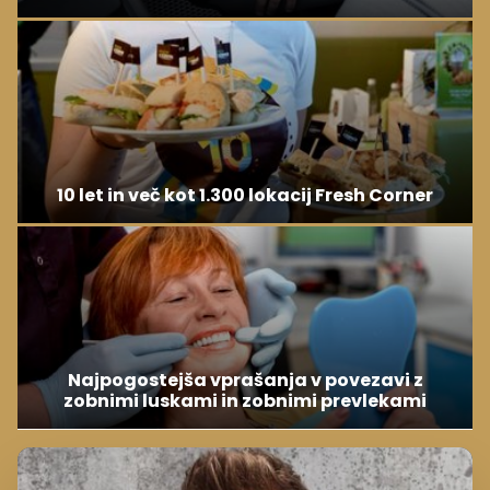
10 let in več kot 1.300 lokacij Fresh Corner
Najpogostejša vprašanja v povezavi z
zobnimi luskami in zobnimi prevlekami