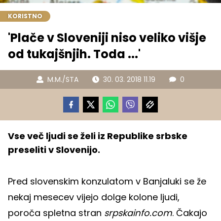
KORISTNO
'Plače v Sloveniji niso veliko višje
od tukajšnjih. Toda ...'
M.M./STA
30. 03. 2018 11.19
0
Vse več ljudi se želi iz Republike srbske
preseliti v Slovenijo.
Pred slovenskim konzulatom v Banjaluki se že
nekaj mesecev vijejo dolge kolone ljudi,
poroča spletna stran
srpskainfo.com
. Čakajo