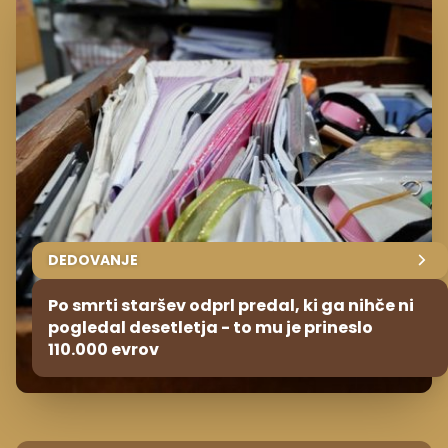
DEDOVANJE
Po smrti staršev odprl predal, ki ga nihče ni
pogledal desetletja - to mu je prineslo
110.000 evrov