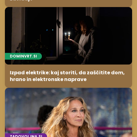
DOMINVRT.SI
Izpad elektrike: kaj storiti, da zaščitite dom,
hrano in elektronske naprave
ZADOVOLJNA.SI