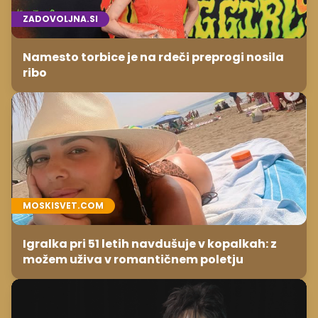
ZADOVOLJNA.SI
Namesto torbice je na rdeči preprogi nosila
ribo
MOSKISVET.COM
Igralka pri 51 letih navdušuje v kopalkah: z
možem uživa v romantičnem poletju