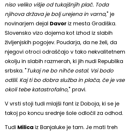
niso veliko višje od tukajšnjih plač. Toda
njihova država je bolj urejena in varna
," je
novinarjem dejal
Davor
iz mesta Gradiška.
Slovensko vizo dojema kot izhod iz slabih
življenjskih pogojev. Poudarja, da ne želi, da
njegovi otroci odraščajo v tako nekvalitetnem
okolju in slabih razmerah, ki jih nudi Republika
srbska. "
Tukaj ne bo nihče ostal. Vsi bodo
odšli. Kaj ti bo dobra služba in plača, če je vse
okoli tebe katastrofalno
," pravi.
V vrsti stoji tudi mlajši fant iz Doboja, ki se je
takoj po koncu srednje šole odločil za odhod.
Tudi
Milica
iz Banjaluke je tam. Je mati treh