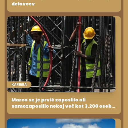
delavcev
KARIERA
Marca se je prvič zaposlilo ali
samozaposlilo nekaj več kot 3.200 oseb.
Od tega je bilo 42,4 odstotka tujcev