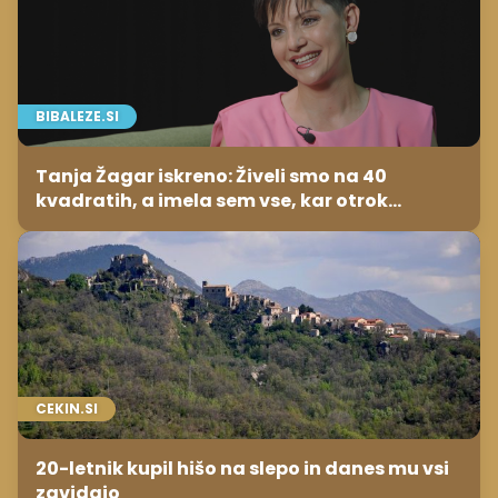
BIBALEZE.SI
Tanja Žagar iskreno: Živeli smo na 40
kvadratih, a imela sem vse, kar otrok
potrebuje
CEKIN.SI
20-letnik kupil hišo na slepo in danes mu vsi
zavidajo