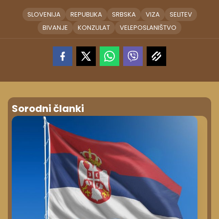
SLOVENIJA
REPUBLIKA
SRBSKA
VIZA
SELITEV
BIVANJE
KONZULAT
VELEPOSLANIŠTVO
Sorodni članki