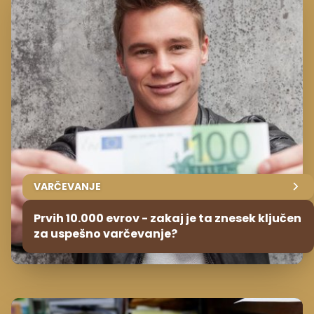
VARČEVANJE
Prvih 10.000 evrov - zakaj je ta znesek ključen
za uspešno varčevanje?