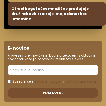
Otroci bogatašev množično prodajajo
družinske zbirke: raje imajo denar kot
umetnine
E-novice
Prijavi se na e-novičke in bodi na tekočem z aktualnimi
novicami. Zate jih pripravlja uredništvo Cekin.si.
Strinjam se s
splošnimi pogoji
in
politiko zasebnosti
.
PRIJAVI SE