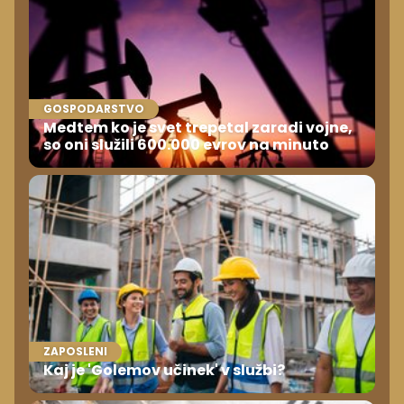
GOSPODARSTVO
Medtem ko je svet trepetal zaradi vojne,
so oni služili 600.000 evrov na minuto
ZAPOSLENI
Kaj je 'Golemov učinek' v službi?