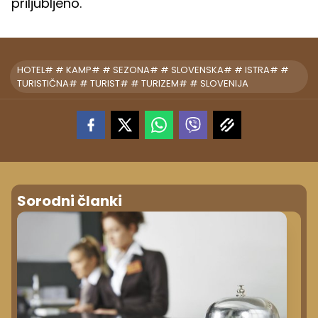
priljubljeno.
HOTEL# # KAMP# # SEZONA# # SLOVENSKA# # ISTRA# #
TURISTIČNA# # TURIST# # TURIZEM# # SLOVENIJA
Sorodni članki