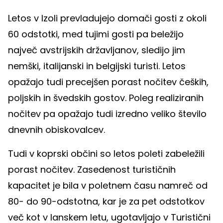
Letos v Izoli prevladujejo domači gosti z okoli
60 odstotki, med tujimi gosti pa beležijo
največ avstrijskih državljanov, sledijo jim
nemški, italijanski in belgijski turisti. Letos
opažajo tudi precejšen porast nočitev čeških,
poljskih in švedskih gostov. Poleg realiziranih
nočitev pa opažajo tudi izredno veliko število
dnevnih obiskovalcev.
Tudi v koprski občini so letos poleti zabeležili
porast nočitev. Zasedenost turističnih
kapacitet je bila v poletnem času namreč od
80- do 90-odstotna, kar je za pet odstotkov
več kot v lanskem letu, ugotavljajo v Turistični