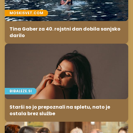
MOSKISVET.COM
Tina Gaber za 40. rojstni dan dobila sanjsko
darilo
BIBALEZE.SI
Starši so jo prepoznali na spletu, nato je
ostala brez službe