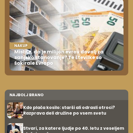
NAKUP
Mislite, da je milijon evrov dovolj za
sanjsko stanovanje? Te številke so
šokirale Evropo
NAJBOLJ BRANO
Kdo plača kosilo: starši ali odrasli otroci?
Razprava deli družine po vsem svetu
Stvari, za katere ljudje po 40. letu z veseljem