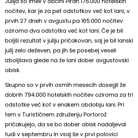
Julija so imeli v občini Piran 176.000 hotelskih
nočitev, kar je za pet odstotkov več kot lani, v
prvih 27 dneh v avgustu pa 165.000 nočitev
oziroma dva odstotka več kot lani. Če je bil
boljši rezultat v juliju pričakovan, saj je bil lanski
julij zelo deževen, pa jih še posebej veseli
izboljšava glede na že lani dober avgustovski
obisk.
Skupno so v prvih osmih mesecih dosegli že
dobrih 794.000 hotelskih nočitev oziroma za tri
odstotke več kot v enakem obdobju lani. Pri
tem v Turističnem združenju Portorož
pričakujejo, da se bo dober obisk nadaljeval
tudi v septembru in vsaj še v prvi polovici