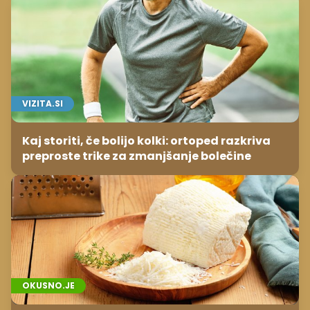
VIZITA.SI
Kaj storiti, če bolijo kolki: ortoped razkriva
preproste trike za zmanjšanje bolečine
OKUSNO.JE