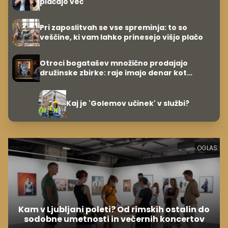
plačajo več
Pri zaposlitvah se vse spreminja: to so
veščine, ki vam lahko prinesejo višjo plačo
Otroci bogatašev množično prodajajo
družinske zbirke: raje imajo denar kot
umetnine
Kaj je 'Golemov učinek' v službi?
OGLAS
Kam v Ljubljani poleti? Od rimskih ostalin do
sodobne umetnosti in večernih koncertov