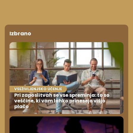
Izbrano
VSEŽIVLJENJSKO UČENJE
Pri zaposlitvah se vse spreminja: to so
veščine, ki vam lahko prinesejo višjo
plačo