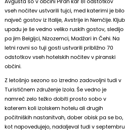
Avgusta so v občini Piran kar 81 odstotkov
vseh nočitev ustvarili tujci, med katerimi je bilo
največ gostov iz Italije, Avstrije in Nemčije. Kljub
upadu je še vedno veliko ruskih gostov, sledijo
pa jim Belgijci, Nizozemci, Madžari in Čehi. Na
letni ravni so tuji gosti ustvarili približno 70
odstotkov vseh hotelskih nočitev v piranski
občini.
Z letošnjo sezono so izredno zadovoljni tudi v
Turističnem združenje Izola. Še vedno je
namreč zelo težko dobiti prosto sobo v
katerem koli izolskem hotelu ali drugih
počitniških nastanitvah, dober obisk pa se bo,
kot napovedujejo, nadaljeval tudi v septembru