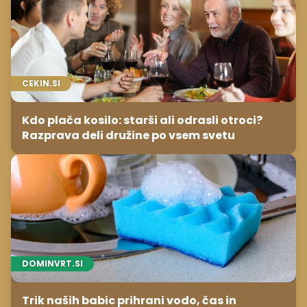
CEKIN.SI
Kdo plača kosilo: starši ali odrasli otroci?
Razprava deli družine po vsem svetu
DOMINVRT.SI
Trik naših babic prihrani vodo, čas in