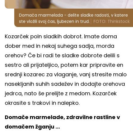
Domača marmelada - delite sladke radosti, v katere
ste vložili svoj čas, ljubezen in trud.
FOTO: Thinkstock
Kozarček poln sladkih dobrot. Imate doma
dober med in nekaj suhega sadja, morda
orehov? Če bi radi te sladke dobrote delili s
sestro ali prijateljico, potem kar pripravite en
srednji kozarec za vlaganje, vanj stresite malo
nasekljanih suhih sadežev in dodajte orehova
jedrca, nato še prelijte z medom. Kozarček
okrasite s trakovi in nalepko.
Domače marmelade, zdravilne rastline v
domačem žganju ...