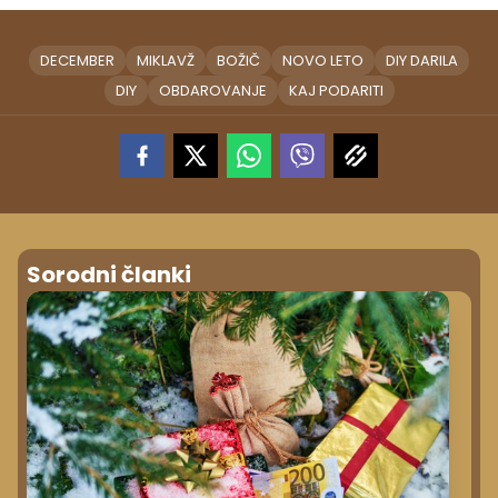
DECEMBER
MIKLAVŽ
BOŽIČ
NOVO LETO
DIY DARILA
DIY
OBDAROVANJE
KAJ PODARITI
Sorodni članki