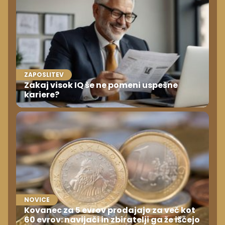
ZAPOSLITEV
Zakaj visok IQ še ne pomeni uspešne
kariere?
NOVICE
Kovanec za 5 evrov prodajajo za več kot
60 evrov: navijači in zbiratelji ga že iščejo