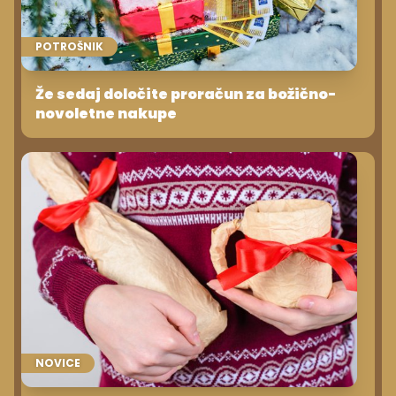
POTROŠNIK
Že sedaj določite proračun za božično-
novoletne nakupe
NOVICE