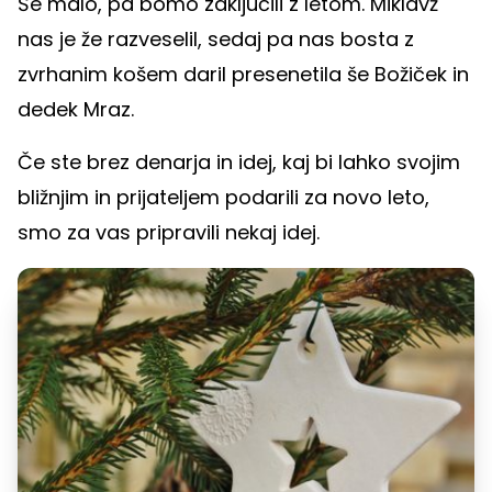
Še malo, pa bomo zaključili z letom. Miklavž
nas je že razveselil, sedaj pa nas bosta z
zvrhanim košem daril presenetila še Božiček in
dedek Mraz.
Če ste brez denarja in idej, kaj bi lahko svojim
bližnjim in prijateljem podarili za novo leto,
smo za vas pripravili nekaj idej.