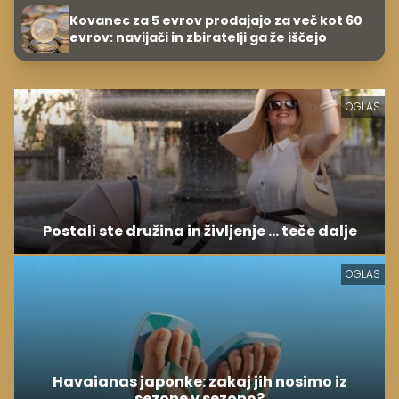
Kovanec za 5 evrov prodajajo za več kot 60
evrov: navijači in zbiratelji ga že iščejo
OGLAS
Postali ste družina in življenje ... teče dalje
OGLAS
Havaianas japonke: zakaj jih nosimo iz
sezone v sezono?