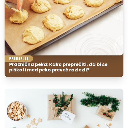
PREBERI ŠE
Praznična peka: Kako preprečiti, da bi se
piškoti med peko preveč razlezli?