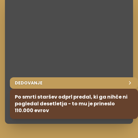
DEDOVANJE
Po smrti staršev odprl predal, ki ga nihče ni
pogledal desetletja - to mu je prineslo
110.000 evrov