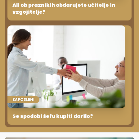
Ali ob praznikih obdarujete učitelje in
vzgojitelje?
ZAPOSLENI
Se spodobi šefu kupiti darilo?