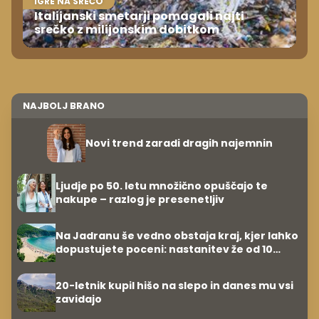
IGRE NA SREČO
Italijanski smetarji pomagali najti
srečko z milijonskim dobitkom
NAJBOLJ BRANO
Novi trend zaradi dragih najemnin
Ljudje po 50. letu množično opuščajo te
nakupe – razlog je presenetljiv
Na Jadranu še vedno obstaja kraj, kjer lahko
dopustujete poceni: nastanitev že od 10
evrov, kosilo za pet evrov
20-letnik kupil hišo na slepo in danes mu vsi
zavidajo