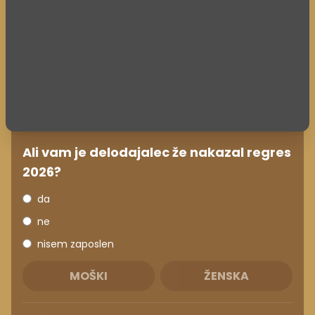
Ali vam je delodajalec že nakazal regres
2026?
da
ne
nisem zaposlen
MOŠKI
ŽENSKA