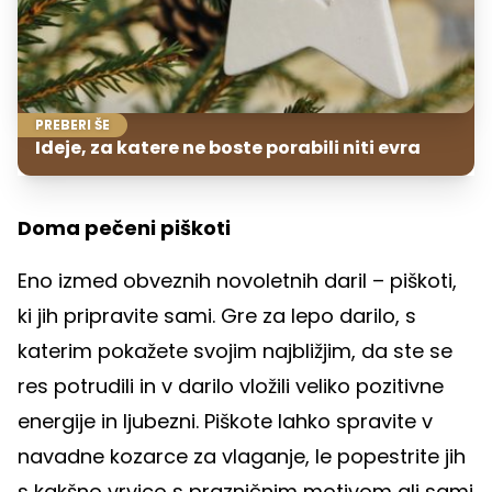
PREBERI ŠE
Ideje, za katere ne boste porabili niti evra
Doma pečeni piškoti
Eno izmed obveznih novoletnih daril – piškoti,
ki jih pripravite sami. Gre za lepo darilo, s
katerim pokažete svojim najbližjim, da ste se
res potrudili in v darilo vložili veliko pozitivne
energije in ljubezni. Piškote lahko spravite v
navadne kozarce za vlaganje, le popestrite jih
s kakšno vrvico s prazničnim motivom ali sami