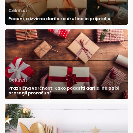
Cekin.si
Poceni, a izvirna darila za družino in prijatelje
Cekin.si
Praznična varčnost: Kako podariti darila, ne da bi
presegli proračun?