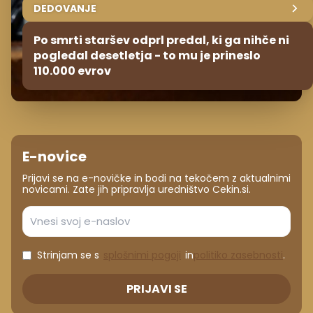
DEDOVANJE
Po smrti staršev odprl predal, ki ga nihče ni
pogledal desetletja - to mu je prineslo
110.000 evrov
E-novice
Prijavi se na e-novičke in bodi na tekočem z aktualnimi
novicami. Zate jih pripravlja uredništvo Cekin.si.
Strinjam se s
splošnimi pogoji
in
politiko zasebnosti
.
PRIJAVI SE