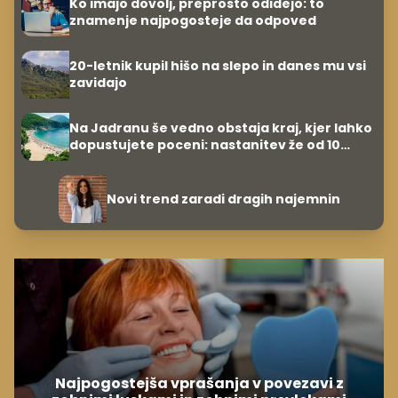
Ko imajo dovolj, preprosto odidejo: to
znamenje najpogosteje da odpoved
20-letnik kupil hišo na slepo in danes mu vsi
zavidajo
Na Jadranu še vedno obstaja kraj, kjer lahko
dopustujete poceni: nastanitev že od 10
evrov, kosilo za pet evrov
Novi trend zaradi dragih najemnin
Najpogostejša vprašanja v povezavi z