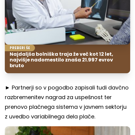
PREBERI ŠE
Najdaljša bolniška traja že več kot 12 let,
najvišje nadomestilo znaša 21.997 evrov
bruto
► Partnerji so v pogodbo zapisali tudi davčno
razbremenitev nagrad za uspešnost ter
prenovo plačnega sistema v javnem sektorju
z uvedbo variabilnega dela plače.