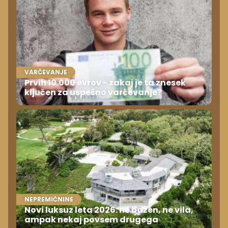
VARČEVANJE
Prvih 10.000 evrov - zakaj je ta znesek
ključen za uspešno varčevanje?
NEPREMIČNINE
Novi luksuz leta 2026: ne bazen, ne vila,
ampak nekaj povsem drugega