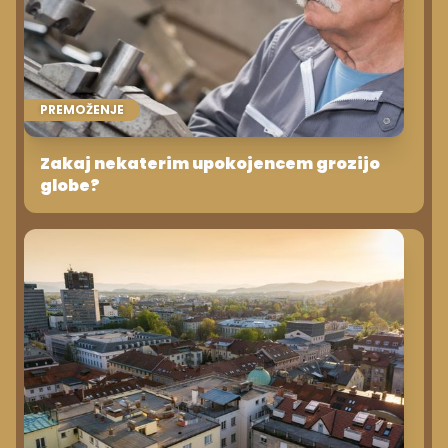
PREMOŽENJE
Zakaj nekaterim upokojencem grozijo
globe?