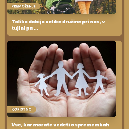
PREMOŽENJE
Toliko dobijo velike družine pri nas, v
tujini pa ...
KORISTNO
Vse, kar morate vedeti o spremembah