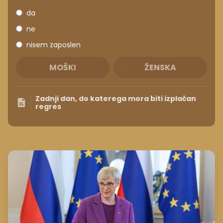
da
ne
nisem zaposlen
MOŠKI
ŽENSKA
Zadnji dan, do katerega mora biti izplačan
regres