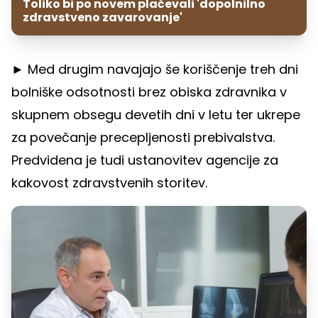
Toliko bi po novem plačevali 'dopolnilno
zdravstveno zavarovanje'
► Med drugim navajajo še koriščenje treh dni
bolniške odsotnosti brez obiska zdravnika v
skupnem obsegu devetih dni v letu ter ukrepe
za povečanje precepljenosti prebivalstva.
Predvidena je tudi ustanovitev agencije za
kakovost zdravstvenih storitev.