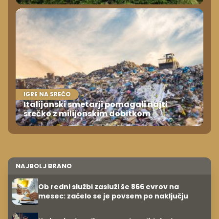
IGRE NA SREČO
Italijanski smetarji pomagali najti
srečko z milijonskim dobitkom
NAJBOLJ BRANO
Ob redni službi zasluži še 866 evrov na
mesec: začelo se je povsem po naključju