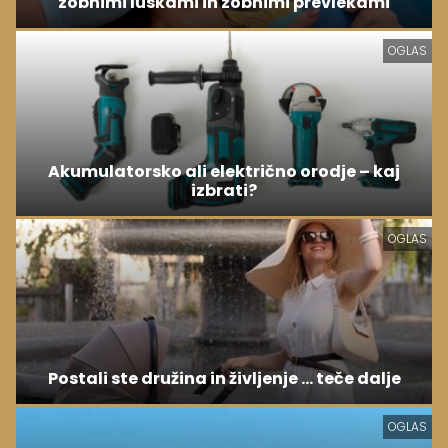
zobnimi luskami in zobnimi prevlekami
OGLAS
Akumulatorsko ali električno orodje – kaj
izbrati?
OGLAS
Postali ste družina in življenje ... teče dalje
OGLAS