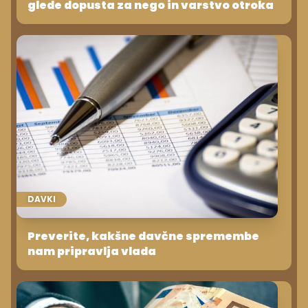
glede dopusta za nego in varstvo otroka
DAVKI
Preverite, kakšne davčne spremembe
nam pripravlja vlada