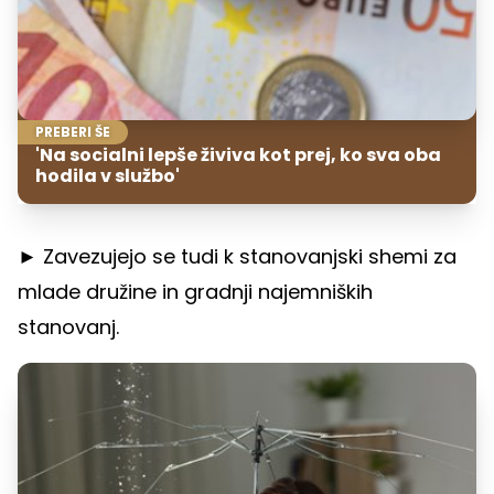
PREBERI ŠE
'Na socialni lepše živiva kot prej, ko sva oba
hodila v službo'
► Zavezujejo se tudi k stanovanjski shemi za
mlade družine in gradnji najemniških
stanovanj.