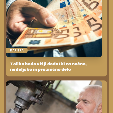
KARIERA
Toliko bodo višji dodatki za nočno,
nedeljsko in praznično delo