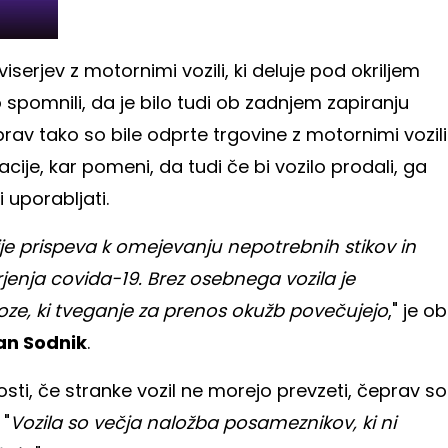
iserjev z motornimi vozili, ki deluje pod okriljem
 spomnili, da je bilo tudi ob zadnjem zapiranju
prav tako so bile odprte trgovine z motornimi vozili
acije, kar pomeni, da tudi če bi vozilo prodali, ga
 uporabljati.
je prispeva k omejevanju nepotrebnih stikov in
rjenja covida-19. Brez osebnega vozila je
oze, ki tveganje za prenos okužb povečujejo
," je ob
an Sodnik
.
sti, če stranke vozil ne morejo prevzeti, čeprav so
 "
Vozila so večja naložba posameznikov, ki ni