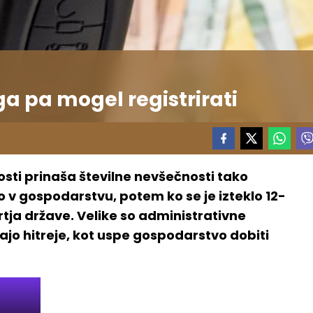
 ga pa mogel registrirati
sti prinaša številne nevšečnosti tako
 v gospodarstvu, potem ko se je izteklo 12-
ja države. Velike so administrativne
ajo hitreje, kot uspe gospodarstvo dobiti