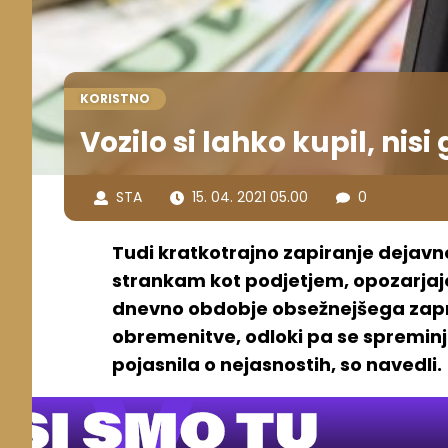
KORISTNO
Vozilo si lahko kupil, nisi
STA
15. 04. 2021 05.00
0
Tudi kratkotrajno zapiranje dejavno
strankam kot podjetjem, opozarjajo
dnevno obdobje obsežnejšega zaprt
obremenitve, odloki pa se spreminj
pojasnila o nejasnostih, so navedli.