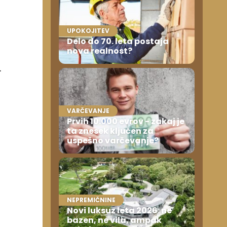
UPOKOJITEV
Delo do 70. leta postaja
nova realnost?
.
VARČEVANJE
Prvih 10.000 evrov - zakaj je
ta znesek ključen za
uspešno varčevanje?
NEPREMIČNINE
Novi luksuz leta 2026: ne
bazen, ne vila, ampak