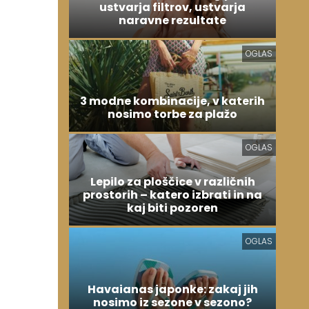
ustvarja filtrov, ustvarja
naravne rezultate
OGLAS
3 modne kombinacije, v katerih
nosimo torbe za plažo
OGLAS
Lepilo za ploščice v različnih
prostorih – katero izbrati in na
kaj biti pozoren
OGLAS
Havaianas japonke: zakaj jih
nosimo iz sezone v sezono?