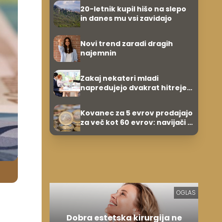
evrov, kosilo za pet evrov
20-letnik kupil hišo na slepo
in danes mu vsi zavidajo
Novi trend zaradi dragih
najemnin
Zakaj nekateri mladi
napredujejo dvakrat hitreje
od svojih vrstnikov?
Kovanec za 5 evrov prodajajo
za več kot 60 evrov: navijači in
zbiratelji ga že iščejo
OGLAS
Dobra estetska kirurgija ne