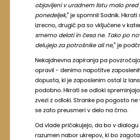
objavljeni v uradnem listu malo pred p
ponedeljek
," je spomnil Sodnik. Hkra
izrecno, drugič pa so vključene v kater
smemo delati in česa ne. Tako po nov
delujejo za potrošnike ali ne
," je podčr
Nekajdnevna zapiranja pa povzročajo 
opravil - denimo napotitve zaposlenih
dopusta, ki je zaposlenim ostal iz lan
podobno. Hkrati se odloki spreminjajo,
zvezi z odloki. Stranke pa pogosto ne 
se zato preusmeri v delo na črno.
Od vlade pričakujejo, da bo v dialogu 
razumen nabor ukrepov, ki bo zagotavl