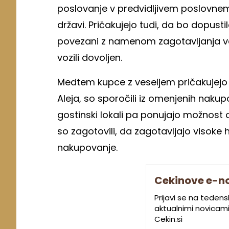
poslovanje v predvidljivem poslovnem 
državi. Pričakujejo tudi, da bo dopusti
povezani z namenom zagotavljanja va
vozili dovoljen.
Medtem kupce z veseljem pričakujejo v
Aleja, so sporočili iz omenjenih nakupov
gostinski lokali pa ponujajo možnost
so zagotovili, da zagotavljajo visoke
nakupovanje.
Cekinove e-n
Prijavi se na teden
aktualnimi novicami.
Cekin.si