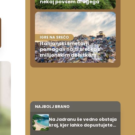
nekaj povsem drugega
IGRE NA SREČO
Italijanski smetarji
pomagali najti srečko z
milijonskim dobitkom
NAJBOLJ BRANO
Na Jadranu še vedno obstaja
kraj, kjer lahko dopustujete
poceni: nastanitev že od 10