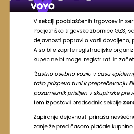
V sekciji pooblaščenih trgovcev in serv
Podjetniško trgovske zbornice GZS, so
dejavnosti popravilo vozil dovoljeno, 
A so bile zaprte registracijske organiz
kupec ne bi mogel registrirati in začeti
"Lastno osebno vozilo v času epidemi
tako prispeva tudi k preprečevanju ši
posameznik prisiljen v skupinske prev
tem izpostavil predsednik sekcije
Zor
Zapiranje dejavnosti prinaša nevšečno
zanje že pred časom plačale kupnino.