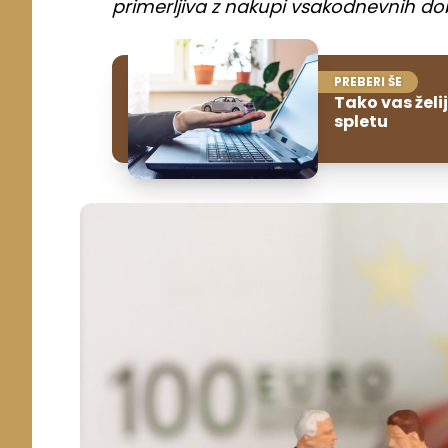
primerljiva z nakupi vsakodnevnih do
PREBERI ŠE
Tako vas želi
spletu