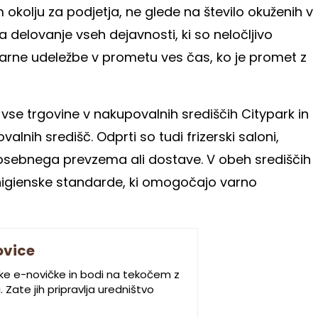
okolju za podjetja, ne glede na število okuženih v
la delovanje vseh dejavnosti, ki so neločljivo
rne udeležbe v prometu ves čas, ko je promet z
se trgovine v nakupovalnih središčih Citypark in
alnih središč. Odprti so tudi frizerski saloni,
 osebnega prevzema ali dostave. V obeh središčih
 higienske standarde, ki omogočajo varno
ovice
ske e-novičke in bodi na tekočem z
 Zate jih pripravlja uredništvo