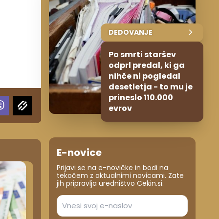
DEDOVANJE
Po smrti staršev
odprl predal, ki ga
nihče ni pogledal
desetletja - to mu je
prineslo 110.000
evrov
E-novice
Prijavi se na e-novičke in bodi na
tekočem z aktualnimi novicami. Zate
jih pripravlja uredništvo Cekin.si.