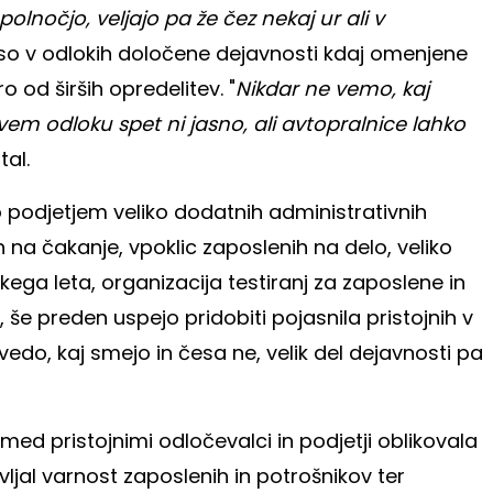
olnočjo, veljajo pa že čez nekaj ur ali v
ti so v odlokih določene dejavnosti kdaj omenjene
o od širših opredelitev. "
Nikdar ne vemo, kaj
em odloku spet ni jasno, ali avtopralnice lahko
tal.
podjetjem veliko dodatnih administrativnih
 na čakanje, vpoklic zaposlenih na delo, veliko
skega leta, organizacija testiranj za zaposlene in
 še preden uspejo pridobiti pojasnila pristojnih v
vedo, kaj smejo in česa ne, velik del dejavnosti pa
med pristojnimi odločevalci in podjetji oblikovala
jal varnost zaposlenih in potrošnikov ter