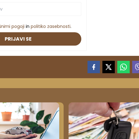
šnimi pogoji
in
politiko zasebnosti
.
PRIJAVI SE