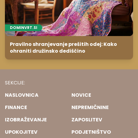
DOMINVRT.SI
Pravilno shranjevanje prešitih odej: Kako
ohraniti družinsko dediščino
SEKCIJE:
NASLOVNICA
NOVICE
FINANCE
NEPREMIČNINE
IZOBRAŽEVANJE
ZAPOSLITEV
UPOKOJITEV
PODJETNIŠTVO