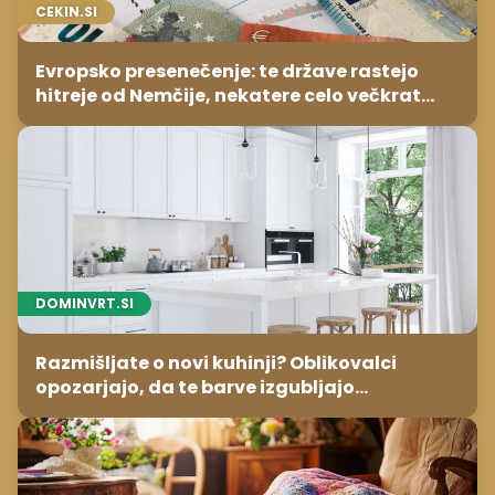
CEKIN.SI
Evropsko presenečenje: te države rastejo
hitreje od Nemčije, nekatere celo večkrat
hitreje
DOMINVRT.SI
Razmišljate o novi kuhinji? Oblikovalci
opozarjajo, da te barve izgubljajo
priljubljenost