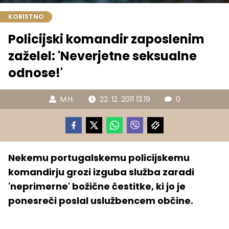
KORISTNO
Policijski komandir zaposlenim
zaželel: 'Neverjetne seksualne
odnose!'
M.H.
22. 12. 2011 13.19
0
Nekemu portugalskemu policijskemu
komandirju grozi izguba služba zaradi
'neprimerne' božične čestitke, ki jo je
ponesreči poslal uslužbencem občine.