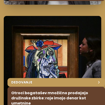
DEDOVANJE
Otroci bogatašev množično prodajajo
družinske zbirke: raje imajo denar kot
umetnine