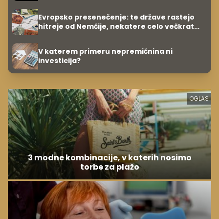
Evropsko presenečenje: te države rastejo
hitreje od Nemčije, nekatere celo večkrat
hitreje
V katerem primeru nepremičnina ni
investicija?
OGLAS
3 modne kombinacije, v katerih nosimo
torbe za plažo