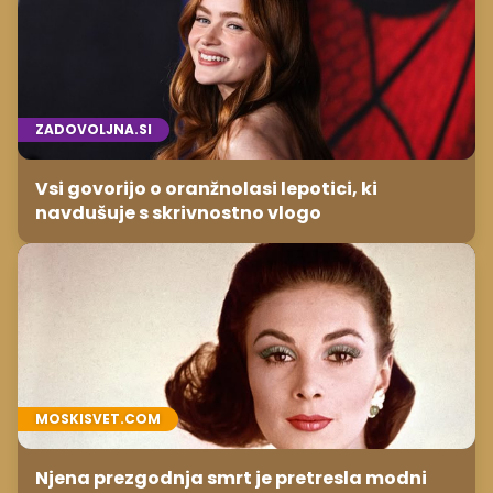
ZADOVOLJNA.SI
Vsi govorijo o oranžnolasi lepotici, ki
navdušuje s skrivnostno vlogo
MOSKISVET.COM
Njena prezgodnja smrt je pretresla modni