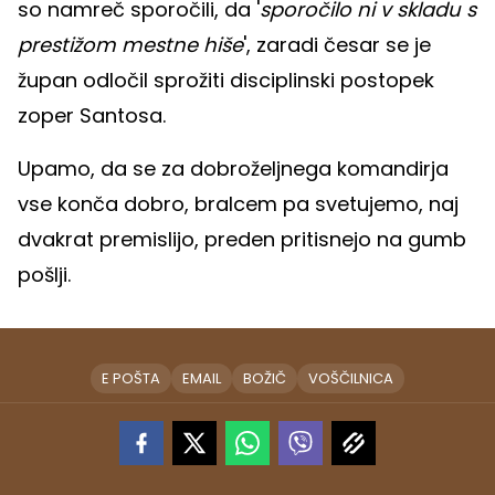
so namreč sporočili, da '
sporočilo ni v skladu s
prestižom mestne hiše
', zaradi česar se je
župan odločil sprožiti disciplinski postopek
zoper Santosa.
Upamo, da se za dobroželjnega komandirja
vse konča dobro, bralcem pa svetujemo, naj
dvakrat premislijo, preden pritisnejo na gumb
pošlji.
E POŠTA
EMAIL
BOŽIČ
VOŠČILNICA