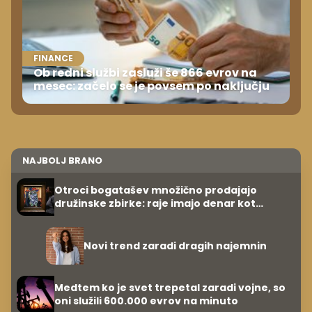
FINANCE
Ob redni službi zasluži še 866 evrov na
mesec: začelo se je povsem po naključju
NAJBOLJ BRANO
Otroci bogatašev množično prodajajo
družinske zbirke: raje imajo denar kot
umetnine
Novi trend zaradi dragih najemnin
Medtem ko je svet trepetal zaradi vojne, so
oni služili 600.000 evrov na minuto