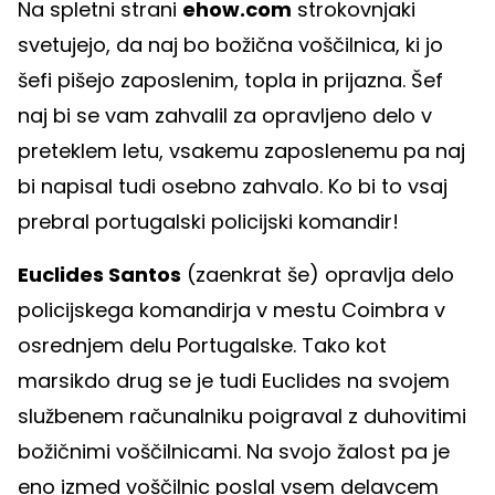
Na spletni strani
ehow.com
strokovnjaki
svetujejo, da naj bo božična voščilnica, ki jo
šefi pišejo zaposlenim, topla in prijazna. Šef
naj bi se vam zahvalil za opravljeno delo v
preteklem letu, vsakemu zaposlenemu pa naj
bi napisal tudi osebno zahvalo. Ko bi to vsaj
prebral portugalski policijski komandir!
Euclides Santos
(zaenkrat še) opravlja delo
policijskega komandirja v mestu Coimbra v
osrednjem delu Portugalske. Tako kot
marsikdo drug se je tudi Euclides na svojem
službenem računalniku poigraval z duhovitimi
božičnimi voščilnicami. Na svojo žalost pa je
eno izmed voščilnic poslal vsem delavcem