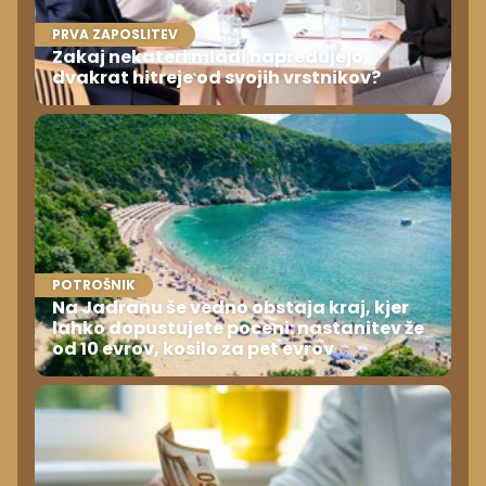
PRVA ZAPOSLITEV
Zakaj nekateri mladi napredujejo
dvakrat hitreje od svojih vrstnikov?
POTROŠNIK
Na Jadranu še vedno obstaja kraj, kjer
lahko dopustujete poceni: nastanitev že
od 10 evrov, kosilo za pet evrov