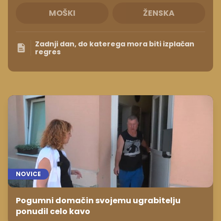
MOŠKI
ŽENSKA
Zadnji dan, do katerega mora biti izplačan
regres
NOVICE
Pogumni domačin svojemu ugrabitelju
ponudil celo kavo