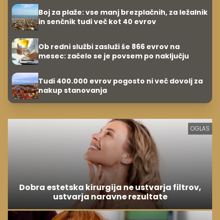
Boj za plaže: vse manj brezplačnih, za ležalnik
in senčnik tudi več kot 40 evrov
Ob redni službi zasluži še 866 evrov na
mesec: začelo se je povsem po naključju
Tudi 400.000 evrov pogosto ni več dovolj za
nakup stanovanja
OGLAS
Dobra estetska kirurgija ne ustvarja filtrov,
ustvarja naravne rezultate