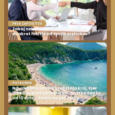
PRVA ZAPOSLITEV
Zakaj nekateri mladi napredujejo
dvakrat hitreje od svojih vrstnikov?
POTROŠNIK
Na Jadranu še vedno obstaja kraj, kjer
lahko dopustujete poceni: nastanitev že
od 10 evrov, kosilo za pet evrov