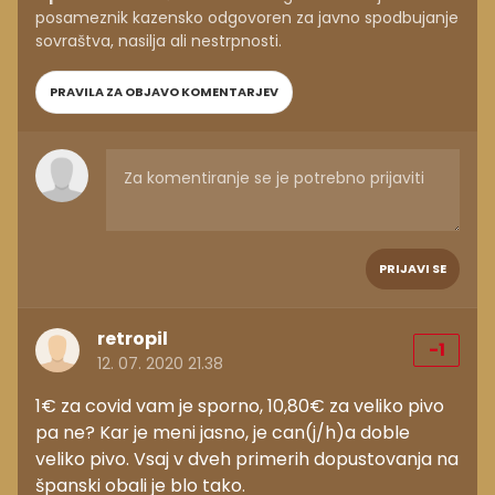
posameznik kazensko odgovoren za javno spodbujanje
sovraštva, nasilja ali nestrpnosti.
PRAVILA ZA OBJAVO KOMENTARJEV
PRIJAVI SE
retropil
-1
12. 07. 2020 21.38
1€ za covid vam je sporno, 10,80€ za veliko pivo
pa ne? Kar je meni jasno, je can(j/h)a doble
veliko pivo. Vsaj v dveh primerih dopustovanja na
španski obali je blo tako.