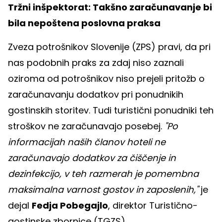
Tržni inšpektorat: Takšno zaračunavanje bi
bila nepoštena poslovna praksa
Zveza potrošnikov Slovenije (ZPS) pravi, da pri
nas podobnih praks za zdaj niso zaznali
oziroma od potrošnikov niso prejeli pritožb o
zaračunavanju dodatkov pri ponudnikih
gostinskih storitev. Tudi turistični ponudniki teh
stroškov ne zaračunavajo posebej.
"Po
informacijah naših članov hoteli ne
zaračunavajo dodatkov za čiščenje in
dezinfekcijo, v teh razmerah je pomembna
maksimalna varnost gostov in zaposlenih,"
je
dejal
Fedja Pobegajlo
, direktor Turistično-
gostinske zbornice (TGZS).