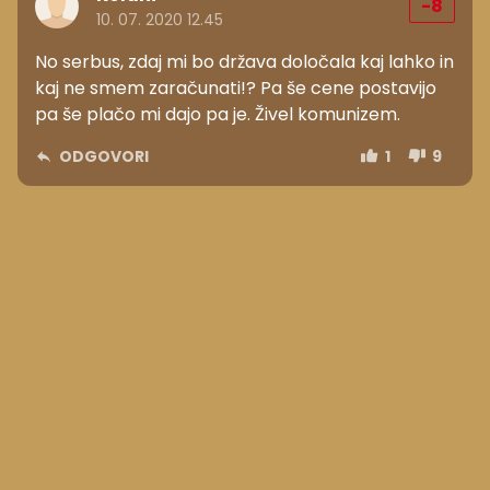
-8
10. 07. 2020 12.45
No serbus, zdaj mi bo država določala kaj lahko in
kaj ne smem zaračunati!? Pa še cene postavijo
pa še plačo mi dajo pa je. Živel komunizem.
ODGOVORI
1
9