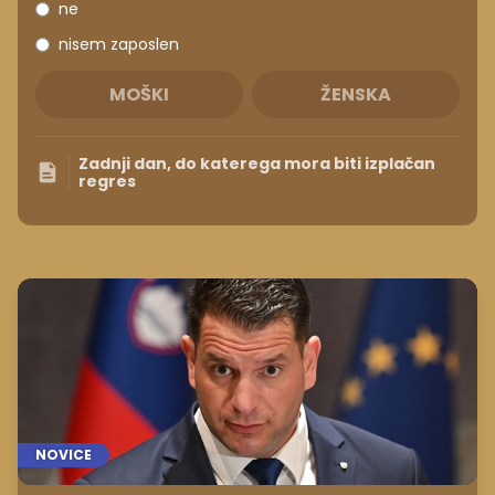
ne
nisem zaposlen
MOŠKI
ŽENSKA
Zadnji dan, do katerega mora biti izplačan
regres
NOVICE