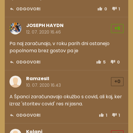
ODGOVORI
0
1
JOSEPH HAYDN
+5
12. 07. 2020 16.46
Pa naj zaračunajo, v roku parih dni ostanejo
popolnoma brez gostov pa je
ODGOVORI
5
0
RamzesII
+0
10. 07. 2020 16.43
A Španci zaračunavajo okužbo s covid, ali kaj, ker
izraz 'storitev covid' res ni jasna.
ODGOVORI
1
1
Kolani