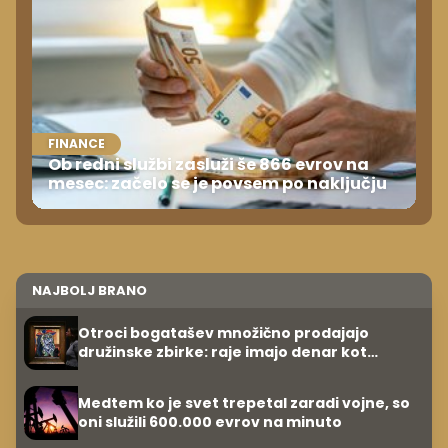
FINANCE
Ob redni službi zasluži še 866 evrov na
mesec: začelo se je povsem po naključju
NAJBOLJ BRANO
Otroci bogatašev množično prodajajo
družinske zbirke: raje imajo denar kot
umetnine
Medtem ko je svet trepetal zaradi vojne, so
oni služili 600.000 evrov na minuto