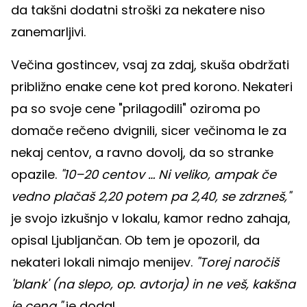
da takšni dodatni stroški za nekatere niso
zanemarljivi.
Večina gostincev, vsaj za zdaj, skuša obdržati
približno enake cene kot pred korono. Nekateri
pa so svoje cene "prilagodili" oziroma po
domače rečeno dvignili, sicer večinoma le za
nekaj centov, a ravno dovolj, da so stranke
opazile.
"10–20 centov … Ni veliko, ampak če
vedno plačaš 2,20 potem pa 2,40, se zdrzneš,"
je svojo izkušnjo v lokalu, kamor redno zahaja,
opisal Ljubljančan. Ob tem je opozoril, da
nekateri lokali nimajo menijev.
"Torej naročiš
'blank' (na slepo, op. avtorja) in ne veš, kakšna
je cena,"
je dodal.