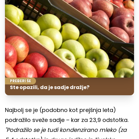
PREBERI ŠE
Ste opazili, da je sadje dražje?
Najbolj se je (podobno kot prejšnja leta)
podražilo sveže sadje – kar za 23,9 odstotka.
"Podražilo se je tudi kondenzirano mleko (za