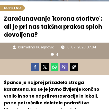
KORISTNO
Zaračunavanje 'korona storitve':
ali je pri nas takšna praksa sploh
dovoljena?
Karmelina Husejnović
10. 07. 2020 07.04
4
Špance je najprej prizadela stroga
karantena, ko se je javno življenje končno
vrnilo in so se odprli restavracije in lokali,
pa so potrošnike doletele podražitve.