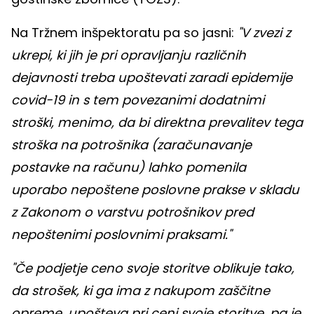
Na Tržnem inšpektoratu pa so jasni:
"V zvezi z
ukrepi, ki jih je pri opravljanju različnih
dejavnosti treba upoštevati zaradi epidemije
covid-19 in s tem povezanimi dodatnimi
stroški, menimo, da bi direktna prevalitev tega
stroška na potrošnika (zaračunavanje
postavke na računu) lahko pomenila
uporabo nepoštene poslovne prakse v skladu
z Zakonom o varstvu potrošnikov pred
nepoštenimi poslovnimi praksami."
"Če podjetje ceno svoje storitve oblikuje tako,
da strošek, ki ga ima z nakupom zaščitne
opreme, upošteva pri ceni svoje storitve, pa je