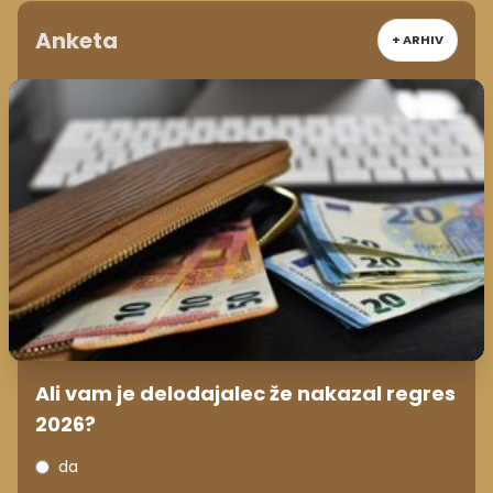
Anketa
+ ARHIV
Ali vam je delodajalec že nakazal regres
2026?
da