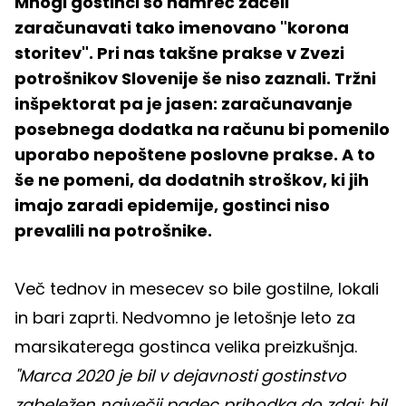
Mnogi gostinci so namreč začeli
zaračunavati tako imenovano "korona
storitev". Pri nas takšne prakse v Zvezi
potrošnikov Slovenije še niso zaznali. Tržni
inšpektorat pa je jasen: zaračunavanje
posebnega dodatka na računu bi pomenilo
uporabo nepoštene poslovne prakse. A to
še ne pomeni, da dodatnih stroškov, ki jih
imajo zaradi epidemije, gostinci niso
prevalili na potrošnike.
Več tednov in mesecev so bile gostilne, lokali
in bari zaprti. Nedvomno je letošnje leto za
marsikaterega gostinca velika preizkušnja.
"Marca 2020 je bil v dejavnosti gostinstvo
zabeležen največji padec prihodka do zdaj; bil