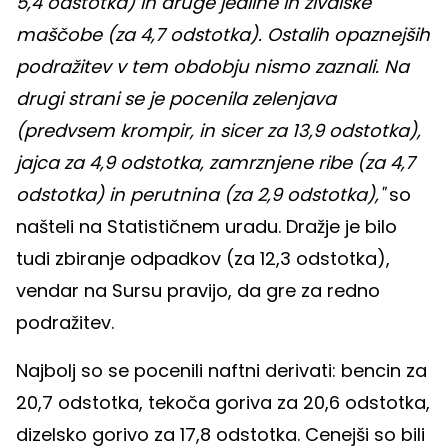
5,4 odstotka) in druge jedilne in živalske
maščobe (za 4,7 odstotka). Ostalih opaznejših
podražitev v tem obdobju nismo zaznali. Na
drugi strani se je pocenila zelenjava
(predvsem krompir, in sicer za 13,9 odstotka),
jajca za 4,9 odstotka, zamrznjene ribe (za 4,7
odstotka) in perutnina (za 2,9 odstotka),"
so
našteli na Statističnem uradu. Dražje je bilo
tudi zbiranje odpadkov (za 12,3 odstotka),
vendar na Sursu pravijo, da gre za redno
podražitev.
Najbolj so se pocenili naftni derivati: bencin za
20,7 odstotka, tekoča goriva za 20,6 odstotka,
dizelsko gorivo za 17,8 odstotka. Cenejši so bili