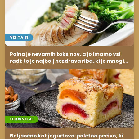
VIZITA.SI
Polna je nevarnih toksinov, a jo imamo vsi
radi: to je najbolj nezdrava riba, ki jo mnogi
redno uživajo
OKUSNO.JE
Bolj sočno kot jogurtovo: poletno pecivo, ki