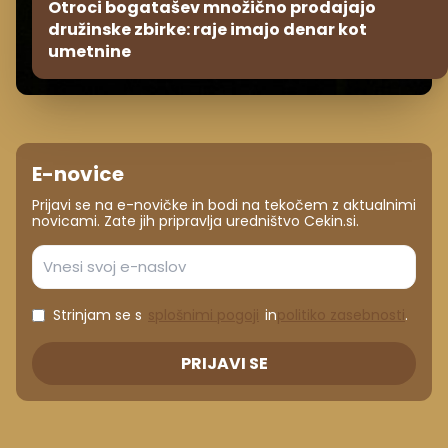
Otroci bogatašev množično prodajajo
družinske zbirke: raje imajo denar kot
umetnine
E-novice
Prijavi se na e-novičke in bodi na tekočem z aktualnimi
novicami. Zate jih pripravlja uredništvo Cekin.si.
Strinjam se s
splošnimi pogoji
in
politiko zasebnosti
.
PRIJAVI SE