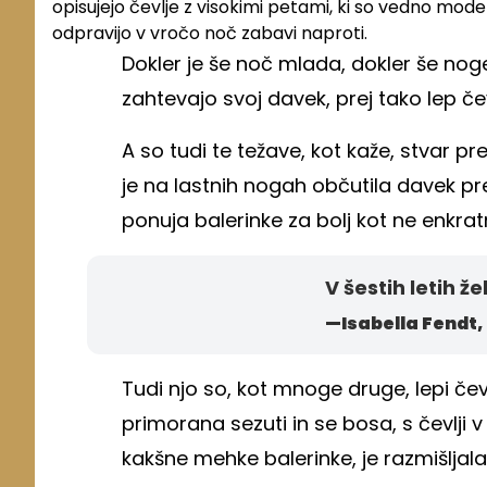
opisujejo čevlje z visokimi petami, ki so vedno moder
odpravijo v vročo noč zabavi naproti.
Dokler je še noč mlada, dokler še noge 
zahtevajo svoj davek, prej tako lep č
A so tudi te težave, kot kaže, stvar p
je na lastnih nogah občutila davek pre
ponuja balerinke za bolj kot ne enkra
V šestih letih že
—Isabella Fendt,
Tudi njo so, kot mnoge druge, lepi čevel
primorana sezuti in se bosa, s čevlji 
kakšne mehke balerinke, je razmišljala