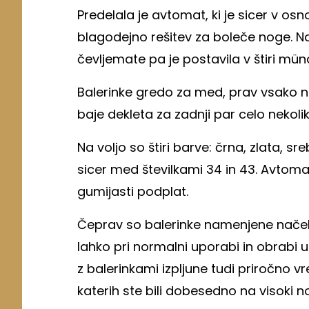
Predelala je avtomat, ki je sicer v osn
blagodejno rešitev za boleče noge. 
čevljemate pa je postavila v štiri mü
Balerinke gredo za med, prav vsako no
baje dekleta za zadnji par celo nekol
Na voljo so štiri barve: črna, zlata, sre
sicer med številkami 34 in 43. Avtomat
gumijasti podplat.
Čeprav so balerinke namenjene načelo
lahko pri normalni uporabi in obrabi u
z balerinkami izpljune tudi priročno vr
katerih ste bili dobesedno na visoki n