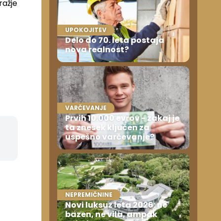
ražje
UPOKOJITEV
Delo do 70. leta postaja
nova realnost?
VARČEVANJE
Prvih 10.000 evrov - zakaj je
ta znesek ključen za
uspešno varčevanje?
NEPREMIČNINE
Novi luksuz leta 2026: ne
bazen, ne vila, ampak