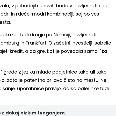
vala, v prihodnjih dnevih bodo v čevljematih na
modri in rdeče-modri kombinaciji, saj bo ves
esta.
pokazali tudi drugje po Nemčiji, čevljemati
Hamburg in Frankfurt. O začetni investiciji Isabella
jeti kredit, a da gre, kot je povedala sama: "
za
" gredo z jezika mlade podjetnice tako ali tako
ejo, zato je patentna prijava čisto na mestu. Ne
jšanje, uporabnice pravijo, da so balerinke tudi
 z dokaj nizkim tveganjem.