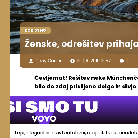
KORISTNO
Ženske, odrešitev prihaj
Tony Carter
15. 09. 2010 15.57
1
Čevljemat! Rešitev neke Münchenča
bile do zdaj prisiljene dolgo in div
Lepi, elegantni in avtoritativni, ampak hudo neudo