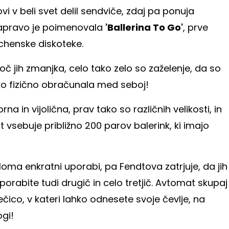
ovi v beli svet delil sendviče, zdaj pa ponuja
Napravo je poimenovala
'Ballerina To Go'
, prve
nchenske diskoteke.
č jih zmanjka, celo tako zelo so zaželenje, da so
iko fizično obračunala med seboj!
brna in vijolična, prav tako so različnih velikosti, in
 vsebuje približno 200 parov balerink, ki imajo
ma enkratni uporabi, pa Fendtova zatrjuje, da jih
porabite tudi drugič in celo tretjič. Avtomat skupaj
ečico, v kateri lahko odnesete svoje čevlje, na
ogi!