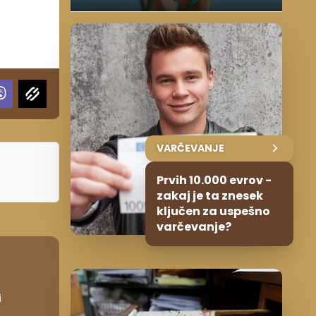
VARČEVANJE
Prvih 10.000 evrov -
zakaj je ta znesek
ključen za uspešno
varčevanje?
i