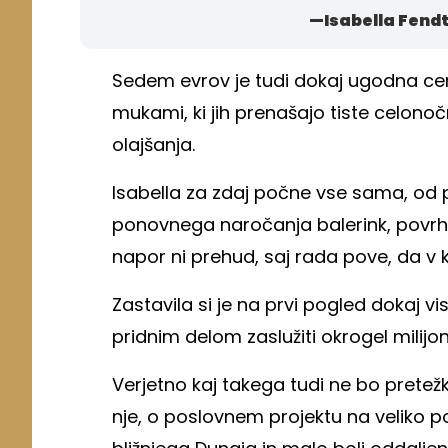
—Isabella Fendt
Sedem evrov je tudi dokaj ugodna cena
mukami, ki jih prenašajo tiste celonoč
olajšanja.
Isabella za zdaj počne vse sama, od 
ponovnega naročanja balerink, povrh
napor ni prehud, saj rada pove, da v kr
Zastavila si je na prvi pogled dokaj viso
pridnim delom zaslužiti okrogel milijonč
Verjetno kaj takega tudi ne bo pretežk
nje, o poslovnem projektu na veliko por