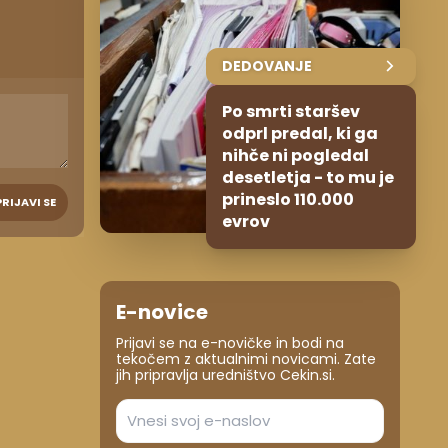
DEDOVANJE
Po smrti staršev
odprl predal, ki ga
nihče ni pogledal
desetletja - to mu je
prineslo 110.000
PRIJAVI SE
evrov
E-novice
Prijavi se na e-novičke in bodi na
tekočem z aktualnimi novicami. Zate
jih pripravlja uredništvo Cekin.si.