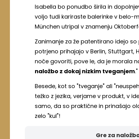
Isabella bo ponudbo širila in dopolnje
voljo tudi kariraste balerinke v belo-
München utripal v znamenju Oktoberf
Zanimanje za že patentirano idejo so 
potrjeno prihajajo v Berlin, Stuttgart, 
noče govoriti, pove le, da je morala na
naložbo z dokaj nizkim tveganjem
."
Besede, kot so "tveganje" ali "neuspeh
težko z jezika, verjame v produkt, v id
samo, da so praktične in prinašajo ola
zelo "kul"!
Gre za naložbo