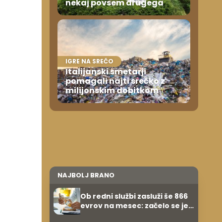
nekaj povsem drugega
IGRE NA SREČO
Italijanski smetarji
pomagali najti srečko z
milijonskim dobitkom
NAJBOLJ BRANO
Ob redni službi zasluži še 866
evrov na mesec: začelo se je
povsem po naključju