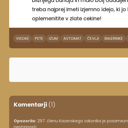
bližnjega Dunaja in malo bolj oddaljen
treba najprej imeti izjemno idejo, ki jo
oplemenitite v zlate cekine!
VISOKE
PETE
IZUM
AVTOMAT
ČEVLJI
BALERINKE
Komentarji
(1)
Opozorilo:
297. členu Kazenskega zakonika je posameznik
nestrpnosti.