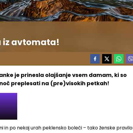
a iz avtomata!
nke je prinesla olajšanje vsem damam, ki so
jo noč preplesati na (pre)visokih petkah!
bni in po nekaj urah peklensko boleči – tako ženske pravi