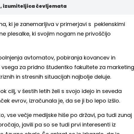
, izumiteljica čevljemata
, ki je zanemarljiva v primerjavi s peklenskimi
ne plesalke, ki svojim nogam ne privoščijo
polnjenja avtomatov, pobiranja kovancev in
 vsega za pridno študentko fakultete za marketin
iznih in stresnih situacijah najbolje deluje.
k cilj, v šestih letih želi s svojo idejo in seveda
ek evrov, izračunala je, da se ji bo lepo izšlo.
o, vse večje medijske hiše po državi, pa tudi zunaj
očajo, javili pa so se tudi prvi interesenti iz