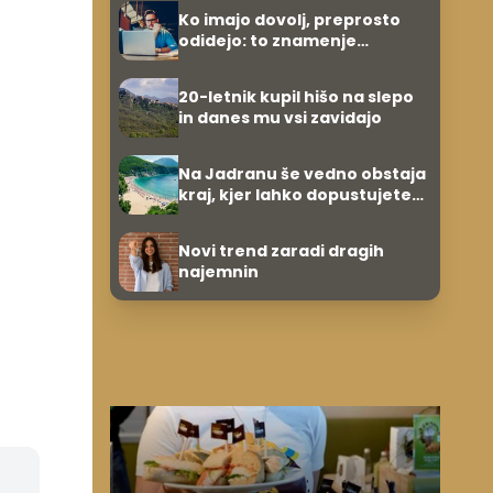
Ko imajo dovolj, preprosto
odidejo: to znamenje
najpogosteje da odpoved
20-letnik kupil hišo na slepo
in danes mu vsi zavidajo
Na Jadranu še vedno obstaja
kraj, kjer lahko dopustujete
poceni: nastanitev že od 10
evrov, kosilo za pet evrov
Novi trend zaradi dragih
najemnin