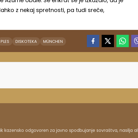
e Azurne obale. Še enkrat se je izkazalo, da je
 lahko z nekaj spretnosti, pa tudi sreče,
PLES
DISKOTEKA
MÜNCHEN
 kazensko odgovoren za javno spodbujanje sovraštva, nasilja al