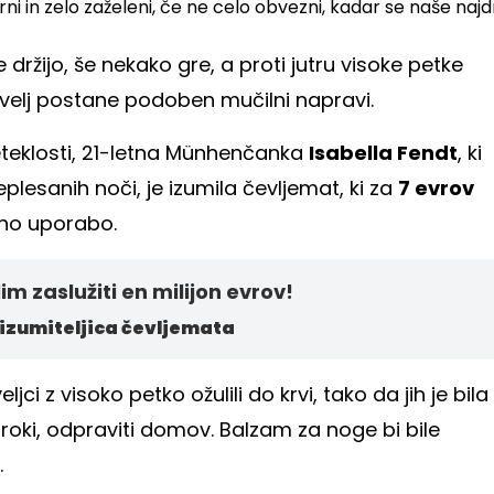
ni in zelo zaželeni, če ne celo obvezni, kadar se naše najd
držijo, še nekako gre, a proti jutru visoke petke
evelj postane podoben mučilni napravi.
reteklosti, 21-letna Münhenčanka
Isabella Fendt
, ki
plesanih noči, je izumila čevljemat, ki za
7 evrov
tno uporabo.
lim zaslužiti en milijon evrov!
 izumiteljica čevljemata
jci z visoko petko ožulili do krvi, tako da jih je bila
v roki, odpraviti domov. Balzam za noge bi bile
.