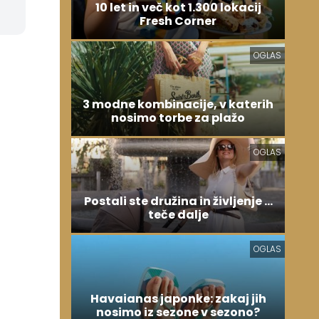
10 let in več kot 1.300 lokacij
Fresh Corner
OGLAS
3 modne kombinacije, v katerih
nosimo torbe za plažo
OGLAS
g
Postali ste družina in življenje ...
teče dalje
OGLAS
Havaianas japonke: zakaj jih
nosimo iz sezone v sezono?