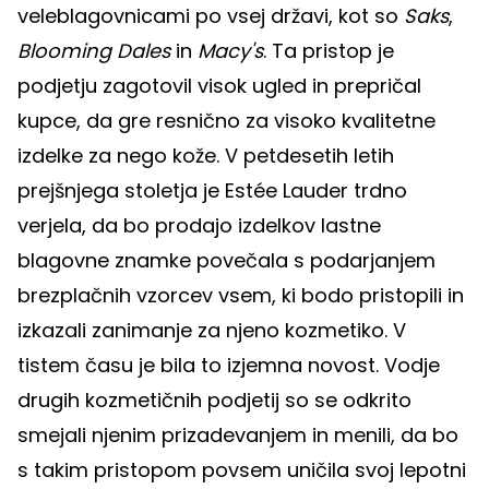
veleblagovnicami po vsej državi, kot so
Saks
,
Blooming Dales
in
Macy's
. Ta pristop je
podjetju zagotovil visok ugled in prepričal
kupce, da gre resnično za visoko kvalitetne
izdelke za nego kože. V petdesetih letih
prejšnjega stoletja je Estée Lauder trdno
verjela, da bo prodajo izdelkov lastne
blagovne znamke povečala s podarjanjem
brezplačnih vzorcev vsem, ki bodo pristopili in
izkazali zanimanje za njeno kozmetiko. V
tistem času je bila to izjemna novost. Vodje
drugih kozmetičnih podjetij so se odkrito
smejali njenim prizadevanjem in menili, da bo
s takim pristopom povsem uničila svoj lepotni