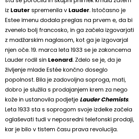
sta se poročila in skupni priimek kmalu zatem
iz
Lauter
spremenila v
Lauder
. Istočasno je
Estee imenu dodala preglas na prvem e, da bi
zvenelo bolj francosko, in ga začela izgovarjati
z madžarskim naglasom, kot ga je izgovarjal
njen oče. 19. marca leta 1933 se je zakoncema
Lauder rodil sin
Leonard
. Zdelo se je, da je
življenje mlade Estée končno doseglo
popolnost. Bila je zadovoljna soproga, mati,
dobro je služila s prodajanjem krem za nego
kože in ustanovila podjetje
Lauder Chemists
.
Leta 1933 sta s soprogom svoje izdelke začela
oglaševati tudi v neposredni telefonski prodaji,
kar je bilo v tistem času prava revolucija.