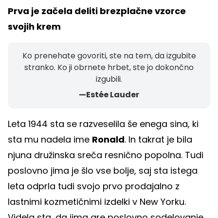
Prva je začela deliti brezplačne vzorce
svojih krem
Ko prenehate govoriti, ste na tem, da izgubite
stranko. Ko ji obrnete hrbet, ste jo dokončno
izgubili.
—Estée Lauder
Leta 1944 sta se razveselila še enega sina, ki
sta mu nadela ime
Ronald
. In takrat je bila
njuna družinska sreča resnično popolna. Tudi
poslovno jima je šlo vse bolje, saj sta istega
leta odprla tudi svojo prvo prodajalno z
lastnimi kozmetičnimi izdelki v New Yorku.
Videla sta, da jima gre poslovno sodelovanje