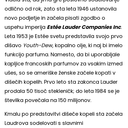
odlično od rok, zato sta leta 1946 ustanovila
novo podjetje in začela pisati zgodbo o
uspehu imperija
Estée Lauder Companies Inc
.
Leta 1953 je Estée svetu predstavila svojo prvo
dišavo
Youth-Dew
, kopalno olje, ki naj bi imelo
funkcijo parfuma. Namesto, da bi uporabljale
kapljice francoskih parfumov za vsakim izmed
ušes, so se ameriške ženske začele kopati v
dišečih kopelih. Prvo leto sta zakonca Lauder
prodala 50 tisoč stekleničk; do leta 1984 se je
številka povečala na 150 milijonov.
Kmalu po predstavitvi dišeče kopeli sta začela
Laudrova sodelovati s slavnimi