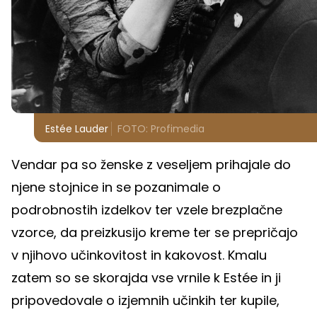
Estée Lauder
FOTO: Profimedia
Vendar pa so ženske z veseljem prihajale do
njene stojnice in se pozanimale o
podrobnostih izdelkov ter vzele brezplačne
vzorce, da preizkusijo kreme ter se prepričajo
v njihovo učinkovitost in kakovost. Kmalu
zatem so se skorajda vse vrnile k Estée in ji
pripovedovale o izjemnih učinkih ter kupile,