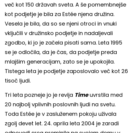
več kot 150 državah sveta. A še pomembnejše
kot podjetje je bila za Estée njena družina.
Vesela je bila, da so se njeni otroci in vnuki
vključili v družinsko podjetje in nadaljevali
zgodbo, ki jo je začela pisati sama. Leta 1995
se je odločila, da je čas, da podjetje preda
mlajšim generacijam, zato se je upokojila.
Tistega leta je podjetje zaposlovalo več kot 26
tisoč ljudi.
Tri leta pozneje jo je revija
Time
uvrstila med
20 najbolj vplivnih poslovnih ljudi na svetu.
Toda Estée je v zasluženem pokoju uživala
zgolj devet let. 24. aprila leta 2004 je zaradi
odpovedi srca preminila na svojem domu v