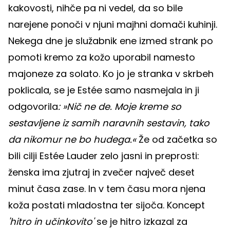
kakovosti, nihče pa ni vedel, da so bile
narejene ponoči v njuni majhni domači kuhinji.
Nekega dne je služabnik ene izmed strank po
pomoti kremo za kožo uporabil namesto
majoneze za solato. Ko jo je stranka v skrbeh
poklicala, se je Estée samo nasmejala in ji
odgovorila
: »Nič ne de. Moje kreme so
sestavljene iz samih naravnih sestavin, tako
da nikomur ne bo hudega.«
Že od začetka so
bili cilji Estée Lauder zelo jasni in preprosti:
ženska ima zjutraj in zvečer največ deset
minut časa zase. In v tem času mora njena
koža postati mladostna ter sijoča. Koncept
'hitro in učinkovito'
se je hitro izkazal za