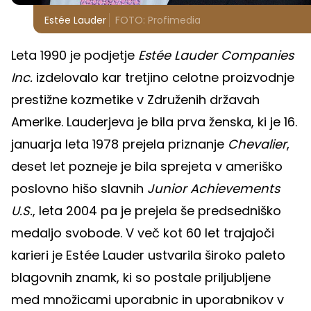
Estée Lauder
FOTO: Profimedia
Leta 1990 je podjetje
Estée Lauder Companies
Inc.
izdelovalo kar tretjino celotne proizvodnje
prestižne kozmetike v Združenih državah
Amerike. Lauderjeva je bila prva ženska, ki je 16.
januarja leta 1978 prejela priznanje
Chevalier
,
deset let pozneje je bila sprejeta v ameriško
poslovno hišo slavnih
Junior Achievements
U.S.
, leta 2004 pa je prejela še predsedniško
medaljo svobode. V več kot 60 let trajajoči
karieri je Estée Lauder ustvarila široko paleto
blagovnih znamk, ki so postale priljubljene
med množicami uporabnic in uporabnikov v