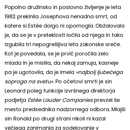
Popolno družinsko in poslovno življenje je leta
1982 prekinila Josephova nenadna smrt, od
katere si Estée dolgo ni opomogla. Obžalovala
je, da se je v preteklosti ločila od njega in tako
izgubila tri nepogrešljiva leta zakonske sreče.
Kot je povedala, se je prvič poročila zelo
mlada in je mislila, da nekaj zamuja, kasneje
pa je ugotovila, da je imela
»najbolj ljubečega
soproga na svetu«
. Po očetovi smrti je sin
Leonard poleg funkcije izvršnega direktorja
podjetja
Estée Lauder Companies
prevzel še
mesto predsednika nadzornega odbora. Mlajši
sin Ronald po drugi strani nikoli ni kazal
večjega zanimanja za sodelovanje v