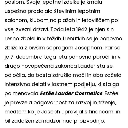
poslom. Svoje lepotne izdelke je kmalu
uspešno prodajala številnim lepotnim
salonom, klubom na plažah in letoviščem po
vsej zvezni državi. Toda leta 1942 je njen sin
resno zbolel in v težkih trenutkih se je ponovno
zbližala z bivšim soprogom Josephom. Par se
je 7. decembra tega leta ponovno poročil in v
drugo novopečena zakonca Lauder sta se
odločila, da bosta združila moči in oba začela
intenzivno delati v lastnem podjetju, ki sta ga
poimenovala
Estée Lauder Cosmetics
. Estée
je prevzela odgovornost za razvoj in trženje,
medtem ko je Joseph upravljal s financami in
bil zadolžen za nadzor nad proizvodnjo.