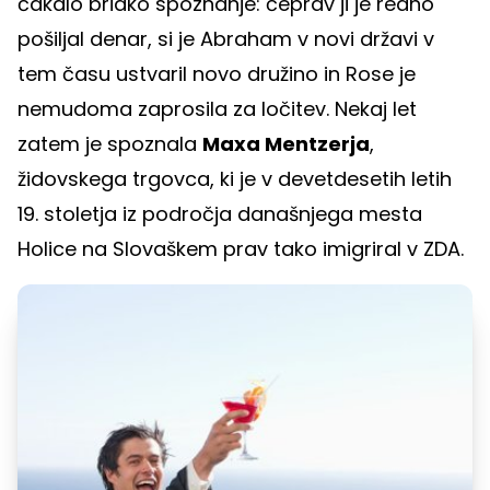
čakalo bridko spoznanje: čeprav ji je redno
pošiljal denar, si je Abraham v novi državi v
tem času ustvaril novo družino in Rose je
nemudoma zaprosila za ločitev. Nekaj let
zatem je spoznala
Maxa Mentzerja
,
židovskega trgovca, ki je v devetdesetih letih
19. stoletja iz področja današnjega mesta
Holice na Slovaškem prav tako imigriral v ZDA.