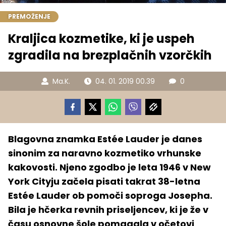
PREMOŽENJE
Kraljica kozmetike, ki je uspeh
zgradila na brezplačnih vzorčkih
Ma.K.
04. 01. 2019 00.39
0
Blagovna znamka Estée Lauder je danes
sinonim za naravno kozmetiko vrhunske
kakovosti. Njeno zgodbo je leta 1946 v New
York Cityju začela pisati takrat 38-letna
Estée Lauder ob pomoči soproga Josepha.
Bila je hčerka revnih priseljencev, ki je že v
času osnovne šole pomagala v očetovi