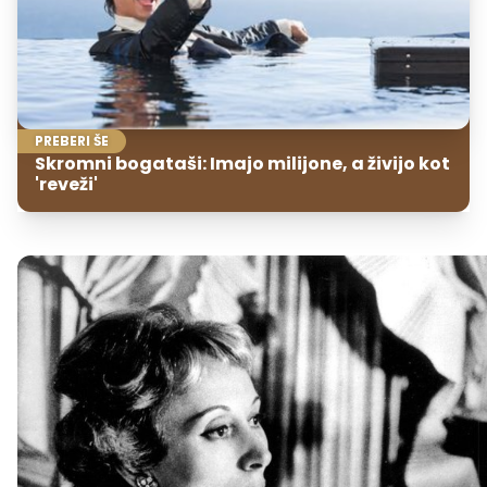
PREBERI ŠE
Skromni bogataši: Imajo milijone, a živijo kot
'reveži'