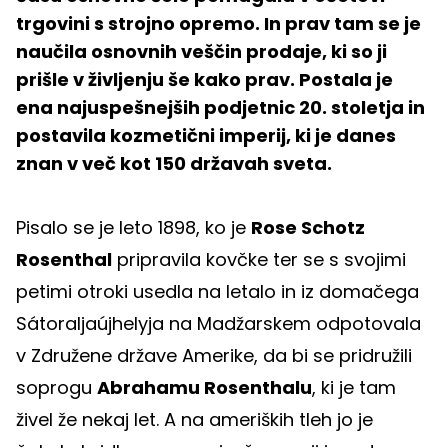
trgovini s strojno opremo. In prav tam se je
naučila osnovnih veščin prodaje, ki so ji
prišle v življenju še kako prav. Postala je
ena najuspešnejših podjetnic 20. stoletja in
postavila kozmetični imperij, ki je danes
znan v več kot 150 državah sveta.
Pisalo se je leto 1898, ko je
Rose Schotz
Rosenthal
pripravila kovčke ter se s svojimi
petimi otroki usedla na letalo in iz domačega
Sátoraljaújhelyja na Madžarskem odpotovala
v Združene države Amerike, da bi se pridružili
soprogu
Abrahamu Rosenthalu
, ki je tam
živel že nekaj let. A na ameriških tleh jo je