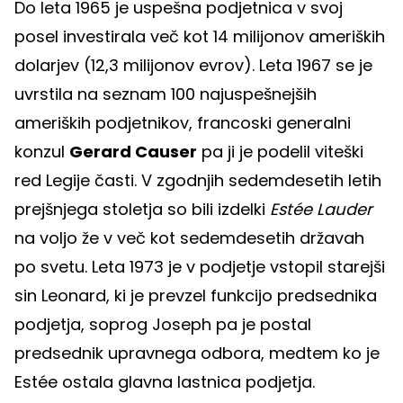
Do leta 1965 je uspešna podjetnica v svoj
posel investirala več kot 14 milijonov ameriških
dolarjev (12,3 milijonov evrov). Leta 1967 se je
uvrstila na seznam 100 najuspešnejših
ameriških podjetnikov, francoski generalni
konzul
Gerard Causer
pa ji je podelil viteški
red Legije časti. V zgodnjih sedemdesetih letih
prejšnjega stoletja so bili izdelki
Estée Lauder
na voljo že v več kot sedemdesetih državah
po svetu. Leta 1973 je v podjetje vstopil starejši
sin Leonard, ki je prevzel funkcijo predsednika
podjetja, soprog Joseph pa je postal
predsednik upravnega odbora, medtem ko je
Estée ostala glavna lastnica podjetja.