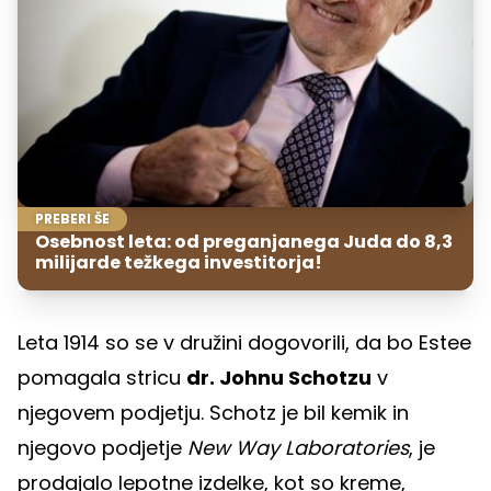
PREBERI ŠE
Osebnost leta: od preganjanega Juda do 8,3
milijarde težkega investitorja!
Leta 1914 so se v družini dogovorili, da bo Estee
pomagala stricu
dr. Johnu Schotzu
v
njegovem podjetju. Schotz je bil kemik in
njegovo podjetje
New Way Laboratories
, je
prodajalo lepotne izdelke, kot so kreme,