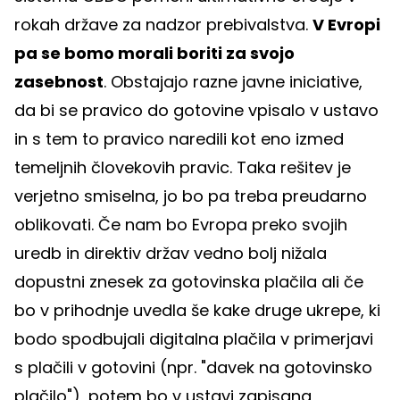
rokah države za nadzor prebivalstva.
V Evropi
pa se bomo morali boriti za svojo
zasebnost
. Obstajajo razne javne iniciative,
da bi se pravico do gotovine vpisalo v ustavo
in s tem to pravico naredili kot eno izmed
temeljnih človekovih pravic. Taka rešitev je
verjetno smiselna, jo bo pa treba preudarno
oblikovati. Če nam bo Evropa preko svojih
uredb in direktiv držav vedno bolj nižala
dopustni znesek za gotovinska plačila ali če
bo v prihodnje uvedla še kake druge ukrepe, ki
bodo spodbujali digitalna plačila v primerjavi
s plačili v gotovini (npr. "davek na gotovinsko
plačilo"), potem bo v ustavi zapisana