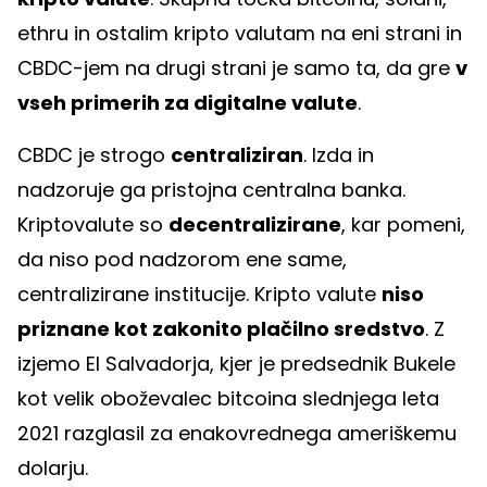
ethru in ostalim kripto valutam na eni strani in
CBDC-jem na drugi strani je samo ta, da gre
v
vseh primerih za digitalne valute
.
CBDC je strogo
centraliziran
. Izda in
nadzoruje ga pristojna centralna banka.
Kriptovalute so
decentralizirane
, kar pomeni,
da niso pod nadzorom ene same,
centralizirane institucije. Kripto valute
niso
priznane kot zakonito plačilno sredstvo
. Z
izjemo El Salvadorja, kjer je predsednik Bukele
kot velik oboževalec bitcoina slednjega leta
2021 razglasil za enakovrednega ameriškemu
dolarju.