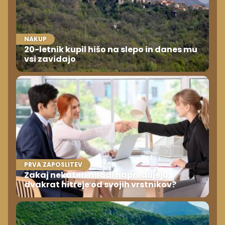
NAKUP
20-letnik kupil hišo na slepo in danes mu
vsi zavidajo
PRVA ZAPOSLITEV
Zakaj nekateri mladi napredujejo
dvakrat hitreje od svojih vrstnikov?