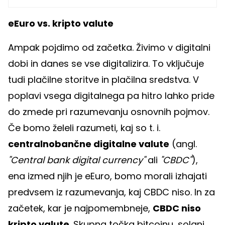
eEuro vs. kripto valute
Ampak pojdimo od začetka. Živimo v digitalni
dobi in danes se vse digitalizira. To vključuje
tudi plačilne storitve in plačilna sredstva. V
poplavi vsega digitalnega pa hitro lahko pride
do zmede pri razumevanju osnovnih pojmov.
Če bomo želeli razumeti, kaj so t. i.
centralnobančne digitalne valute
(angl.
"Central bank digital currency"
ali
"CBDC"
),
ena izmed njih je eEuro, bomo morali izhajati
predvsem iz razumevanja, kaj CBDC niso. In za
začetek, kar je najpomembneje,
CBDC niso
kripto valute
. Skupna točka bitcoinu, solani,