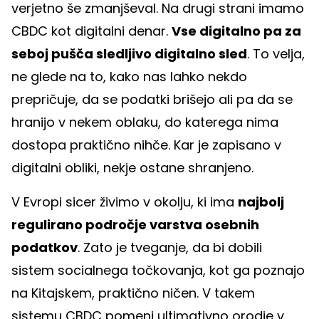
verjetno še zmanjševal. Na drugi strani imamo
CBDC kot digitalni denar.
Vse digitalno pa za
seboj pušča sledljivo digitalno sled
. To velja,
ne glede na to, kako nas lahko nekdo
prepričuje, da se podatki brišejo ali pa da se
hranijo v nekem oblaku, do katerega nima
dostopa praktično nihče. Kar je zapisano v
digitalni obliki, nekje ostane shranjeno.
V Evropi sicer živimo v okolju, ki ima
najbolj
regulirano področje varstva osebnih
podatkov
. Zato je tveganje, da bi dobili
sistem socialnega točkovanja, kot ga poznajo
na Kitajskem, praktično ničen. V takem
sistemu CBDC pomeni ultimativno orodje v