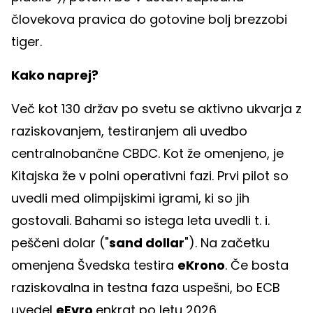
človekova pravica do gotovine bolj brezzobi
tiger.
Kako naprej?
Več kot 130 držav po svetu se aktivno ukvarja z
raziskovanjem, testiranjem ali uvedbo
centralnobančne CBDC. Kot že omenjeno, je
Kitajska že v polni operativni fazi. Prvi pilot so
uvedli med olimpijskimi igrami, ki so jih
gostovali. Bahami so istega leta uvedli t. i.
peščeni dolar ("
sand dollar
"). Na začetku
omenjena Švedska testira
eKrono
. Če bosta
raziskovalna in testna faza uspešni, bo ECB
uvedel
eEvro
enkrat po letu 2026.