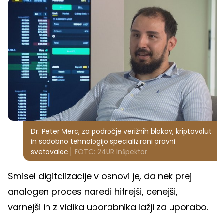
Dr. Peter Merc, za področje verižnih blokov, kriptovalut
in sodobno tehnologijo specializirani pravni
svetovalec
FOTO: 24UR Inšpektor
Smisel digitalizacije v osnovi je, da nek prej
analogen proces naredi hitrejši, cenejši,
varnejši in z vidika uporabnika lažji za uporabo.