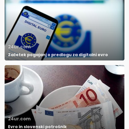
24ur.com
Začetek pogajanj o predlogu za digitalni evro
24ur.com
Evro in slovenski potrošnik