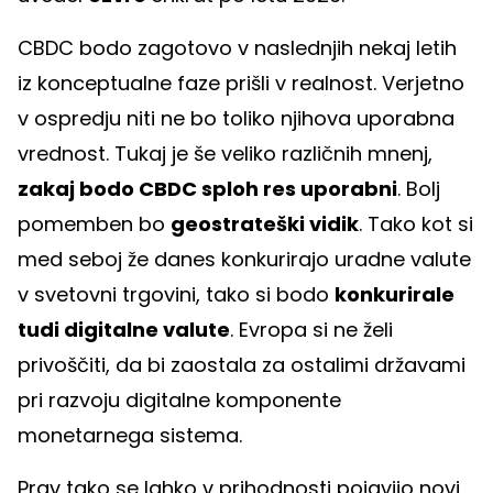
CBDC bodo zagotovo v naslednjih nekaj letih
iz konceptualne faze prišli v realnost. Verjetno
v ospredju niti ne bo toliko njihova uporabna
vrednost. Tukaj je še veliko različnih mnenj,
zakaj bodo CBDC sploh res uporabni
. Bolj
pomemben bo
geostrateški vidik
. Tako kot si
med seboj že danes konkurirajo uradne valute
v svetovni trgovini, tako si bodo
konkurirale
tudi digitalne valute
. Evropa si ne želi
privoščiti, da bi zaostala za ostalimi državami
pri razvoju digitalne komponente
monetarnega sistema.
Prav tako se lahko v prihodnosti pojavijo novi