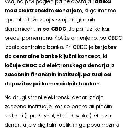
Vsaj na prvi pogled pa ne obstaja
razlika
med elektronskim denarjem
, ki ga imamo
uporabniki že zdaj v svojih digitalnih
denarnicah,
in pa
CBDC
. Je pa razlika kar
precej pomembna. Kot že omenjeno, bo CBDC
izdala centralna banka. Pri CBDC je
terjatev
do centralne banke ključni koncept, ki
ločuje CBDC od elektronskega denarja iz
zasebnih finančnih institucij, pa tudi od
depozitov pri komercialnih bankah
.
Na drugi strani elektronski denar izdajo
zasebne institucije, kot so banke ali plačilni
sistemi (npr. PayPal, Skrill, Revolut). Gre za
denar, ki je v digitalni obliki in ga posamezniki