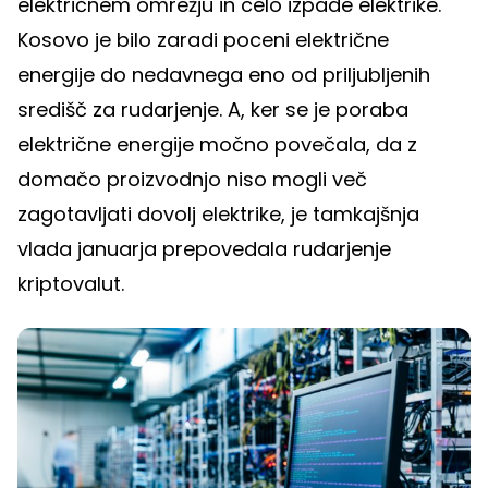
električnem omrežju in celo izpade elektrike.
Kosovo je bilo zaradi poceni električne
energije do nedavnega eno od priljubljenih
središč za rudarjenje. A, ker se je poraba
električne energije močno povečala, da z
domačo proizvodnjo niso mogli več
zagotavljati dovolj elektrike, je tamkajšnja
vlada januarja prepovedala rudarjenje
kriptovalut.