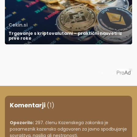
Cekin.si
Trgovanje s kriptovalutami – praktični nasveti iz
prve roke
Priporoča
Komentarji
(1)
Opozorilo:
297. členu Kazenskega zakonika je
posameznik kazensko odgovoren za javno spodbujanje
sovraštva, nasilja ali nestrpnosti.