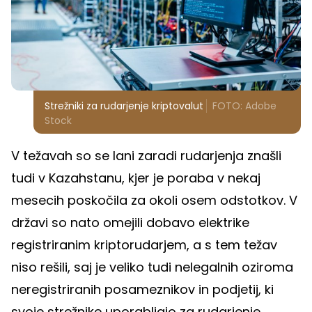
Strežniki za rudarjenje kriptovalut
FOTO: Adobe
Stock
V težavah so se lani zaradi rudarjenja znašli
tudi v Kazahstanu, kjer je poraba v nekaj
mesecih poskočila za okoli osem odstotkov. V
državi so nato omejili dobavo elektrike
registriranim kriptorudarjem, a s tem težav
niso rešili, saj je veliko tudi nelegalnih oziroma
neregistriranih posameznikov in podjetij, ki
svoje strežnike uporabljajo za rudarjenje.