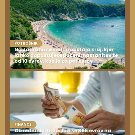
POTROŠNIK
Na Jadranu še vedno obstaja kraj, kjer
lahko dopustujete poceni: nastanitev že
od 10 evrov, kosilo za pet evrov
FINANCE
Ob redni službi zasluži še 866 evrov na