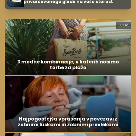
privarčevanega glede na vašo starost
OGLAS
3 modne kombinacije, v katerih nosimo
torbe za plažo
Najpogostejša vprašanja v povezavi z
zobnimi luskami in zobnimi prevlekami