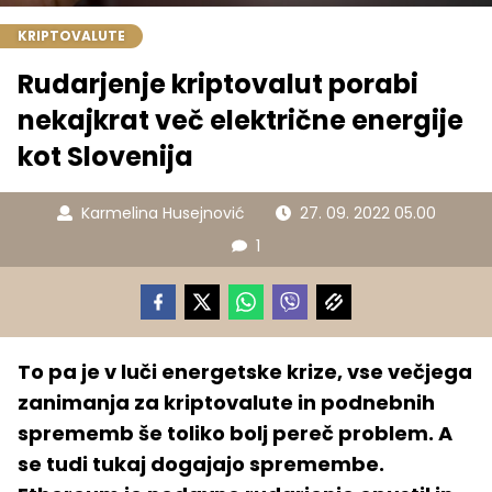
KRIPTOVALUTE
Rudarjenje kriptovalut porabi
nekajkrat več električne energije
kot Slovenija
Karmelina Husejnović
27. 09. 2022 05.00
1
To pa je v luči energetske krize, vse večjega
zanimanja za kriptovalute in podnebnih
sprememb še toliko bolj pereč problem. A
se tudi tukaj dogajajo spremembe.