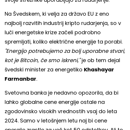
Na Švedskem, ki velja za državo EU z eno
najbolj razvitih industrij kripto rudarjenja, so v
luči energetske krize začeli podrobno
spremljati, koliko električne energije ta porabi.
"Energijo potrebujemo za bolj uporabne stvari,
kot je Bitcoin, če smo iskreni,"
je ob tem dejal
švedski minister za energetiko
Khashayar
Farmanbar
.
Svetovna banka je nedavno opozorila, da bi
lahko globalne cene energije ostale na
zgodovinsko visokih vrednostih vsaj do leta
2024. Samo v letošnjem letu naj bi cene
energije zrastle za več kot 50 odstotkov. Ali to