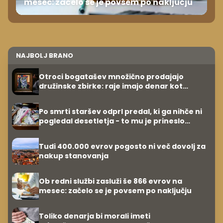
mesec: začelo se je povsem po naključju
NAJBOLJ BRANO
Otroci bogatašev množično prodajajo
družinske zbirke: raje imajo denar kot
umetnine
Po smrti staršev odprl predal, ki ga nihče ni
pogledal desetletja - to mu je prineslo
110.000 evrov
Tudi 400.000 evrov pogosto ni več dovolj za
nakup stanovanja
Ob redni službi zasluži še 866 evrov na
mesec: začelo se je povsem po naključju
Toliko denarja bi morali imeti