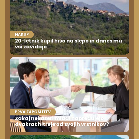
NAKUP
20-letnik kupil hišo na slepo in danes mu
vsi zavidajo
PRVA ZAPOSLITEV
Zakaj nekateri mladi napredujejo
dvakrat hitreje od svojih vrstnikov?