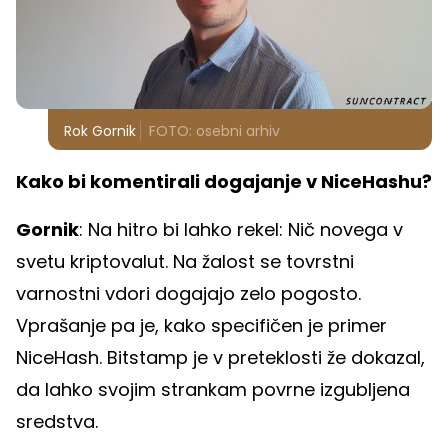
Rok Gornik
FOTO: osebni arhiv
Kako bi komentirali dogajanje v NiceHashu?
Gornik
: Na hitro bi lahko rekel: Nič novega v
svetu kriptovalut. Na žalost se tovrstni
varnostni vdori dogajajo zelo pogosto.
Vprašanje pa je, kako specifičen je primer
NiceHash. Bitstamp je v preteklosti že dokazal,
da lahko svojim strankam povrne izgubljena
sredstva.