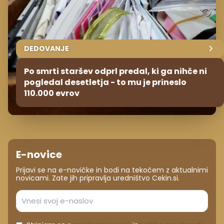
DEDOVANJE
Po smrti staršev odprl predal, ki ga nihče ni
pogledal desetletja - to mu je prineslo
110.000 evrov
E-novice
Prijavi se na e-novičke in bodi na tekočem z aktualnimi
novicami. Zate jih pripravlja uredništvo Cekin.si.