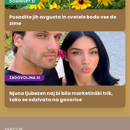
DOMINVRT.SI
Posadite jih avgusta in cvetele bodo vse do
zime
ZADOVOLJNA.SI
Njuna ljubezen naj bi bila marketinški trik,
tako se odzivata na govorice
SEKCIJE: