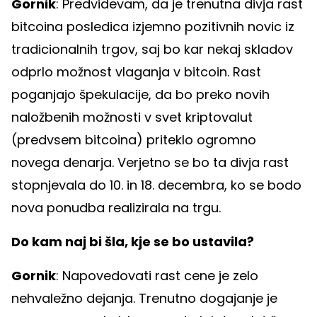
Gornik
: Predvidevam, da je trenutna divja rast
bitcoina posledica izjemno pozitivnih novic iz
tradicionalnih trgov, saj bo kar nekaj skladov
odprlo možnost vlaganja v bitcoin. Rast
poganjajo špekulacije, da bo preko novih
naložbenih možnosti v svet kriptovalut
(predvsem bitcoina) priteklo ogromno
novega denarja. Verjetno se bo ta divja rast
stopnjevala do 10. in 18. decembra, ko se bodo
nova ponudba realizirala na trgu.
Do kam naj bi šla, kje se bo ustavila?
Gornik
: Napovedovati rast cene je zelo
nehvaležno dejanja. Trenutno dogajanje je