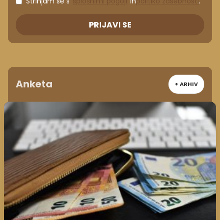
Strinjam se s
splošnimi pogoji
in
politiko zasebnosti
.
PRIJAVI SE
Anketa
+ ARHIV