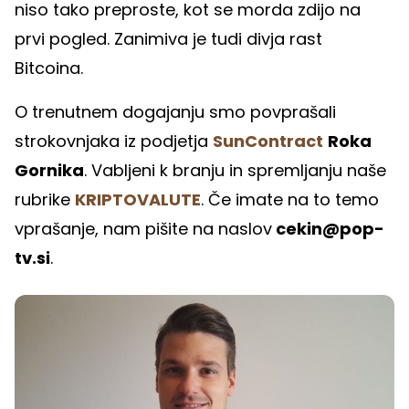
niso tako preproste, kot se morda zdijo na
prvi pogled. Zanimiva je tudi divja rast
Bitcoina.
O trenutnem dogajanju smo povprašali
strokovnjaka iz podjetja
SunContract
Roka
Gornika
. Vabljeni k branju in spremljanju naše
rubrike
KRIPTOVALUTE
. Če imate na to temo
vprašanje, nam pišite na naslov
cekin@pop-
tv.si
.