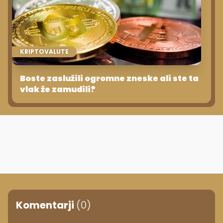
KRIPTOVALUTE
Boste zaslužili ogromne zneske ali ste ta
vlak že zamudili?
Komentarji
(0)