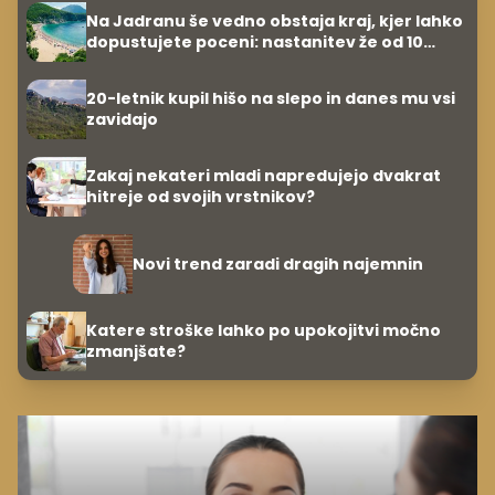
Na Jadranu še vedno obstaja kraj, kjer lahko
dopustujete poceni: nastanitev že od 10
evrov, kosilo za pet evrov
20-letnik kupil hišo na slepo in danes mu vsi
zavidajo
Zakaj nekateri mladi napredujejo dvakrat
hitreje od svojih vrstnikov?
Novi trend zaradi dragih najemnin
Katere stroške lahko po upokojitvi močno
zmanjšate?