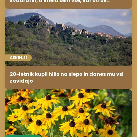
kvadratih, a imela sem vse, kar otrok
potrebuje
CEKIN.SI
20-letnik kupil hišo na slepo in danes mu vsi
zavidajo