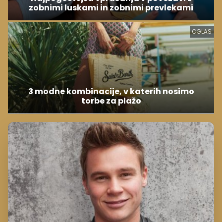
zobnimi luskami in zobnimi prevlekami
OGLAS
3 modne kombinacije, v katerih nosimo
torbe za plažo