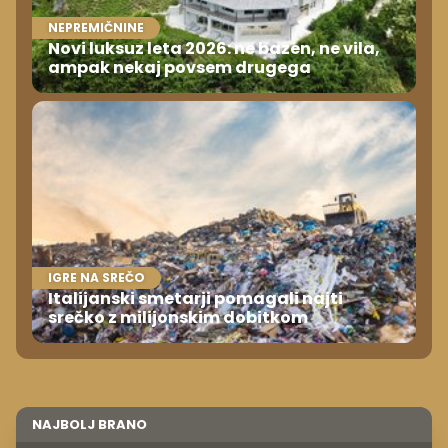
NEPREMIČNINE
Novi luksuz leta 2026: ne bazen, ne vila,
ampak nekaj povsem drugega
IGRE NA SREČO
Italijanski smetarji pomagali najti
srečko z milijonskim dobitkom
NAJBOLJ BRANO