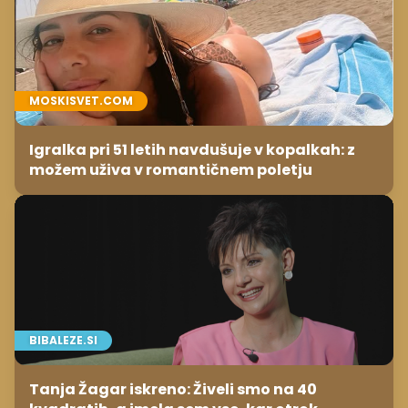
MOSKISVET.COM
Igralka pri 51 letih navdušuje v kopalkah: z
možem uživa v romantičnem poletju
BIBALEZE.SI
Tanja Žagar iskreno: Živeli smo na 40