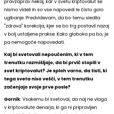
pravzaprav nekaj, kar v svetu kriptovalut še
nismo videli in so vse napovedi le čisto golo
ugibanje. Predvidevam, da bo temu sledila
"zdrava" korekcija, kjer se bo trg postavil nazaj
v bolj ustaljene prakse. Kako globoka pa bo, je
pa nemogoče napovedati.
Kaj bi svetovali nepoučenim, ki v tem
trenutku razmišljajo, da bi prvič stopili v
svet kriptovalut? Je sploh varno, da tisti, ki
tega sveta niso vešči, v tem trenutku
začenjajo svoje prve posle?
Gornik
: Vsakemu bi svetoval, da naj ne vlaga
v kriptovalute denarja, ki ga ni pripravljen