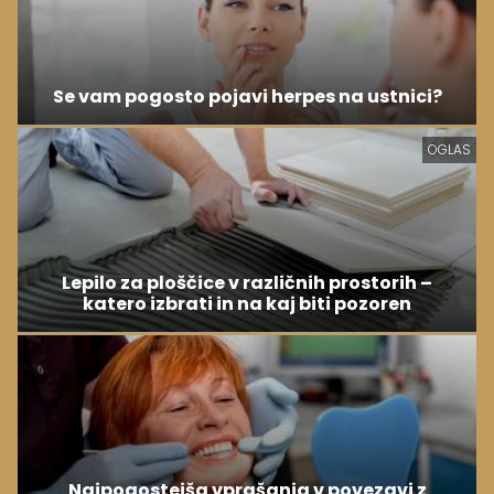
Se vam pogosto pojavi herpes na ustnici?
OGLAS
Lepilo za ploščice v različnih prostorih –
katero izbrati in na kaj biti pozoren
Najpogostejša vprašanja v povezavi z